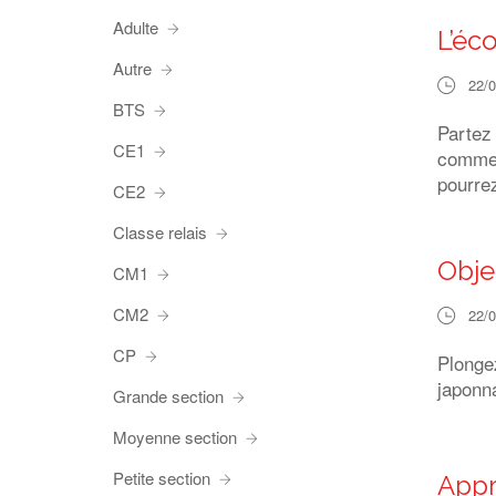
Adulte
L’éco
Autre
22/
BTS
Partez
CE1
comment
pourrez
CE2
Classe relais
Obje
CM1
CM2
22/
CP
Plonge
japonn
Grande section
Moyenne section
Petite section
Appr