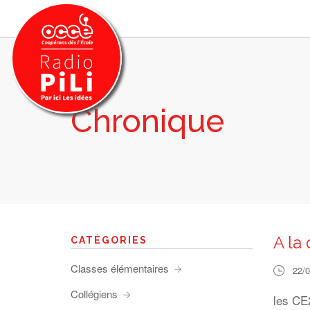
Chronique
PRÉSENTATION
GRILLE DES PROGRAMMES
EMISSIONS / PODCASTS
SUR LE TERRITOIRE
RESSOURCES
LES ACTU.
A la 
CATÉGORIES
RECHERCHER
Classes élémentaires
22/
CONTACT
Collégiens
les CE