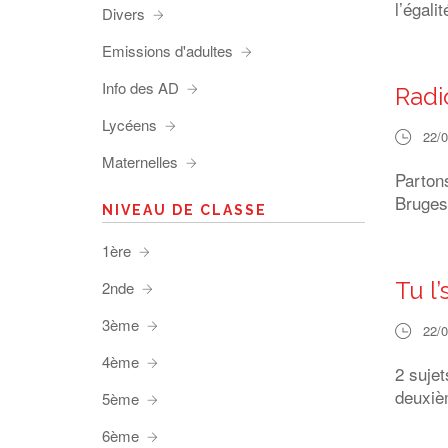
l’égali
Divers
Emissions d'adultes
Info des AD
Radi
Lycéens
22/
Maternelles
Parton
Bruges
NIVEAU DE CLASSE
1ère
Tu l’
2nde
3ème
22/
4ème
2 suje
deuxiè
5ème
6ème