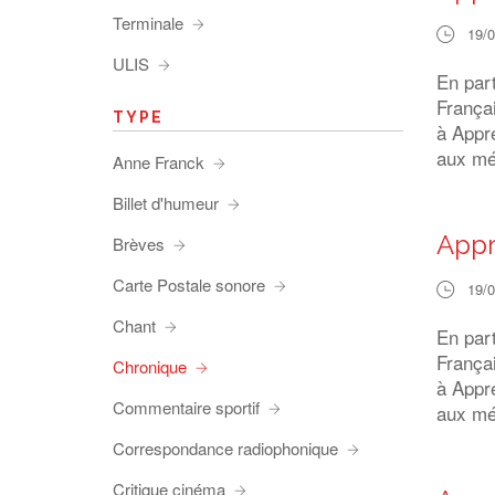
Terminale
19/
ULIS
En par
França
TYPE
à Appre
aux méd
Anne Franck
Billet d'humeur
Appr
Brèves
Carte Postale sonore
19/
Chant
En par
França
Chronique
à Appre
Commentaire sportif
aux méd
Correspondance radiophonique
Critique cinéma