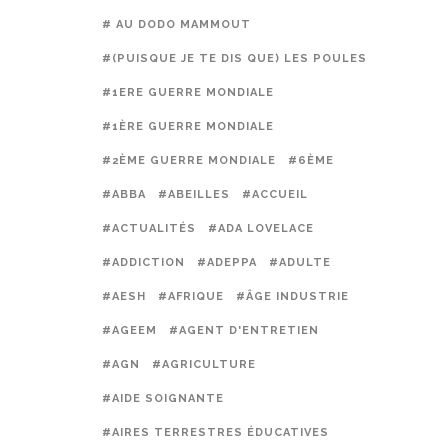
# AU DODO MAMMOUT
#(PUISQUE JE TE DIS QUE) LES POULES PRÉFÈREN
#1ERE GUERRE MONDIALE
#1ÈRE GUERRE MONDIALE
#2ÈME GUERRE MONDIALE
#6ÈME
#ABBA
#ABEILLES
#ACCUEIL
#ACTUALITÉS
#ADA LOVELACE
#ADDICTION
#ADEPPA
#ADULTE
#AESH
#AFRIQUE
#ÂGE INDUSTRIE
#AGEEM
#AGENT D'ENTRETIEN
#AGN
#AGRICULTURE
#AIDE SOIGNANTE
#AIRES TERRESTRES ÉDUCATIVES