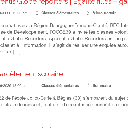
entis Globe reporters | Egalité filles – g
06/2026 12:00 am
Classes élémentaires
Micro-trottoir
tenariat avec la Région Bourgogne-Franche-Comté, BFC Inter
ise de Développement, l’OCCE39 a invité les classes volonta
ntis Globe Reporters. Apprentis Globe Reporters est un proj
ias et à l’information. Il s’agit de réaliser une enquête aut
ée par […]
arcèlement scolaire
06/2026 12:00 am
Classes élémentaires
Sommaire
 de l’école Joliot-Curie à Bègles (33) s’emparent du sujet d
e : ils le définissent, font état d’une situation concrète, et p