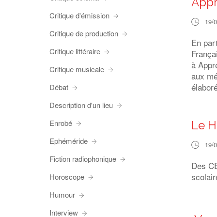
Appr
Critique d'émission
19/
Critique de production
En par
Critique littéraire
França
à Appre
Critique musicale
aux méd
élabor
Débat
Description d'un lieu
Enrobé
Le H
Ephéméride
19/
Fiction radiophonique
Des CE2
scolair
Horoscope
Humour
Interview