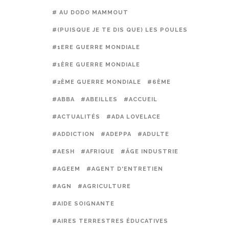
# AU DODO MAMMOUT
#(PUISQUE JE TE DIS QUE) LES POULES PRÉFÈREN
#1ERE GUERRE MONDIALE
#1ÈRE GUERRE MONDIALE
#2ÈME GUERRE MONDIALE
#6ÈME
#ABBA
#ABEILLES
#ACCUEIL
#ACTUALITÉS
#ADA LOVELACE
#ADDICTION
#ADEPPA
#ADULTE
#AESH
#AFRIQUE
#ÂGE INDUSTRIE
#AGEEM
#AGENT D'ENTRETIEN
#AGN
#AGRICULTURE
#AIDE SOIGNANTE
#AIRES TERRESTRES ÉDUCATIVES