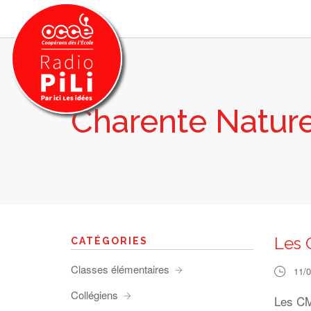
Charente Natur
PRÉSENTATION
GRILLE DES PROGRAMMES
EMISSIONS / PODCASTS
SUR LE TERRITOIRE
RESSOURCES
LES ACTU.
Les 
CATÉGORIES
RECHERCHER
Classes élémentaires
11/
CONTACT
Collégiens
Les CM1