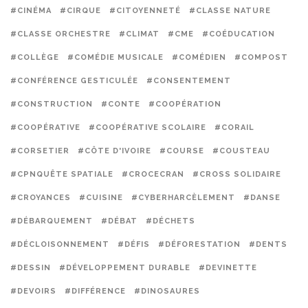
#CINÉMA
#CIRQUE
#CITOYENNETÉ
#CLASSE NATURE
#CLASSE ORCHESTRE
#CLIMAT
#CME
#COÉDUCATION
#COLLÈGE
#COMÉDIE MUSICALE
#COMÉDIEN
#COMPOST
#CONFÉRENCE GESTICULÉE
#CONSENTEMENT
#CONSTRUCTION
#CONTE
#COOPÉRATION
#COOPÉRATIVE
#COOPÉRATIVE SCOLAIRE
#CORAIL
#CORSETIER
#CÔTE D'IVOIRE
#COURSE
#COUSTEAU
#CPNQUÊTE SPATIALE
#CROCECRAN
#CROSS SOLIDAIRE
#CROYANCES
#CUISINE
#CYBERHARCÈLEMENT
#DANSE
#DÉBARQUEMENT
#DÉBAT
#DÉCHETS
#DÉCLOISONNEMENT
#DÉFIS
#DÉFORESTATION
#DENTS
#DESSIN
#DÉVELOPPEMENT DURABLE
#DEVINETTE
#DEVOIRS
#DIFFÉRENCE
#DINOSAURES