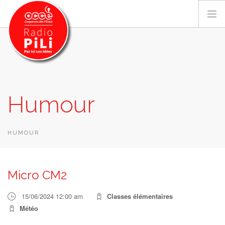
PRÉSENTATION
Humour
GRILLE DES PROGRAMMES
EMISSIONS / PODCASTS
SUR LE TERRITOIRE
HUMOUR
RESSOURCES
LES ACTU.
Micro CM2
RECHERCHER
15/06/2024 12:00 am
Classes élémentaires
CONTACT
Météo