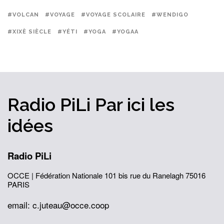
#VOLCAN
#VOYAGE
#VOYAGE SCOLAIRE
#WENDIGO
#XIXÈ SIÈCLE
#YÉTI
#YOGA
#YOGAA
Radio PiLi
Par ici
les
idées
Radio PiLi
OCCE | Fédération Nationale
101 bis rue du Ranelagh
75016
PARIS
email: c.juteau@occe.coop