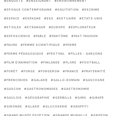
#ENQUÊTE
#ENSEIGNANT
#ENVIRONNEMENT
#EPOQUE CONTEMPORAINE
#EQUITATION
#ESCRIME
#ESPACE
#ESPAGNE
#ESS
#ESTUAIRE
#ETATS UNIS
#ETOILES
#ETRANGER
#EUROPE
#EXPLORATEUR
#EXPOSCIENCE
#FABLE
#FANTÔME
#FAST FASHION
#FAUNE
#FEMME SCIENTIFIQUE
#FERME
#FERME PÉDAGOGIQUE
#FESTIVAL
#FILLES - GARÇONS
#FILM D'ANIMATION
#FINLANDE
#FLORE
#FOOTBALL
#FORÊT
#FORGE
#FORGERON
#FRANCE
#FRATERNITÉ
#FRENCHKIDS
#GALAXIE
#GALLO-ROMAIN
#GASCOGNE
#GASCON
#GASTRONOMADES
#GASTRONOMIE
#GAULOIS
#GÉOGRAPHIE
#GERBILLE
#GIMS
#GIRAFE
#GIRONDE
#GLAXIE
#GLUCOSERIE
#GRAFFITI
#GRAND MUSÉE ÉGYPTIEN
#GRANDE MURAILLE
#GRIFFON