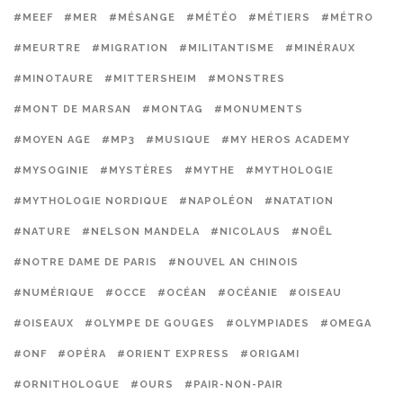
#MEEF
#MER
#MÉSANGE
#MÉTÉO
#MÉTIERS
#MÉTRO
#MEURTRE
#MIGRATION
#MILITANTISME
#MINÉRAUX
#MINOTAURE
#MITTERSHEIM
#MONSTRES
#MONT DE MARSAN
#MONTAG
#MONUMENTS
#MOYEN AGE
#MP3
#MUSIQUE
#MY HEROS ACADEMY
#MYSOGINIE
#MYSTÈRES
#MYTHE
#MYTHOLOGIE
#MYTHOLOGIE NORDIQUE
#NAPOLÉON
#NATATION
#NATURE
#NELSON MANDELA
#NICOLAUS
#NOËL
#NOTRE DAME DE PARIS
#NOUVEL AN CHINOIS
#NUMÉRIQUE
#OCCE
#OCÉAN
#OCÉANIE
#OISEAU
#OISEAUX
#OLYMPE DE GOUGES
#OLYMPIADES
#OMEGA
#ONF
#OPÉRA
#ORIENT EXPRESS
#ORIGAMI
#ORNITHOLOGUE
#OURS
#PAIR-NON-PAIR