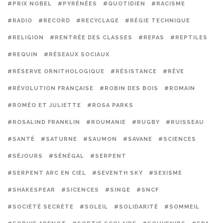
#PRIX NOBEL
#PYRÉNÉES
#QUOTIDIEN
#RACISME
#RADIO
#RECORD
#RECYCLAGE
#RÉGIE TECHNIQUE
#RELIGION
#RENTRÉE DES CLASSES
#REPAS
#REPTILES
#REQUIN
#RÉSEAUX SOCIAUX
#RÉSERVE ORNITHOLOGIQUE
#RÉSISTANCE
#RÊVE
#RÉVOLUTION FRANÇAISE
#ROBIN DES BOIS
#ROMAIN
#ROMÉO ET JULIETTE
#ROSA PARKS
#ROSALIND FRANKLIN
#ROUMANIE
#RUGBY
#RUISSEAU
#SANTÉ
#SATURNE
#SAUMON
#SAVANE
#SCIENCES
#SÉJOURS
#SÉNÉGAL
#SERPENT
#SERPENT ARC EN CIEL
#SEVENTH SKY
#SEXISME
#SHAKESPEAR
#SICENCES
#SINGE
#SNCF
#SOCIÉTÉ SECRÈTE
#SOLEIL
#SOLIDARITÉ
#SOMMEIL