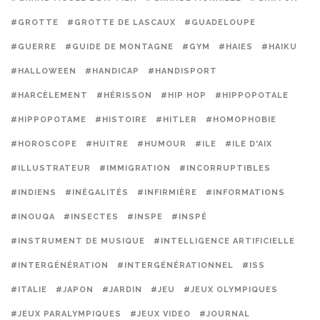
#GROTTE
#GROTTE DE LASCAUX
#GUADELOUPE
#GUERRE
#GUIDE DE MONTAGNE
#GYM
#HAIES
#HAIKU
#HALLOWEEN
#HANDICAP
#HANDISPORT
#HARCÈLEMENT
#HÉRISSON
#HIP HOP
#HIPPOPOTALE
#HIPPOPOTAME
#HISTOIRE
#HITLER
#HOMOPHOBIE
#HOROSCOPE
#HUITRE
#HUMOUR
#ILE
#ILE D'AIX
#ILLUSTRATEUR
#IMMIGRATION
#INCORRUPTIBLES
#INDIENS
#INÉGALITÉS
#INFIRMIÈRE
#INFORMATIONS
#INOUQA
#INSECTES
#INSPE
#INSPÉ
#INSTRUMENT DE MUSIQUE
#INTELLIGENCE ARTIFICIELLE
#INTERGÉNÉRATION
#INTERGÉNÉRATIONNEL
#ISS
#ITALIE
#JAPON
#JARDIN
#JEU
#JEUX OLYMPIQUES
#JEUX PARALYMPIQUES
#JEUX VIDEO
#JOURNAL