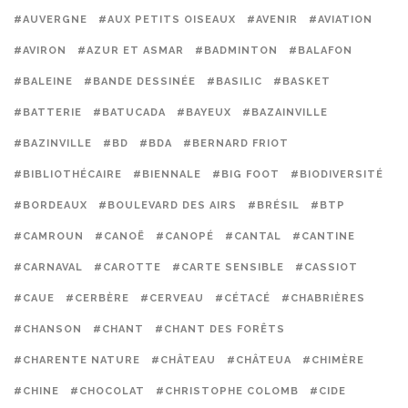
#AUVERGNE
#AUX PETITS OISEAUX
#AVENIR
#AVIATION
#AVIRON
#AZUR ET ASMAR
#BADMINTON
#BALAFON
#BALEINE
#BANDE DESSINÉE
#BASILIC
#BASKET
#BATTERIE
#BATUCADA
#BAYEUX
#BAZAINVILLE
#BAZINVILLE
#BD
#BDA
#BERNARD FRIOT
#BIBLIOTHÉCAIRE
#BIENNALE
#BIG FOOT
#BIODIVERSITÉ
#BORDEAUX
#BOULEVARD DES AIRS
#BRÉSIL
#BTP
#CAMROUN
#CANOË
#CANOPÉ
#CANTAL
#CANTINE
#CARNAVAL
#CAROTTE
#CARTE SENSIBLE
#CASSIOT
#CAUE
#CERBÈRE
#CERVEAU
#CÉTACÉ
#CHABRIÈRES
#CHANSON
#CHANT
#CHANT DES FORÊTS
#CHARENTE NATURE
#CHÂTEAU
#CHÂTEUA
#CHIMÈRE
#CHINE
#CHOCOLAT
#CHRISTOPHE COLOMB
#CIDE