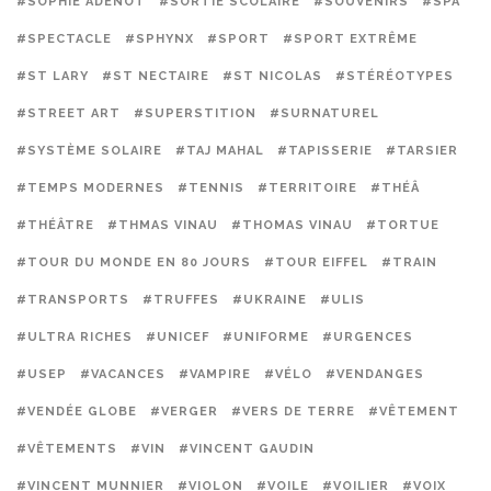
#SOPHIE ADENOT
#SORTIE SCOLAIRE
#SOUVENIRS
#SPA
#SPECTACLE
#SPHYNX
#SPORT
#SPORT EXTRÊME
#ST LARY
#ST NECTAIRE
#ST NICOLAS
#STÉRÉOTYPES
#STREET ART
#SUPERSTITION
#SURNATUREL
#SYSTÈME SOLAIRE
#TAJ MAHAL
#TAPISSERIE
#TARSIER
#TEMPS MODERNES
#TENNIS
#TERRITOIRE
#THÉÂ
#THÉÂTRE
#THMAS VINAU
#THOMAS VINAU
#TORTUE
#TOUR DU MONDE EN 80 JOURS
#TOUR EIFFEL
#TRAIN
#TRANSPORTS
#TRUFFES
#UKRAINE
#ULIS
#ULTRA RICHES
#UNICEF
#UNIFORME
#URGENCES
#USEP
#VACANCES
#VAMPIRE
#VÉLO
#VENDANGES
#VENDÉE GLOBE
#VERGER
#VERS DE TERRE
#VÊTEMENT
#VÊTEMENTS
#VIN
#VINCENT GAUDIN
#VINCENT MUNNIER
#VIOLON
#VOILE
#VOILIER
#VOIX