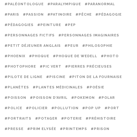
#PALÉONTOLOGUE
#PARALYMPIQUE
#PARANORMAL
#PARIS
#PASSION
#PATINOIRE
#PÊCHE
#PÉDAGOGIE
#PÉDAGOGIES
#PEINTURE
#PEP
#PERSONNAGES FICTIFS
#PERSONNAGES IMAGINAIRES
#PETIT DÉJEUNER ANGLAIS
#PEUR
#PHILOSOPHIE
#PHOENIX
#PHOQUE
#PHOQUE DE WEDELL
#PHOTO
#PHOTOPHORE
#PIC VERT
#PIERRES PRÉCIEUSES
#PILOTE DE LIGNE
#PISCINE
#PITON DE LA FOURNAISE
#PLANÈTES
#PLANTES MÉDICINALES
#POÉSIE
#POISSON
#POISSON D'AVRIL
#POKEMON
#POLAR
#POLICE
#POLICIER
#POLLUTION
#POP UP
#PORT
#PORTRAITS
#POTAGER
#POTERIE
#PRÉHISTOIRE
#PRESSE
#PRIM ELYSÉE
#PRINTEMPS
#PRISON