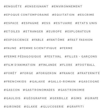
#ENQUÊTE
#ENSEIGNANT
#ENVIRONNEMENT
#EPOQUE CONTEMPORAINE
#EQUITATION
#ESCRIME
#ESPACE
#ESPAGNE
#ESS
#ESTUAIRE
#ETATS UNIS
#ETOILES
#ETRANGER
#EUROPE
#EXPLORATEUR
#EXPOSCIENCE
#FABLE
#FANTÔME
#FAST FASHION
#FAUNE
#FEMME SCIENTIFIQUE
#FERME
#FERME PÉDAGOGIQUE
#FESTIVAL
#FILLES - GARÇONS
#FILM D'ANIMATION
#FINLANDE
#FLORE
#FOOTBALL
#FORÊT
#FORGE
#FORGERON
#FRANCE
#FRATERNITÉ
#FRENCHKIDS
#GALAXIE
#GALLO-ROMAIN
#GASCOGNE
#GASCON
#GASTRONOMADES
#GASTRONOMIE
#GAULOIS
#GÉOGRAPHIE
#GERBILLE
#GIMS
#GIRAFE
#GIRONDE
#GLAXIE
#GLUCOSERIE
#GRAFFITI