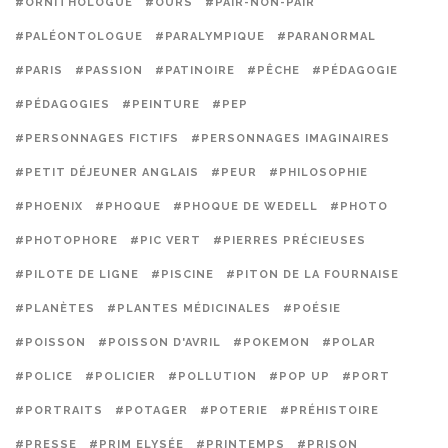
#ORNITHOLOGUE
#OURS
#PAIR-NON-PAIR
#PALÉONTOLOGUE
#PARALYMPIQUE
#PARANORMAL
#PARIS
#PASSION
#PATINOIRE
#PÊCHE
#PÉDAGOGIE
#PÉDAGOGIES
#PEINTURE
#PEP
#PERSONNAGES FICTIFS
#PERSONNAGES IMAGINAIRES
#PETIT DÉJEUNER ANGLAIS
#PEUR
#PHILOSOPHIE
#PHOENIX
#PHOQUE
#PHOQUE DE WEDELL
#PHOTO
#PHOTOPHORE
#PIC VERT
#PIERRES PRÉCIEUSES
#PILOTE DE LIGNE
#PISCINE
#PITON DE LA FOURNAISE
#PLANÈTES
#PLANTES MÉDICINALES
#POÉSIE
#POISSON
#POISSON D'AVRIL
#POKEMON
#POLAR
#POLICE
#POLICIER
#POLLUTION
#POP UP
#PORT
#PORTRAITS
#POTAGER
#POTERIE
#PRÉHISTOIRE
#PRESSE
#PRIM ELYSÉE
#PRINTEMPS
#PRISON