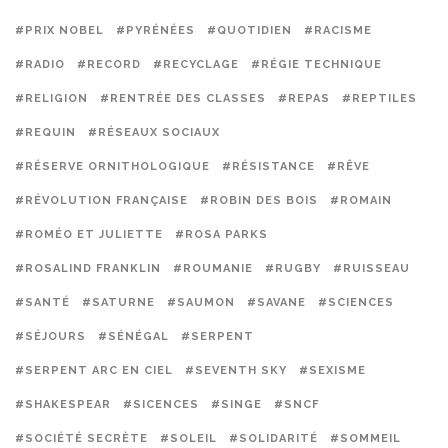
#PRIX NOBEL
#PYRÉNÉES
#QUOTIDIEN
#RACISME
#RADIO
#RECORD
#RECYCLAGE
#RÉGIE TECHNIQUE
#RELIGION
#RENTRÉE DES CLASSES
#REPAS
#REPTILES
#REQUIN
#RÉSEAUX SOCIAUX
#RÉSERVE ORNITHOLOGIQUE
#RÉSISTANCE
#RÊVE
#RÉVOLUTION FRANÇAISE
#ROBIN DES BOIS
#ROMAIN
#ROMÉO ET JULIETTE
#ROSA PARKS
#ROSALIND FRANKLIN
#ROUMANIE
#RUGBY
#RUISSEAU
#SANTÉ
#SATURNE
#SAUMON
#SAVANE
#SCIENCES
#SÉJOURS
#SÉNÉGAL
#SERPENT
#SERPENT ARC EN CIEL
#SEVENTH SKY
#SEXISME
#SHAKESPEAR
#SICENCES
#SINGE
#SNCF
#SOCIÉTÉ SECRÈTE
#SOLEIL
#SOLIDARITÉ
#SOMMEIL