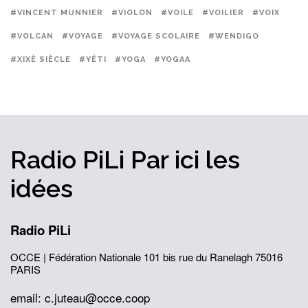
#VINCENT MUNNIER
#VIOLON
#VOILE
#VOILIER
#VOIX
#VOLCAN
#VOYAGE
#VOYAGE SCOLAIRE
#WENDIGO
#XIXÈ SIÈCLE
#YÉTI
#YOGA
#YOGAA
Radio PiLi
Par ici
les
idées
Radio PiLi
OCCE | Fédération Nationale
101 bis rue du Ranelagh
75016
PARIS
email: c.juteau@occe.coop