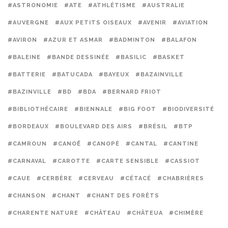
#ASTRONOMIE
#ATE
#ATHLÉTISME
#AUSTRALIE
#AUVERGNE
#AUX PETITS OISEAUX
#AVENIR
#AVIATION
#AVIRON
#AZUR ET ASMAR
#BADMINTON
#BALAFON
#BALEINE
#BANDE DESSINÉE
#BASILIC
#BASKET
#BATTERIE
#BATUCADA
#BAYEUX
#BAZAINVILLE
#BAZINVILLE
#BD
#BDA
#BERNARD FRIOT
#BIBLIOTHÉCAIRE
#BIENNALE
#BIG FOOT
#BIODIVERSITÉ
#BORDEAUX
#BOULEVARD DES AIRS
#BRÉSIL
#BTP
#CAMROUN
#CANOË
#CANOPÉ
#CANTAL
#CANTINE
#CARNAVAL
#CAROTTE
#CARTE SENSIBLE
#CASSIOT
#CAUE
#CERBÈRE
#CERVEAU
#CÉTACÉ
#CHABRIÈRES
#CHANSON
#CHANT
#CHANT DES FORÊTS
#CHARENTE NATURE
#CHÂTEAU
#CHÂTEUA
#CHIMÈRE