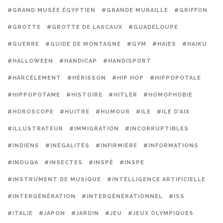
#GRAND MUSÉE ÉGYPTIEN
#GRANDE MURAILLE
#GRIFFON
#GROTTE
#GROTTE DE LASCAUX
#GUADELOUPE
#GUERRE
#GUIDE DE MONTAGNE
#GYM
#HAIES
#HAIKU
#HALLOWEEN
#HANDICAP
#HANDISPORT
#HARCÈLEMENT
#HÉRISSON
#HIP HOP
#HIPPOPOTALE
#HIPPOPOTAME
#HISTOIRE
#HITLER
#HOMOPHOBIE
#HOROSCOPE
#HUITRE
#HUMOUR
#ILE
#ILE D'AIX
#ILLUSTRATEUR
#IMMIGRATION
#INCORRUPTIBLES
#INDIENS
#INÉGALITÉS
#INFIRMIÈRE
#INFORMATIONS
#INOUQA
#INSECTES
#INSPÉ
#INSPE
#INSTRUMENT DE MUSIQUE
#INTELLIGENCE ARTIFICIELLE
#INTERGÉNÉRATION
#INTERGÉNÉRATIONNEL
#ISS
#ITALIE
#JAPON
#JARDIN
#JEU
#JEUX OLYMPIQUES