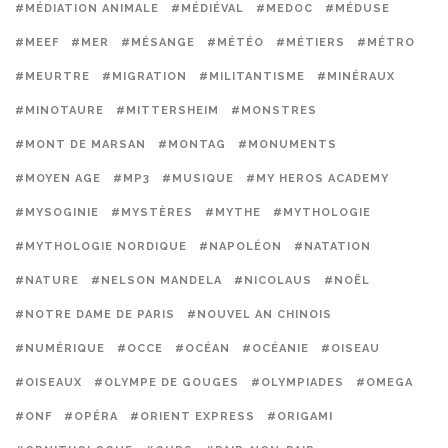
#MÉDIATION ANIMALE
#MÉDIÉVAL
#MEDOC
#MÉDUSE
#MEEF
#MER
#MÉSANGE
#MÉTÉO
#MÉTIERS
#MÉTRO
#MEURTRE
#MIGRATION
#MILITANTISME
#MINÉRAUX
#MINOTAURE
#MITTERSHEIM
#MONSTRES
#MONT DE MARSAN
#MONTAG
#MONUMENTS
#MOYEN AGE
#MP3
#MUSIQUE
#MY HEROS ACADEMY
#MYSOGINIE
#MYSTÈRES
#MYTHE
#MYTHOLOGIE
#MYTHOLOGIE NORDIQUE
#NAPOLÉON
#NATATION
#NATURE
#NELSON MANDELA
#NICOLAUS
#NOËL
#NOTRE DAME DE PARIS
#NOUVEL AN CHINOIS
#NUMÉRIQUE
#OCCE
#OCÉAN
#OCÉANIE
#OISEAU
#OISEAUX
#OLYMPE DE GOUGES
#OLYMPIADES
#OMEGA
#ONF
#OPÉRA
#ORIENT EXPRESS
#ORIGAMI