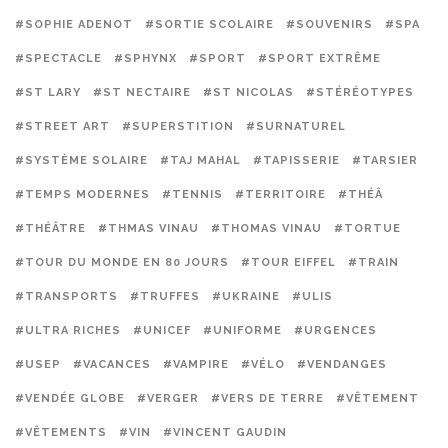
#SOPHIE ADENOT
#SORTIE SCOLAIRE
#SOUVENIRS
#SPA
#SPECTACLE
#SPHYNX
#SPORT
#SPORT EXTRÊME
#ST LARY
#ST NECTAIRE
#ST NICOLAS
#STÉRÉOTYPES
#STREET ART
#SUPERSTITION
#SURNATUREL
#SYSTÈME SOLAIRE
#TAJ MAHAL
#TAPISSERIE
#TARSIER
#TEMPS MODERNES
#TENNIS
#TERRITOIRE
#THÉÂ
#THÉÂTRE
#THMAS VINAU
#THOMAS VINAU
#TORTUE
#TOUR DU MONDE EN 80 JOURS
#TOUR EIFFEL
#TRAIN
#TRANSPORTS
#TRUFFES
#UKRAINE
#ULIS
#ULTRA RICHES
#UNICEF
#UNIFORME
#URGENCES
#USEP
#VACANCES
#VAMPIRE
#VÉLO
#VENDANGES
#VENDÉE GLOBE
#VERGER
#VERS DE TERRE
#VÊTEMENT
#VÊTEMENTS
#VIN
#VINCENT GAUDIN