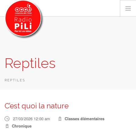
PRÉSENTATION
Reptiles
GRILLE DES PROGRAMMES
EMISSIONS / PODCASTS
SUR LE TERRITOIRE
REPTILES
RESSOURCES
LES ACTU.
C’est quoi la nature
RECHERCHER
27/03/2026 12:00 am
Classes élémentaires
CONTACT
Chronique