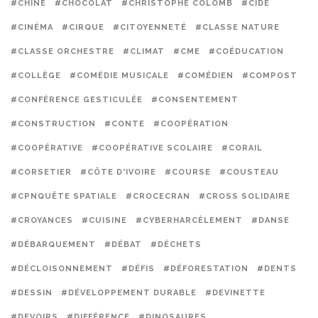
#CHINE
#CHOCOLAT
#CHRISTOPHE COLOMB
#CIDE
#CINÉMA
#CIRQUE
#CITOYENNETÉ
#CLASSE NATURE
#CLASSE ORCHESTRE
#CLIMAT
#CME
#COÉDUCATION
#COLLÈGE
#COMÉDIE MUSICALE
#COMÉDIEN
#COMPOST
#CONFÉRENCE GESTICULÉE
#CONSENTEMENT
#CONSTRUCTION
#CONTE
#COOPÉRATION
#COOPÉRATIVE
#COOPÉRATIVE SCOLAIRE
#CORAIL
#CORSETIER
#CÔTE D'IVOIRE
#COURSE
#COUSTEAU
#CPNQUÊTE SPATIALE
#CROCECRAN
#CROSS SOLIDAIRE
#CROYANCES
#CUISINE
#CYBERHARCÈLEMENT
#DANSE
#DÉBARQUEMENT
#DÉBAT
#DÉCHETS
#DÉCLOISONNEMENT
#DÉFIS
#DÉFORESTATION
#DENTS
#DESSIN
#DÉVELOPPEMENT DURABLE
#DEVINETTE
#DEVOIRS
#DIFFÉRENCE
#DINOSAURES