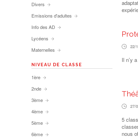
adaptat
Divers
expérie
Emissions d'adultes
Info des AD
Prot
Lycéens
22/
Maternelles
Il n’y 
NIVEAU DE CLASSE
1ère
2nde
Théâ
3ème
27/
4ème
5 clas
5ème
classe
nous of
6ème