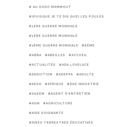
# AU DODO MAMMOUT
#(PUISQUE JE TE DIS QUE) LES POULES PRÉFÈREN
#1ERE GUERRE MONDIALE
#1ÈRE GUERRE MONDIALE
#2ÈME GUERRE MONDIALE
#6ÈME
#ABBA
#ABEILLES
#ACCUEIL
#ACTUALITÉS
#ADA LOVELACE
#ADDICTION
#ADEPPA
#ADULTE
#AESH
#AFRIQUE
#ÂGE INDUSTRIE
#AGEEM
#AGENT D'ENTRETIEN
#AGN
#AGRICULTURE
#AIDE SOIGNANTE
#AIRES TERRESTRES ÉDUCATIVES