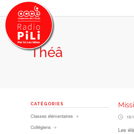
Théâ
PRÉSENTATION
GRILLE DES PROGRAMMES
EMISSIONS / PODCASTS
SUR LE TERRITOIRE
RESSOURCES
LES ACTU.
Miss
CATÉGORIES
RECHERCHER
Classes élémentaires
15/
CONTACT
Collégiens
Les él