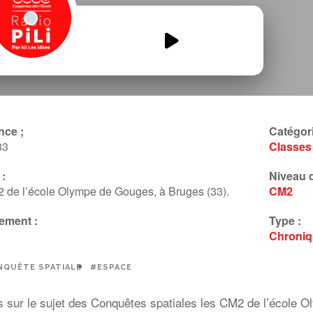
Les-conquetes-spatiales.mp3
00:00
00:00
nce ;
Catégori
33
Classes
:
Niveau d
 de l’école Olympe de Gouges, à Bruges (33).
CM2
ement :
Type :
Chroni
QUÊTE SPATIALE
#ESPACE
s sur le sujet des Conquêtes spatiales les CM2 de l’école 