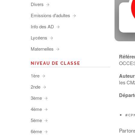
Divers
Emissions d'adultes
Info des AD
Lycéens
Maternelles
Référe
OCCE
NIVEAU DE CLASSE
1ère
Auteur 
les CM2
2nde
Départ
3ème
4ème
#CPN
5ème
Parton
6ème