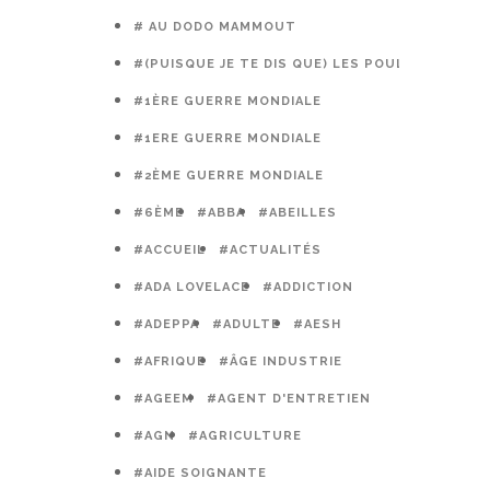
# AU DODO MAMMOUT
#(PUISQUE JE TE DIS QUE) LES POULES PRÉFÈR
#1ÈRE GUERRE MONDIALE
#1ERE GUERRE MONDIALE
#2ÈME GUERRE MONDIALE
#6ÈME
#ABBA
#ABEILLES
#ACCUEIL
#ACTUALITÉS
#ADA LOVELACE
#ADDICTION
#ADEPPA
#ADULTE
#AESH
#AFRIQUE
#ÂGE INDUSTRIE
#AGEEM
#AGENT D'ENTRETIEN
#AGN
#AGRICULTURE
#AIDE SOIGNANTE