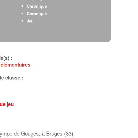
Chronique
Chronique
Jeu
e(s) :
 élémentaires
e classe :
que
jeu
Olympe de Gouges, à Bruges (33).