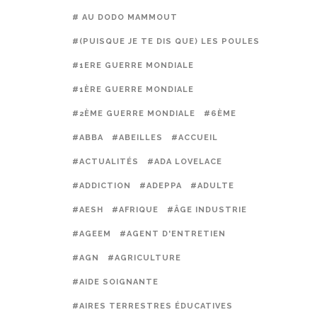
# AU DODO MAMMOUT
#(PUISQUE JE TE DIS QUE) LES POULES PRÉFÈREN
#1ERE GUERRE MONDIALE
#1ÈRE GUERRE MONDIALE
#2ÈME GUERRE MONDIALE
#6ÈME
#ABBA
#ABEILLES
#ACCUEIL
#ACTUALITÉS
#ADA LOVELACE
#ADDICTION
#ADEPPA
#ADULTE
#AESH
#AFRIQUE
#ÂGE INDUSTRIE
#AGEEM
#AGENT D'ENTRETIEN
#AGN
#AGRICULTURE
#AIDE SOIGNANTE
#AIRES TERRESTRES ÉDUCATIVES