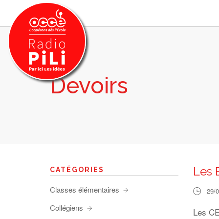
Devoirs
PRÉSENTATION
GRILLE DES PROGRAMMES
EMISSIONS / PODCASTS
SUR LE TERRITOIRE
RESSOURCES
LES ACTU.
Les 
CATÉGORIES
RECHERCHER
Classes élémentaires
29/
CONTACT
Collégiens
Les CE