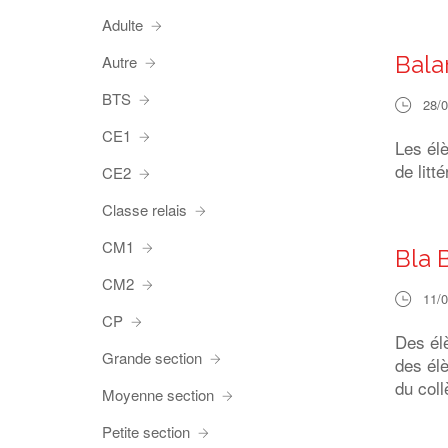
Adulte
Bala
Autre
BTS
28/
CE1
Les élè
de litté
CE2
Classe relais
CM1
Bla 
CM2
11/
CP
Des él
Grande section
des élè
du coll
Moyenne section
Petite section