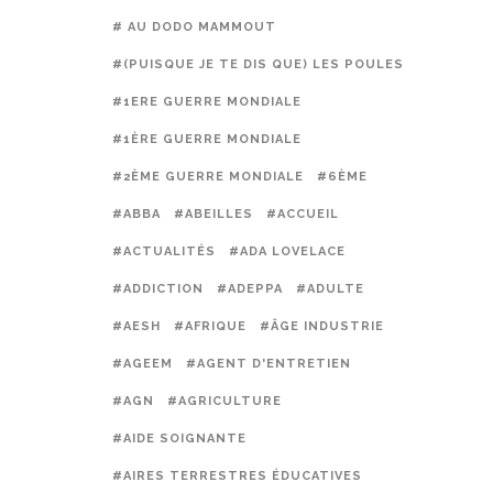
# AU DODO MAMMOUT
#(PUISQUE JE TE DIS QUE) LES POULES PRÉFÈREN
#1ERE GUERRE MONDIALE
#1ÈRE GUERRE MONDIALE
#2ÈME GUERRE MONDIALE
#6ÈME
#ABBA
#ABEILLES
#ACCUEIL
#ACTUALITÉS
#ADA LOVELACE
#ADDICTION
#ADEPPA
#ADULTE
#AESH
#AFRIQUE
#ÂGE INDUSTRIE
#AGEEM
#AGENT D'ENTRETIEN
#AGN
#AGRICULTURE
#AIDE SOIGNANTE
#AIRES TERRESTRES ÉDUCATIVES