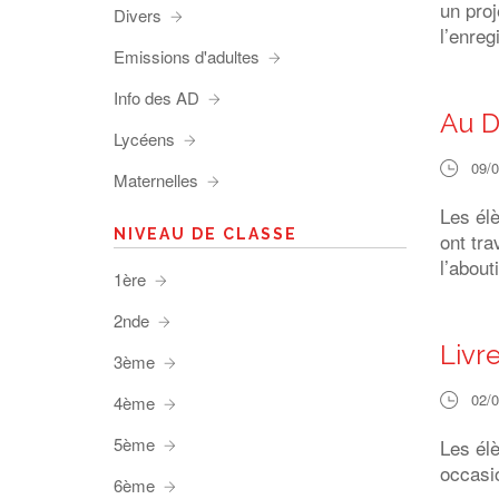
un proj
Divers
l’enreg
Emissions d'adultes
Info des AD
Au 
Lycéens
09/
Maternelles
Les él
NIVEAU DE CLASSE
ont tra
l’abou
1ère
2nde
Livr
3ème
02/
4ème
5ème
Les élè
occasio
6ème