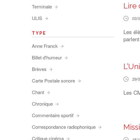
Lire 
Terminale
ULIS
03/
Les él
TYPE
parlen
Anne Franck
Billet d'humeur
L’Uni
Brèves
29/
Carte Postale sonore
Les CM1
Chant
Chronique
Commentaire sportif
Miss
Correspondance radiophonique
Critique cinéma
15/