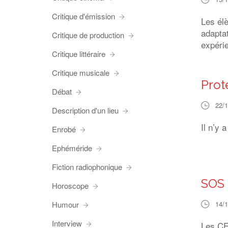
Critique d'émission
Les él
adaptat
Critique de production
expérie
Critique littéraire
Critique musicale
Prot
Débat
22/
Description d'un lieu
Il n’y 
Enrobé
Ephéméride
Fiction radiophonique
SOS 
Horoscope
Humour
14/
Interview
Les CE