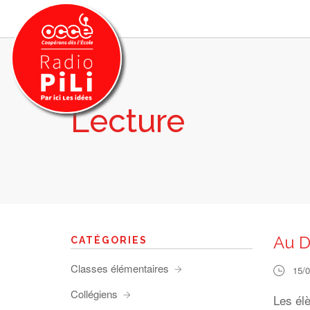
Lecture
PRÉSENTATION
GRILLE DES PROGRAMMES
EMISSIONS / PODCASTS
SUR LE TERRITOIRE
RESSOURCES
LES ACTU.
Au D
CATÉGORIES
RECHERCHER
Classes élémentaires
15/
CONTACT
Collégiens
Les élè