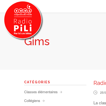
Gims
PRÉSENTATION
GRILLE DES PROGRAMMES
EMISSIONS / PODCASTS
SUR LE TERRITOIRE
RESSOURCES
LES ACTU.
Radi
CATÉGORIES
RECHERCHER
Classes élémentaires
25/
CONTACT
Collégiens
La cla