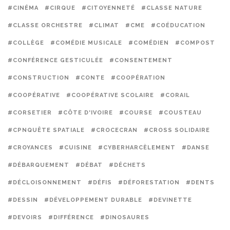
#CINÉMA
#CIRQUE
#CITOYENNETÉ
#CLASSE NATURE
#CLASSE ORCHESTRE
#CLIMAT
#CME
#COÉDUCATION
#COLLÈGE
#COMÉDIE MUSICALE
#COMÉDIEN
#COMPOST
#CONFÉRENCE GESTICULÉE
#CONSENTEMENT
#CONSTRUCTION
#CONTE
#COOPÉRATION
#COOPÉRATIVE
#COOPÉRATIVE SCOLAIRE
#CORAIL
#CORSETIER
#CÔTE D'IVOIRE
#COURSE
#COUSTEAU
#CPNQUÊTE SPATIALE
#CROCECRAN
#CROSS SOLIDAIRE
#CROYANCES
#CUISINE
#CYBERHARCÈLEMENT
#DANSE
#DÉBARQUEMENT
#DÉBAT
#DÉCHETS
#DÉCLOISONNEMENT
#DÉFIS
#DÉFORESTATION
#DENTS
#DESSIN
#DÉVELOPPEMENT DURABLE
#DEVINETTE
#DEVOIRS
#DIFFÉRENCE
#DINOSAURES