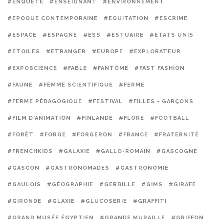
#ENQUÊTE
#ENSEIGNANT
#ENVIRONNEMENT
#EPOQUE CONTEMPORAINE
#EQUITATION
#ESCRIME
#ESPACE
#ESPAGNE
#ESS
#ESTUAIRE
#ETATS UNIS
#ETOILES
#ETRANGER
#EUROPE
#EXPLORATEUR
#EXPOSCIENCE
#FABLE
#FANTÔME
#FAST FASHION
#FAUNE
#FEMME SCIENTIFIQUE
#FERME
#FERME PÉDAGOGIQUE
#FESTIVAL
#FILLES - GARÇONS
#FILM D'ANIMATION
#FINLANDE
#FLORE
#FOOTBALL
#FORÊT
#FORGE
#FORGERON
#FRANCE
#FRATERNITÉ
#FRENCHKIDS
#GALAXIE
#GALLO-ROMAIN
#GASCOGNE
#GASCON
#GASTRONOMADES
#GASTRONOMIE
#GAULOIS
#GÉOGRAPHIE
#GERBILLE
#GIMS
#GIRAFE
#GIRONDE
#GLAXIE
#GLUCOSERIE
#GRAFFITI
#GRAND MUSÉE ÉGYPTIEN
#GRANDE MURAILLE
#GRIFFON