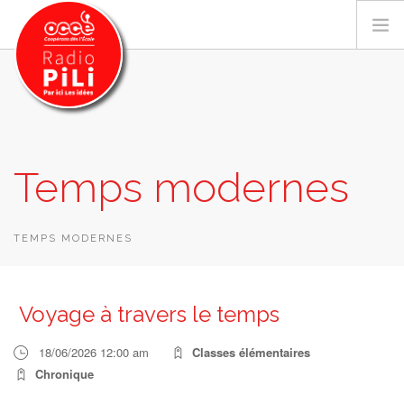
PRÉSENTATION
Temps modernes
GRILLE DES PROGRAMMES
EMISSIONS / PODCASTS
SUR LE TERRITOIRE
TEMPS MODERNES
RESSOURCES
LES ACTU.
Voyage à travers le temps
RECHERCHER
18/06/2026 12:00 am
Classes élémentaires
CONTACT
Chronique