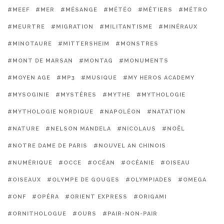
#MEEF
#MER
#MÉSANGE
#MÉTÉO
#MÉTIERS
#MÉTRO
#MEURTRE
#MIGRATION
#MILITANTISME
#MINÉRAUX
#MINOTAURE
#MITTERSHEIM
#MONSTRES
#MONT DE MARSAN
#MONTAG
#MONUMENTS
#MOYEN AGE
#MP3
#MUSIQUE
#MY HEROS ACADEMY
#MYSOGINIE
#MYSTÈRES
#MYTHE
#MYTHOLOGIE
#MYTHOLOGIE NORDIQUE
#NAPOLÉON
#NATATION
#NATURE
#NELSON MANDELA
#NICOLAUS
#NOËL
#NOTRE DAME DE PARIS
#NOUVEL AN CHINOIS
#NUMÉRIQUE
#OCCE
#OCÉAN
#OCÉANIE
#OISEAU
#OISEAUX
#OLYMPE DE GOUGES
#OLYMPIADES
#OMEGA
#ONF
#OPÉRA
#ORIENT EXPRESS
#ORIGAMI
#ORNITHOLOGUE
#OURS
#PAIR-NON-PAIR