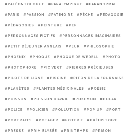
#PALÉONTOLOGUE
#PARALYMPIQUE
#PARANORMAL
#PARIS
#PASSION
#PATINOIRE
#PÊCHE
#PÉDAGOGIE
#PÉDAGOGIES
#PEINTURE
#PEP
#PERSONNAGES FICTIFS
#PERSONNAGES IMAGINAIRES
#PETIT DÉJEUNER ANGLAIS
#PEUR
#PHILOSOPHIE
#PHOENIX
#PHOQUE
#PHOQUE DE WEDELL
#PHOTO
#PHOTOPHORE
#PIC VERT
#PIERRES PRÉCIEUSES
#PILOTE DE LIGNE
#PISCINE
#PITON DE LA FOURNAISE
#PLANÈTES
#PLANTES MÉDICINALES
#POÉSIE
#POISSON
#POISSON D'AVRIL
#POKEMON
#POLAR
#POLICE
#POLICIER
#POLLUTION
#POP UP
#PORT
#PORTRAITS
#POTAGER
#POTERIE
#PRÉHISTOIRE
#PRESSE
#PRIM ELYSÉE
#PRINTEMPS
#PRISON