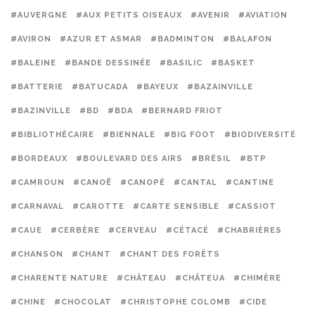
#AUVERGNE
#AUX PETITS OISEAUX
#AVENIR
#AVIATION
#AVIRON
#AZUR ET ASMAR
#BADMINTON
#BALAFON
#BALEINE
#BANDE DESSINÉE
#BASILIC
#BASKET
#BATTERIE
#BATUCADA
#BAYEUX
#BAZAINVILLE
#BAZINVILLE
#BD
#BDA
#BERNARD FRIOT
#BIBLIOTHÉCAIRE
#BIENNALE
#BIG FOOT
#BIODIVERSITÉ
#BORDEAUX
#BOULEVARD DES AIRS
#BRÉSIL
#BTP
#CAMROUN
#CANOË
#CANOPÉ
#CANTAL
#CANTINE
#CARNAVAL
#CAROTTE
#CARTE SENSIBLE
#CASSIOT
#CAUE
#CERBÈRE
#CERVEAU
#CÉTACÉ
#CHABRIÈRES
#CHANSON
#CHANT
#CHANT DES FORÊTS
#CHARENTE NATURE
#CHÂTEAU
#CHÂTEUA
#CHIMÈRE
#CHINE
#CHOCOLAT
#CHRISTOPHE COLOMB
#CIDE