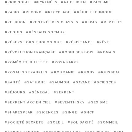
#PRIX NOBEL
#PYRÉNÉES
#QUOTIDIEN
#RACISME
#RADIO
#RECORD
#RECYCLAGE
#RÉGIE TECHNIQUE
#RELIGION
#RENTRÉE DES CLASSES
#REPAS
#REPTILES
#REQUIN
#RÉSEAUX SOCIAUX
#RÉSERVE ORNITHOLOGIQUE
#RÉSISTANCE
#RÊVE
#RÉVOLUTION FRANÇAISE
#ROBIN DES BOIS
#ROMAIN
#ROMÉO ET JULIETTE
#ROSA PARKS
#ROSALIND FRANKLIN
#ROUMANIE
#RUGBY
#RUISSEAU
#SANTÉ
#SATURNE
#SAUMON
#SAVANE
#SCIENCES
#SÉJOURS
#SÉNÉGAL
#SERPENT
#SERPENT ARC EN CIEL
#SEVENTH SKY
#SEXISME
#SHAKESPEAR
#SICENCES
#SINGE
#SNCF
#SOCIÉTÉ SECRÈTE
#SOLEIL
#SOLIDARITÉ
#SOMMEIL