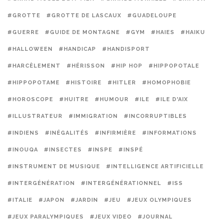
#GROTTE
#GROTTE DE LASCAUX
#GUADELOUPE
#GUERRE
#GUIDE DE MONTAGNE
#GYM
#HAIES
#HAIKU
#HALLOWEEN
#HANDICAP
#HANDISPORT
#HARCÈLEMENT
#HÉRISSON
#HIP HOP
#HIPPOPOTALE
#HIPPOPOTAME
#HISTOIRE
#HITLER
#HOMOPHOBIE
#HOROSCOPE
#HUITRE
#HUMOUR
#ILE
#ILE D'AIX
#ILLUSTRATEUR
#IMMIGRATION
#INCORRUPTIBLES
#INDIENS
#INÉGALITÉS
#INFIRMIÈRE
#INFORMATIONS
#INOUQA
#INSECTES
#INSPE
#INSPÉ
#INSTRUMENT DE MUSIQUE
#INTELLIGENCE ARTIFICIELLE
#INTERGÉNÉRATION
#INTERGÉNÉRATIONNEL
#ISS
#ITALIE
#JAPON
#JARDIN
#JEU
#JEUX OLYMPIQUES
#JEUX PARALYMPIQUES
#JEUX VIDEO
#JOURNAL