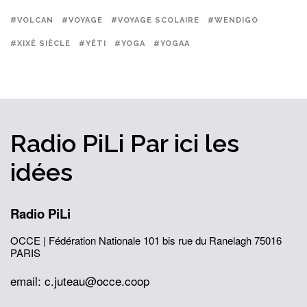
#VOLCAN
#VOYAGE
#VOYAGE SCOLAIRE
#WENDIGO
#XIXÈ SIÈCLE
#YÉTI
#YOGA
#YOGAA
Radio PiLi
Par ici
les
idées
Radio PiLi
OCCE | Fédération Nationale
101 bis rue du Ranelagh
75016
PARIS
email: c.juteau@occe.coop