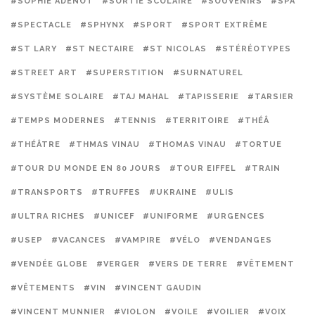
#SOPHIE ADENOT
#SORTIE SCOLAIRE
#SOUVENIRS
#SPA
#SPECTACLE
#SPHYNX
#SPORT
#SPORT EXTRÊME
#ST LARY
#ST NECTAIRE
#ST NICOLAS
#STÉRÉOTYPES
#STREET ART
#SUPERSTITION
#SURNATUREL
#SYSTÈME SOLAIRE
#TAJ MAHAL
#TAPISSERIE
#TARSIER
#TEMPS MODERNES
#TENNIS
#TERRITOIRE
#THÉÂ
#THÉÂTRE
#THMAS VINAU
#THOMAS VINAU
#TORTUE
#TOUR DU MONDE EN 80 JOURS
#TOUR EIFFEL
#TRAIN
#TRANSPORTS
#TRUFFES
#UKRAINE
#ULIS
#ULTRA RICHES
#UNICEF
#UNIFORME
#URGENCES
#USEP
#VACANCES
#VAMPIRE
#VÉLO
#VENDANGES
#VENDÉE GLOBE
#VERGER
#VERS DE TERRE
#VÊTEMENT
#VÊTEMENTS
#VIN
#VINCENT GAUDIN
#VINCENT MUNNIER
#VIOLON
#VOILE
#VOILIER
#VOIX