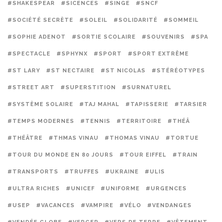
#SHAKESPEAR
#SICENCES
#SINGE
#SNCF
#SOCIÉTÉ SECRÈTE
#SOLEIL
#SOLIDARITÉ
#SOMMEIL
#SOPHIE ADENOT
#SORTIE SCOLAIRE
#SOUVENIRS
#SPA
#SPECTACLE
#SPHYNX
#SPORT
#SPORT EXTRÊME
#ST LARY
#ST NECTAIRE
#ST NICOLAS
#STÉRÉOTYPES
#STREET ART
#SUPERSTITION
#SURNATUREL
#SYSTÈME SOLAIRE
#TAJ MAHAL
#TAPISSERIE
#TARSIER
#TEMPS MODERNES
#TENNIS
#TERRITOIRE
#THÉÂ
#THÉÂTRE
#THMAS VINAU
#THOMAS VINAU
#TORTUE
#TOUR DU MONDE EN 80 JOURS
#TOUR EIFFEL
#TRAIN
#TRANSPORTS
#TRUFFES
#UKRAINE
#ULIS
#ULTRA RICHES
#UNICEF
#UNIFORME
#URGENCES
#USEP
#VACANCES
#VAMPIRE
#VÉLO
#VENDANGES