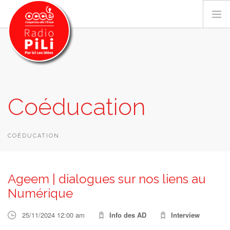
PRÉSENTATION
Coéducation
GRILLE DES PROGRAMMES
EMISSIONS / PODCASTS
SUR LE TERRITOIRE
COÉDUCATION
RESSOURCES
LES ACTU.
Ageem | dialogues sur nos liens au
RECHERCHER
Numérique
CONTACT
25/11/2024 12:00 am
Info des AD
Interview