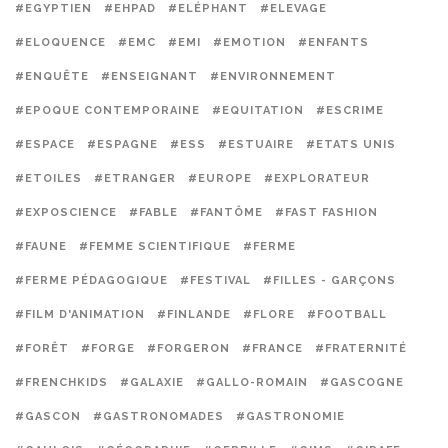
#EGYPTIEN
#EHPAD
#ELÉPHANT
#ELEVAGE
#ELOQUENCE
#EMC
#EMI
#EMOTION
#ENFANTS
#ENQUÊTE
#ENSEIGNANT
#ENVIRONNEMENT
#EPOQUE CONTEMPORAINE
#EQUITATION
#ESCRIME
#ESPACE
#ESPAGNE
#ESS
#ESTUAIRE
#ETATS UNIS
#ETOILES
#ETRANGER
#EUROPE
#EXPLORATEUR
#EXPOSCIENCE
#FABLE
#FANTÔME
#FAST FASHION
#FAUNE
#FEMME SCIENTIFIQUE
#FERME
#FERME PÉDAGOGIQUE
#FESTIVAL
#FILLES - GARÇONS
#FILM D'ANIMATION
#FINLANDE
#FLORE
#FOOTBALL
#FORÊT
#FORGE
#FORGERON
#FRANCE
#FRATERNITÉ
#FRENCHKIDS
#GALAXIE
#GALLO-ROMAIN
#GASCOGNE
#GASCON
#GASTRONOMADES
#GASTRONOMIE