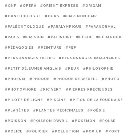
#ONF
#OPÉRA
#ORIENT EXPRESS
#ORIGAMI
#ORNITHOLOGUE
#OURS
#PAIR-NON-PAIR
#PALÉONTOLOGUE
#PARALYMPIQUE
#PARANORMAL
#PARIS
#PASSION
#PATINOIRE
#PÊCHE
#PÉDAGOGIE
#PÉDAGOGIES
#PEINTURE
#PEP
#PERSONNAGES FICTIFS
#PERSONNAGES IMAGINAIRES
#PETIT DÉJEUNER ANGLAIS
#PEUR
#PHILOSOPHIE
#PHOENIX
#PHOQUE
#PHOQUE DE WEDELL
#PHOTO
#PHOTOPHORE
#PIC VERT
#PIERRES PRÉCIEUSES
#PILOTE DE LIGNE
#PISCINE
#PITON DE LA FOURNAISE
#PLANÈTES
#PLANTES MÉDICINALES
#POÉSIE
#POISSON
#POISSON D'AVRIL
#POKEMON
#POLAR
#POLICE
#POLICIER
#POLLUTION
#POP UP
#PORT