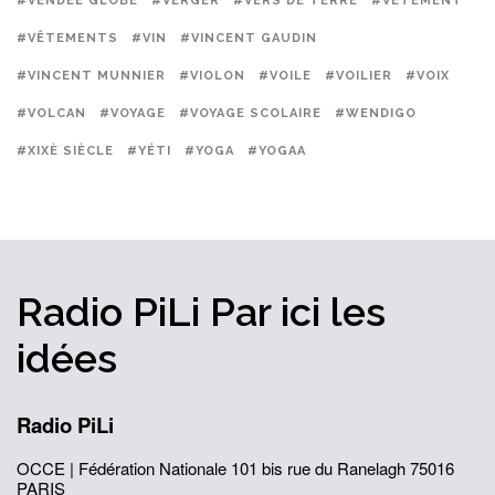
#VENDÉE GLOBE
#VERGER
#VERS DE TERRE
#VÊTEMENT
#VÊTEMENTS
#VIN
#VINCENT GAUDIN
#VINCENT MUNNIER
#VIOLON
#VOILE
#VOILIER
#VOIX
#VOLCAN
#VOYAGE
#VOYAGE SCOLAIRE
#WENDIGO
#XIXÈ SIÈCLE
#YÉTI
#YOGA
#YOGAA
Radio PiLi
Par ici
les
idées
Radio PiLi
OCCE | Fédération Nationale
101 bis rue du Ranelagh
75016
PARIS