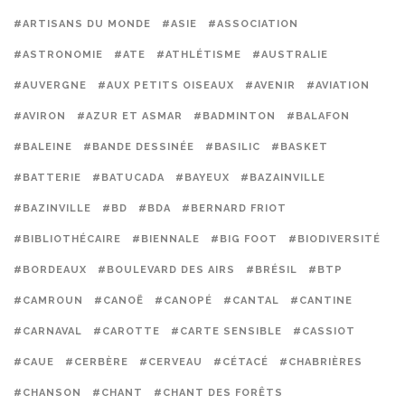
#ARTISANS DU MONDE
#ASIE
#ASSOCIATION
#ASTRONOMIE
#ATE
#ATHLÉTISME
#AUSTRALIE
#AUVERGNE
#AUX PETITS OISEAUX
#AVENIR
#AVIATION
#AVIRON
#AZUR ET ASMAR
#BADMINTON
#BALAFON
#BALEINE
#BANDE DESSINÉE
#BASILIC
#BASKET
#BATTERIE
#BATUCADA
#BAYEUX
#BAZAINVILLE
#BAZINVILLE
#BD
#BDA
#BERNARD FRIOT
#BIBLIOTHÉCAIRE
#BIENNALE
#BIG FOOT
#BIODIVERSITÉ
#BORDEAUX
#BOULEVARD DES AIRS
#BRÉSIL
#BTP
#CAMROUN
#CANOË
#CANOPÉ
#CANTAL
#CANTINE
#CARNAVAL
#CAROTTE
#CARTE SENSIBLE
#CASSIOT
#CAUE
#CERBÈRE
#CERVEAU
#CÉTACÉ
#CHABRIÈRES
#CHANSON
#CHANT
#CHANT DES FORÊTS