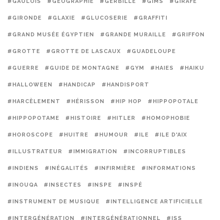
#GAULOIS
#GÉOGRAPHIE
#GERBILLE
#GIMS
#GIRAFE
#GIRONDE
#GLAXIE
#GLUCOSERIE
#GRAFFITI
#GRAND MUSÉE ÉGYPTIEN
#GRANDE MURAILLE
#GRIFFON
#GROTTE
#GROTTE DE LASCAUX
#GUADELOUPE
#GUERRE
#GUIDE DE MONTAGNE
#GYM
#HAIES
#HAIKU
#HALLOWEEN
#HANDICAP
#HANDISPORT
#HARCÈLEMENT
#HÉRISSON
#HIP HOP
#HIPPOPOTALE
#HIPPOPOTAME
#HISTOIRE
#HITLER
#HOMOPHOBIE
#HOROSCOPE
#HUITRE
#HUMOUR
#ILE
#ILE D'AIX
#ILLUSTRATEUR
#IMMIGRATION
#INCORRUPTIBLES
#INDIENS
#INÉGALITÉS
#INFIRMIÈRE
#INFORMATIONS
#INOUQA
#INSECTES
#INSPE
#INSPÉ
#INSTRUMENT DE MUSIQUE
#INTELLIGENCE ARTIFICIELLE
#INTERGÉNÉRATION
#INTERGÉNÉRATIONNEL
#ISS