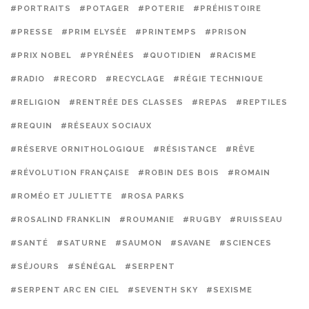
#PORTRAITS
#POTAGER
#POTERIE
#PRÉHISTOIRE
#PRESSE
#PRIM ELYSÉE
#PRINTEMPS
#PRISON
#PRIX NOBEL
#PYRÉNÉES
#QUOTIDIEN
#RACISME
#RADIO
#RECORD
#RECYCLAGE
#RÉGIE TECHNIQUE
#RELIGION
#RENTRÉE DES CLASSES
#REPAS
#REPTILES
#REQUIN
#RÉSEAUX SOCIAUX
#RÉSERVE ORNITHOLOGIQUE
#RÉSISTANCE
#RÊVE
#RÉVOLUTION FRANÇAISE
#ROBIN DES BOIS
#ROMAIN
#ROMÉO ET JULIETTE
#ROSA PARKS
#ROSALIND FRANKLIN
#ROUMANIE
#RUGBY
#RUISSEAU
#SANTÉ
#SATURNE
#SAUMON
#SAVANE
#SCIENCES
#SÉJOURS
#SÉNÉGAL
#SERPENT
#SERPENT ARC EN CIEL
#SEVENTH SKY
#SEXISME