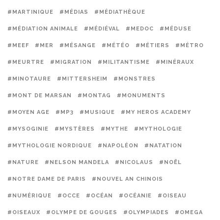
#MARTINIQUE
#MÉDIAS
#MÉDIATHÈQUE
#MÉDIATION ANIMALE
#MÉDIÉVAL
#MEDOC
#MÉDUSE
#MEEF
#MER
#MÉSANGE
#MÉTÉO
#MÉTIERS
#MÉTRO
#MEURTRE
#MIGRATION
#MILITANTISME
#MINÉRAUX
#MINOTAURE
#MITTERSHEIM
#MONSTRES
#MONT DE MARSAN
#MONTAG
#MONUMENTS
#MOYEN AGE
#MP3
#MUSIQUE
#MY HEROS ACADEMY
#MYSOGINIE
#MYSTÈRES
#MYTHE
#MYTHOLOGIE
#MYTHOLOGIE NORDIQUE
#NAPOLÉON
#NATATION
#NATURE
#NELSON MANDELA
#NICOLAUS
#NOËL
#NOTRE DAME DE PARIS
#NOUVEL AN CHINOIS
#NUMÉRIQUE
#OCCE
#OCÉAN
#OCÉANIE
#OISEAU
#OISEAUX
#OLYMPE DE GOUGES
#OLYMPIADES
#OMEGA