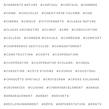
#CHARENTE NATURE
#CHÂTEAU
#CHÂTEUA
#CHIMÈRE
#CHINE
#CHOCOLAT
#CHRISTOPHE COLOMB
#CIDE
#CINÉMA
#CIRQUE
#CITOYENNETÉ
#CLASSE NATURE
#CLASSE ORCHESTRE
#CLIMAT
#CME
#COÉDUCATION
#COLLÈGE
#COMÉDIE MUSICALE
#COMÉDIEN
#COMPOST
#CONFÉRENCE GESTICULÉE
#CONSENTEMENT
#CONSTRUCTION
#CONTE
#COOPÉRATION
#COOPÉRATIVE
#COOPÉRATIVE SCOLAIRE
#CORAIL
#CORSETIER
#CÔTE D'IVOIRE
#COURSE
#COUSTEAU
#CPNQUÊTE SPATIALE
#CROCECRAN
#CROSS SOLIDAIRE
#CROYANCES
#CUISINE
#CYBERHARCÈLEMENT
#DANSE
#DÉBARQUEMENT
#DÉBAT
#DÉCHETS
#DÉCLOISONNEMENT
#DÉFIS
#DÉFORESTATION
#DENTS