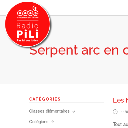
Serpent arc en c
PRÉSENTATION
GRILLE DES PROGRAMMES
EMISSIONS / PODCASTS
SUR LE TERRITOIRE
RESSOURCES
LES ACTU.
Les 
CATÉGORIES
RECHERCHER
Classes élémentaires
11/
CONTACT
Collégiens
Tout au