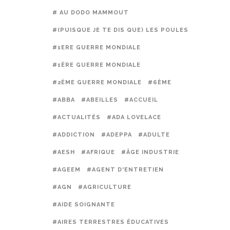
# AU DODO MAMMOUT
#(PUISQUE JE TE DIS QUE) LES POULES PRÉFÈREN
#1ERE GUERRE MONDIALE
#1ÈRE GUERRE MONDIALE
#2ÈME GUERRE MONDIALE
#6ÈME
#ABBA
#ABEILLES
#ACCUEIL
#ACTUALITÉS
#ADA LOVELACE
#ADDICTION
#ADEPPA
#ADULTE
#AESH
#AFRIQUE
#ÂGE INDUSTRIE
#AGEEM
#AGENT D'ENTRETIEN
#AGN
#AGRICULTURE
#AIDE SOIGNANTE
#AIRES TERRESTRES ÉDUCATIVES