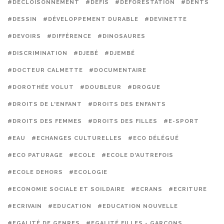
#DÉCLOISONNEMENT
#DÉFIS
#DÉFORESTATION
#DENTS
#DESSIN
#DÉVELOPPEMENT DURABLE
#DEVINETTE
#DEVOIRS
#DIFFÉRENCE
#DINOSAURES
#DISCRIMINATION
#DJEBÉ
#DJEMBÉ
#DOCTEUR CALMETTE
#DOCUMENTAIRE
#DOROTHÉE VOLUT
#DOUBLEUR
#DROGUE
#DROITS DE L'ENFANT
#DROITS DES ENFANTS
#DROITS DES FEMMES
#DROITS DES FILLES
#E-SPORT
#EAU
#ECHANGES CULTURELLES
#ECO DÉLÉGUÉ
#ECO PATURAGE
#ECOLE
#ECOLE D'AUTREFOIS
#ECOLE DEHORS
#ECOLOGIE
#ECONOMIE SOCIALE ET SOILDAIRE
#ECRANS
#ECRITURE
#ECRIVAIN
#EDUCATION
#EDUCATION NOUVELLE
#EGALITÉ DE GENRES
#EGALITÉ FILLES - GARÇONS