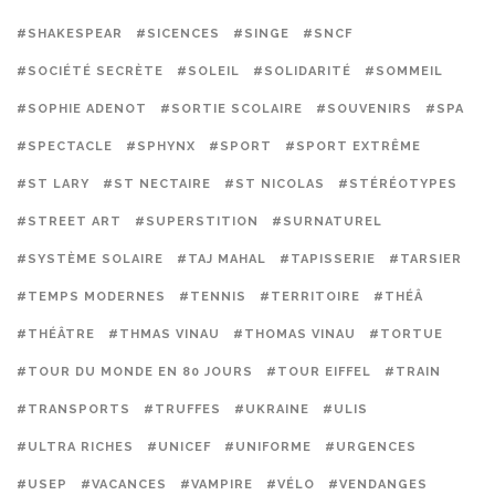
#SHAKESPEAR
#SICENCES
#SINGE
#SNCF
#SOCIÉTÉ SECRÈTE
#SOLEIL
#SOLIDARITÉ
#SOMMEIL
#SOPHIE ADENOT
#SORTIE SCOLAIRE
#SOUVENIRS
#SPA
#SPECTACLE
#SPHYNX
#SPORT
#SPORT EXTRÊME
#ST LARY
#ST NECTAIRE
#ST NICOLAS
#STÉRÉOTYPES
#STREET ART
#SUPERSTITION
#SURNATUREL
#SYSTÈME SOLAIRE
#TAJ MAHAL
#TAPISSERIE
#TARSIER
#TEMPS MODERNES
#TENNIS
#TERRITOIRE
#THÉÂ
#THÉÂTRE
#THMAS VINAU
#THOMAS VINAU
#TORTUE
#TOUR DU MONDE EN 80 JOURS
#TOUR EIFFEL
#TRAIN
#TRANSPORTS
#TRUFFES
#UKRAINE
#ULIS
#ULTRA RICHES
#UNICEF
#UNIFORME
#URGENCES
#USEP
#VACANCES
#VAMPIRE
#VÉLO
#VENDANGES