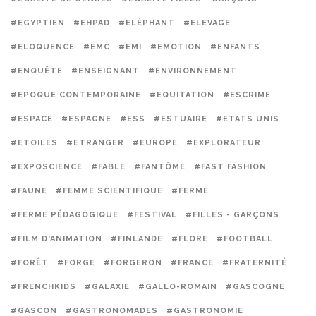
#EGYPTIEN
#EHPAD
#ELÉPHANT
#ELEVAGE
#ELOQUENCE
#EMC
#EMI
#EMOTION
#ENFANTS
#ENQUÊTE
#ENSEIGNANT
#ENVIRONNEMENT
#EPOQUE CONTEMPORAINE
#EQUITATION
#ESCRIME
#ESPACE
#ESPAGNE
#ESS
#ESTUAIRE
#ETATS UNIS
#ETOILES
#ETRANGER
#EUROPE
#EXPLORATEUR
#EXPOSCIENCE
#FABLE
#FANTÔME
#FAST FASHION
#FAUNE
#FEMME SCIENTIFIQUE
#FERME
#FERME PÉDAGOGIQUE
#FESTIVAL
#FILLES - GARÇONS
#FILM D'ANIMATION
#FINLANDE
#FLORE
#FOOTBALL
#FORÊT
#FORGE
#FORGERON
#FRANCE
#FRATERNITÉ
#FRENCHKIDS
#GALAXIE
#GALLO-ROMAIN
#GASCOGNE
#GASCON
#GASTRONOMADES
#GASTRONOMIE