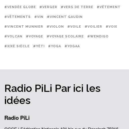
#VENDÉE GLOBE
#VERGER
#VERS DE TERRE
#VÊTEMENT
#VÊTEMENTS
#VIN
#VINCENT GAUDIN
#VINCENT MUNNIER
#VIOLON
#VOILE
#VOILIER
#VOIX
#VOLCAN
#VOYAGE
#VOYAGE SCOLAIRE
#WENDIGO
#XIXÈ SIÈCLE
#YÉTI
#YOGA
#YOGAA
Radio PiLi
Par ici
les
idées
Radio PiLi
OCCE | Fédération Nationale
101 bis rue du Ranelagh
75016