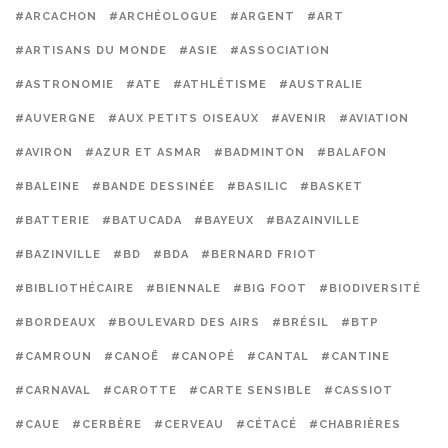
#ARCACHON
#ARCHÉOLOGUE
#ARGENT
#ART
#ARTISANS DU MONDE
#ASIE
#ASSOCIATION
#ASTRONOMIE
#ATE
#ATHLÉTISME
#AUSTRALIE
#AUVERGNE
#AUX PETITS OISEAUX
#AVENIR
#AVIATION
#AVIRON
#AZUR ET ASMAR
#BADMINTON
#BALAFON
#BALEINE
#BANDE DESSINÉE
#BASILIC
#BASKET
#BATTERIE
#BATUCADA
#BAYEUX
#BAZAINVILLE
#BAZINVILLE
#BD
#BDA
#BERNARD FRIOT
#BIBLIOTHÉCAIRE
#BIENNALE
#BIG FOOT
#BIODIVERSITÉ
#BORDEAUX
#BOULEVARD DES AIRS
#BRÉSIL
#BTP
#CAMROUN
#CANOË
#CANOPÉ
#CANTAL
#CANTINE
#CARNAVAL
#CAROTTE
#CARTE SENSIBLE
#CASSIOT
#CAUE
#CERBÈRE
#CERVEAU
#CÉTACÉ
#CHABRIÈRES