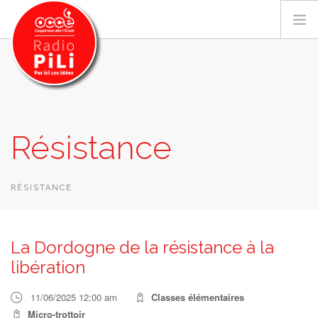
PRÉSENTATION
Résistance
GRILLE DES PROGRAMMES
EMISSIONS / PODCASTS
SUR LE TERRITOIRE
RÉSISTANCE
RESSOURCES
LES ACTU.
La Dordogne de la résistance à la
RECHERCHER
libération
CONTACT
11/06/2025 12:00 am
Classes élémentaires
Micro-trottoir