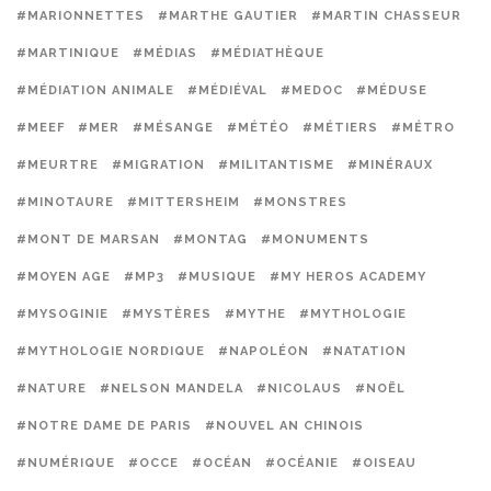
#MARIONNETTES
#MARTHE GAUTIER
#MARTIN CHASSEUR
#MARTINIQUE
#MÉDIAS
#MÉDIATHÈQUE
#MÉDIATION ANIMALE
#MÉDIÉVAL
#MEDOC
#MÉDUSE
#MEEF
#MER
#MÉSANGE
#MÉTÉO
#MÉTIERS
#MÉTRO
#MEURTRE
#MIGRATION
#MILITANTISME
#MINÉRAUX
#MINOTAURE
#MITTERSHEIM
#MONSTRES
#MONT DE MARSAN
#MONTAG
#MONUMENTS
#MOYEN AGE
#MP3
#MUSIQUE
#MY HEROS ACADEMY
#MYSOGINIE
#MYSTÈRES
#MYTHE
#MYTHOLOGIE
#MYTHOLOGIE NORDIQUE
#NAPOLÉON
#NATATION
#NATURE
#NELSON MANDELA
#NICOLAUS
#NOËL
#NOTRE DAME DE PARIS
#NOUVEL AN CHINOIS
#NUMÉRIQUE
#OCCE
#OCÉAN
#OCÉANIE
#OISEAU