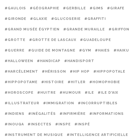
#GAULOIS
#GÉOGRAPHIE
#GERBILLE
#GIMS
#GIRAFE
#GIRONDE
#GLAXIE
#GLUCOSERIE
#GRAFFITI
#GRAND MUSÉE ÉGYPTIEN
#GRANDE MURAILLE
#GRIFFON
#GROTTE
#GROTTE DE LASCAUX
#GUADELOUPE
#GUERRE
#GUIDE DE MONTAGNE
#GYM
#HAIES
#HAIKU
#HALLOWEEN
#HANDICAP
#HANDISPORT
#HARCÈLEMENT
#HÉRISSON
#HIP HOP
#HIPPOPOTALE
#HIPPOPOTAME
#HISTOIRE
#HITLER
#HOMOPHOBIE
#HOROSCOPE
#HUITRE
#HUMOUR
#ILE
#ILE D'AIX
#ILLUSTRATEUR
#IMMIGRATION
#INCORRUPTIBLES
#INDIENS
#INÉGALITÉS
#INFIRMIÈRE
#INFORMATIONS
#INOUQA
#INSECTES
#INSPE
#INSPÉ
#INSTRUMENT DE MUSIQUE
#INTELLIGENCE ARTIFICIELLE