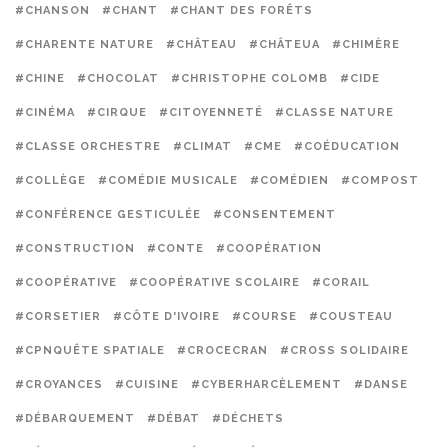
#CHANSON
#CHANT
#CHANT DES FORÊTS
#CHARENTE NATURE
#CHÂTEAU
#CHÂTEUA
#CHIMÈRE
#CHINE
#CHOCOLAT
#CHRISTOPHE COLOMB
#CIDE
#CINÉMA
#CIRQUE
#CITOYENNETÉ
#CLASSE NATURE
#CLASSE ORCHESTRE
#CLIMAT
#CME
#COÉDUCATION
#COLLÈGE
#COMÉDIE MUSICALE
#COMÉDIEN
#COMPOST
#CONFÉRENCE GESTICULÉE
#CONSENTEMENT
#CONSTRUCTION
#CONTE
#COOPÉRATION
#COOPÉRATIVE
#COOPÉRATIVE SCOLAIRE
#CORAIL
#CORSETIER
#CÔTE D'IVOIRE
#COURSE
#COUSTEAU
#CPNQUÊTE SPATIALE
#CROCECRAN
#CROSS SOLIDAIRE
#CROYANCES
#CUISINE
#CYBERHARCÈLEMENT
#DANSE
#DÉBARQUEMENT
#DÉBAT
#DÉCHETS