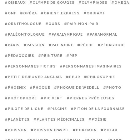
#OISEAUX
#OLYMPE DE GOUGES
#OLYMPIADES
#OMEGA
#ONF
#OPÉRA
#ORIENT EXPRESS
#ORIGAMI
#ORNITHOLOGUE
#OURS
#PAIR-NON-PAIR
#PALÉONTOLOGUE
#PARALYMPIQUE
#PARANORMAL
#PARIS
#PASSION
#PATINOIRE
#PÊCHE
#PÉDAGOGIE
#PÉDAGOGIES
#PEINTURE
#PEP
#PERSONNAGES FICTIFS
#PERSONNAGES IMAGINAIRES
#PETIT DÉJEUNER ANGLAIS
#PEUR
#PHILOSOPHIE
#PHOENIX
#PHOQUE
#PHOQUE DE WEDELL
#PHOTO
#PHOTOPHORE
#PIC VERT
#PIERRES PRÉCIEUSES
#PILOTE DE LIGNE
#PISCINE
#PITON DE LA FOURNAISE
#PLANÈTES
#PLANTES MÉDICINALES
#POÉSIE
#POISSON
#POISSON D'AVRIL
#POKEMON
#POLAR