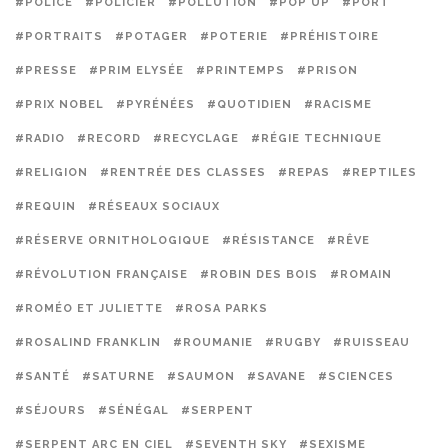
#POLICE
#POLICIER
#POLLUTION
#POP UP
#PORT
#PORTRAITS
#POTAGER
#POTERIE
#PRÉHISTOIRE
#PRESSE
#PRIM ELYSÉE
#PRINTEMPS
#PRISON
#PRIX NOBEL
#PYRÉNÉES
#QUOTIDIEN
#RACISME
#RADIO
#RECORD
#RECYCLAGE
#RÉGIE TECHNIQUE
#RELIGION
#RENTRÉE DES CLASSES
#REPAS
#REPTILES
#REQUIN
#RÉSEAUX SOCIAUX
#RÉSERVE ORNITHOLOGIQUE
#RÉSISTANCE
#RÊVE
#RÉVOLUTION FRANÇAISE
#ROBIN DES BOIS
#ROMAIN
#ROMÉO ET JULIETTE
#ROSA PARKS
#ROSALIND FRANKLIN
#ROUMANIE
#RUGBY
#RUISSEAU
#SANTÉ
#SATURNE
#SAUMON
#SAVANE
#SCIENCES
#SÉJOURS
#SÉNÉGAL
#SERPENT
#SERPENT ARC EN CIEL
#SEVENTH SKY
#SEXISME