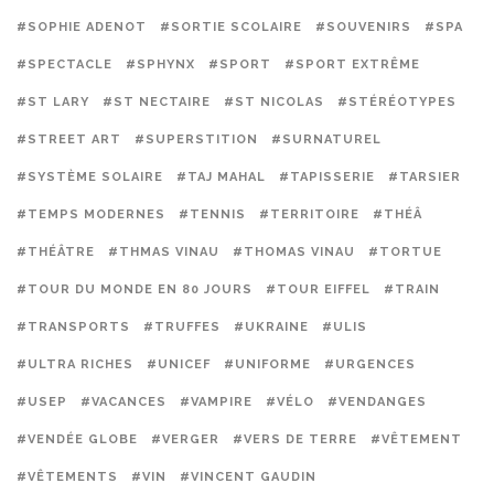
#SOPHIE ADENOT
#SORTIE SCOLAIRE
#SOUVENIRS
#SPA
#SPECTACLE
#SPHYNX
#SPORT
#SPORT EXTRÊME
#ST LARY
#ST NECTAIRE
#ST NICOLAS
#STÉRÉOTYPES
#STREET ART
#SUPERSTITION
#SURNATUREL
#SYSTÈME SOLAIRE
#TAJ MAHAL
#TAPISSERIE
#TARSIER
#TEMPS MODERNES
#TENNIS
#TERRITOIRE
#THÉÂ
#THÉÂTRE
#THMAS VINAU
#THOMAS VINAU
#TORTUE
#TOUR DU MONDE EN 80 JOURS
#TOUR EIFFEL
#TRAIN
#TRANSPORTS
#TRUFFES
#UKRAINE
#ULIS
#ULTRA RICHES
#UNICEF
#UNIFORME
#URGENCES
#USEP
#VACANCES
#VAMPIRE
#VÉLO
#VENDANGES
#VENDÉE GLOBE
#VERGER
#VERS DE TERRE
#VÊTEMENT
#VÊTEMENTS
#VIN
#VINCENT GAUDIN