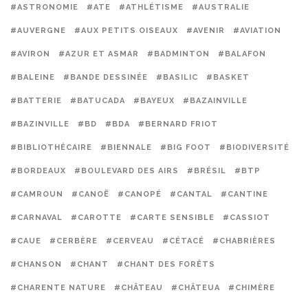
#ASTRONOMIE
#ATE
#ATHLÉTISME
#AUSTRALIE
#AUVERGNE
#AUX PETITS OISEAUX
#AVENIR
#AVIATION
#AVIRON
#AZUR ET ASMAR
#BADMINTON
#BALAFON
#BALEINE
#BANDE DESSINÉE
#BASILIC
#BASKET
#BATTERIE
#BATUCADA
#BAYEUX
#BAZAINVILLE
#BAZINVILLE
#BD
#BDA
#BERNARD FRIOT
#BIBLIOTHÉCAIRE
#BIENNALE
#BIG FOOT
#BIODIVERSITÉ
#BORDEAUX
#BOULEVARD DES AIRS
#BRÉSIL
#BTP
#CAMROUN
#CANOË
#CANOPÉ
#CANTAL
#CANTINE
#CARNAVAL
#CAROTTE
#CARTE SENSIBLE
#CASSIOT
#CAUE
#CERBÈRE
#CERVEAU
#CÉTACÉ
#CHABRIÈRES
#CHANSON
#CHANT
#CHANT DES FORÊTS
#CHARENTE NATURE
#CHÂTEAU
#CHÂTEUA
#CHIMÈRE