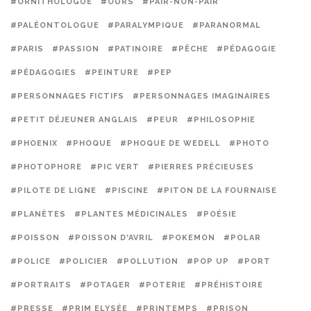
#ORNITHOLOGUE
#OURS
#PAIR-NON-PAIR
#PALÉONTOLOGUE
#PARALYMPIQUE
#PARANORMAL
#PARIS
#PASSION
#PATINOIRE
#PÊCHE
#PÉDAGOGIE
#PÉDAGOGIES
#PEINTURE
#PEP
#PERSONNAGES FICTIFS
#PERSONNAGES IMAGINAIRES
#PETIT DÉJEUNER ANGLAIS
#PEUR
#PHILOSOPHIE
#PHOENIX
#PHOQUE
#PHOQUE DE WEDELL
#PHOTO
#PHOTOPHORE
#PIC VERT
#PIERRES PRÉCIEUSES
#PILOTE DE LIGNE
#PISCINE
#PITON DE LA FOURNAISE
#PLANÈTES
#PLANTES MÉDICINALES
#POÉSIE
#POISSON
#POISSON D'AVRIL
#POKEMON
#POLAR
#POLICE
#POLICIER
#POLLUTION
#POP UP
#PORT
#PORTRAITS
#POTAGER
#POTERIE
#PRÉHISTOIRE
#PRESSE
#PRIM ELYSÉE
#PRINTEMPS
#PRISON