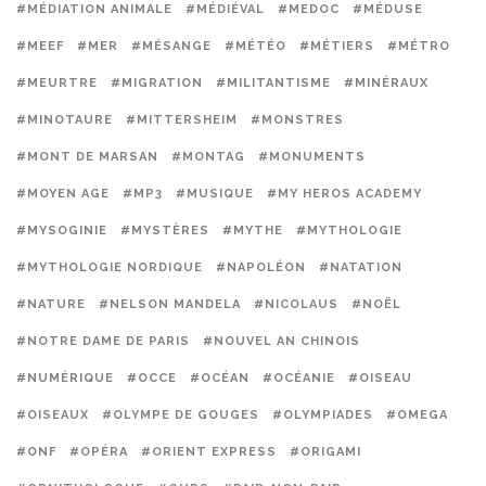
#MÉDIATION ANIMALE
#MÉDIÉVAL
#MEDOC
#MÉDUSE
#MEEF
#MER
#MÉSANGE
#MÉTÉO
#MÉTIERS
#MÉTRO
#MEURTRE
#MIGRATION
#MILITANTISME
#MINÉRAUX
#MINOTAURE
#MITTERSHEIM
#MONSTRES
#MONT DE MARSAN
#MONTAG
#MONUMENTS
#MOYEN AGE
#MP3
#MUSIQUE
#MY HEROS ACADEMY
#MYSOGINIE
#MYSTÈRES
#MYTHE
#MYTHOLOGIE
#MYTHOLOGIE NORDIQUE
#NAPOLÉON
#NATATION
#NATURE
#NELSON MANDELA
#NICOLAUS
#NOËL
#NOTRE DAME DE PARIS
#NOUVEL AN CHINOIS
#NUMÉRIQUE
#OCCE
#OCÉAN
#OCÉANIE
#OISEAU
#OISEAUX
#OLYMPE DE GOUGES
#OLYMPIADES
#OMEGA
#ONF
#OPÉRA
#ORIENT EXPRESS
#ORIGAMI