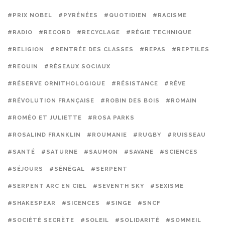
#PRIX NOBEL
#PYRÉNÉES
#QUOTIDIEN
#RACISME
#RADIO
#RECORD
#RECYCLAGE
#RÉGIE TECHNIQUE
#RELIGION
#RENTRÉE DES CLASSES
#REPAS
#REPTILES
#REQUIN
#RÉSEAUX SOCIAUX
#RÉSERVE ORNITHOLOGIQUE
#RÉSISTANCE
#RÊVE
#RÉVOLUTION FRANÇAISE
#ROBIN DES BOIS
#ROMAIN
#ROMÉO ET JULIETTE
#ROSA PARKS
#ROSALIND FRANKLIN
#ROUMANIE
#RUGBY
#RUISSEAU
#SANTÉ
#SATURNE
#SAUMON
#SAVANE
#SCIENCES
#SÉJOURS
#SÉNÉGAL
#SERPENT
#SERPENT ARC EN CIEL
#SEVENTH SKY
#SEXISME
#SHAKESPEAR
#SICENCES
#SINGE
#SNCF
#SOCIÉTÉ SECRÈTE
#SOLEIL
#SOLIDARITÉ
#SOMMEIL