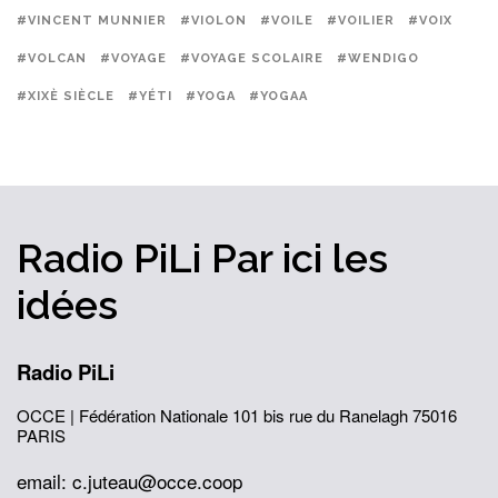
#VINCENT MUNNIER
#VIOLON
#VOILE
#VOILIER
#VOIX
#VOLCAN
#VOYAGE
#VOYAGE SCOLAIRE
#WENDIGO
#XIXÈ SIÈCLE
#YÉTI
#YOGA
#YOGAA
Radio PiLi
Par ici
les
idées
Radio PiLi
OCCE | Fédération Nationale
101 bis rue du Ranelagh
75016
PARIS
email: c.juteau@occe.coop