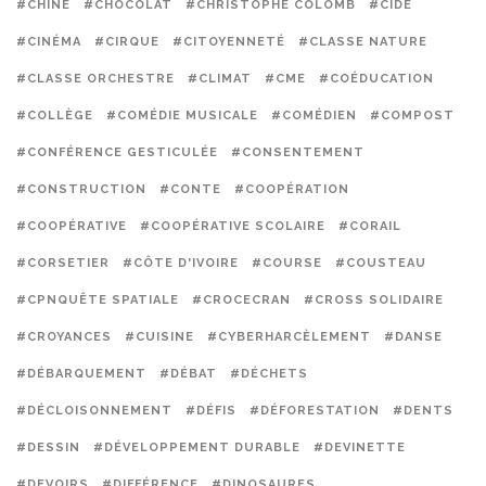
#CHINE
#CHOCOLAT
#CHRISTOPHE COLOMB
#CIDE
#CINÉMA
#CIRQUE
#CITOYENNETÉ
#CLASSE NATURE
#CLASSE ORCHESTRE
#CLIMAT
#CME
#COÉDUCATION
#COLLÈGE
#COMÉDIE MUSICALE
#COMÉDIEN
#COMPOST
#CONFÉRENCE GESTICULÉE
#CONSENTEMENT
#CONSTRUCTION
#CONTE
#COOPÉRATION
#COOPÉRATIVE
#COOPÉRATIVE SCOLAIRE
#CORAIL
#CORSETIER
#CÔTE D'IVOIRE
#COURSE
#COUSTEAU
#CPNQUÊTE SPATIALE
#CROCECRAN
#CROSS SOLIDAIRE
#CROYANCES
#CUISINE
#CYBERHARCÈLEMENT
#DANSE
#DÉBARQUEMENT
#DÉBAT
#DÉCHETS
#DÉCLOISONNEMENT
#DÉFIS
#DÉFORESTATION
#DENTS
#DESSIN
#DÉVELOPPEMENT DURABLE
#DEVINETTE
#DEVOIRS
#DIFFÉRENCE
#DINOSAURES