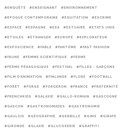
#ENQUÊTE
#ENSEIGNANT
#ENVIRONNEMENT
#EPOQUE CONTEMPORAINE
#EQUITATION
#ESCRIME
#ESPACE
#ESPAGNE
#ESS
#ESTUAIRE
#ETATS UNIS
#ETOILES
#ETRANGER
#EUROPE
#EXPLORATEUR
#EXPOSCIENCE
#FABLE
#FANTÔME
#FAST FASHION
#FAUNE
#FEMME SCIENTIFIQUE
#FERME
#FERME PÉDAGOGIQUE
#FESTIVAL
#FILLES - GARÇONS
#FILM D'ANIMATION
#FINLANDE
#FLORE
#FOOTBALL
#FORÊT
#FORGE
#FORGERON
#FRANCE
#FRATERNITÉ
#FRENCHKIDS
#GALAXIE
#GALLO-ROMAIN
#GASCOGNE
#GASCON
#GASTRONOMADES
#GASTRONOMIE
#GAULOIS
#GÉOGRAPHIE
#GERBILLE
#GIMS
#GIRAFE
#GIRONDE
#GLAXIE
#GLUCOSERIE
#GRAFFITI