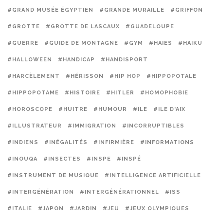
#GRAND MUSÉE ÉGYPTIEN
#GRANDE MURAILLE
#GRIFFON
#GROTTE
#GROTTE DE LASCAUX
#GUADELOUPE
#GUERRE
#GUIDE DE MONTAGNE
#GYM
#HAIES
#HAIKU
#HALLOWEEN
#HANDICAP
#HANDISPORT
#HARCÈLEMENT
#HÉRISSON
#HIP HOP
#HIPPOPOTALE
#HIPPOPOTAME
#HISTOIRE
#HITLER
#HOMOPHOBIE
#HOROSCOPE
#HUITRE
#HUMOUR
#ILE
#ILE D'AIX
#ILLUSTRATEUR
#IMMIGRATION
#INCORRUPTIBLES
#INDIENS
#INÉGALITÉS
#INFIRMIÈRE
#INFORMATIONS
#INOUQA
#INSECTES
#INSPE
#INSPÉ
#INSTRUMENT DE MUSIQUE
#INTELLIGENCE ARTIFICIELLE
#INTERGÉNÉRATION
#INTERGÉNÉRATIONNEL
#ISS
#ITALIE
#JAPON
#JARDIN
#JEU
#JEUX OLYMPIQUES