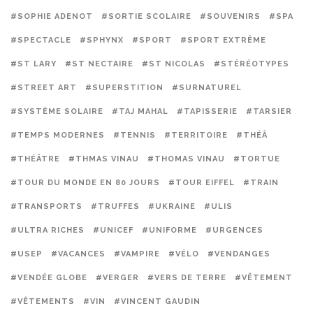
#SOPHIE ADENOT
#SORTIE SCOLAIRE
#SOUVENIRS
#SPA
#SPECTACLE
#SPHYNX
#SPORT
#SPORT EXTRÊME
#ST LARY
#ST NECTAIRE
#ST NICOLAS
#STÉRÉOTYPES
#STREET ART
#SUPERSTITION
#SURNATUREL
#SYSTÈME SOLAIRE
#TAJ MAHAL
#TAPISSERIE
#TARSIER
#TEMPS MODERNES
#TENNIS
#TERRITOIRE
#THÉÂ
#THÉÂTRE
#THMAS VINAU
#THOMAS VINAU
#TORTUE
#TOUR DU MONDE EN 80 JOURS
#TOUR EIFFEL
#TRAIN
#TRANSPORTS
#TRUFFES
#UKRAINE
#ULIS
#ULTRA RICHES
#UNICEF
#UNIFORME
#URGENCES
#USEP
#VACANCES
#VAMPIRE
#VÉLO
#VENDANGES
#VENDÉE GLOBE
#VERGER
#VERS DE TERRE
#VÊTEMENT
#VÊTEMENTS
#VIN
#VINCENT GAUDIN