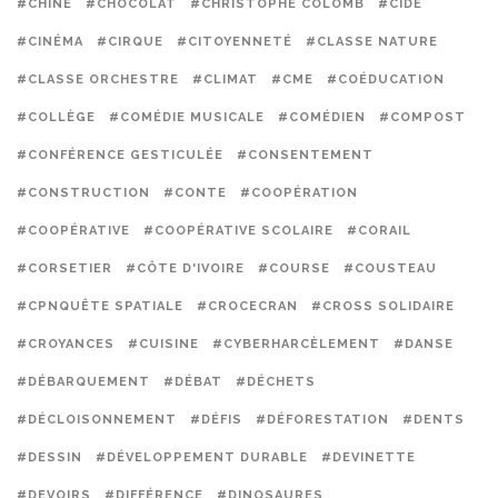
#CHINE
#CHOCOLAT
#CHRISTOPHE COLOMB
#CIDE
#CINÉMA
#CIRQUE
#CITOYENNETÉ
#CLASSE NATURE
#CLASSE ORCHESTRE
#CLIMAT
#CME
#COÉDUCATION
#COLLÈGE
#COMÉDIE MUSICALE
#COMÉDIEN
#COMPOST
#CONFÉRENCE GESTICULÉE
#CONSENTEMENT
#CONSTRUCTION
#CONTE
#COOPÉRATION
#COOPÉRATIVE
#COOPÉRATIVE SCOLAIRE
#CORAIL
#CORSETIER
#CÔTE D'IVOIRE
#COURSE
#COUSTEAU
#CPNQUÊTE SPATIALE
#CROCECRAN
#CROSS SOLIDAIRE
#CROYANCES
#CUISINE
#CYBERHARCÈLEMENT
#DANSE
#DÉBARQUEMENT
#DÉBAT
#DÉCHETS
#DÉCLOISONNEMENT
#DÉFIS
#DÉFORESTATION
#DENTS
#DESSIN
#DÉVELOPPEMENT DURABLE
#DEVINETTE
#DEVOIRS
#DIFFÉRENCE
#DINOSAURES