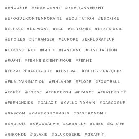
#ENQUÊTE
#ENSEIGNANT
#ENVIRONNEMENT
#EPOQUE CONTEMPORAINE
#EQUITATION
#ESCRIME
#ESPACE
#ESPAGNE
#ESS
#ESTUAIRE
#ETATS UNIS
#ETOILES
#ETRANGER
#EUROPE
#EXPLORATEUR
#EXPOSCIENCE
#FABLE
#FANTÔME
#FAST FASHION
#FAUNE
#FEMME SCIENTIFIQUE
#FERME
#FERME PÉDAGOGIQUE
#FESTIVAL
#FILLES - GARÇONS
#FILM D'ANIMATION
#FINLANDE
#FLORE
#FOOTBALL
#FORÊT
#FORGE
#FORGERON
#FRANCE
#FRATERNITÉ
#FRENCHKIDS
#GALAXIE
#GALLO-ROMAIN
#GASCOGNE
#GASCON
#GASTRONOMADES
#GASTRONOMIE
#GAULOIS
#GÉOGRAPHIE
#GERBILLE
#GIMS
#GIRAFE
#GIRONDE
#GLAXIE
#GLUCOSERIE
#GRAFFITI