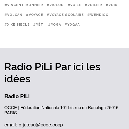
#VINCENT MUNNIER
#VIOLON
#VOILE
#VOILIER
#VOIX
#VOLCAN
#VOYAGE
#VOYAGE SCOLAIRE
#WENDIGO
#XIXÈ SIÈCLE
#YÉTI
#YOGA
#YOGAA
Radio PiLi
Par ici
les
idées
Radio PiLi
OCCE | Fédération Nationale
101 bis rue du Ranelagh
75016
PARIS
email: c.juteau@occe.coop