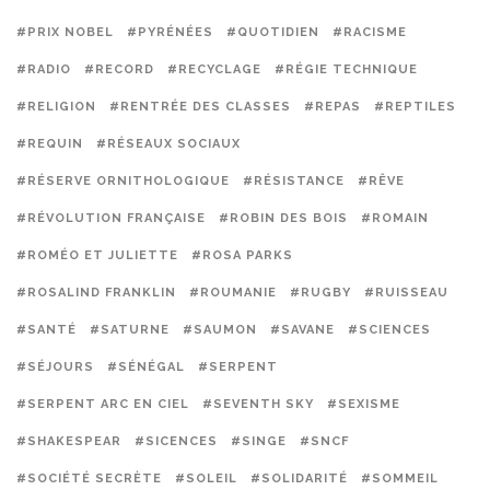
#PRIX NOBEL
#PYRÉNÉES
#QUOTIDIEN
#RACISME
#RADIO
#RECORD
#RECYCLAGE
#RÉGIE TECHNIQUE
#RELIGION
#RENTRÉE DES CLASSES
#REPAS
#REPTILES
#REQUIN
#RÉSEAUX SOCIAUX
#RÉSERVE ORNITHOLOGIQUE
#RÉSISTANCE
#RÊVE
#RÉVOLUTION FRANÇAISE
#ROBIN DES BOIS
#ROMAIN
#ROMÉO ET JULIETTE
#ROSA PARKS
#ROSALIND FRANKLIN
#ROUMANIE
#RUGBY
#RUISSEAU
#SANTÉ
#SATURNE
#SAUMON
#SAVANE
#SCIENCES
#SÉJOURS
#SÉNÉGAL
#SERPENT
#SERPENT ARC EN CIEL
#SEVENTH SKY
#SEXISME
#SHAKESPEAR
#SICENCES
#SINGE
#SNCF
#SOCIÉTÉ SECRÈTE
#SOLEIL
#SOLIDARITÉ
#SOMMEIL