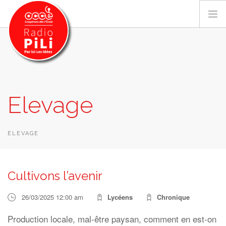
PRÉSENTATION
Elevage
GRILLE DES PROGRAMMES
EMISSIONS / PODCASTS
SUR LE TERRITOIRE
ELEVAGE
RESSOURCES
LES ACTU.
Cultivons l’avenir
RECHERCHER
26/03/2025 12:00 am
Lycéens
Chronique
CONTACT
Production locale, mal-être paysan, comment en est-on