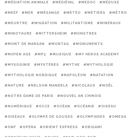
#MÉDIATION ANIMALE
#MÉDIÉVAL
#MEDOC
#MÉDUSE
#MEEF
#MER
#MÉSANGE
#MÉTÉO
#MÉTIERS
#MÉTRO
#MEURTRE
#MIGRATION
#MILITANTISME
#MINÉRAUX
#MINOTAURE
#MITTERSHEIM
#MONSTRES
#MONT DE MARSAN
#MONTAG
#MONUMENTS
#MOYEN AGE
#MP3
#MUSIQUE
#MY HEROS ACADEMY
#MYSOGINIE
#MYSTÈRES
#MYTHE
#MYTHOLOGIE
#MYTHOLOGIE NORDIQUE
#NAPOLÉON
#NATATION
#NATURE
#NELSON MANDELA
#NICOLAUS
#NOËL
#NOTRE DAME DE PARIS
#NOUVEL AN CHINOIS
#NUMÉRIQUE
#OCCE
#OCÉAN
#OCÉANIE
#OISEAU
#OISEAUX
#OLYMPE DE GOUGES
#OLYMPIADES
#OMEGA
#ONF
#OPÉRA
#ORIENT EXPRESS
#ORIGAMI