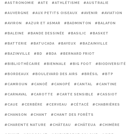
#ASTRONOMIE
#ATE
#ATHLÉTISME
#AUSTRALIE
#AUVERGNE
#AUX PETITS OISEAUX
#AVENIR
#AVIATION
#AVIRON
#AZUR ET ASMAR
#BADMINTON
#BALAFON
#BALEINE
#BANDE DESSINÉE
#BASILIC
#BASKET
#BATTERIE
#BATUCADA
#BAYEUX
#BAZAINVILLE
#BAZINVILLE
#BD
#BDA
#BERNARD FRIOT
#BIBLIOTHÉCAIRE
#BIENNALE
#BIG FOOT
#BIODIVERSITÉ
#BORDEAUX
#BOULEVARD DES AIRS
#BRÉSIL
#BTP
#CAMROUN
#CANOË
#CANOPÉ
#CANTAL
#CANTINE
#CARNAVAL
#CAROTTE
#CARTE SENSIBLE
#CASSIOT
#CAUE
#CERBÈRE
#CERVEAU
#CÉTACÉ
#CHABRIÈRES
#CHANSON
#CHANT
#CHANT DES FORÊTS
#CHARENTE NATURE
#CHÂTEAU
#CHÂTEUA
#CHIMÈRE