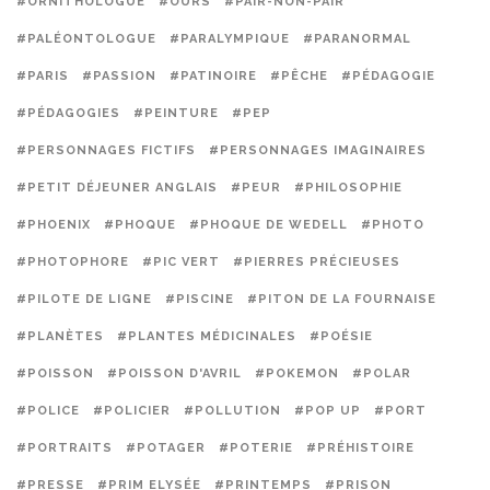
#ORNITHOLOGUE
#OURS
#PAIR-NON-PAIR
#PALÉONTOLOGUE
#PARALYMPIQUE
#PARANORMAL
#PARIS
#PASSION
#PATINOIRE
#PÊCHE
#PÉDAGOGIE
#PÉDAGOGIES
#PEINTURE
#PEP
#PERSONNAGES FICTIFS
#PERSONNAGES IMAGINAIRES
#PETIT DÉJEUNER ANGLAIS
#PEUR
#PHILOSOPHIE
#PHOENIX
#PHOQUE
#PHOQUE DE WEDELL
#PHOTO
#PHOTOPHORE
#PIC VERT
#PIERRES PRÉCIEUSES
#PILOTE DE LIGNE
#PISCINE
#PITON DE LA FOURNAISE
#PLANÈTES
#PLANTES MÉDICINALES
#POÉSIE
#POISSON
#POISSON D'AVRIL
#POKEMON
#POLAR
#POLICE
#POLICIER
#POLLUTION
#POP UP
#PORT
#PORTRAITS
#POTAGER
#POTERIE
#PRÉHISTOIRE
#PRESSE
#PRIM ELYSÉE
#PRINTEMPS
#PRISON