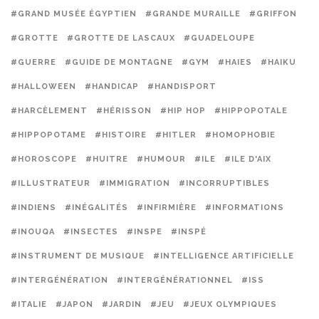
#GRAND MUSÉE ÉGYPTIEN
#GRANDE MURAILLE
#GRIFFON
#GROTTE
#GROTTE DE LASCAUX
#GUADELOUPE
#GUERRE
#GUIDE DE MONTAGNE
#GYM
#HAIES
#HAIKU
#HALLOWEEN
#HANDICAP
#HANDISPORT
#HARCÈLEMENT
#HÉRISSON
#HIP HOP
#HIPPOPOTALE
#HIPPOPOTAME
#HISTOIRE
#HITLER
#HOMOPHOBIE
#HOROSCOPE
#HUITRE
#HUMOUR
#ILE
#ILE D'AIX
#ILLUSTRATEUR
#IMMIGRATION
#INCORRUPTIBLES
#INDIENS
#INÉGALITÉS
#INFIRMIÈRE
#INFORMATIONS
#INOUQA
#INSECTES
#INSPE
#INSPÉ
#INSTRUMENT DE MUSIQUE
#INTELLIGENCE ARTIFICIELLE
#INTERGÉNÉRATION
#INTERGÉNÉRATIONNEL
#ISS
#ITALIE
#JAPON
#JARDIN
#JEU
#JEUX OLYMPIQUES