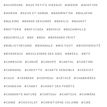
#AUVERGNE
#AUX PETITS OISEAUX
#AVENIR
#AVIATION
#AVIRON
#AZUR ET ASMAR
#BADMINTON
#BALAFON
#BALEINE
#BANDE DESSINÉE
#BASILIC
#BASKET
#BATTERIE
#BATUCADA
#BAYEUX
#BAZAINVILLE
#BAZINVILLE
#BD
#BDA
#BERNARD FRIOT
#BIBLIOTHÉCAIRE
#BIENNALE
#BIG FOOT
#BIODIVERSITÉ
#BORDEAUX
#BOULEVARD DES AIRS
#BRÉSIL
#BTP
#CAMROUN
#CANOË
#CANOPÉ
#CANTAL
#CANTINE
#CARNAVAL
#CAROTTE
#CARTE SENSIBLE
#CASSIOT
#CAUE
#CERBÈRE
#CERVEAU
#CÉTACÉ
#CHABRIÈRES
#CHANSON
#CHANT
#CHANT DES FORÊTS
#CHARENTE NATURE
#CHÂTEAU
#CHÂTEUA
#CHIMÈRE
#CHINE
#CHOCOLAT
#CHRISTOPHE COLOMB
#CIDE