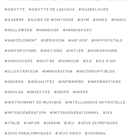
#GROTTE
#GROTTE DE LASCAUX
#GUADELOUPE
#GUERRE
#GUIDE DE MONTAGNE
#GYM
#HAIES
#HAIKU
#HALLOWEEN
#HANDICAP
#HANDISPORT
#HARCÈLEMENT
#HÉRISSON
#HIP HOP
#HIPPOPOTALE
#HIPPOPOTAME
#HISTOIRE
#HITLER
#HOMOPHOBIE
#HOROSCOPE
#HUITRE
#HUMOUR
#ILE
#ILE D'AIX
#ILLUSTRATEUR
#IMMIGRATION
#INCORRUPTIBLES
#INDIENS
#INÉGALITÉS
#INFIRMIÈRE
#INFORMATIONS
#INOUQA
#INSECTES
#INSPE
#INSPÉ
#INSTRUMENT DE MUSIQUE
#INTELLIGENCE ARTIFICIELLE
#INTERGÉNÉRATION
#INTERGÉNÉRATIONNEL
#ISS
#ITALIE
#JAPON
#JARDIN
#JEU
#JEUX OLYMPIQUES
#JEUX PARALYMPIQUES
#JEUX VIDEO
#JOURNAL