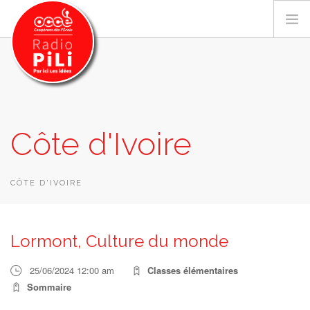
PRÉSENTATION
Côte d'Ivoire
GRILLE DES PROGRAMMES
EMISSIONS / PODCASTS
SUR LE TERRITOIRE
CÔTE D'IVOIRE
RESSOURCES
LES ACTU.
Lormont, Culture du monde
RECHERCHER
25/06/2024 12:00 am
Classes élémentaires
CONTACT
Sommaire