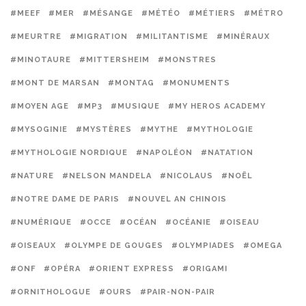
#MEEF
#MER
#MÉSANGE
#MÉTÉO
#MÉTIERS
#MÉTRO
#MEURTRE
#MIGRATION
#MILITANTISME
#MINÉRAUX
#MINOTAURE
#MITTERSHEIM
#MONSTRES
#MONT DE MARSAN
#MONTAG
#MONUMENTS
#MOYEN AGE
#MP3
#MUSIQUE
#MY HEROS ACADEMY
#MYSOGINIE
#MYSTÈRES
#MYTHE
#MYTHOLOGIE
#MYTHOLOGIE NORDIQUE
#NAPOLÉON
#NATATION
#NATURE
#NELSON MANDELA
#NICOLAUS
#NOËL
#NOTRE DAME DE PARIS
#NOUVEL AN CHINOIS
#NUMÉRIQUE
#OCCE
#OCÉAN
#OCÉANIE
#OISEAU
#OISEAUX
#OLYMPE DE GOUGES
#OLYMPIADES
#OMEGA
#ONF
#OPÉRA
#ORIENT EXPRESS
#ORIGAMI
#ORNITHOLOGUE
#OURS
#PAIR-NON-PAIR