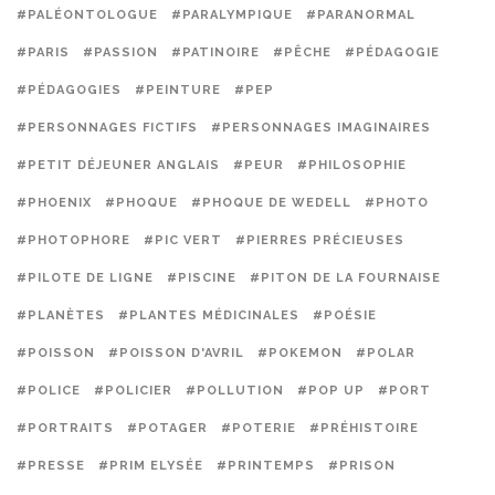
#PALÉONTOLOGUE
#PARALYMPIQUE
#PARANORMAL
#PARIS
#PASSION
#PATINOIRE
#PÊCHE
#PÉDAGOGIE
#PÉDAGOGIES
#PEINTURE
#PEP
#PERSONNAGES FICTIFS
#PERSONNAGES IMAGINAIRES
#PETIT DÉJEUNER ANGLAIS
#PEUR
#PHILOSOPHIE
#PHOENIX
#PHOQUE
#PHOQUE DE WEDELL
#PHOTO
#PHOTOPHORE
#PIC VERT
#PIERRES PRÉCIEUSES
#PILOTE DE LIGNE
#PISCINE
#PITON DE LA FOURNAISE
#PLANÈTES
#PLANTES MÉDICINALES
#POÉSIE
#POISSON
#POISSON D'AVRIL
#POKEMON
#POLAR
#POLICE
#POLICIER
#POLLUTION
#POP UP
#PORT
#PORTRAITS
#POTAGER
#POTERIE
#PRÉHISTOIRE
#PRESSE
#PRIM ELYSÉE
#PRINTEMPS
#PRISON