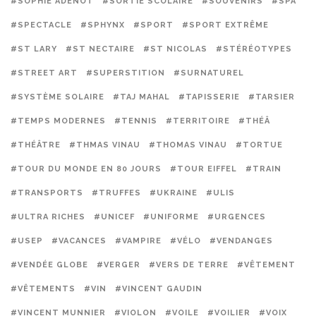
#SOPHIE ADENOT
#SORTIE SCOLAIRE
#SOUVENIRS
#SPA
#SPECTACLE
#SPHYNX
#SPORT
#SPORT EXTRÊME
#ST LARY
#ST NECTAIRE
#ST NICOLAS
#STÉRÉOTYPES
#STREET ART
#SUPERSTITION
#SURNATUREL
#SYSTÈME SOLAIRE
#TAJ MAHAL
#TAPISSERIE
#TARSIER
#TEMPS MODERNES
#TENNIS
#TERRITOIRE
#THÉÂ
#THÉÂTRE
#THMAS VINAU
#THOMAS VINAU
#TORTUE
#TOUR DU MONDE EN 80 JOURS
#TOUR EIFFEL
#TRAIN
#TRANSPORTS
#TRUFFES
#UKRAINE
#ULIS
#ULTRA RICHES
#UNICEF
#UNIFORME
#URGENCES
#USEP
#VACANCES
#VAMPIRE
#VÉLO
#VENDANGES
#VENDÉE GLOBE
#VERGER
#VERS DE TERRE
#VÊTEMENT
#VÊTEMENTS
#VIN
#VINCENT GAUDIN
#VINCENT MUNNIER
#VIOLON
#VOILE
#VOILIER
#VOIX