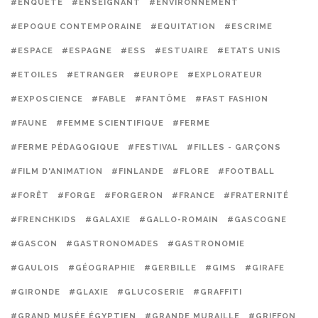
#ENQUÊTE
#ENSEIGNANT
#ENVIRONNEMENT
#EPOQUE CONTEMPORAINE
#EQUITATION
#ESCRIME
#ESPACE
#ESPAGNE
#ESS
#ESTUAIRE
#ETATS UNIS
#ETOILES
#ETRANGER
#EUROPE
#EXPLORATEUR
#EXPOSCIENCE
#FABLE
#FANTÔME
#FAST FASHION
#FAUNE
#FEMME SCIENTIFIQUE
#FERME
#FERME PÉDAGOGIQUE
#FESTIVAL
#FILLES - GARÇONS
#FILM D'ANIMATION
#FINLANDE
#FLORE
#FOOTBALL
#FORÊT
#FORGE
#FORGERON
#FRANCE
#FRATERNITÉ
#FRENCHKIDS
#GALAXIE
#GALLO-ROMAIN
#GASCOGNE
#GASCON
#GASTRONOMADES
#GASTRONOMIE
#GAULOIS
#GÉOGRAPHIE
#GERBILLE
#GIMS
#GIRAFE
#GIRONDE
#GLAXIE
#GLUCOSERIE
#GRAFFITI
#GRAND MUSÉE ÉGYPTIEN
#GRANDE MURAILLE
#GRIFFON