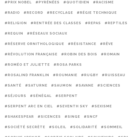
#PRIX NOBEL
#PYRÉNÉES
#QUOTIDIEN
#RACISME
#RADIO
#RECORD
#RECYCLAGE
#RÉGIE TECHNIQUE
#RELIGION
#RENTRÉE DES CLASSES
#REPAS
#REPTILES
#REQUIN
#RÉSEAUX SOCIAUX
#RÉSERVE ORNITHOLOGIQUE
#RÉSISTANCE
#RÊVE
#RÉVOLUTION FRANÇAISE
#ROBIN DES BOIS
#ROMAIN
#ROMÉO ET JULIETTE
#ROSA PARKS
#ROSALIND FRANKLIN
#ROUMANIE
#RUGBY
#RUISSEAU
#SANTÉ
#SATURNE
#SAUMON
#SAVANE
#SCIENCES
#SÉJOURS
#SÉNÉGAL
#SERPENT
#SERPENT ARC EN CIEL
#SEVENTH SKY
#SEXISME
#SHAKESPEAR
#SICENCES
#SINGE
#SNCF
#SOCIÉTÉ SECRÈTE
#SOLEIL
#SOLIDARITÉ
#SOMMEIL