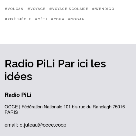
#VOLCAN
#VOYAGE
#VOYAGE SCOLAIRE
#WENDIGO
#XIXÈ SIÈCLE
#YÉTI
#YOGA
#YOGAA
Radio PiLi
Par ici
les
idées
Radio PiLi
OCCE | Fédération Nationale
101 bis rue du Ranelagh
75016
PARIS
email: c.juteau@occe.coop