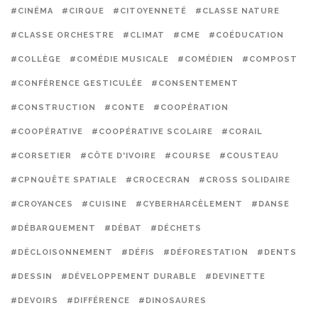
#CINÉMA
#CIRQUE
#CITOYENNETÉ
#CLASSE NATURE
#CLASSE ORCHESTRE
#CLIMAT
#CME
#COÉDUCATION
#COLLÈGE
#COMÉDIE MUSICALE
#COMÉDIEN
#COMPOST
#CONFÉRENCE GESTICULÉE
#CONSENTEMENT
#CONSTRUCTION
#CONTE
#COOPÉRATION
#COOPÉRATIVE
#COOPÉRATIVE SCOLAIRE
#CORAIL
#CORSETIER
#CÔTE D'IVOIRE
#COURSE
#COUSTEAU
#CPNQUÊTE SPATIALE
#CROCECRAN
#CROSS SOLIDAIRE
#CROYANCES
#CUISINE
#CYBERHARCÈLEMENT
#DANSE
#DÉBARQUEMENT
#DÉBAT
#DÉCHETS
#DÉCLOISONNEMENT
#DÉFIS
#DÉFORESTATION
#DENTS
#DESSIN
#DÉVELOPPEMENT DURABLE
#DEVINETTE
#DEVOIRS
#DIFFÉRENCE
#DINOSAURES