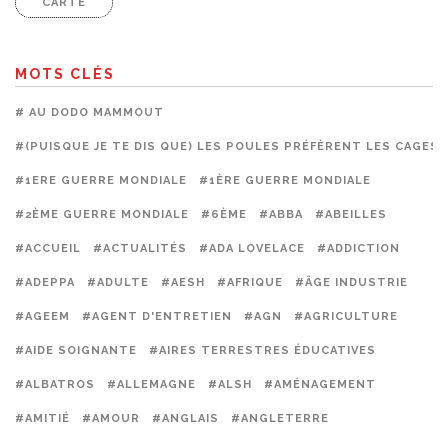
CARTE
MOTS CLÉS
# AU DODO MAMMOUT
#(PUISQUE JE TE DIS QUE) LES POULES PRÉFÈRENT LES CAGES
#1ERE GUERRE MONDIALE
#1ÈRE GUERRE MONDIALE
#2ÈME GUERRE MONDIALE
#6ÈME
#ABBA
#ABEILLES
#ACCUEIL
#ACTUALITÉS
#ADA LOVELACE
#ADDICTION
#ADEPPA
#ADULTE
#AESH
#AFRIQUE
#ÂGE INDUSTRIE
#AGEEM
#AGENT D'ENTRETIEN
#AGN
#AGRICULTURE
#AIDE SOIGNANTE
#AIRES TERRESTRES ÉDUCATIVES
#ALBATROS
#ALLEMAGNE
#ALSH
#AMÉNAGEMENT
#AMITIÉ
#AMOUR
#ANGLAIS
#ANGLETERRE