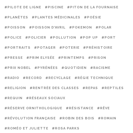
#PILOTE DE LIGNE
#PISCINE
#PITON DE LA FOURNAISE
#PLANÈTES
#PLANTES MÉDICINALES
#POÉSIE
#POISSON
#POISSON D'AVRIL
#POKEMON
#POLAR
#POLICE
#POLICIER
#POLLUTION
#POP UP
#PORT
#PORTRAITS
#POTAGER
#POTERIE
#PRÉHISTOIRE
#PRESSE
#PRIM ELYSÉE
#PRINTEMPS
#PRISON
#PRIX NOBEL
#PYRÉNÉES
#QUOTIDIEN
#RACISME
#RADIO
#RECORD
#RECYCLAGE
#RÉGIE TECHNIQUE
#RELIGION
#RENTRÉE DES CLASSES
#REPAS
#REPTILES
#REQUIN
#RÉSEAUX SOCIAUX
#RÉSERVE ORNITHOLOGIQUE
#RÉSISTANCE
#RÊVE
#RÉVOLUTION FRANÇAISE
#ROBIN DES BOIS
#ROMAIN
#ROMÉO ET JULIETTE
#ROSA PARKS