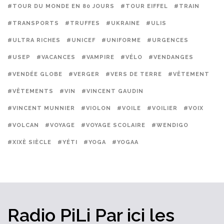
#TOUR DU MONDE EN 80 JOURS
#TOUR EIFFEL
#TRAIN
#TRANSPORTS
#TRUFFES
#UKRAINE
#ULIS
#ULTRA RICHES
#UNICEF
#UNIFORME
#URGENCES
#USEP
#VACANCES
#VAMPIRE
#VÉLO
#VENDANGES
#VENDÉE GLOBE
#VERGER
#VERS DE TERRE
#VÊTEMENT
#VÊTEMENTS
#VIN
#VINCENT GAUDIN
#VINCENT MUNNIER
#VIOLON
#VOILE
#VOILIER
#VOIX
#VOLCAN
#VOYAGE
#VOYAGE SCOLAIRE
#WENDIGO
#XIXÈ SIÈCLE
#YÉTI
#YOGA
#YOGAA
Radio PiLi
Par ici
les