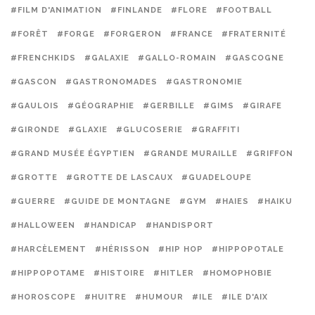
#FILM D'ANIMATION
#FINLANDE
#FLORE
#FOOTBALL
#FORÊT
#FORGE
#FORGERON
#FRANCE
#FRATERNITÉ
#FRENCHKIDS
#GALAXIE
#GALLO-ROMAIN
#GASCOGNE
#GASCON
#GASTRONOMADES
#GASTRONOMIE
#GAULOIS
#GÉOGRAPHIE
#GERBILLE
#GIMS
#GIRAFE
#GIRONDE
#GLAXIE
#GLUCOSERIE
#GRAFFITI
#GRAND MUSÉE ÉGYPTIEN
#GRANDE MURAILLE
#GRIFFON
#GROTTE
#GROTTE DE LASCAUX
#GUADELOUPE
#GUERRE
#GUIDE DE MONTAGNE
#GYM
#HAIES
#HAIKU
#HALLOWEEN
#HANDICAP
#HANDISPORT
#HARCÈLEMENT
#HÉRISSON
#HIP HOP
#HIPPOPOTALE
#HIPPOPOTAME
#HISTOIRE
#HITLER
#HOMOPHOBIE
#HOROSCOPE
#HUITRE
#HUMOUR
#ILE
#ILE D'AIX