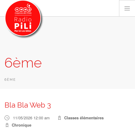
PRÉSENTATION
6ème
GRILLE DES PROGRAMMES
EMISSIONS / PODCASTS
SUR LE TERRITOIRE
6ÈME
RESSOURCES
LES ACTU.
Bla Bla Web 3
RECHERCHER
11/05/2026 12:00 am
Classes élémentaires
CONTACT
Chronique