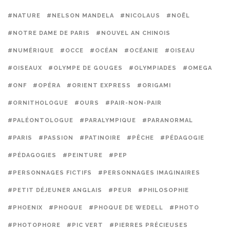
#NATURE
#NELSON MANDELA
#NICOLAUS
#NOËL
#NOTRE DAME DE PARIS
#NOUVEL AN CHINOIS
#NUMÉRIQUE
#OCCE
#OCÉAN
#OCÉANIE
#OISEAU
#OISEAUX
#OLYMPE DE GOUGES
#OLYMPIADES
#OMEGA
#ONF
#OPÉRA
#ORIENT EXPRESS
#ORIGAMI
#ORNITHOLOGUE
#OURS
#PAIR-NON-PAIR
#PALÉONTOLOGUE
#PARALYMPIQUE
#PARANORMAL
#PARIS
#PASSION
#PATINOIRE
#PÊCHE
#PÉDAGOGIE
#PÉDAGOGIES
#PEINTURE
#PEP
#PERSONNAGES FICTIFS
#PERSONNAGES IMAGINAIRES
#PETIT DÉJEUNER ANGLAIS
#PEUR
#PHILOSOPHIE
#PHOENIX
#PHOQUE
#PHOQUE DE WEDELL
#PHOTO
#PHOTOPHORE
#PIC VERT
#PIERRES PRÉCIEUSES