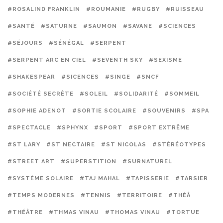
#ROSALIND FRANKLIN
#ROUMANIE
#RUGBY
#RUISSEAU
#SANTÉ
#SATURNE
#SAUMON
#SAVANE
#SCIENCES
#SÉJOURS
#SÉNÉGAL
#SERPENT
#SERPENT ARC EN CIEL
#SEVENTH SKY
#SEXISME
#SHAKESPEAR
#SICENCES
#SINGE
#SNCF
#SOCIÉTÉ SECRÈTE
#SOLEIL
#SOLIDARITÉ
#SOMMEIL
#SOPHIE ADENOT
#SORTIE SCOLAIRE
#SOUVENIRS
#SPA
#SPECTACLE
#SPHYNX
#SPORT
#SPORT EXTRÊME
#ST LARY
#ST NECTAIRE
#ST NICOLAS
#STÉRÉOTYPES
#STREET ART
#SUPERSTITION
#SURNATUREL
#SYSTÈME SOLAIRE
#TAJ MAHAL
#TAPISSERIE
#TARSIER
#TEMPS MODERNES
#TENNIS
#TERRITOIRE
#THÉÂ
#THÉÂTRE
#THMAS VINAU
#THOMAS VINAU
#TORTUE