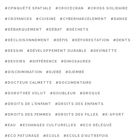
#CPNQUÊTE SPATIALE
#CROCECRAN
#CROSS SOLIDAIRE
#CROYANCES
#CUISINE
#CYBERHARCÈLEMENT
#DANSE
#DÉBARQUEMENT
#DÉBAT
#DÉCHETS
#DÉCLOISONNEMENT
#DÉFIS
#DÉFORESTATION
#DENTS
#DESSIN
#DÉVELOPPEMENT DURABLE
#DEVINETTE
#DEVOIRS
#DIFFÉRENCE
#DINOSAURES
#DISCRIMINATION
#DJEBÉ
#DJEMBÉ
#DOCTEUR CALMETTE
#DOCUMENTAIRE
#DOROTHÉE VOLUT
#DOUBLEUR
#DROGUE
#DROITS DE L'ENFANT
#DROITS DES ENFANTS
#DROITS DES FEMMES
#DROITS DES FILLES
#E-SPORT
#EAU
#ECHANGES CULTURELLES
#ECO DÉLÉGUÉ
#ECO PATURAGE
#ECOLE
#ECOLE D'AUTREFOIS