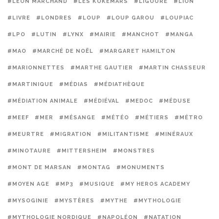
#LÉON MARCHAND
#LES KOKEMARS
#LIGOURE
#LION
#LIVRE
#LONDRES
#LOUP
#LOUP GAROU
#LOUPIAC
#LPO
#LUTIN
#LYNX
#MAIRIE
#MANCHOT
#MANGA
#MAO
#MARCHÉ DE NOËL
#MARGARET HAMILTON
#MARIONNETTES
#MARTHE GAUTIER
#MARTIN CHASSEUR
#MARTINIQUE
#MÉDIAS
#MÉDIATHÈQUE
#MÉDIATION ANIMALE
#MÉDIÉVAL
#MEDOC
#MÉDUSE
#MEEF
#MER
#MÉSANGE
#MÉTÉO
#MÉTIERS
#MÉTRO
#MEURTRE
#MIGRATION
#MILITANTISME
#MINÉRAUX
#MINOTAURE
#MITTERSHEIM
#MONSTRES
#MONT DE MARSAN
#MONTAG
#MONUMENTS
#MOYEN AGE
#MP3
#MUSIQUE
#MY HEROS ACADEMY
#MYSOGINIE
#MYSTÈRES
#MYTHE
#MYTHOLOGIE
#MYTHOLOGIE NORDIQUE
#NAPOLÉON
#NATATION