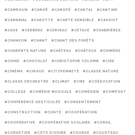
#CAMROUN
#CANOË
#CANOPÉ
#CANTAL
#CANTINE
#CARNAVAL
#CAROTTE
#CARTE SENSIBLE
#CASSIOT
#CAUE
#CERBÈRE
#CERVEAU
#CÉTACÉ
#CHABRIÈRES
#CHANSON
#CHANT
#CHANT DES FORÊTS
#CHARENTE NATURE
#CHÂTEAU
#CHÂTEUA
#CHIMÈRE
#CHINE
#CHOCOLAT
#CHRISTOPHE COLOMB
#CIDE
#CINÉMA
#CIRQUE
#CITOYENNETÉ
#CLASSE NATURE
#CLASSE ORCHESTRE
#CLIMAT
#CME
#COÉDUCATION
#COLLÈGE
#COMÉDIE MUSICALE
#COMÉDIEN
#COMPOST
#CONFÉRENCE GESTICULÉE
#CONSENTEMENT
#CONSTRUCTION
#CONTE
#COOPÉRATION
#COOPÉRATIVE
#COOPÉRATIVE SCOLAIRE
#CORAIL
#CORSETIER
#CÔTE D'IVOIRE
#COURSE
#COUSTEAU