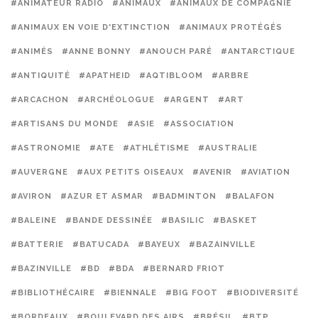
#ANIMATEUR RADIO
#ANIMAUX
#ANIMAUX DE COMPAGNIE
#ANIMAUX EN VOIE D'EXTINCTION
#ANIMAUX PROTÉGÉS
#ANIMÉS
#ANNE BONNY
#ANOUCH PARÉ
#ANTARCTIQUE
#ANTIQUITÉ
#APATHEID
#AQTIBLOOM
#ARBRE
#ARCACHON
#ARCHÉOLOGUE
#ARGENT
#ART
#ARTISANS DU MONDE
#ASIE
#ASSOCIATION
#ASTRONOMIE
#ATE
#ATHLÉTISME
#AUSTRALIE
#AUVERGNE
#AUX PETITS OISEAUX
#AVENIR
#AVIATION
#AVIRON
#AZUR ET ASMAR
#BADMINTON
#BALAFON
#BALEINE
#BANDE DESSINÉE
#BASILIC
#BASKET
#BATTERIE
#BATUCADA
#BAYEUX
#BAZAINVILLE
#BAZINVILLE
#BD
#BDA
#BERNARD FRIOT
#BIBLIOTHÉCAIRE
#BIENNALE
#BIG FOOT
#BIODIVERSITÉ
#BORDEAUX
#BOULEVARD DES AIRS
#BRÉSIL
#BTP