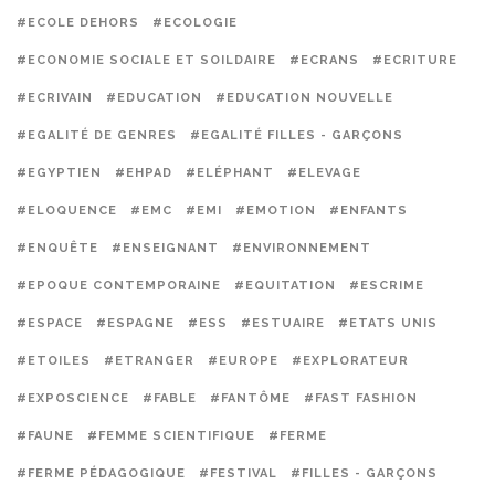
#ECOLE DEHORS
#ECOLOGIE
#ECONOMIE SOCIALE ET SOILDAIRE
#ECRANS
#ECRITURE
#ECRIVAIN
#EDUCATION
#EDUCATION NOUVELLE
#EGALITÉ DE GENRES
#EGALITÉ FILLES - GARÇONS
#EGYPTIEN
#EHPAD
#ELÉPHANT
#ELEVAGE
#ELOQUENCE
#EMC
#EMI
#EMOTION
#ENFANTS
#ENQUÊTE
#ENSEIGNANT
#ENVIRONNEMENT
#EPOQUE CONTEMPORAINE
#EQUITATION
#ESCRIME
#ESPACE
#ESPAGNE
#ESS
#ESTUAIRE
#ETATS UNIS
#ETOILES
#ETRANGER
#EUROPE
#EXPLORATEUR
#EXPOSCIENCE
#FABLE
#FANTÔME
#FAST FASHION
#FAUNE
#FEMME SCIENTIFIQUE
#FERME
#FERME PÉDAGOGIQUE
#FESTIVAL
#FILLES - GARÇONS