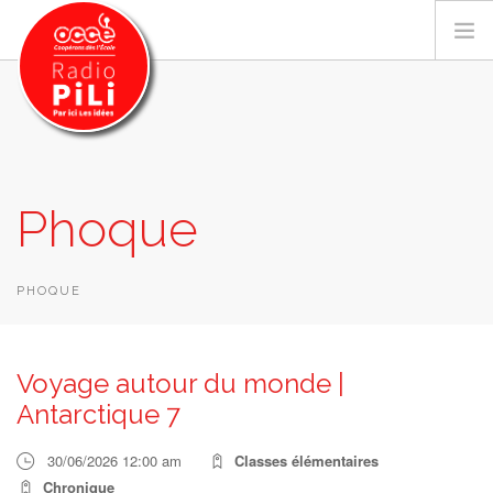
PRÉSENTATION
Phoque
GRILLE DES PROGRAMMES
EMISSIONS / PODCASTS
SUR LE TERRITOIRE
PHOQUE
RESSOURCES
LES ACTU.
Voyage autour du monde |
RECHERCHER
Antarctique 7
CONTACT
30/06/2026 12:00 am
Classes élémentaires
Chronique