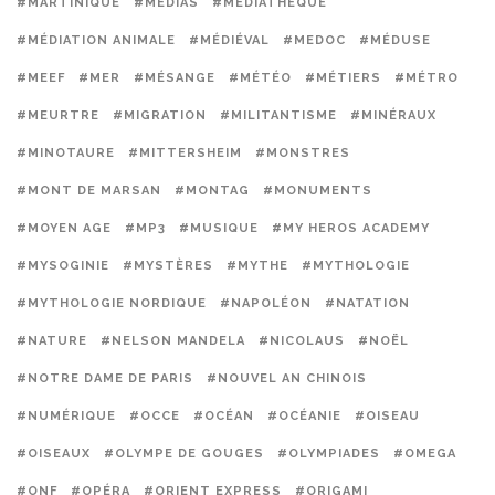
#MARTINIQUE
#MÉDIAS
#MÉDIATHÈQUE
#MÉDIATION ANIMALE
#MÉDIÉVAL
#MEDOC
#MÉDUSE
#MEEF
#MER
#MÉSANGE
#MÉTÉO
#MÉTIERS
#MÉTRO
#MEURTRE
#MIGRATION
#MILITANTISME
#MINÉRAUX
#MINOTAURE
#MITTERSHEIM
#MONSTRES
#MONT DE MARSAN
#MONTAG
#MONUMENTS
#MOYEN AGE
#MP3
#MUSIQUE
#MY HEROS ACADEMY
#MYSOGINIE
#MYSTÈRES
#MYTHE
#MYTHOLOGIE
#MYTHOLOGIE NORDIQUE
#NAPOLÉON
#NATATION
#NATURE
#NELSON MANDELA
#NICOLAUS
#NOËL
#NOTRE DAME DE PARIS
#NOUVEL AN CHINOIS
#NUMÉRIQUE
#OCCE
#OCÉAN
#OCÉANIE
#OISEAU
#OISEAUX
#OLYMPE DE GOUGES
#OLYMPIADES
#OMEGA
#ONF
#OPÉRA
#ORIENT EXPRESS
#ORIGAMI