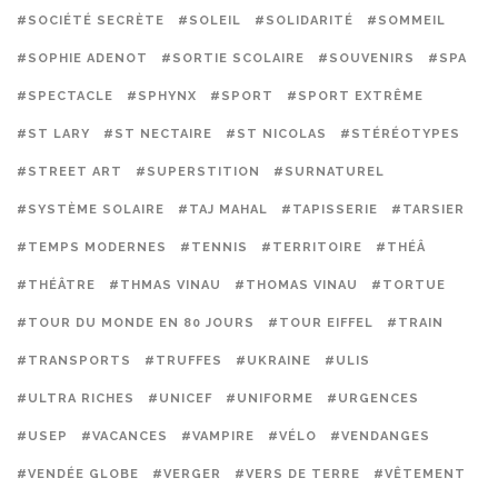
#SOCIÉTÉ SECRÈTE
#SOLEIL
#SOLIDARITÉ
#SOMMEIL
#SOPHIE ADENOT
#SORTIE SCOLAIRE
#SOUVENIRS
#SPA
#SPECTACLE
#SPHYNX
#SPORT
#SPORT EXTRÊME
#ST LARY
#ST NECTAIRE
#ST NICOLAS
#STÉRÉOTYPES
#STREET ART
#SUPERSTITION
#SURNATUREL
#SYSTÈME SOLAIRE
#TAJ MAHAL
#TAPISSERIE
#TARSIER
#TEMPS MODERNES
#TENNIS
#TERRITOIRE
#THÉÂ
#THÉÂTRE
#THMAS VINAU
#THOMAS VINAU
#TORTUE
#TOUR DU MONDE EN 80 JOURS
#TOUR EIFFEL
#TRAIN
#TRANSPORTS
#TRUFFES
#UKRAINE
#ULIS
#ULTRA RICHES
#UNICEF
#UNIFORME
#URGENCES
#USEP
#VACANCES
#VAMPIRE
#VÉLO
#VENDANGES
#VENDÉE GLOBE
#VERGER
#VERS DE TERRE
#VÊTEMENT