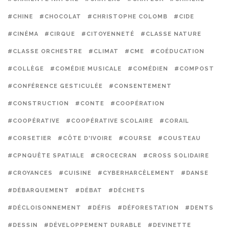
#CHINE
#CHOCOLAT
#CHRISTOPHE COLOMB
#CIDE
#CINÉMA
#CIRQUE
#CITOYENNETÉ
#CLASSE NATURE
#CLASSE ORCHESTRE
#CLIMAT
#CME
#COÉDUCATION
#COLLÈGE
#COMÉDIE MUSICALE
#COMÉDIEN
#COMPOST
#CONFÉRENCE GESTICULÉE
#CONSENTEMENT
#CONSTRUCTION
#CONTE
#COOPÉRATION
#COOPÉRATIVE
#COOPÉRATIVE SCOLAIRE
#CORAIL
#CORSETIER
#CÔTE D'IVOIRE
#COURSE
#COUSTEAU
#CPNQUÊTE SPATIALE
#CROCECRAN
#CROSS SOLIDAIRE
#CROYANCES
#CUISINE
#CYBERHARCÈLEMENT
#DANSE
#DÉBARQUEMENT
#DÉBAT
#DÉCHETS
#DÉCLOISONNEMENT
#DÉFIS
#DÉFORESTATION
#DENTS
#DESSIN
#DÉVELOPPEMENT DURABLE
#DEVINETTE