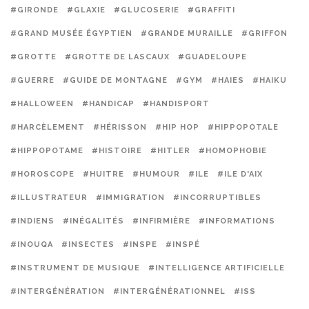
#GIRONDE
#GLAXIE
#GLUCOSERIE
#GRAFFITI
#GRAND MUSÉE ÉGYPTIEN
#GRANDE MURAILLE
#GRIFFON
#GROTTE
#GROTTE DE LASCAUX
#GUADELOUPE
#GUERRE
#GUIDE DE MONTAGNE
#GYM
#HAIES
#HAIKU
#HALLOWEEN
#HANDICAP
#HANDISPORT
#HARCÈLEMENT
#HÉRISSON
#HIP HOP
#HIPPOPOTALE
#HIPPOPOTAME
#HISTOIRE
#HITLER
#HOMOPHOBIE
#HOROSCOPE
#HUITRE
#HUMOUR
#ILE
#ILE D'AIX
#ILLUSTRATEUR
#IMMIGRATION
#INCORRUPTIBLES
#INDIENS
#INÉGALITÉS
#INFIRMIÈRE
#INFORMATIONS
#INOUQA
#INSECTES
#INSPE
#INSPÉ
#INSTRUMENT DE MUSIQUE
#INTELLIGENCE ARTIFICIELLE
#INTERGÉNÉRATION
#INTERGÉNÉRATIONNEL
#ISS