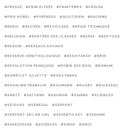
#PRESSE
#PRIM ELYSÉE
#PRINTEMPS
#PRISON
#PRIX NOBEL
#PYRÉNÉES
#QUOTIDIEN
#RACISME
#RADIO
#RECORD
#RECYCLAGE
#RÉGIE TECHNIQUE
#RELIGION
#RENTRÉE DES CLASSES
#REPAS
#REPTILES
#REQUIN
#RÉSEAUX SOCIAUX
#RÉSERVE ORNITHOLOGIQUE
#RÉSISTANCE
#RÊVE
#RÉVOLUTION FRANÇAISE
#ROBIN DES BOIS
#ROMAIN
#ROMÉO ET JULIETTE
#ROSA PARKS
#ROSALIND FRANKLIN
#ROUMANIE
#RUGBY
#RUISSEAU
#SANTÉ
#SATURNE
#SAUMON
#SAVANE
#SCIENCES
#SÉJOURS
#SÉNÉGAL
#SERPENT
#SERPENT ARC EN CIEL
#SEVENTH SKY
#SEXISME
#SHAKESPEAR
#SICENCES
#SINGE
#SNCF