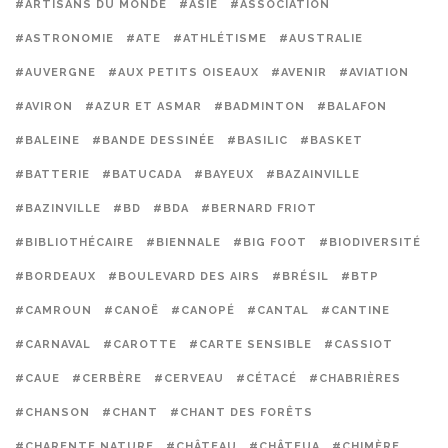
#ARTISANS DU MONDE
#ASIE
#ASSOCIATION
#ASTRONOMIE
#ATE
#ATHLÉTISME
#AUSTRALIE
#AUVERGNE
#AUX PETITS OISEAUX
#AVENIR
#AVIATION
#AVIRON
#AZUR ET ASMAR
#BADMINTON
#BALAFON
#BALEINE
#BANDE DESSINÉE
#BASILIC
#BASKET
#BATTERIE
#BATUCADA
#BAYEUX
#BAZAINVILLE
#BAZINVILLE
#BD
#BDA
#BERNARD FRIOT
#BIBLIOTHÉCAIRE
#BIENNALE
#BIG FOOT
#BIODIVERSITÉ
#BORDEAUX
#BOULEVARD DES AIRS
#BRÉSIL
#BTP
#CAMROUN
#CANOË
#CANOPÉ
#CANTAL
#CANTINE
#CARNAVAL
#CAROTTE
#CARTE SENSIBLE
#CASSIOT
#CAUE
#CERBÈRE
#CERVEAU
#CÉTACÉ
#CHABRIÈRES
#CHANSON
#CHANT
#CHANT DES FORÊTS
#CHARENTE NATURE
#CHÂTEAU
#CHÂTEUA
#CHIMÈRE