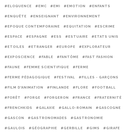
#ELOQUENCE
#EMC
#EMI
#EMOTION
#ENFANTS
#ENQUÊTE
#ENSEIGNANT
#ENVIRONNEMENT
#EPOQUE CONTEMPORAINE
#EQUITATION
#ESCRIME
#ESPACE
#ESPAGNE
#ESS
#ESTUAIRE
#ETATS UNIS
#ETOILES
#ETRANGER
#EUROPE
#EXPLORATEUR
#EXPOSCIENCE
#FABLE
#FANTÔME
#FAST FASHION
#FAUNE
#FEMME SCIENTIFIQUE
#FERME
#FERME PÉDAGOGIQUE
#FESTIVAL
#FILLES - GARÇONS
#FILM D'ANIMATION
#FINLANDE
#FLORE
#FOOTBALL
#FORÊT
#FORGE
#FORGERON
#FRANCE
#FRATERNITÉ
#FRENCHKIDS
#GALAXIE
#GALLO-ROMAIN
#GASCOGNE
#GASCON
#GASTRONOMADES
#GASTRONOMIE
#GAULOIS
#GÉOGRAPHIE
#GERBILLE
#GIMS
#GIRAFE