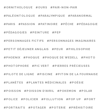
#ORNITHOLOGUE
#OURS
#PAIR-NON-PAIR
#PALÉONTOLOGUE
#PARALYMPIQUE
#PARANORMAL
#PARIS
#PASSION
#PATINOIRE
#PÊCHE
#PÉDAGOGIE
#PÉDAGOGIES
#PEINTURE
#PEP
#PERSONNAGES FICTIFS
#PERSONNAGES IMAGINAIRES
#PETIT DÉJEUNER ANGLAIS
#PEUR
#PHILOSOPHIE
#PHOENIX
#PHOQUE
#PHOQUE DE WEDELL
#PHOTO
#PHOTOPHORE
#PIC VERT
#PIERRES PRÉCIEUSES
#PILOTE DE LIGNE
#PISCINE
#PITON DE LA FOURNAISE
#PLANÈTES
#PLANTES MÉDICINALES
#POÉSIE
#POISSON
#POISSON D'AVRIL
#POKEMON
#POLAR
#POLICE
#POLICIER
#POLLUTION
#POP UP
#PORT
#PORTRAITS
#POTAGER
#POTERIE
#PRÉHISTOIRE