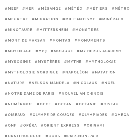
#MEEF
#MER
#MÉSANGE
#MÉTÉO
#MÉTIERS
#MÉTRO
#MEURTRE
#MIGRATION
#MILITANTISME
#MINÉRAUX
#MINOTAURE
#MITTERSHEIM
#MONSTRES
#MONT DE MARSAN
#MONTAG
#MONUMENTS
#MOYEN AGE
#MP3
#MUSIQUE
#MY HEROS ACADEMY
#MYSOGINIE
#MYSTÈRES
#MYTHE
#MYTHOLOGIE
#MYTHOLOGIE NORDIQUE
#NAPOLÉON
#NATATION
#NATURE
#NELSON MANDELA
#NICOLAUS
#NOËL
#NOTRE DAME DE PARIS
#NOUVEL AN CHINOIS
#NUMÉRIQUE
#OCCE
#OCÉAN
#OCÉANIE
#OISEAU
#OISEAUX
#OLYMPE DE GOUGES
#OLYMPIADES
#OMEGA
#ONF
#OPÉRA
#ORIENT EXPRESS
#ORIGAMI
#ORNITHOLOGUE
#OURS
#PAIR-NON-PAIR