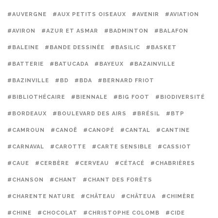
#AUVERGNE
#AUX PETITS OISEAUX
#AVENIR
#AVIATION
#AVIRON
#AZUR ET ASMAR
#BADMINTON
#BALAFON
#BALEINE
#BANDE DESSINÉE
#BASILIC
#BASKET
#BATTERIE
#BATUCADA
#BAYEUX
#BAZAINVILLE
#BAZINVILLE
#BD
#BDA
#BERNARD FRIOT
#BIBLIOTHÉCAIRE
#BIENNALE
#BIG FOOT
#BIODIVERSITÉ
#BORDEAUX
#BOULEVARD DES AIRS
#BRÉSIL
#BTP
#CAMROUN
#CANOË
#CANOPÉ
#CANTAL
#CANTINE
#CARNAVAL
#CAROTTE
#CARTE SENSIBLE
#CASSIOT
#CAUE
#CERBÈRE
#CERVEAU
#CÉTACÉ
#CHABRIÈRES
#CHANSON
#CHANT
#CHANT DES FORÊTS
#CHARENTE NATURE
#CHÂTEAU
#CHÂTEUA
#CHIMÈRE
#CHINE
#CHOCOLAT
#CHRISTOPHE COLOMB
#CIDE