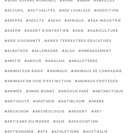
#2ÈME GUERRE MONDIALE
#6ÈME
#ABBA
#ABEILLES
#ACCUEIL
#ACTUALITÉS
#ADA LOVELACE
#ADDICTION
#ADEPPA
#ADULTE
#AESH
#AFRIQUE
#ÂGE INDUSTRIE
#AGEEM
#AGENT D'ENTRETIEN
#AGN
#AGRICULTURE
#AIDE SOIGNANTE
#AIRES TERRESTRES ÉDUCATIVES
#ALBATROS
#ALLEMAGNE
#ALSH
#AMÉNAGEMENT
#AMITIÉ
#AMOUR
#ANGLAIS
#ANGLETERRE
#ANIMATEUR RADIO
#ANIMAUX
#ANIMAUX DE COMPAGNIE
#ANIMAUX EN VOIE D'EXTINCTION
#ANIMAUX PROTÉGÉS
#ANIMÉS
#ANNE BONNY
#ANOUCH PARÉ
#ANTARCTIQUE
#ANTIQUITÉ
#APATHEID
#AQTIBLOOM
#ARBRE
#ARCACHON
#ARCHÉOLOGUE
#ARGENT
#ART
#ARTISANS DU MONDE
#ASIE
#ASSOCIATION
#ASTRONOMIE
#ATE
#ATHLÉTISME
#AUSTRALIE