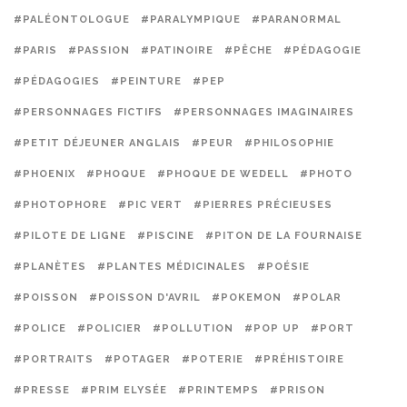
#PALÉONTOLOGUE
#PARALYMPIQUE
#PARANORMAL
#PARIS
#PASSION
#PATINOIRE
#PÊCHE
#PÉDAGOGIE
#PÉDAGOGIES
#PEINTURE
#PEP
#PERSONNAGES FICTIFS
#PERSONNAGES IMAGINAIRES
#PETIT DÉJEUNER ANGLAIS
#PEUR
#PHILOSOPHIE
#PHOENIX
#PHOQUE
#PHOQUE DE WEDELL
#PHOTO
#PHOTOPHORE
#PIC VERT
#PIERRES PRÉCIEUSES
#PILOTE DE LIGNE
#PISCINE
#PITON DE LA FOURNAISE
#PLANÈTES
#PLANTES MÉDICINALES
#POÉSIE
#POISSON
#POISSON D'AVRIL
#POKEMON
#POLAR
#POLICE
#POLICIER
#POLLUTION
#POP UP
#PORT
#PORTRAITS
#POTAGER
#POTERIE
#PRÉHISTOIRE
#PRESSE
#PRIM ELYSÉE
#PRINTEMPS
#PRISON