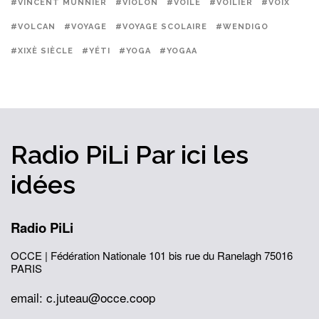
#VINCENT MUNNIER
#VIOLON
#VOILE
#VOILIER
#VOIX
#VOLCAN
#VOYAGE
#VOYAGE SCOLAIRE
#WENDIGO
#XIXÈ SIÈCLE
#YÉTI
#YOGA
#YOGAA
Radio PiLi
Par ici
les
idées
Radio PiLi
OCCE | Fédération Nationale
101 bis rue du Ranelagh
75016
PARIS
email: c.juteau@occe.coop