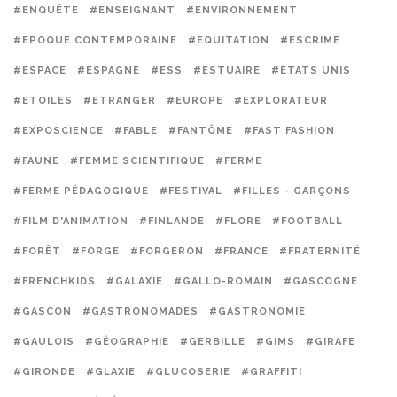
#ENQUÊTE
#ENSEIGNANT
#ENVIRONNEMENT
#EPOQUE CONTEMPORAINE
#EQUITATION
#ESCRIME
#ESPACE
#ESPAGNE
#ESS
#ESTUAIRE
#ETATS UNIS
#ETOILES
#ETRANGER
#EUROPE
#EXPLORATEUR
#EXPOSCIENCE
#FABLE
#FANTÔME
#FAST FASHION
#FAUNE
#FEMME SCIENTIFIQUE
#FERME
#FERME PÉDAGOGIQUE
#FESTIVAL
#FILLES - GARÇONS
#FILM D'ANIMATION
#FINLANDE
#FLORE
#FOOTBALL
#FORÊT
#FORGE
#FORGERON
#FRANCE
#FRATERNITÉ
#FRENCHKIDS
#GALAXIE
#GALLO-ROMAIN
#GASCOGNE
#GASCON
#GASTRONOMADES
#GASTRONOMIE
#GAULOIS
#GÉOGRAPHIE
#GERBILLE
#GIMS
#GIRAFE
#GIRONDE
#GLAXIE
#GLUCOSERIE
#GRAFFITI