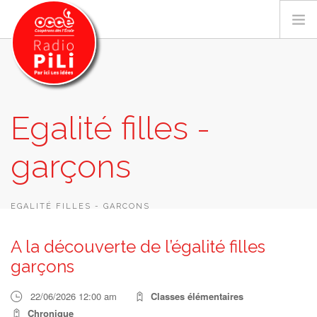
PRÉSENTATION
Egalité filles -
GRILLE DES PROGRAMMES
garçons
EMISSIONS / PODCASTS
SUR LE TERRITOIRE
RESSOURCES
EGALITÉ FILLES - GARÇONS
LES ACTU.
A la découverte de l’égalité filles
RECHERCHER
garçons
CONTACT
22/06/2026 12:00 am
Classes élémentaires
Chronique