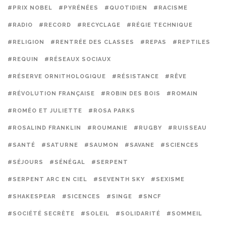
#PRIX NOBEL
#PYRÉNÉES
#QUOTIDIEN
#RACISME
#RADIO
#RECORD
#RECYCLAGE
#RÉGIE TECHNIQUE
#RELIGION
#RENTRÉE DES CLASSES
#REPAS
#REPTILES
#REQUIN
#RÉSEAUX SOCIAUX
#RÉSERVE ORNITHOLOGIQUE
#RÉSISTANCE
#RÊVE
#RÉVOLUTION FRANÇAISE
#ROBIN DES BOIS
#ROMAIN
#ROMÉO ET JULIETTE
#ROSA PARKS
#ROSALIND FRANKLIN
#ROUMANIE
#RUGBY
#RUISSEAU
#SANTÉ
#SATURNE
#SAUMON
#SAVANE
#SCIENCES
#SÉJOURS
#SÉNÉGAL
#SERPENT
#SERPENT ARC EN CIEL
#SEVENTH SKY
#SEXISME
#SHAKESPEAR
#SICENCES
#SINGE
#SNCF
#SOCIÉTÉ SECRÈTE
#SOLEIL
#SOLIDARITÉ
#SOMMEIL