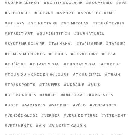
#SOPHIE ADENOT
#SORTIE SCOLAIRE
#SOUVENIRS
#SPA
#SPECTACLE
#SPHYNX
#SPORT
#SPORT EXTRÊME
#ST LARY
#ST NECTAIRE
#ST NICOLAS
#STÉRÉOTYPES
#STREET ART
#SUPERSTITION
#SURNATUREL
#SYSTÈME SOLAIRE
#TAJ MAHAL
#TAPISSERIE
#TARSIER
#TEMPS MODERNES
#TENNIS
#TERRITOIRE
#THÉÂ
#THÉÂTRE
#THMAS VINAU
#THOMAS VINAU
#TORTUE
#TOUR DU MONDE EN 80 JOURS
#TOUR EIFFEL
#TRAIN
#TRANSPORTS
#TRUFFES
#UKRAINE
#ULIS
#ULTRA RICHES
#UNICEF
#UNIFORME
#URGENCES
#USEP
#VACANCES
#VAMPIRE
#VÉLO
#VENDANGES
#VENDÉE GLOBE
#VERGER
#VERS DE TERRE
#VÊTEMENT
#VÊTEMENTS
#VIN
#VINCENT GAUDIN