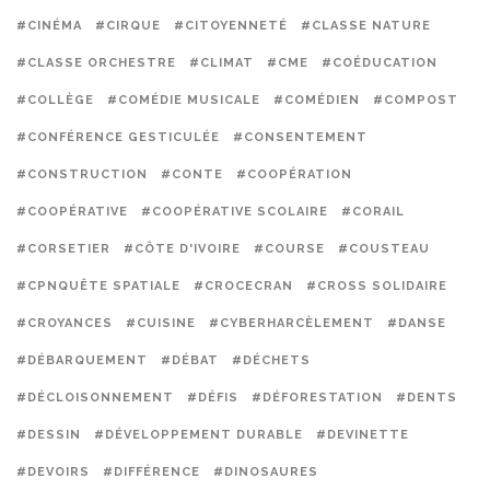
#CINÉMA
#CIRQUE
#CITOYENNETÉ
#CLASSE NATURE
#CLASSE ORCHESTRE
#CLIMAT
#CME
#COÉDUCATION
#COLLÈGE
#COMÉDIE MUSICALE
#COMÉDIEN
#COMPOST
#CONFÉRENCE GESTICULÉE
#CONSENTEMENT
#CONSTRUCTION
#CONTE
#COOPÉRATION
#COOPÉRATIVE
#COOPÉRATIVE SCOLAIRE
#CORAIL
#CORSETIER
#CÔTE D'IVOIRE
#COURSE
#COUSTEAU
#CPNQUÊTE SPATIALE
#CROCECRAN
#CROSS SOLIDAIRE
#CROYANCES
#CUISINE
#CYBERHARCÈLEMENT
#DANSE
#DÉBARQUEMENT
#DÉBAT
#DÉCHETS
#DÉCLOISONNEMENT
#DÉFIS
#DÉFORESTATION
#DENTS
#DESSIN
#DÉVELOPPEMENT DURABLE
#DEVINETTE
#DEVOIRS
#DIFFÉRENCE
#DINOSAURES