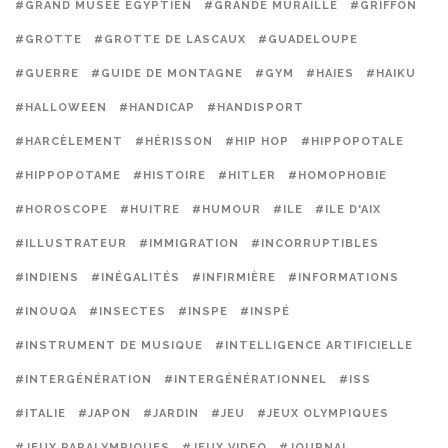
#GRAND MUSÉE ÉGYPTIEN
#GRANDE MURAILLE
#GRIFFON
#GROTTE
#GROTTE DE LASCAUX
#GUADELOUPE
#GUERRE
#GUIDE DE MONTAGNE
#GYM
#HAIES
#HAIKU
#HALLOWEEN
#HANDICAP
#HANDISPORT
#HARCÈLEMENT
#HÉRISSON
#HIP HOP
#HIPPOPOTALE
#HIPPOPOTAME
#HISTOIRE
#HITLER
#HOMOPHOBIE
#HOROSCOPE
#HUITRE
#HUMOUR
#ILE
#ILE D'AIX
#ILLUSTRATEUR
#IMMIGRATION
#INCORRUPTIBLES
#INDIENS
#INÉGALITÉS
#INFIRMIÈRE
#INFORMATIONS
#INOUQA
#INSECTES
#INSPE
#INSPÉ
#INSTRUMENT DE MUSIQUE
#INTELLIGENCE ARTIFICIELLE
#INTERGÉNÉRATION
#INTERGÉNÉRATIONNEL
#ISS
#ITALIE
#JAPON
#JARDIN
#JEU
#JEUX OLYMPIQUES
#JEUX PARALYMPIQUES
#JEUX VIDEO
#JOURNAL