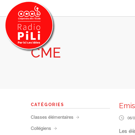
CME
PRÉSENTATION
GRILLE DES PROGRAMMES
EMISSIONS / PODCASTS
SUR LE TERRITOIRE
RESSOURCES
LES ACTU.
Emis
CATÉGORIES
RECHERCHER
Classes élémentaires
06/
CONTACT
Collégiens
Les élè