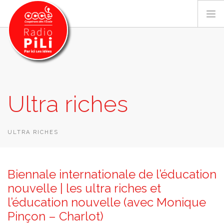
PRÉSENTATION
Ultra riches
GRILLE DES PROGRAMMES
EMISSIONS / PODCASTS
SUR LE TERRITOIRE
ULTRA RICHES
RESSOURCES
LES ACTU.
Biennale internationale de l’éducation
RECHERCHER
nouvelle | les ultra riches et
l’éducation nouvelle (avec Monique
CONTACT
Pinçon – Charlot)