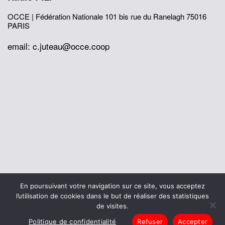
OCCE | Fédération Nationale
101 bis rue du Ranelagh
75016
PARIS
email: c.juteau@occe.coop
© 2026 Office Central de la Coopération à l'École
En poursuivant votre navigation sur ce site, vous acceptez
Mentions légales
Politique de confidentialité
l’utilisation de cookies dans le but de réaliser des statistiques
L’histoire de I’OCCE
de visites.
Politique de confidentialité
Refuser
Accepter