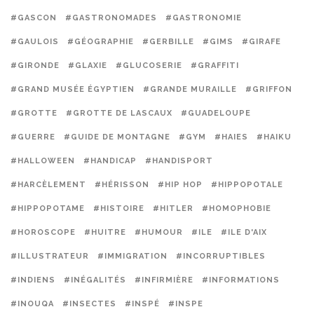
#GASCON
#GASTRONOMADES
#GASTRONOMIE
#GAULOIS
#GÉOGRAPHIE
#GERBILLE
#GIMS
#GIRAFE
#GIRONDE
#GLAXIE
#GLUCOSERIE
#GRAFFITI
#GRAND MUSÉE ÉGYPTIEN
#GRANDE MURAILLE
#GRIFFON
#GROTTE
#GROTTE DE LASCAUX
#GUADELOUPE
#GUERRE
#GUIDE DE MONTAGNE
#GYM
#HAIES
#HAIKU
#HALLOWEEN
#HANDICAP
#HANDISPORT
#HARCÈLEMENT
#HÉRISSON
#HIP HOP
#HIPPOPOTALE
#HIPPOPOTAME
#HISTOIRE
#HITLER
#HOMOPHOBIE
#HOROSCOPE
#HUITRE
#HUMOUR
#ILE
#ILE D'AIX
#ILLUSTRATEUR
#IMMIGRATION
#INCORRUPTIBLES
#INDIENS
#INÉGALITÉS
#INFIRMIÈRE
#INFORMATIONS
#INOUQA
#INSECTES
#INSPÉ
#INSPE