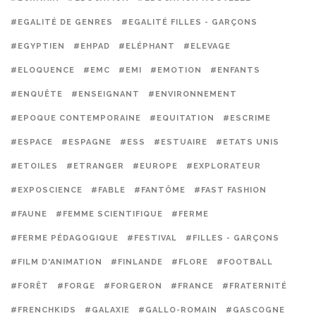
#EGALITÉ DE GENRES
#EGALITÉ FILLES - GARÇONS
#EGYPTIEN
#EHPAD
#ELÉPHANT
#ELEVAGE
#ELOQUENCE
#EMC
#EMI
#EMOTION
#ENFANTS
#ENQUÊTE
#ENSEIGNANT
#ENVIRONNEMENT
#EPOQUE CONTEMPORAINE
#EQUITATION
#ESCRIME
#ESPACE
#ESPAGNE
#ESS
#ESTUAIRE
#ETATS UNIS
#ETOILES
#ETRANGER
#EUROPE
#EXPLORATEUR
#EXPOSCIENCE
#FABLE
#FANTÔME
#FAST FASHION
#FAUNE
#FEMME SCIENTIFIQUE
#FERME
#FERME PÉDAGOGIQUE
#FESTIVAL
#FILLES - GARÇONS
#FILM D'ANIMATION
#FINLANDE
#FLORE
#FOOTBALL
#FORÊT
#FORGE
#FORGERON
#FRANCE
#FRATERNITÉ
#FRENCHKIDS
#GALAXIE
#GALLO-ROMAIN
#GASCOGNE