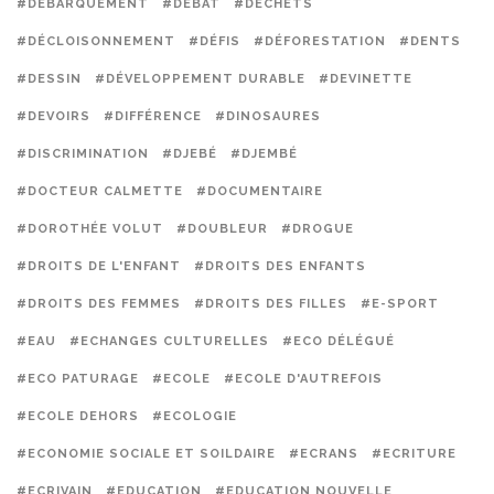
#DÉBARQUEMENT
#DÉBAT
#DÉCHETS
#DÉCLOISONNEMENT
#DÉFIS
#DÉFORESTATION
#DENTS
#DESSIN
#DÉVELOPPEMENT DURABLE
#DEVINETTE
#DEVOIRS
#DIFFÉRENCE
#DINOSAURES
#DISCRIMINATION
#DJEBÉ
#DJEMBÉ
#DOCTEUR CALMETTE
#DOCUMENTAIRE
#DOROTHÉE VOLUT
#DOUBLEUR
#DROGUE
#DROITS DE L'ENFANT
#DROITS DES ENFANTS
#DROITS DES FEMMES
#DROITS DES FILLES
#E-SPORT
#EAU
#ECHANGES CULTURELLES
#ECO DÉLÉGUÉ
#ECO PATURAGE
#ECOLE
#ECOLE D'AUTREFOIS
#ECOLE DEHORS
#ECOLOGIE
#ECONOMIE SOCIALE ET SOILDAIRE
#ECRANS
#ECRITURE
#ECRIVAIN
#EDUCATION
#EDUCATION NOUVELLE