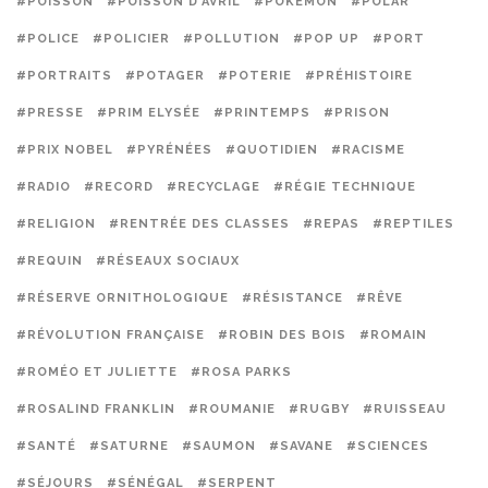
#POISSON
#POISSON D'AVRIL
#POKEMON
#POLAR
#POLICE
#POLICIER
#POLLUTION
#POP UP
#PORT
#PORTRAITS
#POTAGER
#POTERIE
#PRÉHISTOIRE
#PRESSE
#PRIM ELYSÉE
#PRINTEMPS
#PRISON
#PRIX NOBEL
#PYRÉNÉES
#QUOTIDIEN
#RACISME
#RADIO
#RECORD
#RECYCLAGE
#RÉGIE TECHNIQUE
#RELIGION
#RENTRÉE DES CLASSES
#REPAS
#REPTILES
#REQUIN
#RÉSEAUX SOCIAUX
#RÉSERVE ORNITHOLOGIQUE
#RÉSISTANCE
#RÊVE
#RÉVOLUTION FRANÇAISE
#ROBIN DES BOIS
#ROMAIN
#ROMÉO ET JULIETTE
#ROSA PARKS
#ROSALIND FRANKLIN
#ROUMANIE
#RUGBY
#RUISSEAU
#SANTÉ
#SATURNE
#SAUMON
#SAVANE
#SCIENCES
#SÉJOURS
#SÉNÉGAL
#SERPENT