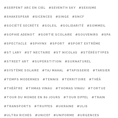
#SERPENT ARC EN CIEL
#SEVENTH SKY
#SEXISME
#SHAKESPEAR
#SICENCES
#SINGE
#SNCF
#SOCIÉTÉ SECRÈTE
#SOLEIL
#SOLIDARITÉ
#SOMMEIL
#SOPHIE ADENOT
#SORTIE SCOLAIRE
#SOUVENIRS
#SPA
#SPECTACLE
#SPHYNX
#SPORT
#SPORT EXTRÊME
#ST LARY
#ST NECTAIRE
#ST NICOLAS
#STÉRÉOTYPES
#STREET ART
#SUPERSTITION
#SURNATUREL
#SYSTÈME SOLAIRE
#TAJ MAHAL
#TAPISSERIE
#TARSIER
#TEMPS MODERNES
#TENNIS
#TERRITOIRE
#THÉÂ
#THÉÂTRE
#THMAS VINAU
#THOMAS VINAU
#TORTUE
#TOUR DU MONDE EN 80 JOURS
#TOUR EIFFEL
#TRAIN
#TRANSPORTS
#TRUFFES
#UKRAINE
#ULIS
#ULTRA RICHES
#UNICEF
#UNIFORME
#URGENCES