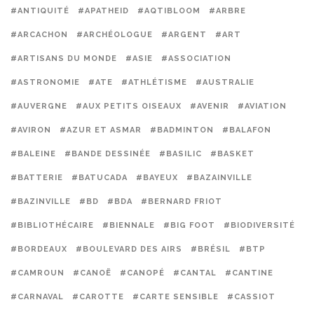
#ANTIQUITÉ
#APATHEID
#AQTIBLOOM
#ARBRE
#ARCACHON
#ARCHÉOLOGUE
#ARGENT
#ART
#ARTISANS DU MONDE
#ASIE
#ASSOCIATION
#ASTRONOMIE
#ATE
#ATHLÉTISME
#AUSTRALIE
#AUVERGNE
#AUX PETITS OISEAUX
#AVENIR
#AVIATION
#AVIRON
#AZUR ET ASMAR
#BADMINTON
#BALAFON
#BALEINE
#BANDE DESSINÉE
#BASILIC
#BASKET
#BATTERIE
#BATUCADA
#BAYEUX
#BAZAINVILLE
#BAZINVILLE
#BD
#BDA
#BERNARD FRIOT
#BIBLIOTHÉCAIRE
#BIENNALE
#BIG FOOT
#BIODIVERSITÉ
#BORDEAUX
#BOULEVARD DES AIRS
#BRÉSIL
#BTP
#CAMROUN
#CANOË
#CANOPÉ
#CANTAL
#CANTINE
#CARNAVAL
#CAROTTE
#CARTE SENSIBLE
#CASSIOT