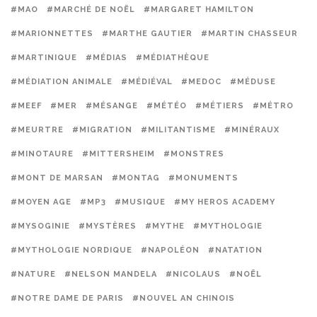
#MAO
#MARCHÉ DE NOËL
#MARGARET HAMILTON
#MARIONNETTES
#MARTHE GAUTIER
#MARTIN CHASSEUR
#MARTINIQUE
#MÉDIAS
#MÉDIATHÈQUE
#MÉDIATION ANIMALE
#MÉDIÉVAL
#MEDOC
#MÉDUSE
#MEEF
#MER
#MÉSANGE
#MÉTÉO
#MÉTIERS
#MÉTRO
#MEURTRE
#MIGRATION
#MILITANTISME
#MINÉRAUX
#MINOTAURE
#MITTERSHEIM
#MONSTRES
#MONT DE MARSAN
#MONTAG
#MONUMENTS
#MOYEN AGE
#MP3
#MUSIQUE
#MY HEROS ACADEMY
#MYSOGINIE
#MYSTÈRES
#MYTHE
#MYTHOLOGIE
#MYTHOLOGIE NORDIQUE
#NAPOLÉON
#NATATION
#NATURE
#NELSON MANDELA
#NICOLAUS
#NOËL
#NOTRE DAME DE PARIS
#NOUVEL AN CHINOIS