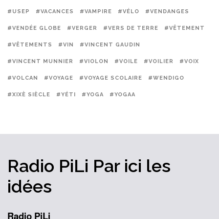
#USEP
#VACANCES
#VAMPIRE
#VÉLO
#VENDANGES
#VENDÉE GLOBE
#VERGER
#VERS DE TERRE
#VÊTEMENT
#VÊTEMENTS
#VIN
#VINCENT GAUDIN
#VINCENT MUNNIER
#VIOLON
#VOILE
#VOILIER
#VOIX
#VOLCAN
#VOYAGE
#VOYAGE SCOLAIRE
#WENDIGO
#XIXÈ SIÈCLE
#YÉTI
#YOGA
#YOGAA
Radio PiLi
Par ici
les
idées
Radio PiLi