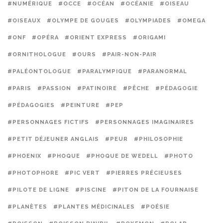
#NUMÉRIQUE
#OCCE
#OCÉAN
#OCÉANIE
#OISEAU
#OISEAUX
#OLYMPE DE GOUGES
#OLYMPIADES
#OMEGA
#ONF
#OPÉRA
#ORIENT EXPRESS
#ORIGAMI
#ORNITHOLOGUE
#OURS
#PAIR-NON-PAIR
#PALÉONTOLOGUE
#PARALYMPIQUE
#PARANORMAL
#PARIS
#PASSION
#PATINOIRE
#PÊCHE
#PÉDAGOGIE
#PÉDAGOGIES
#PEINTURE
#PEP
#PERSONNAGES FICTIFS
#PERSONNAGES IMAGINAIRES
#PETIT DÉJEUNER ANGLAIS
#PEUR
#PHILOSOPHIE
#PHOENIX
#PHOQUE
#PHOQUE DE WEDELL
#PHOTO
#PHOTOPHORE
#PIC VERT
#PIERRES PRÉCIEUSES
#PILOTE DE LIGNE
#PISCINE
#PITON DE LA FOURNAISE
#PLANÈTES
#PLANTES MÉDICINALES
#POÉSIE