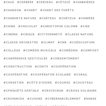
#CAUE
#CERBÈRE
#CERVEAU
#CÉTACÉ
#CHABRIÈRES
#CHANSON
#CHANT
#CHANT DES FORÊTS
#CHARENTE NATURE
#CHÂTEAU
#CHÂTEUA
#CHIMÈRE
#CHINE
#CHOCOLAT
#CHRISTOPHE COLOMB
#CIDE
#CINÉMA
#CIRQUE
#CITOYENNETÉ
#CLASSE NATURE
#CLASSE ORCHESTRE
#CLIMAT
#CME
#COÉDUCATION
#COLLÈGE
#COMÉDIE MUSICALE
#COMÉDIEN
#COMPOST
#CONFÉRENCE GESTICULÉE
#CONSENTEMENT
#CONSTRUCTION
#CONTE
#COOPÉRATION
#COOPÉRATIVE
#COOPÉRATIVE SCOLAIRE
#CORAIL
#CORSETIER
#CÔTE D'IVOIRE
#COURSE
#COUSTEAU
#CPNQUÊTE SPATIALE
#CROCECRAN
#CROSS SOLIDAIRE
#CROYANCES
#CUISINE
#CYBERHARCÈLEMENT
#DANSE