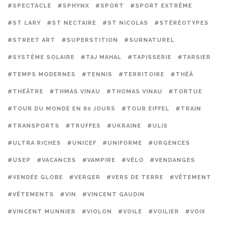
#SPECTACLE
#SPHYNX
#SPORT
#SPORT EXTRÊME
#ST LARY
#ST NECTAIRE
#ST NICOLAS
#STÉRÉOTYPES
#STREET ART
#SUPERSTITION
#SURNATUREL
#SYSTÈME SOLAIRE
#TAJ MAHAL
#TAPISSERIE
#TARSIER
#TEMPS MODERNES
#TENNIS
#TERRITOIRE
#THÉÂ
#THÉÂTRE
#THMAS VINAU
#THOMAS VINAU
#TORTUE
#TOUR DU MONDE EN 80 JOURS
#TOUR EIFFEL
#TRAIN
#TRANSPORTS
#TRUFFES
#UKRAINE
#ULIS
#ULTRA RICHES
#UNICEF
#UNIFORME
#URGENCES
#USEP
#VACANCES
#VAMPIRE
#VÉLO
#VENDANGES
#VENDÉE GLOBE
#VERGER
#VERS DE TERRE
#VÊTEMENT
#VÊTEMENTS
#VIN
#VINCENT GAUDIN
#VINCENT MUNNIER
#VIOLON
#VOILE
#VOILIER
#VOIX