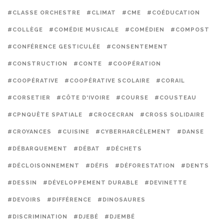
#CLASSE ORCHESTRE
#CLIMAT
#CME
#COÉDUCATION
#COLLÈGE
#COMÉDIE MUSICALE
#COMÉDIEN
#COMPOST
#CONFÉRENCE GESTICULÉE
#CONSENTEMENT
#CONSTRUCTION
#CONTE
#COOPÉRATION
#COOPÉRATIVE
#COOPÉRATIVE SCOLAIRE
#CORAIL
#CORSETIER
#CÔTE D'IVOIRE
#COURSE
#COUSTEAU
#CPNQUÊTE SPATIALE
#CROCECRAN
#CROSS SOLIDAIRE
#CROYANCES
#CUISINE
#CYBERHARCÈLEMENT
#DANSE
#DÉBARQUEMENT
#DÉBAT
#DÉCHETS
#DÉCLOISONNEMENT
#DÉFIS
#DÉFORESTATION
#DENTS
#DESSIN
#DÉVELOPPEMENT DURABLE
#DEVINETTE
#DEVOIRS
#DIFFÉRENCE
#DINOSAURES
#DISCRIMINATION
#DJEBÉ
#DJEMBÉ