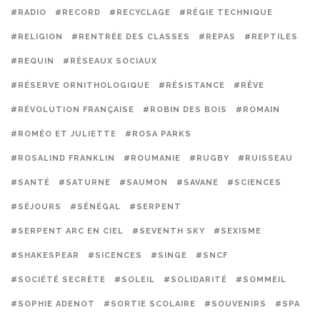
#RADIO
#RECORD
#RECYCLAGE
#RÉGIE TECHNIQUE
#RELIGION
#RENTRÉE DES CLASSES
#REPAS
#REPTILES
#REQUIN
#RÉSEAUX SOCIAUX
#RÉSERVE ORNITHOLOGIQUE
#RÉSISTANCE
#RÊVE
#RÉVOLUTION FRANÇAISE
#ROBIN DES BOIS
#ROMAIN
#ROMÉO ET JULIETTE
#ROSA PARKS
#ROSALIND FRANKLIN
#ROUMANIE
#RUGBY
#RUISSEAU
#SANTÉ
#SATURNE
#SAUMON
#SAVANE
#SCIENCES
#SÉJOURS
#SÉNÉGAL
#SERPENT
#SERPENT ARC EN CIEL
#SEVENTH SKY
#SEXISME
#SHAKESPEAR
#SICENCES
#SINGE
#SNCF
#SOCIÉTÉ SECRÈTE
#SOLEIL
#SOLIDARITÉ
#SOMMEIL
#SOPHIE ADENOT
#SORTIE SCOLAIRE
#SOUVENIRS
#SPA