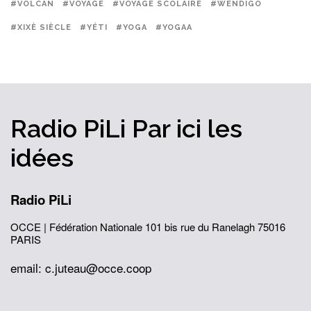
#VOLCAN
#VOYAGE
#VOYAGE SCOLAIRE
#WENDIGO
#XIXÈ SIÈCLE
#YÉTI
#YOGA
#YOGAA
Radio PiLi
Par ici
les
idées
Radio PiLi
OCCE | Fédération Nationale
101 bis rue du Ranelagh
75016
PARIS
email: c.juteau@occe.coop