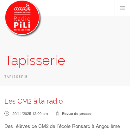
PRÉSENTATION
Tapisserie
GRILLE DES PROGRAMMES
EMISSIONS / PODCASTS
SUR LE TERRITOIRE
TAPISSERIE
RESSOURCES
LES ACTU.
Les CM2 à la radio
RECHERCHER
20/11/2025 12:00 am
Revue de presse
CONTACT
Des élèves de CM2 de l’école Ronsard à Angoulême