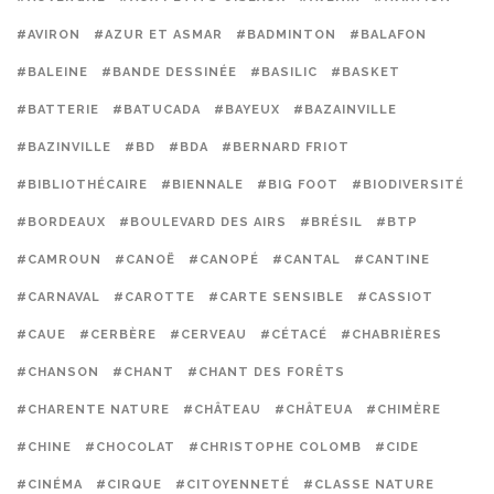
#AVIRON
#AZUR ET ASMAR
#BADMINTON
#BALAFON
#BALEINE
#BANDE DESSINÉE
#BASILIC
#BASKET
#BATTERIE
#BATUCADA
#BAYEUX
#BAZAINVILLE
#BAZINVILLE
#BD
#BDA
#BERNARD FRIOT
#BIBLIOTHÉCAIRE
#BIENNALE
#BIG FOOT
#BIODIVERSITÉ
#BORDEAUX
#BOULEVARD DES AIRS
#BRÉSIL
#BTP
#CAMROUN
#CANOË
#CANOPÉ
#CANTAL
#CANTINE
#CARNAVAL
#CAROTTE
#CARTE SENSIBLE
#CASSIOT
#CAUE
#CERBÈRE
#CERVEAU
#CÉTACÉ
#CHABRIÈRES
#CHANSON
#CHANT
#CHANT DES FORÊTS
#CHARENTE NATURE
#CHÂTEAU
#CHÂTEUA
#CHIMÈRE
#CHINE
#CHOCOLAT
#CHRISTOPHE COLOMB
#CIDE
#CINÉMA
#CIRQUE
#CITOYENNETÉ
#CLASSE NATURE