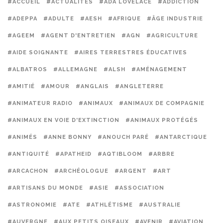
#ACCUEIL
#ACTUALITÉS
#ADA LOVELACE
#ADDICTION
#ADEPPA
#ADULTE
#AESH
#AFRIQUE
#ÂGE INDUSTRIE
#AGEEM
#AGENT D'ENTRETIEN
#AGN
#AGRICULTURE
#AIDE SOIGNANTE
#AIRES TERRESTRES ÉDUCATIVES
#ALBATROS
#ALLEMAGNE
#ALSH
#AMÉNAGEMENT
#AMITIÉ
#AMOUR
#ANGLAIS
#ANGLETERRE
#ANIMATEUR RADIO
#ANIMAUX
#ANIMAUX DE COMPAGNIE
#ANIMAUX EN VOIE D'EXTINCTION
#ANIMAUX PROTÉGÉS
#ANIMÉS
#ANNE BONNY
#ANOUCH PARÉ
#ANTARCTIQUE
#ANTIQUITÉ
#APATHEID
#AQTIBLOOM
#ARBRE
#ARCACHON
#ARCHÉOLOGUE
#ARGENT
#ART
#ARTISANS DU MONDE
#ASIE
#ASSOCIATION
#ASTRONOMIE
#ATE
#ATHLÉTISME
#AUSTRALIE
#AUVERGNE
#AUX PETITS OISEAUX
#AVENIR
#AVIATION