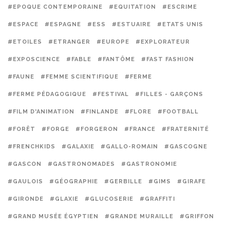
#EPOQUE CONTEMPORAINE
#EQUITATION
#ESCRIME
#ESPACE
#ESPAGNE
#ESS
#ESTUAIRE
#ETATS UNIS
#ETOILES
#ETRANGER
#EUROPE
#EXPLORATEUR
#EXPOSCIENCE
#FABLE
#FANTÔME
#FAST FASHION
#FAUNE
#FEMME SCIENTIFIQUE
#FERME
#FERME PÉDAGOGIQUE
#FESTIVAL
#FILLES - GARÇONS
#FILM D'ANIMATION
#FINLANDE
#FLORE
#FOOTBALL
#FORÊT
#FORGE
#FORGERON
#FRANCE
#FRATERNITÉ
#FRENCHKIDS
#GALAXIE
#GALLO-ROMAIN
#GASCOGNE
#GASCON
#GASTRONOMADES
#GASTRONOMIE
#GAULOIS
#GÉOGRAPHIE
#GERBILLE
#GIMS
#GIRAFE
#GIRONDE
#GLAXIE
#GLUCOSERIE
#GRAFFITI
#GRAND MUSÉE ÉGYPTIEN
#GRANDE MURAILLE
#GRIFFON