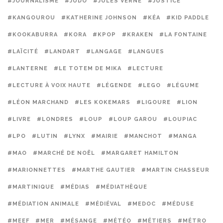
#JOURNALISME
#JUDO
#JULES VERNE
#JUSTICE
#KANGOUROU
#KATHERINE JOHNSON
#KÉA
#KID PADDLE
#KOOKABURRA
#KORA
#KPOP
#KRAKEN
#LA FONTAINE
#LAÏCITÉ
#LANDART
#LANGAGE
#LANGUES
#LANTERNE
#LE TOTEM DE MIKA
#LECTURE
#LECTURE À VOIX HAUTE
#LÉGENDE
#LEGO
#LÉGUME
#LÉON MARCHAND
#LES KOKEMARS
#LIGOURE
#LION
#LIVRE
#LONDRES
#LOUP
#LOUP GAROU
#LOUPIAC
#LPO
#LUTIN
#LYNX
#MAIRIE
#MANCHOT
#MANGA
#MAO
#MARCHÉ DE NOËL
#MARGARET HAMILTON
#MARIONNETTES
#MARTHE GAUTIER
#MARTIN CHASSEUR
#MARTINIQUE
#MÉDIAS
#MÉDIATHÈQUE
#MÉDIATION ANIMALE
#MÉDIÉVAL
#MEDOC
#MÉDUSE
#MEEF
#MER
#MÉSANGE
#MÉTÉO
#MÉTIERS
#MÉTRO