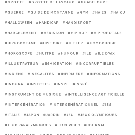
#GROTTE
#GROTTE DE LASCAUX
#GUADELOUPE
#GUERRE
#GUIDE DE MONTAGNE
#GYM
#HAIES
#HAIKU
#HALLOWEEN
#HANDICAP
#HANDISPORT
#HARCÈLEMENT
#HÉRISSON
#HIP HOP
#HIPPOPOTALE
#HIPPOPOTAME
#HISTOIRE
#HITLER
#HOMOPHOBIE
#HOROSCOPE
#HUITRE
#HUMOUR
#ILE
#ILE D'AIX
#ILLUSTRATEUR
#IMMIGRATION
#INCORRUPTIBLES
#INDIENS
#INÉGALITÉS
#INFIRMIÈRE
#INFORMATIONS
#INOUQA
#INSECTES
#INSPE
#INSPÉ
#INSTRUMENT DE MUSIQUE
#INTELLIGENCE ARTIFICIELLE
#INTERGÉNÉRATION
#INTERGÉNÉRATIONNEL
#ISS
#ITALIE
#JAPON
#JARDIN
#JEU
#JEUX OLYMPIQUES
#JEUX PARALYMPIQUES
#JEUX VIDEO
#JOURNAL