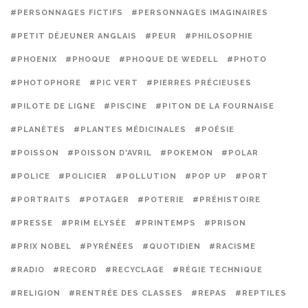
#PERSONNAGES FICTIFS
#PERSONNAGES IMAGINAIRES
#PETIT DÉJEUNER ANGLAIS
#PEUR
#PHILOSOPHIE
#PHOENIX
#PHOQUE
#PHOQUE DE WEDELL
#PHOTO
#PHOTOPHORE
#PIC VERT
#PIERRES PRÉCIEUSES
#PILOTE DE LIGNE
#PISCINE
#PITON DE LA FOURNAISE
#PLANÈTES
#PLANTES MÉDICINALES
#POÉSIE
#POISSON
#POISSON D'AVRIL
#POKEMON
#POLAR
#POLICE
#POLICIER
#POLLUTION
#POP UP
#PORT
#PORTRAITS
#POTAGER
#POTERIE
#PRÉHISTOIRE
#PRESSE
#PRIM ELYSÉE
#PRINTEMPS
#PRISON
#PRIX NOBEL
#PYRÉNÉES
#QUOTIDIEN
#RACISME
#RADIO
#RECORD
#RECYCLAGE
#RÉGIE TECHNIQUE
#RELIGION
#RENTRÉE DES CLASSES
#REPAS
#REPTILES