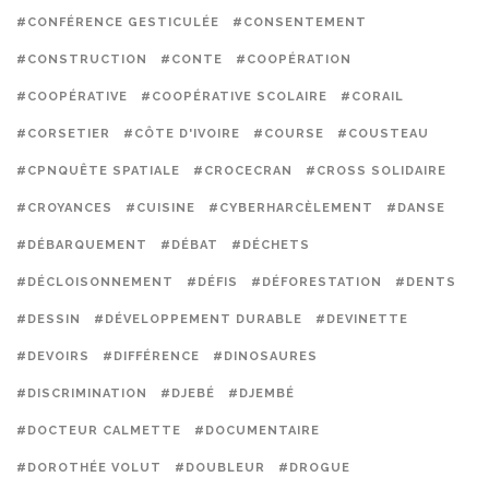
#CONFÉRENCE GESTICULÉE
#CONSENTEMENT
#CONSTRUCTION
#CONTE
#COOPÉRATION
#COOPÉRATIVE
#COOPÉRATIVE SCOLAIRE
#CORAIL
#CORSETIER
#CÔTE D'IVOIRE
#COURSE
#COUSTEAU
#CPNQUÊTE SPATIALE
#CROCECRAN
#CROSS SOLIDAIRE
#CROYANCES
#CUISINE
#CYBERHARCÈLEMENT
#DANSE
#DÉBARQUEMENT
#DÉBAT
#DÉCHETS
#DÉCLOISONNEMENT
#DÉFIS
#DÉFORESTATION
#DENTS
#DESSIN
#DÉVELOPPEMENT DURABLE
#DEVINETTE
#DEVOIRS
#DIFFÉRENCE
#DINOSAURES
#DISCRIMINATION
#DJEBÉ
#DJEMBÉ
#DOCTEUR CALMETTE
#DOCUMENTAIRE
#DOROTHÉE VOLUT
#DOUBLEUR
#DROGUE