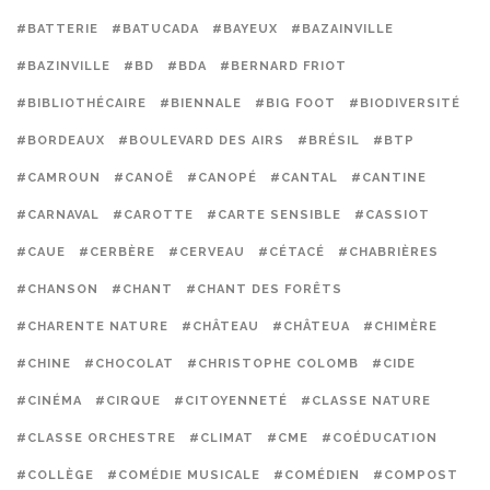
#BATTERIE
#BATUCADA
#BAYEUX
#BAZAINVILLE
#BAZINVILLE
#BD
#BDA
#BERNARD FRIOT
#BIBLIOTHÉCAIRE
#BIENNALE
#BIG FOOT
#BIODIVERSITÉ
#BORDEAUX
#BOULEVARD DES AIRS
#BRÉSIL
#BTP
#CAMROUN
#CANOË
#CANOPÉ
#CANTAL
#CANTINE
#CARNAVAL
#CAROTTE
#CARTE SENSIBLE
#CASSIOT
#CAUE
#CERBÈRE
#CERVEAU
#CÉTACÉ
#CHABRIÈRES
#CHANSON
#CHANT
#CHANT DES FORÊTS
#CHARENTE NATURE
#CHÂTEAU
#CHÂTEUA
#CHIMÈRE
#CHINE
#CHOCOLAT
#CHRISTOPHE COLOMB
#CIDE
#CINÉMA
#CIRQUE
#CITOYENNETÉ
#CLASSE NATURE
#CLASSE ORCHESTRE
#CLIMAT
#CME
#COÉDUCATION
#COLLÈGE
#COMÉDIE MUSICALE
#COMÉDIEN
#COMPOST