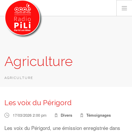
PRÉSENTATION
Agriculture
GRILLE DES PROGRAMMES
EMISSIONS / PODCASTS
SUR LE TERRITOIRE
AGRICULTURE
RESSOURCES
LES ACTU.
Les voix du Périgord
RECHERCHER
17/03/2026 2:00 pm
Divers
Témoignages
CONTACT
Les voix du Périgord, une émission enregistrée dans