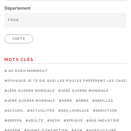
Département
CARTE
MOTS CLÉS
# AU DODO MAMMOUT
#(PUISQUE JE TE DIS QUE) LES POULES PRÉFÈRENT LES CAGES
#1ÈRE GUERRE MONDIALE
#1ERE GUERRE MONDIALE
#2ÈME GUERRE MONDIALE
#6ÈME
#ABBA
#ABEILLES
#ACCUEIL
#ACTUALITÉS
#ADA LOVELACE
#ADDICTION
#ADEPPA
#ADULTE
#AESH
#AFRIQUE
#ÂGE INDUSTRIE
#AGEEM
#AGENT D'ENTRETIEN
#AGN
#AGRICULTURE