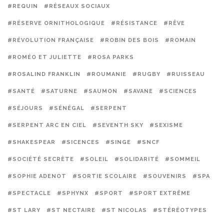
#REQUIN
#RÉSEAUX SOCIAUX
#RÉSERVE ORNITHOLOGIQUE
#RÉSISTANCE
#RÊVE
#RÉVOLUTION FRANÇAISE
#ROBIN DES BOIS
#ROMAIN
#ROMÉO ET JULIETTE
#ROSA PARKS
#ROSALIND FRANKLIN
#ROUMANIE
#RUGBY
#RUISSEAU
#SANTÉ
#SATURNE
#SAUMON
#SAVANE
#SCIENCES
#SÉJOURS
#SÉNÉGAL
#SERPENT
#SERPENT ARC EN CIEL
#SEVENTH SKY
#SEXISME
#SHAKESPEAR
#SICENCES
#SINGE
#SNCF
#SOCIÉTÉ SECRÈTE
#SOLEIL
#SOLIDARITÉ
#SOMMEIL
#SOPHIE ADENOT
#SORTIE SCOLAIRE
#SOUVENIRS
#SPA
#SPECTACLE
#SPHYNX
#SPORT
#SPORT EXTRÊME
#ST LARY
#ST NECTAIRE
#ST NICOLAS
#STÉRÉOTYPES