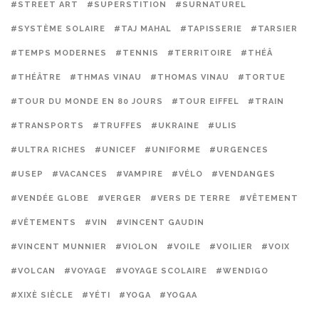
#STREET ART
#SUPERSTITION
#SURNATUREL
#SYSTÈME SOLAIRE
#TAJ MAHAL
#TAPISSERIE
#TARSIER
#TEMPS MODERNES
#TENNIS
#TERRITOIRE
#THÉÂ
#THÉÂTRE
#THMAS VINAU
#THOMAS VINAU
#TORTUE
#TOUR DU MONDE EN 80 JOURS
#TOUR EIFFEL
#TRAIN
#TRANSPORTS
#TRUFFES
#UKRAINE
#ULIS
#ULTRA RICHES
#UNICEF
#UNIFORME
#URGENCES
#USEP
#VACANCES
#VAMPIRE
#VÉLO
#VENDANGES
#VENDÉE GLOBE
#VERGER
#VERS DE TERRE
#VÊTEMENT
#VÊTEMENTS
#VIN
#VINCENT GAUDIN
#VINCENT MUNNIER
#VIOLON
#VOILE
#VOILIER
#VOIX
#VOLCAN
#VOYAGE
#VOYAGE SCOLAIRE
#WENDIGO
#XIXÈ SIÈCLE
#YÉTI
#YOGA
#YOGAA