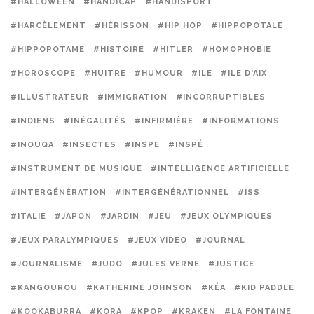
#HALLOWEEN
#HANDICAP
#HANDISPORT
#HARCÈLEMENT
#HÉRISSON
#HIP HOP
#HIPPOPOTALE
#HIPPOPOTAME
#HISTOIRE
#HITLER
#HOMOPHOBIE
#HOROSCOPE
#HUITRE
#HUMOUR
#ILE
#ILE D'AIX
#ILLUSTRATEUR
#IMMIGRATION
#INCORRUPTIBLES
#INDIENS
#INÉGALITÉS
#INFIRMIÈRE
#INFORMATIONS
#INOUQA
#INSECTES
#INSPE
#INSPÉ
#INSTRUMENT DE MUSIQUE
#INTELLIGENCE ARTIFICIELLE
#INTERGÉNÉRATION
#INTERGÉNÉRATIONNEL
#ISS
#ITALIE
#JAPON
#JARDIN
#JEU
#JEUX OLYMPIQUES
#JEUX PARALYMPIQUES
#JEUX VIDEO
#JOURNAL
#JOURNALISME
#JUDO
#JULES VERNE
#JUSTICE
#KANGOUROU
#KATHERINE JOHNSON
#KÉA
#KID PADDLE
#KOOKABURRA
#KORA
#KPOP
#KRAKEN
#LA FONTAINE