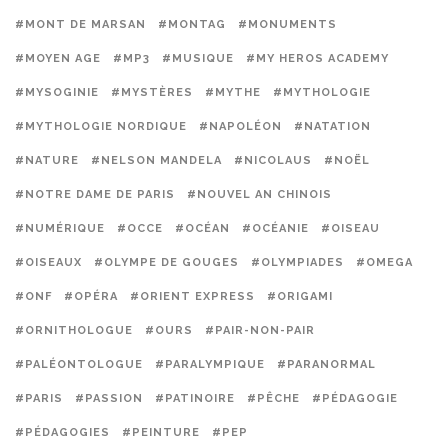
#MONT DE MARSAN
#MONTAG
#MONUMENTS
#MOYEN AGE
#MP3
#MUSIQUE
#MY HEROS ACADEMY
#MYSOGINIE
#MYSTÈRES
#MYTHE
#MYTHOLOGIE
#MYTHOLOGIE NORDIQUE
#NAPOLÉON
#NATATION
#NATURE
#NELSON MANDELA
#NICOLAUS
#NOËL
#NOTRE DAME DE PARIS
#NOUVEL AN CHINOIS
#NUMÉRIQUE
#OCCE
#OCÉAN
#OCÉANIE
#OISEAU
#OISEAUX
#OLYMPE DE GOUGES
#OLYMPIADES
#OMEGA
#ONF
#OPÉRA
#ORIENT EXPRESS
#ORIGAMI
#ORNITHOLOGUE
#OURS
#PAIR-NON-PAIR
#PALÉONTOLOGUE
#PARALYMPIQUE
#PARANORMAL
#PARIS
#PASSION
#PATINOIRE
#PÊCHE
#PÉDAGOGIE
#PÉDAGOGIES
#PEINTURE
#PEP