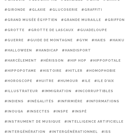
#GIRONDE
#GLAXIE
#GLUCOSERIE
#GRAFFITI
#GRAND MUSÉE ÉGYPTIEN
#GRANDE MURAILLE
#GRIFFON
#GROTTE
#GROTTE DE LASCAUX
#GUADELOUPE
#GUERRE
#GUIDE DE MONTAGNE
#GYM
#HAIES
#HAIKU
#HALLOWEEN
#HANDICAP
#HANDISPORT
#HARCÈLEMENT
#HÉRISSON
#HIP HOP
#HIPPOPOTALE
#HIPPOPOTAME
#HISTOIRE
#HITLER
#HOMOPHOBIE
#HOROSCOPE
#HUITRE
#HUMOUR
#ILE
#ILE D'AIX
#ILLUSTRATEUR
#IMMIGRATION
#INCORRUPTIBLES
#INDIENS
#INÉGALITÉS
#INFIRMIÈRE
#INFORMATIONS
#INOUQA
#INSECTES
#INSPE
#INSPÉ
#INSTRUMENT DE MUSIQUE
#INTELLIGENCE ARTIFICIELLE
#INTERGÉNÉRATION
#INTERGÉNÉRATIONNEL
#ISS