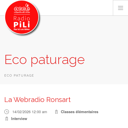
PRÉSENTATION
Eco paturage
GRILLE DES PROGRAMMES
EMISSIONS / PODCASTS
SUR LE TERRITOIRE
ECO PATURAGE
RESSOURCES
LES ACTU.
La Webradio Ronsart
RECHERCHER
14/02/2026 12:00 am
Classes élémentaires
CONTACT
Interview