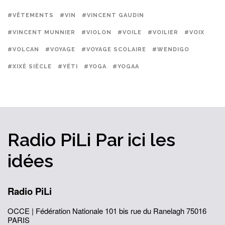
#VÊTEMENTS
#VIN
#VINCENT GAUDIN
#VINCENT MUNNIER
#VIOLON
#VOILE
#VOILIER
#VOIX
#VOLCAN
#VOYAGE
#VOYAGE SCOLAIRE
#WENDIGO
#XIXÈ SIÈCLE
#YÉTI
#YOGA
#YOGAA
Radio PiLi
Par ici
les
idées
Radio PiLi
OCCE | Fédération Nationale
101 bis rue du Ranelagh
75016
PARIS