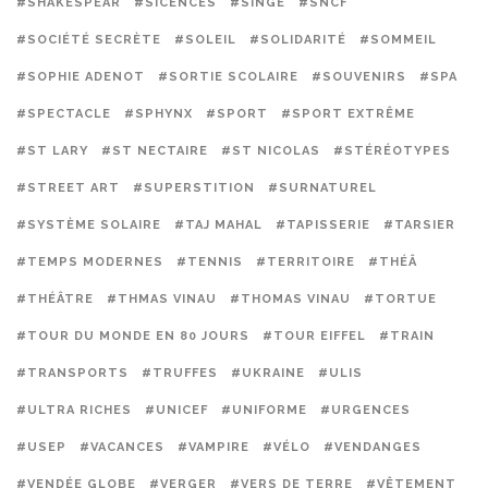
#SHAKESPEAR
#SICENCES
#SINGE
#SNCF
#SOCIÉTÉ SECRÈTE
#SOLEIL
#SOLIDARITÉ
#SOMMEIL
#SOPHIE ADENOT
#SORTIE SCOLAIRE
#SOUVENIRS
#SPA
#SPECTACLE
#SPHYNX
#SPORT
#SPORT EXTRÊME
#ST LARY
#ST NECTAIRE
#ST NICOLAS
#STÉRÉOTYPES
#STREET ART
#SUPERSTITION
#SURNATUREL
#SYSTÈME SOLAIRE
#TAJ MAHAL
#TAPISSERIE
#TARSIER
#TEMPS MODERNES
#TENNIS
#TERRITOIRE
#THÉÂ
#THÉÂTRE
#THMAS VINAU
#THOMAS VINAU
#TORTUE
#TOUR DU MONDE EN 80 JOURS
#TOUR EIFFEL
#TRAIN
#TRANSPORTS
#TRUFFES
#UKRAINE
#ULIS
#ULTRA RICHES
#UNICEF
#UNIFORME
#URGENCES
#USEP
#VACANCES
#VAMPIRE
#VÉLO
#VENDANGES
#VENDÉE GLOBE
#VERGER
#VERS DE TERRE
#VÊTEMENT