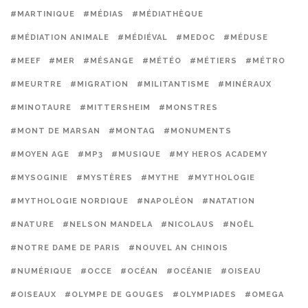
#MARTINIQUE
#MÉDIAS
#MÉDIATHÈQUE
#MÉDIATION ANIMALE
#MÉDIÉVAL
#MEDOC
#MÉDUSE
#MEEF
#MER
#MÉSANGE
#MÉTÉO
#MÉTIERS
#MÉTRO
#MEURTRE
#MIGRATION
#MILITANTISME
#MINÉRAUX
#MINOTAURE
#MITTERSHEIM
#MONSTRES
#MONT DE MARSAN
#MONTAG
#MONUMENTS
#MOYEN AGE
#MP3
#MUSIQUE
#MY HEROS ACADEMY
#MYSOGINIE
#MYSTÈRES
#MYTHE
#MYTHOLOGIE
#MYTHOLOGIE NORDIQUE
#NAPOLÉON
#NATATION
#NATURE
#NELSON MANDELA
#NICOLAUS
#NOËL
#NOTRE DAME DE PARIS
#NOUVEL AN CHINOIS
#NUMÉRIQUE
#OCCE
#OCÉAN
#OCÉANIE
#OISEAU
#OISEAUX
#OLYMPE DE GOUGES
#OLYMPIADES
#OMEGA