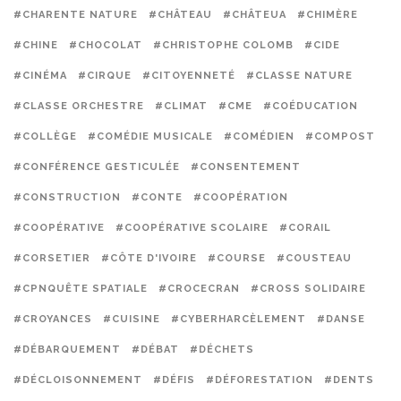
#CHARENTE NATURE
#CHÂTEAU
#CHÂTEUA
#CHIMÈRE
#CHINE
#CHOCOLAT
#CHRISTOPHE COLOMB
#CIDE
#CINÉMA
#CIRQUE
#CITOYENNETÉ
#CLASSE NATURE
#CLASSE ORCHESTRE
#CLIMAT
#CME
#COÉDUCATION
#COLLÈGE
#COMÉDIE MUSICALE
#COMÉDIEN
#COMPOST
#CONFÉRENCE GESTICULÉE
#CONSENTEMENT
#CONSTRUCTION
#CONTE
#COOPÉRATION
#COOPÉRATIVE
#COOPÉRATIVE SCOLAIRE
#CORAIL
#CORSETIER
#CÔTE D'IVOIRE
#COURSE
#COUSTEAU
#CPNQUÊTE SPATIALE
#CROCECRAN
#CROSS SOLIDAIRE
#CROYANCES
#CUISINE
#CYBERHARCÈLEMENT
#DANSE
#DÉBARQUEMENT
#DÉBAT
#DÉCHETS
#DÉCLOISONNEMENT
#DÉFIS
#DÉFORESTATION
#DENTS