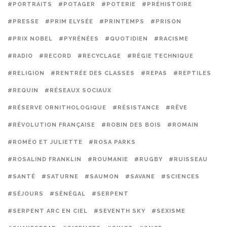
#PORTRAITS
#POTAGER
#POTERIE
#PRÉHISTOIRE
#PRESSE
#PRIM ELYSÉE
#PRINTEMPS
#PRISON
#PRIX NOBEL
#PYRÉNÉES
#QUOTIDIEN
#RACISME
#RADIO
#RECORD
#RECYCLAGE
#RÉGIE TECHNIQUE
#RELIGION
#RENTRÉE DES CLASSES
#REPAS
#REPTILES
#REQUIN
#RÉSEAUX SOCIAUX
#RÉSERVE ORNITHOLOGIQUE
#RÉSISTANCE
#RÊVE
#RÉVOLUTION FRANÇAISE
#ROBIN DES BOIS
#ROMAIN
#ROMÉO ET JULIETTE
#ROSA PARKS
#ROSALIND FRANKLIN
#ROUMANIE
#RUGBY
#RUISSEAU
#SANTÉ
#SATURNE
#SAUMON
#SAVANE
#SCIENCES
#SÉJOURS
#SÉNÉGAL
#SERPENT
#SERPENT ARC EN CIEL
#SEVENTH SKY
#SEXISME