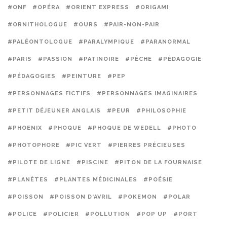
#ONF
#OPÉRA
#ORIENT EXPRESS
#ORIGAMI
#ORNITHOLOGUE
#OURS
#PAIR-NON-PAIR
#PALÉONTOLOGUE
#PARALYMPIQUE
#PARANORMAL
#PARIS
#PASSION
#PATINOIRE
#PÊCHE
#PÉDAGOGIE
#PÉDAGOGIES
#PEINTURE
#PEP
#PERSONNAGES FICTIFS
#PERSONNAGES IMAGINAIRES
#PETIT DÉJEUNER ANGLAIS
#PEUR
#PHILOSOPHIE
#PHOENIX
#PHOQUE
#PHOQUE DE WEDELL
#PHOTO
#PHOTOPHORE
#PIC VERT
#PIERRES PRÉCIEUSES
#PILOTE DE LIGNE
#PISCINE
#PITON DE LA FOURNAISE
#PLANÈTES
#PLANTES MÉDICINALES
#POÉSIE
#POISSON
#POISSON D'AVRIL
#POKEMON
#POLAR
#POLICE
#POLICIER
#POLLUTION
#POP UP
#PORT