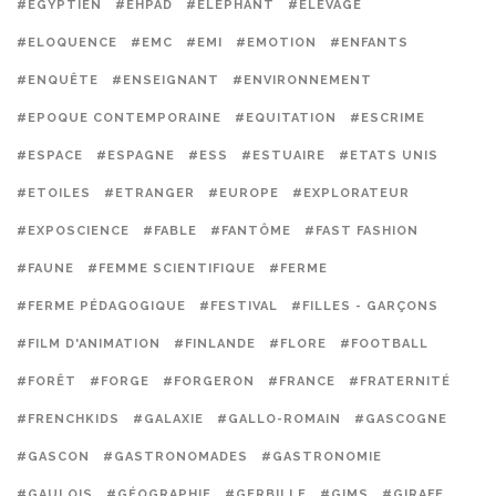
#EGYPTIEN
#EHPAD
#ELÉPHANT
#ELEVAGE
#ELOQUENCE
#EMC
#EMI
#EMOTION
#ENFANTS
#ENQUÊTE
#ENSEIGNANT
#ENVIRONNEMENT
#EPOQUE CONTEMPORAINE
#EQUITATION
#ESCRIME
#ESPACE
#ESPAGNE
#ESS
#ESTUAIRE
#ETATS UNIS
#ETOILES
#ETRANGER
#EUROPE
#EXPLORATEUR
#EXPOSCIENCE
#FABLE
#FANTÔME
#FAST FASHION
#FAUNE
#FEMME SCIENTIFIQUE
#FERME
#FERME PÉDAGOGIQUE
#FESTIVAL
#FILLES - GARÇONS
#FILM D'ANIMATION
#FINLANDE
#FLORE
#FOOTBALL
#FORÊT
#FORGE
#FORGERON
#FRANCE
#FRATERNITÉ
#FRENCHKIDS
#GALAXIE
#GALLO-ROMAIN
#GASCOGNE
#GASCON
#GASTRONOMADES
#GASTRONOMIE
#GAULOIS
#GÉOGRAPHIE
#GERBILLE
#GIMS
#GIRAFE