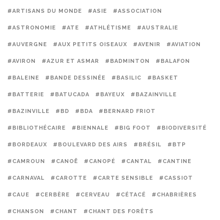
#ARTISANS DU MONDE
#ASIE
#ASSOCIATION
#ASTRONOMIE
#ATE
#ATHLÉTISME
#AUSTRALIE
#AUVERGNE
#AUX PETITS OISEAUX
#AVENIR
#AVIATION
#AVIRON
#AZUR ET ASMAR
#BADMINTON
#BALAFON
#BALEINE
#BANDE DESSINÉE
#BASILIC
#BASKET
#BATTERIE
#BATUCADA
#BAYEUX
#BAZAINVILLE
#BAZINVILLE
#BD
#BDA
#BERNARD FRIOT
#BIBLIOTHÉCAIRE
#BIENNALE
#BIG FOOT
#BIODIVERSITÉ
#BORDEAUX
#BOULEVARD DES AIRS
#BRÉSIL
#BTP
#CAMROUN
#CANOË
#CANOPÉ
#CANTAL
#CANTINE
#CARNAVAL
#CAROTTE
#CARTE SENSIBLE
#CASSIOT
#CAUE
#CERBÈRE
#CERVEAU
#CÉTACÉ
#CHABRIÈRES
#CHANSON
#CHANT
#CHANT DES FORÊTS