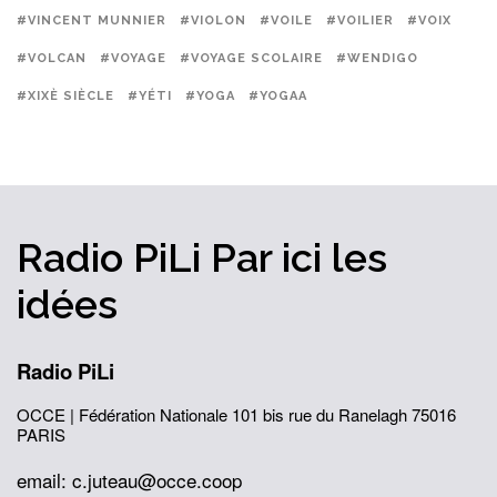
#VINCENT MUNNIER
#VIOLON
#VOILE
#VOILIER
#VOIX
#VOLCAN
#VOYAGE
#VOYAGE SCOLAIRE
#WENDIGO
#XIXÈ SIÈCLE
#YÉTI
#YOGA
#YOGAA
Radio PiLi
Par ici
les
idées
Radio PiLi
OCCE | Fédération Nationale
101 bis rue du Ranelagh
75016
PARIS
email: c.juteau@occe.coop