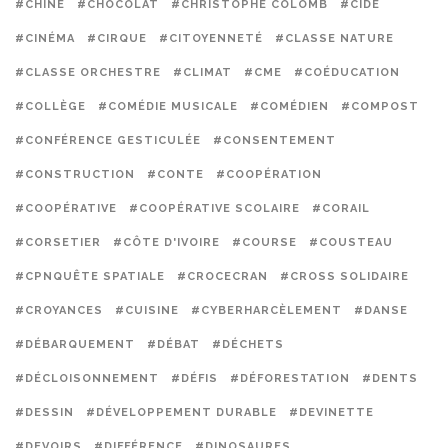
#CHINE
#CHOCOLAT
#CHRISTOPHE COLOMB
#CIDE
#CINÉMA
#CIRQUE
#CITOYENNETÉ
#CLASSE NATURE
#CLASSE ORCHESTRE
#CLIMAT
#CME
#COÉDUCATION
#COLLÈGE
#COMÉDIE MUSICALE
#COMÉDIEN
#COMPOST
#CONFÉRENCE GESTICULÉE
#CONSENTEMENT
#CONSTRUCTION
#CONTE
#COOPÉRATION
#COOPÉRATIVE
#COOPÉRATIVE SCOLAIRE
#CORAIL
#CORSETIER
#CÔTE D'IVOIRE
#COURSE
#COUSTEAU
#CPNQUÊTE SPATIALE
#CROCECRAN
#CROSS SOLIDAIRE
#CROYANCES
#CUISINE
#CYBERHARCÈLEMENT
#DANSE
#DÉBARQUEMENT
#DÉBAT
#DÉCHETS
#DÉCLOISONNEMENT
#DÉFIS
#DÉFORESTATION
#DENTS
#DESSIN
#DÉVELOPPEMENT DURABLE
#DEVINETTE
#DEVOIRS
#DIFFÉRENCE
#DINOSAURES