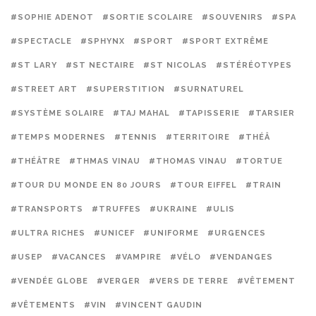
#SOPHIE ADENOT
#SORTIE SCOLAIRE
#SOUVENIRS
#SPA
#SPECTACLE
#SPHYNX
#SPORT
#SPORT EXTRÊME
#ST LARY
#ST NECTAIRE
#ST NICOLAS
#STÉRÉOTYPES
#STREET ART
#SUPERSTITION
#SURNATUREL
#SYSTÈME SOLAIRE
#TAJ MAHAL
#TAPISSERIE
#TARSIER
#TEMPS MODERNES
#TENNIS
#TERRITOIRE
#THÉÂ
#THÉÂTRE
#THMAS VINAU
#THOMAS VINAU
#TORTUE
#TOUR DU MONDE EN 80 JOURS
#TOUR EIFFEL
#TRAIN
#TRANSPORTS
#TRUFFES
#UKRAINE
#ULIS
#ULTRA RICHES
#UNICEF
#UNIFORME
#URGENCES
#USEP
#VACANCES
#VAMPIRE
#VÉLO
#VENDANGES
#VENDÉE GLOBE
#VERGER
#VERS DE TERRE
#VÊTEMENT
#VÊTEMENTS
#VIN
#VINCENT GAUDIN