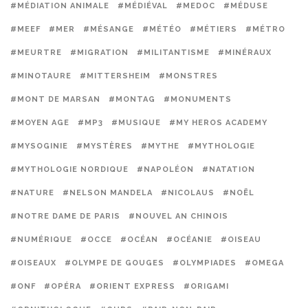
#MÉDIATION ANIMALE
#MÉDIÉVAL
#MEDOC
#MÉDUSE
#MEEF
#MER
#MÉSANGE
#MÉTÉO
#MÉTIERS
#MÉTRO
#MEURTRE
#MIGRATION
#MILITANTISME
#MINÉRAUX
#MINOTAURE
#MITTERSHEIM
#MONSTRES
#MONT DE MARSAN
#MONTAG
#MONUMENTS
#MOYEN AGE
#MP3
#MUSIQUE
#MY HEROS ACADEMY
#MYSOGINIE
#MYSTÈRES
#MYTHE
#MYTHOLOGIE
#MYTHOLOGIE NORDIQUE
#NAPOLÉON
#NATATION
#NATURE
#NELSON MANDELA
#NICOLAUS
#NOËL
#NOTRE DAME DE PARIS
#NOUVEL AN CHINOIS
#NUMÉRIQUE
#OCCE
#OCÉAN
#OCÉANIE
#OISEAU
#OISEAUX
#OLYMPE DE GOUGES
#OLYMPIADES
#OMEGA
#ONF
#OPÉRA
#ORIENT EXPRESS
#ORIGAMI