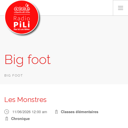
PRÉSENTATION
Big foot
GRILLE DES PROGRAMMES
EMISSIONS / PODCASTS
SUR LE TERRITOIRE
BIG FOOT
RESSOURCES
LES ACTU.
Les Monstres
RECHERCHER
11/06/2026 12:00 am
Classes élémentaires
CONTACT
Chronique