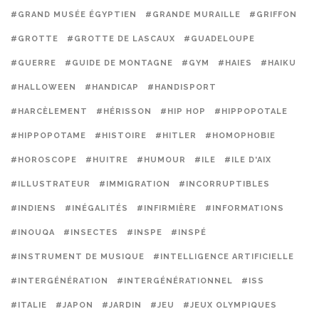
#GRAND MUSÉE ÉGYPTIEN
#GRANDE MURAILLE
#GRIFFON
#GROTTE
#GROTTE DE LASCAUX
#GUADELOUPE
#GUERRE
#GUIDE DE MONTAGNE
#GYM
#HAIES
#HAIKU
#HALLOWEEN
#HANDICAP
#HANDISPORT
#HARCÈLEMENT
#HÉRISSON
#HIP HOP
#HIPPOPOTALE
#HIPPOPOTAME
#HISTOIRE
#HITLER
#HOMOPHOBIE
#HOROSCOPE
#HUITRE
#HUMOUR
#ILE
#ILE D'AIX
#ILLUSTRATEUR
#IMMIGRATION
#INCORRUPTIBLES
#INDIENS
#INÉGALITÉS
#INFIRMIÈRE
#INFORMATIONS
#INOUQA
#INSECTES
#INSPE
#INSPÉ
#INSTRUMENT DE MUSIQUE
#INTELLIGENCE ARTIFICIELLE
#INTERGÉNÉRATION
#INTERGÉNÉRATIONNEL
#ISS
#ITALIE
#JAPON
#JARDIN
#JEU
#JEUX OLYMPIQUES