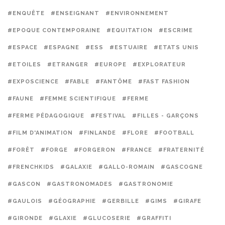
#ENQUÊTE
#ENSEIGNANT
#ENVIRONNEMENT
#EPOQUE CONTEMPORAINE
#EQUITATION
#ESCRIME
#ESPACE
#ESPAGNE
#ESS
#ESTUAIRE
#ETATS UNIS
#ETOILES
#ETRANGER
#EUROPE
#EXPLORATEUR
#EXPOSCIENCE
#FABLE
#FANTÔME
#FAST FASHION
#FAUNE
#FEMME SCIENTIFIQUE
#FERME
#FERME PÉDAGOGIQUE
#FESTIVAL
#FILLES - GARÇONS
#FILM D'ANIMATION
#FINLANDE
#FLORE
#FOOTBALL
#FORÊT
#FORGE
#FORGERON
#FRANCE
#FRATERNITÉ
#FRENCHKIDS
#GALAXIE
#GALLO-ROMAIN
#GASCOGNE
#GASCON
#GASTRONOMADES
#GASTRONOMIE
#GAULOIS
#GÉOGRAPHIE
#GERBILLE
#GIMS
#GIRAFE
#GIRONDE
#GLAXIE
#GLUCOSERIE
#GRAFFITI