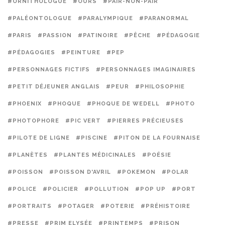
#ORNITHOLOGUE
#OURS
#PAIR-NON-PAIR
#PALÉONTOLOGUE
#PARALYMPIQUE
#PARANORMAL
#PARIS
#PASSION
#PATINOIRE
#PÊCHE
#PÉDAGOGIE
#PÉDAGOGIES
#PEINTURE
#PEP
#PERSONNAGES FICTIFS
#PERSONNAGES IMAGINAIRES
#PETIT DÉJEUNER ANGLAIS
#PEUR
#PHILOSOPHIE
#PHOENIX
#PHOQUE
#PHOQUE DE WEDELL
#PHOTO
#PHOTOPHORE
#PIC VERT
#PIERRES PRÉCIEUSES
#PILOTE DE LIGNE
#PISCINE
#PITON DE LA FOURNAISE
#PLANÈTES
#PLANTES MÉDICINALES
#POÉSIE
#POISSON
#POISSON D'AVRIL
#POKEMON
#POLAR
#POLICE
#POLICIER
#POLLUTION
#POP UP
#PORT
#PORTRAITS
#POTAGER
#POTERIE
#PRÉHISTOIRE
#PRESSE
#PRIM ELYSÉE
#PRINTEMPS
#PRISON