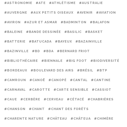
#ASTRONOMIE
#ATE
#ATHLÉTISME
#AUSTRALIE
#AUVERGNE
#AUX PETITS OISEAUX
#AVENIR
#AVIATION
#AVIRON
#AZUR ET ASMAR
#BADMINTON
#BALAFON
#BALEINE
#BANDE DESSINÉE
#BASILIC
#BASKET
#BATTERIE
#BATUCADA
#BAYEUX
#BAZAINVILLE
#BAZINVILLE
#BD
#BDA
#BERNARD FRIOT
#BIBLIOTHÉCAIRE
#BIENNALE
#BIG FOOT
#BIODIVERSITÉ
#BORDEAUX
#BOULEVARD DES AIRS
#BRÉSIL
#BTP
#CAMROUN
#CANOË
#CANOPÉ
#CANTAL
#CANTINE
#CARNAVAL
#CAROTTE
#CARTE SENSIBLE
#CASSIOT
#CAUE
#CERBÈRE
#CERVEAU
#CÉTACÉ
#CHABRIÈRES
#CHANSON
#CHANT
#CHANT DES FORÊTS
#CHARENTE NATURE
#CHÂTEAU
#CHÂTEUA
#CHIMÈRE