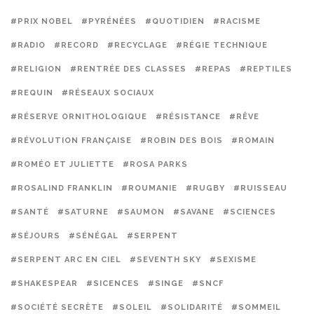
#PRIX NOBEL
#PYRÉNÉES
#QUOTIDIEN
#RACISME
#RADIO
#RECORD
#RECYCLAGE
#RÉGIE TECHNIQUE
#RELIGION
#RENTRÉE DES CLASSES
#REPAS
#REPTILES
#REQUIN
#RÉSEAUX SOCIAUX
#RÉSERVE ORNITHOLOGIQUE
#RÉSISTANCE
#RÊVE
#RÉVOLUTION FRANÇAISE
#ROBIN DES BOIS
#ROMAIN
#ROMÉO ET JULIETTE
#ROSA PARKS
#ROSALIND FRANKLIN
#ROUMANIE
#RUGBY
#RUISSEAU
#SANTÉ
#SATURNE
#SAUMON
#SAVANE
#SCIENCES
#SÉJOURS
#SÉNÉGAL
#SERPENT
#SERPENT ARC EN CIEL
#SEVENTH SKY
#SEXISME
#SHAKESPEAR
#SICENCES
#SINGE
#SNCF
#SOCIÉTÉ SECRÈTE
#SOLEIL
#SOLIDARITÉ
#SOMMEIL