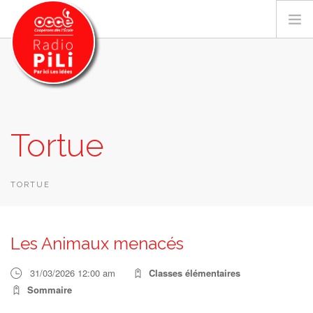
PRÉSENTATION
Tortue
GRILLE DES PROGRAMMES
EMISSIONS / PODCASTS
SUR LE TERRITOIRE
TORTUE
RESSOURCES
LES ACTU.
Les Animaux menacés
RECHERCHER
31/03/2026 12:00 am
Classes élémentaires
CONTACT
Sommaire