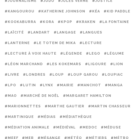
#JOURNALISME
#JUDO
#JULES VERNE
#JUSTICE
#KANGOUROU
#KATHERINE JOHNSON
#KÉA
#KID PADDLE
#KOOKABURRA
#KORA
#KPOP
#KRAKEN
#LA FONTAINE
#LAÏCITÉ
#LANDART
#LANGAGE
#LANGUES
#LANTERNE
#LE TOTEM DE MIKA
#LECTURE
#LECTURE À VOIX HAUTE
#LÉGENDE
#LEGO
#LÉGUME
#LÉON MARCHAND
#LES KOKEMARS
#LIGOURE
#LION
#LIVRE
#LONDRES
#LOUP
#LOUP GAROU
#LOUPIAC
#LPO
#LUTIN
#LYNX
#MAIRIE
#MANCHOT
#MANGA
#MAO
#MARCHÉ DE NOËL
#MARGARET HAMILTON
#MARIONNETTES
#MARTHE GAUTIER
#MARTIN CHASSEUR
#MARTINIQUE
#MÉDIAS
#MÉDIATHÈQUE
#MÉDIATION ANIMALE
#MÉDIÉVAL
#MEDOC
#MÉDUSE
#MEEF
#MER
#MÉSANGE
#MÉTÉO
#MÉTIERS
#MÉTRO