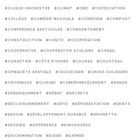
#CLASSE ORCHESTRE
#CLIMAT
#CME
#COÉDUCATION
#COLLÈGE
#COMÉDIE MUSICALE
#COMÉDIEN
#COMPOST
#CONFÉRENCE GESTICULÉE
#CONSENTEMENT
#CONSTRUCTION
#CONTE
#COOPÉRATION
#COOPÉRATIVE
#COOPÉRATIVE SCOLAIRE
#CORAIL
#CORSETIER
#CÔTE D'IVOIRE
#COURSE
#COUSTEAU
#CPNQUÊTE SPATIALE
#CROCECRAN
#CROSS SOLIDAIRE
#CROYANCES
#CUISINE
#CYBERHARCÈLEMENT
#DANSE
#DÉBARQUEMENT
#DÉBAT
#DÉCHETS
#DÉCLOISONNEMENT
#DÉFIS
#DÉFORESTATION
#DENTS
#DESSIN
#DÉVELOPPEMENT DURABLE
#DEVINETTE
#DEVOIRS
#DIFFÉRENCE
#DINOSAURES
#DISCRIMINATION
#DJEBÉ
#DJEMBÉ