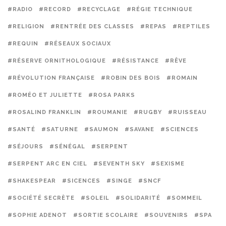
#RADIO
#RECORD
#RECYCLAGE
#RÉGIE TECHNIQUE
#RELIGION
#RENTRÉE DES CLASSES
#REPAS
#REPTILES
#REQUIN
#RÉSEAUX SOCIAUX
#RÉSERVE ORNITHOLOGIQUE
#RÉSISTANCE
#RÊVE
#RÉVOLUTION FRANÇAISE
#ROBIN DES BOIS
#ROMAIN
#ROMÉO ET JULIETTE
#ROSA PARKS
#ROSALIND FRANKLIN
#ROUMANIE
#RUGBY
#RUISSEAU
#SANTÉ
#SATURNE
#SAUMON
#SAVANE
#SCIENCES
#SÉJOURS
#SÉNÉGAL
#SERPENT
#SERPENT ARC EN CIEL
#SEVENTH SKY
#SEXISME
#SHAKESPEAR
#SICENCES
#SINGE
#SNCF
#SOCIÉTÉ SECRÈTE
#SOLEIL
#SOLIDARITÉ
#SOMMEIL
#SOPHIE ADENOT
#SORTIE SCOLAIRE
#SOUVENIRS
#SPA