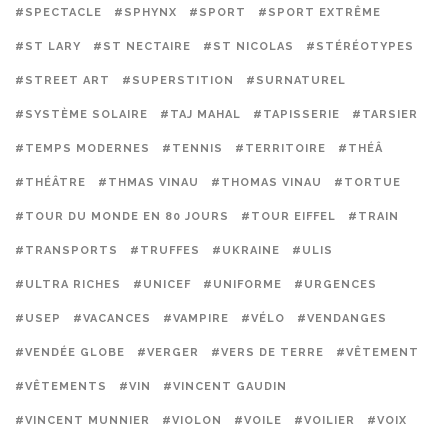
#SPECTACLE
#SPHYNX
#SPORT
#SPORT EXTRÊME
#ST LARY
#ST NECTAIRE
#ST NICOLAS
#STÉRÉOTYPES
#STREET ART
#SUPERSTITION
#SURNATUREL
#SYSTÈME SOLAIRE
#TAJ MAHAL
#TAPISSERIE
#TARSIER
#TEMPS MODERNES
#TENNIS
#TERRITOIRE
#THÉÂ
#THÉÂTRE
#THMAS VINAU
#THOMAS VINAU
#TORTUE
#TOUR DU MONDE EN 80 JOURS
#TOUR EIFFEL
#TRAIN
#TRANSPORTS
#TRUFFES
#UKRAINE
#ULIS
#ULTRA RICHES
#UNICEF
#UNIFORME
#URGENCES
#USEP
#VACANCES
#VAMPIRE
#VÉLO
#VENDANGES
#VENDÉE GLOBE
#VERGER
#VERS DE TERRE
#VÊTEMENT
#VÊTEMENTS
#VIN
#VINCENT GAUDIN
#VINCENT MUNNIER
#VIOLON
#VOILE
#VOILIER
#VOIX