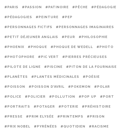
#PARIS
#PASSION
#PATINOIRE
#PÊCHE
#PÉDAGOGIE
#PÉDAGOGIES
#PEINTURE
#PEP
#PERSONNAGES FICTIFS
#PERSONNAGES IMAGINAIRES
#PETIT DÉJEUNER ANGLAIS
#PEUR
#PHILOSOPHIE
#PHOENIX
#PHOQUE
#PHOQUE DE WEDELL
#PHOTO
#PHOTOPHORE
#PIC VERT
#PIERRES PRÉCIEUSES
#PILOTE DE LIGNE
#PISCINE
#PITON DE LA FOURNAISE
#PLANÈTES
#PLANTES MÉDICINALES
#POÉSIE
#POISSON
#POISSON D'AVRIL
#POKEMON
#POLAR
#POLICE
#POLICIER
#POLLUTION
#POP UP
#PORT
#PORTRAITS
#POTAGER
#POTERIE
#PRÉHISTOIRE
#PRESSE
#PRIM ELYSÉE
#PRINTEMPS
#PRISON
#PRIX NOBEL
#PYRÉNÉES
#QUOTIDIEN
#RACISME