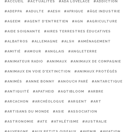
#ACCUEIL
#ACTUALITÉS
#ADA LOVELACE
#ADDICTION
#ADEPPA
#ADULTE
#AESH
#AFRIQUE
#ÂGE INDUSTRIE
#AGEEM
#AGENT D'ENTRETIEN
#AGN
#AGRICULTURE
#AIDE SOIGNANTE
#AIRES TERRESTRES ÉDUCATIVES
#ALBATROS
#ALLEMAGNE
#ALSH
#AMÉNAGEMENT
#AMITIÉ
#AMOUR
#ANGLAIS
#ANGLETERRE
#ANIMATEUR RADIO
#ANIMAUX
#ANIMAUX DE COMPAGNIE
#ANIMAUX EN VOIE D'EXTINCTION
#ANIMAUX PROTÉGÉS
#ANIMÉS
#ANNE BONNY
#ANOUCH PARÉ
#ANTARCTIQUE
#ANTIQUITÉ
#APATHEID
#AQTIBLOOM
#ARBRE
#ARCACHON
#ARCHÉOLOGUE
#ARGENT
#ART
#ARTISANS DU MONDE
#ASIE
#ASSOCIATION
#ASTRONOMIE
#ATE
#ATHLÉTISME
#AUSTRALIE
#AUVERGNE
#AUX PETITS OISEAUX
#AVENIR
#AVIATION