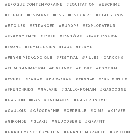
#EPOQUE CONTEMPORAINE
#EQUITATION
#ESCRIME
#ESPACE
#ESPAGNE
#ESS
#ESTUAIRE
#ETATS UNIS
#ETOILES
#ETRANGER
#EUROPE
#EXPLORATEUR
#EXPOSCIENCE
#FABLE
#FANTÔME
#FAST FASHION
#FAUNE
#FEMME SCIENTIFIQUE
#FERME
#FERME PÉDAGOGIQUE
#FESTIVAL
#FILLES - GARÇONS
#FILM D'ANIMATION
#FINLANDE
#FLORE
#FOOTBALL
#FORÊT
#FORGE
#FORGERON
#FRANCE
#FRATERNITÉ
#FRENCHKIDS
#GALAXIE
#GALLO-ROMAIN
#GASCOGNE
#GASCON
#GASTRONOMADES
#GASTRONOMIE
#GAULOIS
#GÉOGRAPHIE
#GERBILLE
#GIMS
#GIRAFE
#GIRONDE
#GLAXIE
#GLUCOSERIE
#GRAFFITI
#GRAND MUSÉE ÉGYPTIEN
#GRANDE MURAILLE
#GRIFFON