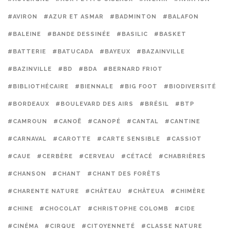
#AVIRON
#AZUR ET ASMAR
#BADMINTON
#BALAFON
#BALEINE
#BANDE DESSINÉE
#BASILIC
#BASKET
#BATTERIE
#BATUCADA
#BAYEUX
#BAZAINVILLE
#BAZINVILLE
#BD
#BDA
#BERNARD FRIOT
#BIBLIOTHÉCAIRE
#BIENNALE
#BIG FOOT
#BIODIVERSITÉ
#BORDEAUX
#BOULEVARD DES AIRS
#BRÉSIL
#BTP
#CAMROUN
#CANOË
#CANOPÉ
#CANTAL
#CANTINE
#CARNAVAL
#CAROTTE
#CARTE SENSIBLE
#CASSIOT
#CAUE
#CERBÈRE
#CERVEAU
#CÉTACÉ
#CHABRIÈRES
#CHANSON
#CHANT
#CHANT DES FORÊTS
#CHARENTE NATURE
#CHÂTEAU
#CHÂTEUA
#CHIMÈRE
#CHINE
#CHOCOLAT
#CHRISTOPHE COLOMB
#CIDE
#CINÉMA
#CIRQUE
#CITOYENNETÉ
#CLASSE NATURE