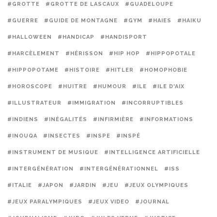
#GROTTE
#GROTTE DE LASCAUX
#GUADELOUPE
#GUERRE
#GUIDE DE MONTAGNE
#GYM
#HAIES
#HAIKU
#HALLOWEEN
#HANDICAP
#HANDISPORT
#HARCÈLEMENT
#HÉRISSON
#HIP HOP
#HIPPOPOTALE
#HIPPOPOTAME
#HISTOIRE
#HITLER
#HOMOPHOBIE
#HOROSCOPE
#HUITRE
#HUMOUR
#ILE
#ILE D'AIX
#ILLUSTRATEUR
#IMMIGRATION
#INCORRUPTIBLES
#INDIENS
#INÉGALITÉS
#INFIRMIÈRE
#INFORMATIONS
#INOUQA
#INSECTES
#INSPE
#INSPÉ
#INSTRUMENT DE MUSIQUE
#INTELLIGENCE ARTIFICIELLE
#INTERGÉNÉRATION
#INTERGÉNÉRATIONNEL
#ISS
#ITALIE
#JAPON
#JARDIN
#JEU
#JEUX OLYMPIQUES
#JEUX PARALYMPIQUES
#JEUX VIDEO
#JOURNAL