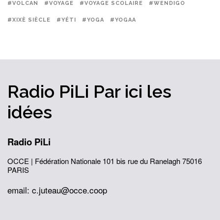
#VOLCAN
#VOYAGE
#VOYAGE SCOLAIRE
#WENDIGO
#XIXÈ SIÈCLE
#YÉTI
#YOGA
#YOGAA
Radio PiLi
Par ici
les
idées
Radio PiLi
OCCE | Fédération Nationale
101 bis rue du Ranelagh
75016
PARIS
email: c.juteau@occe.coop