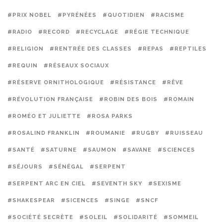
#PRIX NOBEL
#PYRÉNÉES
#QUOTIDIEN
#RACISME
#RADIO
#RECORD
#RECYCLAGE
#RÉGIE TECHNIQUE
#RELIGION
#RENTRÉE DES CLASSES
#REPAS
#REPTILES
#REQUIN
#RÉSEAUX SOCIAUX
#RÉSERVE ORNITHOLOGIQUE
#RÉSISTANCE
#RÊVE
#RÉVOLUTION FRANÇAISE
#ROBIN DES BOIS
#ROMAIN
#ROMÉO ET JULIETTE
#ROSA PARKS
#ROSALIND FRANKLIN
#ROUMANIE
#RUGBY
#RUISSEAU
#SANTÉ
#SATURNE
#SAUMON
#SAVANE
#SCIENCES
#SÉJOURS
#SÉNÉGAL
#SERPENT
#SERPENT ARC EN CIEL
#SEVENTH SKY
#SEXISME
#SHAKESPEAR
#SICENCES
#SINGE
#SNCF
#SOCIÉTÉ SECRÈTE
#SOLEIL
#SOLIDARITÉ
#SOMMEIL