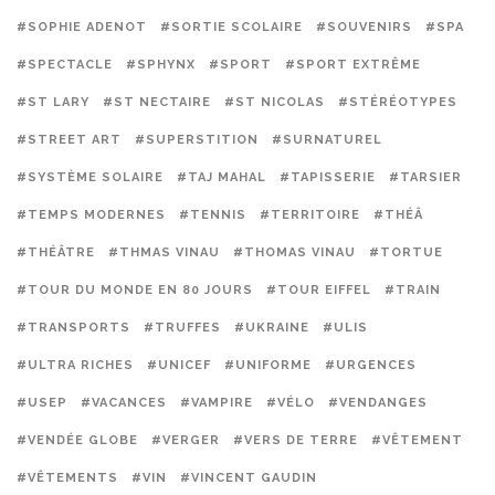
#SOPHIE ADENOT
#SORTIE SCOLAIRE
#SOUVENIRS
#SPA
#SPECTACLE
#SPHYNX
#SPORT
#SPORT EXTRÊME
#ST LARY
#ST NECTAIRE
#ST NICOLAS
#STÉRÉOTYPES
#STREET ART
#SUPERSTITION
#SURNATUREL
#SYSTÈME SOLAIRE
#TAJ MAHAL
#TAPISSERIE
#TARSIER
#TEMPS MODERNES
#TENNIS
#TERRITOIRE
#THÉÂ
#THÉÂTRE
#THMAS VINAU
#THOMAS VINAU
#TORTUE
#TOUR DU MONDE EN 80 JOURS
#TOUR EIFFEL
#TRAIN
#TRANSPORTS
#TRUFFES
#UKRAINE
#ULIS
#ULTRA RICHES
#UNICEF
#UNIFORME
#URGENCES
#USEP
#VACANCES
#VAMPIRE
#VÉLO
#VENDANGES
#VENDÉE GLOBE
#VERGER
#VERS DE TERRE
#VÊTEMENT
#VÊTEMENTS
#VIN
#VINCENT GAUDIN