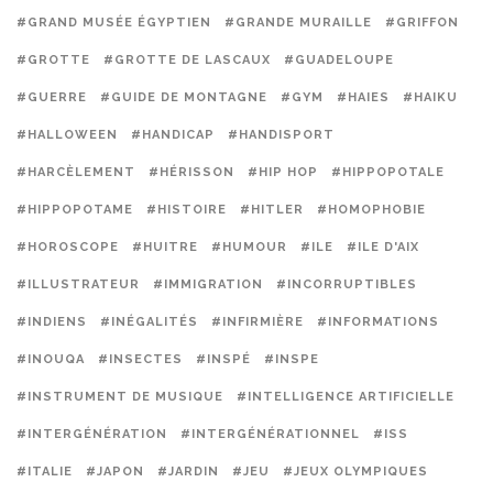
#GRAND MUSÉE ÉGYPTIEN
#GRANDE MURAILLE
#GRIFFON
#GROTTE
#GROTTE DE LASCAUX
#GUADELOUPE
#GUERRE
#GUIDE DE MONTAGNE
#GYM
#HAIES
#HAIKU
#HALLOWEEN
#HANDICAP
#HANDISPORT
#HARCÈLEMENT
#HÉRISSON
#HIP HOP
#HIPPOPOTALE
#HIPPOPOTAME
#HISTOIRE
#HITLER
#HOMOPHOBIE
#HOROSCOPE
#HUITRE
#HUMOUR
#ILE
#ILE D'AIX
#ILLUSTRATEUR
#IMMIGRATION
#INCORRUPTIBLES
#INDIENS
#INÉGALITÉS
#INFIRMIÈRE
#INFORMATIONS
#INOUQA
#INSECTES
#INSPÉ
#INSPE
#INSTRUMENT DE MUSIQUE
#INTELLIGENCE ARTIFICIELLE
#INTERGÉNÉRATION
#INTERGÉNÉRATIONNEL
#ISS
#ITALIE
#JAPON
#JARDIN
#JEU
#JEUX OLYMPIQUES