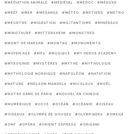
#MÉDIATION ANIMALE
#MÉDIÉVAL
#MEDOC
#MÉDUSE
#MEEF
#MER
#MÉSANGE
#MÉTÉO
#MÉTIERS
#MÉTRO
#MEURTRE
#MIGRATION
#MILITANTISME
#MINÉRAUX
#MINOTAURE
#MITTERSHEIM
#MONSTRES
#MONT DE MARSAN
#MONTAG
#MONUMENTS
#MOYEN AGE
#MP3
#MUSIQUE
#MY HEROS ACADEMY
#MYSOGINIE
#MYSTÈRES
#MYTHE
#MYTHOLOGIE
#MYTHOLOGIE NORDIQUE
#NAPOLÉON
#NATATION
#NATURE
#NELSON MANDELA
#NICOLAUS
#NOËL
#NOTRE DAME DE PARIS
#NOUVEL AN CHINOIS
#NUMÉRIQUE
#OCCE
#OCÉAN
#OCÉANIE
#OISEAU
#OISEAUX
#OLYMPE DE GOUGES
#OLYMPIADES
#OMEGA
#ONF
#OPÉRA
#ORIENT EXPRESS
#ORIGAMI