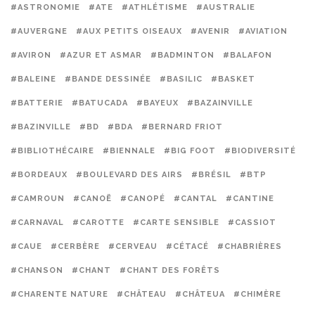
#ASTRONOMIE
#ATE
#ATHLÉTISME
#AUSTRALIE
#AUVERGNE
#AUX PETITS OISEAUX
#AVENIR
#AVIATION
#AVIRON
#AZUR ET ASMAR
#BADMINTON
#BALAFON
#BALEINE
#BANDE DESSINÉE
#BASILIC
#BASKET
#BATTERIE
#BATUCADA
#BAYEUX
#BAZAINVILLE
#BAZINVILLE
#BD
#BDA
#BERNARD FRIOT
#BIBLIOTHÉCAIRE
#BIENNALE
#BIG FOOT
#BIODIVERSITÉ
#BORDEAUX
#BOULEVARD DES AIRS
#BRÉSIL
#BTP
#CAMROUN
#CANOË
#CANOPÉ
#CANTAL
#CANTINE
#CARNAVAL
#CAROTTE
#CARTE SENSIBLE
#CASSIOT
#CAUE
#CERBÈRE
#CERVEAU
#CÉTACÉ
#CHABRIÈRES
#CHANSON
#CHANT
#CHANT DES FORÊTS
#CHARENTE NATURE
#CHÂTEAU
#CHÂTEUA
#CHIMÈRE