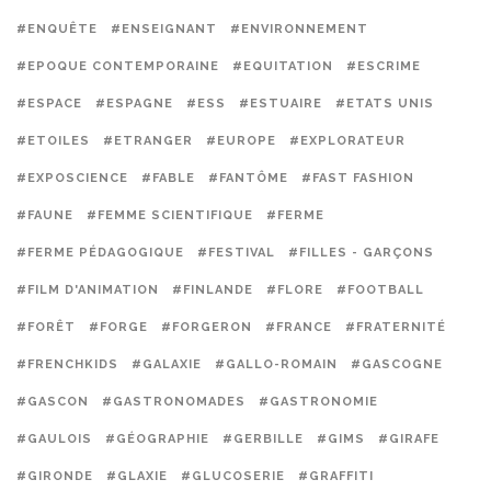
#ENQUÊTE
#ENSEIGNANT
#ENVIRONNEMENT
#EPOQUE CONTEMPORAINE
#EQUITATION
#ESCRIME
#ESPACE
#ESPAGNE
#ESS
#ESTUAIRE
#ETATS UNIS
#ETOILES
#ETRANGER
#EUROPE
#EXPLORATEUR
#EXPOSCIENCE
#FABLE
#FANTÔME
#FAST FASHION
#FAUNE
#FEMME SCIENTIFIQUE
#FERME
#FERME PÉDAGOGIQUE
#FESTIVAL
#FILLES - GARÇONS
#FILM D'ANIMATION
#FINLANDE
#FLORE
#FOOTBALL
#FORÊT
#FORGE
#FORGERON
#FRANCE
#FRATERNITÉ
#FRENCHKIDS
#GALAXIE
#GALLO-ROMAIN
#GASCOGNE
#GASCON
#GASTRONOMADES
#GASTRONOMIE
#GAULOIS
#GÉOGRAPHIE
#GERBILLE
#GIMS
#GIRAFE
#GIRONDE
#GLAXIE
#GLUCOSERIE
#GRAFFITI