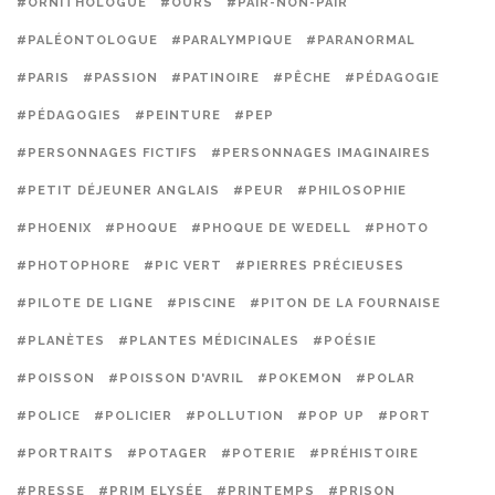
#ORNITHOLOGUE
#OURS
#PAIR-NON-PAIR
#PALÉONTOLOGUE
#PARALYMPIQUE
#PARANORMAL
#PARIS
#PASSION
#PATINOIRE
#PÊCHE
#PÉDAGOGIE
#PÉDAGOGIES
#PEINTURE
#PEP
#PERSONNAGES FICTIFS
#PERSONNAGES IMAGINAIRES
#PETIT DÉJEUNER ANGLAIS
#PEUR
#PHILOSOPHIE
#PHOENIX
#PHOQUE
#PHOQUE DE WEDELL
#PHOTO
#PHOTOPHORE
#PIC VERT
#PIERRES PRÉCIEUSES
#PILOTE DE LIGNE
#PISCINE
#PITON DE LA FOURNAISE
#PLANÈTES
#PLANTES MÉDICINALES
#POÉSIE
#POISSON
#POISSON D'AVRIL
#POKEMON
#POLAR
#POLICE
#POLICIER
#POLLUTION
#POP UP
#PORT
#PORTRAITS
#POTAGER
#POTERIE
#PRÉHISTOIRE
#PRESSE
#PRIM ELYSÉE
#PRINTEMPS
#PRISON