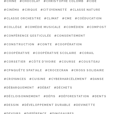
#CHINE
#CHOCOLAT
#CHRISTOPHE COLOMB
#CIDE
#CINÉMA
#CIRQUE
#CITOYENNETÉ
#CLASSE NATURE
#CLASSE ORCHESTRE
#CLIMAT
#CME
#COÉDUCATION
#COLLÈGE
#COMÉDIE MUSICALE
#COMÉDIEN
#COMPOST
#CONFÉRENCE GESTICULÉE
#CONSENTEMENT
#CONSTRUCTION
#CONTE
#COOPÉRATION
#COOPÉRATIVE
#COOPÉRATIVE SCOLAIRE
#CORAIL
#CORSETIER
#CÔTE D'IVOIRE
#COURSE
#COUSTEAU
#CPNQUÊTE SPATIALE
#CROCECRAN
#CROSS SOLIDAIRE
#CROYANCES
#CUISINE
#CYBERHARCÈLEMENT
#DANSE
#DÉBARQUEMENT
#DÉBAT
#DÉCHETS
#DÉCLOISONNEMENT
#DÉFIS
#DÉFORESTATION
#DENTS
#DESSIN
#DÉVELOPPEMENT DURABLE
#DEVINETTE
#DEVOIRS
#DIFFÉRENCE
#DINOSAURES