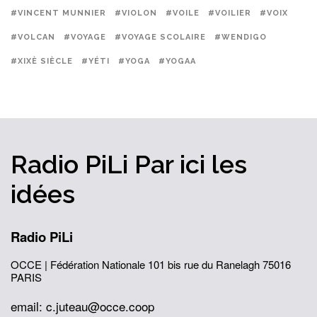
#VINCENT MUNNIER
#VIOLON
#VOILE
#VOILIER
#VOIX
#VOLCAN
#VOYAGE
#VOYAGE SCOLAIRE
#WENDIGO
#XIXÈ SIÈCLE
#YÉTI
#YOGA
#YOGAA
Radio PiLi
Par ici
les
idées
Radio PiLi
OCCE | Fédération Nationale
101 bis rue du Ranelagh
75016
PARIS
email: c.juteau@occe.coop