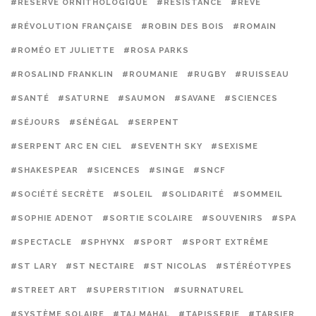
#RÉSERVE ORNITHOLOGIQUE
#RÉSISTANCE
#RÊVE
#RÉVOLUTION FRANÇAISE
#ROBIN DES BOIS
#ROMAIN
#ROMÉO ET JULIETTE
#ROSA PARKS
#ROSALIND FRANKLIN
#ROUMANIE
#RUGBY
#RUISSEAU
#SANTÉ
#SATURNE
#SAUMON
#SAVANE
#SCIENCES
#SÉJOURS
#SÉNÉGAL
#SERPENT
#SERPENT ARC EN CIEL
#SEVENTH SKY
#SEXISME
#SHAKESPEAR
#SICENCES
#SINGE
#SNCF
#SOCIÉTÉ SECRÈTE
#SOLEIL
#SOLIDARITÉ
#SOMMEIL
#SOPHIE ADENOT
#SORTIE SCOLAIRE
#SOUVENIRS
#SPA
#SPECTACLE
#SPHYNX
#SPORT
#SPORT EXTRÊME
#ST LARY
#ST NECTAIRE
#ST NICOLAS
#STÉRÉOTYPES
#STREET ART
#SUPERSTITION
#SURNATUREL
#SYSTÈME SOLAIRE
#TAJ MAHAL
#TAPISSERIE
#TARSIER