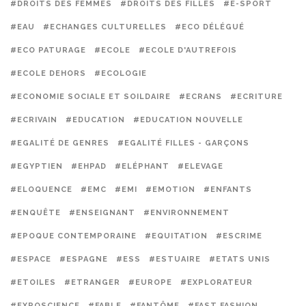
#DROITS DES FEMMES
#DROITS DES FILLES
#E-SPORT
#EAU
#ECHANGES CULTURELLES
#ECO DÉLÉGUÉ
#ECO PATURAGE
#ECOLE
#ECOLE D'AUTREFOIS
#ECOLE DEHORS
#ECOLOGIE
#ECONOMIE SOCIALE ET SOILDAIRE
#ECRANS
#ECRITURE
#ECRIVAIN
#EDUCATION
#EDUCATION NOUVELLE
#EGALITÉ DE GENRES
#EGALITÉ FILLES - GARÇONS
#EGYPTIEN
#EHPAD
#ELÉPHANT
#ELEVAGE
#ELOQUENCE
#EMC
#EMI
#EMOTION
#ENFANTS
#ENQUÊTE
#ENSEIGNANT
#ENVIRONNEMENT
#EPOQUE CONTEMPORAINE
#EQUITATION
#ESCRIME
#ESPACE
#ESPAGNE
#ESS
#ESTUAIRE
#ETATS UNIS
#ETOILES
#ETRANGER
#EUROPE
#EXPLORATEUR
#EXPOSCIENCE
#FABLE
#FANTÔME
#FAST FASHION