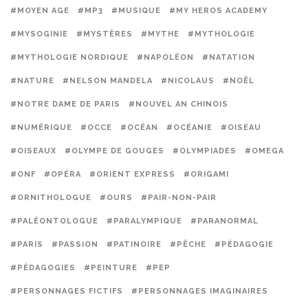
#MOYEN AGE
#MP3
#MUSIQUE
#MY HEROS ACADEMY
#MYSOGINIE
#MYSTÈRES
#MYTHE
#MYTHOLOGIE
#MYTHOLOGIE NORDIQUE
#NAPOLÉON
#NATATION
#NATURE
#NELSON MANDELA
#NICOLAUS
#NOËL
#NOTRE DAME DE PARIS
#NOUVEL AN CHINOIS
#NUMÉRIQUE
#OCCE
#OCÉAN
#OCÉANIE
#OISEAU
#OISEAUX
#OLYMPE DE GOUGES
#OLYMPIADES
#OMEGA
#ONF
#OPÉRA
#ORIENT EXPRESS
#ORIGAMI
#ORNITHOLOGUE
#OURS
#PAIR-NON-PAIR
#PALÉONTOLOGUE
#PARALYMPIQUE
#PARANORMAL
#PARIS
#PASSION
#PATINOIRE
#PÊCHE
#PÉDAGOGIE
#PÉDAGOGIES
#PEINTURE
#PEP
#PERSONNAGES FICTIFS
#PERSONNAGES IMAGINAIRES