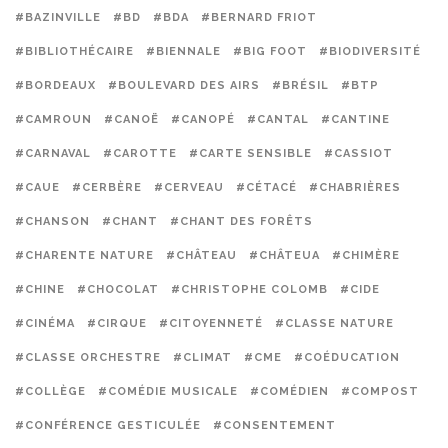
#BAZINVILLE
#BD
#BDA
#BERNARD FRIOT
#BIBLIOTHÉCAIRE
#BIENNALE
#BIG FOOT
#BIODIVERSITÉ
#BORDEAUX
#BOULEVARD DES AIRS
#BRÉSIL
#BTP
#CAMROUN
#CANOË
#CANOPÉ
#CANTAL
#CANTINE
#CARNAVAL
#CAROTTE
#CARTE SENSIBLE
#CASSIOT
#CAUE
#CERBÈRE
#CERVEAU
#CÉTACÉ
#CHABRIÈRES
#CHANSON
#CHANT
#CHANT DES FORÊTS
#CHARENTE NATURE
#CHÂTEAU
#CHÂTEUA
#CHIMÈRE
#CHINE
#CHOCOLAT
#CHRISTOPHE COLOMB
#CIDE
#CINÉMA
#CIRQUE
#CITOYENNETÉ
#CLASSE NATURE
#CLASSE ORCHESTRE
#CLIMAT
#CME
#COÉDUCATION
#COLLÈGE
#COMÉDIE MUSICALE
#COMÉDIEN
#COMPOST
#CONFÉRENCE GESTICULÉE
#CONSENTEMENT