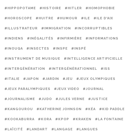
#HIPPOPOTAME
#HISTOIRE
#HITLER
#HOMOPHOBIE
#HOROSCOPE
#HUITRE
#HUMOUR
#ILE
#ILE D'AIX
#ILLUSTRATEUR
#IMMIGRATION
#INCORRUPTIBLES
#INDIENS
#INÉGALITÉS
#INFIRMIÈRE
#INFORMATIONS
#INOUQA
#INSECTES
#INSPE
#INSPÉ
#INSTRUMENT DE MUSIQUE
#INTELLIGENCE ARTIFICIELLE
#INTERGÉNÉRATION
#INTERGÉNÉRATIONNEL
#ISS
#ITALIE
#JAPON
#JARDIN
#JEU
#JEUX OLYMPIQUES
#JEUX PARALYMPIQUES
#JEUX VIDEO
#JOURNAL
#JOURNALISME
#JUDO
#JULES VERNE
#JUSTICE
#KANGOUROU
#KATHERINE JOHNSON
#KÉA
#KID PADDLE
#KOOKABURRA
#KORA
#KPOP
#KRAKEN
#LA FONTAINE
#LAÏCITÉ
#LANDART
#LANGAGE
#LANGUES