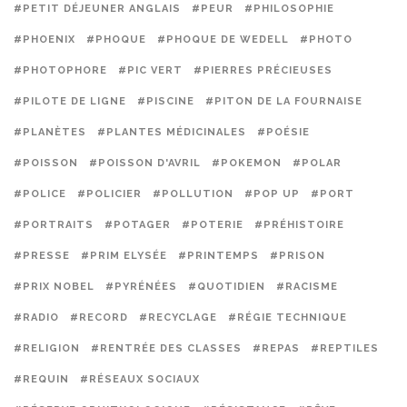
#PETIT DÉJEUNER ANGLAIS
#PEUR
#PHILOSOPHIE
#PHOENIX
#PHOQUE
#PHOQUE DE WEDELL
#PHOTO
#PHOTOPHORE
#PIC VERT
#PIERRES PRÉCIEUSES
#PILOTE DE LIGNE
#PISCINE
#PITON DE LA FOURNAISE
#PLANÈTES
#PLANTES MÉDICINALES
#POÉSIE
#POISSON
#POISSON D'AVRIL
#POKEMON
#POLAR
#POLICE
#POLICIER
#POLLUTION
#POP UP
#PORT
#PORTRAITS
#POTAGER
#POTERIE
#PRÉHISTOIRE
#PRESSE
#PRIM ELYSÉE
#PRINTEMPS
#PRISON
#PRIX NOBEL
#PYRÉNÉES
#QUOTIDIEN
#RACISME
#RADIO
#RECORD
#RECYCLAGE
#RÉGIE TECHNIQUE
#RELIGION
#RENTRÉE DES CLASSES
#REPAS
#REPTILES
#REQUIN
#RÉSEAUX SOCIAUX