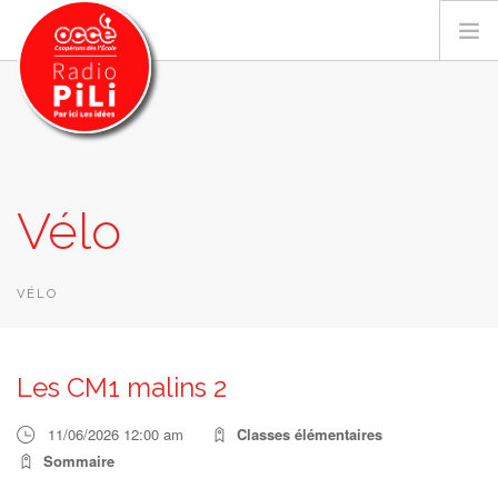
PRÉSENTATION
Vélo
GRILLE DES PROGRAMMES
EMISSIONS / PODCASTS
SUR LE TERRITOIRE
VÉLO
RESSOURCES
LES ACTU.
Les CM1 malins 2
RECHERCHER
11/06/2026 12:00 am
Classes élémentaires
CONTACT
Sommaire