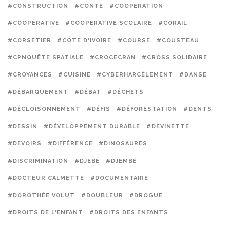
#CONSTRUCTION
#CONTE
#COOPÉRATION
#COOPÉRATIVE
#COOPÉRATIVE SCOLAIRE
#CORAIL
#CORSETIER
#CÔTE D'IVOIRE
#COURSE
#COUSTEAU
#CPNQUÊTE SPATIALE
#CROCECRAN
#CROSS SOLIDAIRE
#CROYANCES
#CUISINE
#CYBERHARCÈLEMENT
#DANSE
#DÉBARQUEMENT
#DÉBAT
#DÉCHETS
#DÉCLOISONNEMENT
#DÉFIS
#DÉFORESTATION
#DENTS
#DESSIN
#DÉVELOPPEMENT DURABLE
#DEVINETTE
#DEVOIRS
#DIFFÉRENCE
#DINOSAURES
#DISCRIMINATION
#DJEBÉ
#DJEMBÉ
#DOCTEUR CALMETTE
#DOCUMENTAIRE
#DOROTHÉE VOLUT
#DOUBLEUR
#DROGUE
#DROITS DE L'ENFANT
#DROITS DES ENFANTS