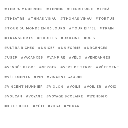
#TEMPS MODERNES
#TENNIS
#TERRITOIRE
#THÉÂ
#THÉÂTRE
#THMAS VINAU
#THOMAS VINAU
#TORTUE
#TOUR DU MONDE EN 80 JOURS
#TOUR EIFFEL
#TRAIN
#TRANSPORTS
#TRUFFES
#UKRAINE
#ULIS
#ULTRA RICHES
#UNICEF
#UNIFORME
#URGENCES
#USEP
#VACANCES
#VAMPIRE
#VÉLO
#VENDANGES
#VENDÉE GLOBE
#VERGER
#VERS DE TERRE
#VÊTEMENT
#VÊTEMENTS
#VIN
#VINCENT GAUDIN
#VINCENT MUNNIER
#VIOLON
#VOILE
#VOILIER
#VOIX
#VOLCAN
#VOYAGE
#VOYAGE SCOLAIRE
#WENDIGO
#XIXÈ SIÈCLE
#YÉTI
#YOGA
#YOGAA