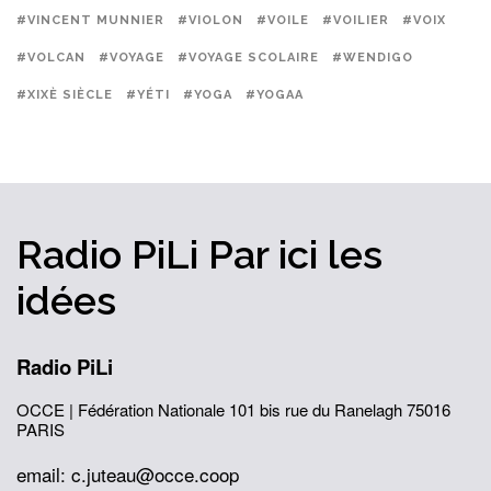
#VINCENT MUNNIER
#VIOLON
#VOILE
#VOILIER
#VOIX
#VOLCAN
#VOYAGE
#VOYAGE SCOLAIRE
#WENDIGO
#XIXÈ SIÈCLE
#YÉTI
#YOGA
#YOGAA
Radio PiLi
Par ici
les
idées
Radio PiLi
OCCE | Fédération Nationale
101 bis rue du Ranelagh
75016
PARIS
email: c.juteau@occe.coop