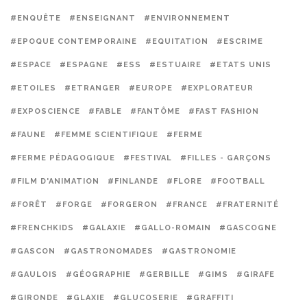
#ENQUÊTE
#ENSEIGNANT
#ENVIRONNEMENT
#EPOQUE CONTEMPORAINE
#EQUITATION
#ESCRIME
#ESPACE
#ESPAGNE
#ESS
#ESTUAIRE
#ETATS UNIS
#ETOILES
#ETRANGER
#EUROPE
#EXPLORATEUR
#EXPOSCIENCE
#FABLE
#FANTÔME
#FAST FASHION
#FAUNE
#FEMME SCIENTIFIQUE
#FERME
#FERME PÉDAGOGIQUE
#FESTIVAL
#FILLES - GARÇONS
#FILM D'ANIMATION
#FINLANDE
#FLORE
#FOOTBALL
#FORÊT
#FORGE
#FORGERON
#FRANCE
#FRATERNITÉ
#FRENCHKIDS
#GALAXIE
#GALLO-ROMAIN
#GASCOGNE
#GASCON
#GASTRONOMADES
#GASTRONOMIE
#GAULOIS
#GÉOGRAPHIE
#GERBILLE
#GIMS
#GIRAFE
#GIRONDE
#GLAXIE
#GLUCOSERIE
#GRAFFITI