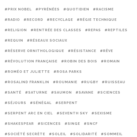
#PRIX NOBEL
#PYRÉNÉES
#QUOTIDIEN
#RACISME
#RADIO
#RECORD
#RECYCLAGE
#RÉGIE TECHNIQUE
#RELIGION
#RENTRÉE DES CLASSES
#REPAS
#REPTILES
#REQUIN
#RÉSEAUX SOCIAUX
#RÉSERVE ORNITHOLOGIQUE
#RÉSISTANCE
#RÊVE
#RÉVOLUTION FRANÇAISE
#ROBIN DES BOIS
#ROMAIN
#ROMÉO ET JULIETTE
#ROSA PARKS
#ROSALIND FRANKLIN
#ROUMANIE
#RUGBY
#RUISSEAU
#SANTÉ
#SATURNE
#SAUMON
#SAVANE
#SCIENCES
#SÉJOURS
#SÉNÉGAL
#SERPENT
#SERPENT ARC EN CIEL
#SEVENTH SKY
#SEXISME
#SHAKESPEAR
#SICENCES
#SINGE
#SNCF
#SOCIÉTÉ SECRÈTE
#SOLEIL
#SOLIDARITÉ
#SOMMEIL