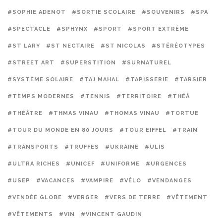
#SOPHIE ADENOT
#SORTIE SCOLAIRE
#SOUVENIRS
#SPA
#SPECTACLE
#SPHYNX
#SPORT
#SPORT EXTRÊME
#ST LARY
#ST NECTAIRE
#ST NICOLAS
#STÉRÉOTYPES
#STREET ART
#SUPERSTITION
#SURNATUREL
#SYSTÈME SOLAIRE
#TAJ MAHAL
#TAPISSERIE
#TARSIER
#TEMPS MODERNES
#TENNIS
#TERRITOIRE
#THÉÂ
#THÉÂTRE
#THMAS VINAU
#THOMAS VINAU
#TORTUE
#TOUR DU MONDE EN 80 JOURS
#TOUR EIFFEL
#TRAIN
#TRANSPORTS
#TRUFFES
#UKRAINE
#ULIS
#ULTRA RICHES
#UNICEF
#UNIFORME
#URGENCES
#USEP
#VACANCES
#VAMPIRE
#VÉLO
#VENDANGES
#VENDÉE GLOBE
#VERGER
#VERS DE TERRE
#VÊTEMENT
#VÊTEMENTS
#VIN
#VINCENT GAUDIN