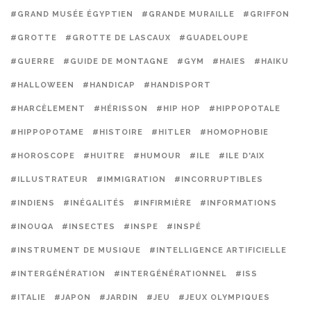
#GRAND MUSÉE ÉGYPTIEN
#GRANDE MURAILLE
#GRIFFON
#GROTTE
#GROTTE DE LASCAUX
#GUADELOUPE
#GUERRE
#GUIDE DE MONTAGNE
#GYM
#HAIES
#HAIKU
#HALLOWEEN
#HANDICAP
#HANDISPORT
#HARCÈLEMENT
#HÉRISSON
#HIP HOP
#HIPPOPOTALE
#HIPPOPOTAME
#HISTOIRE
#HITLER
#HOMOPHOBIE
#HOROSCOPE
#HUITRE
#HUMOUR
#ILE
#ILE D'AIX
#ILLUSTRATEUR
#IMMIGRATION
#INCORRUPTIBLES
#INDIENS
#INÉGALITÉS
#INFIRMIÈRE
#INFORMATIONS
#INOUQA
#INSECTES
#INSPE
#INSPÉ
#INSTRUMENT DE MUSIQUE
#INTELLIGENCE ARTIFICIELLE
#INTERGÉNÉRATION
#INTERGÉNÉRATIONNEL
#ISS
#ITALIE
#JAPON
#JARDIN
#JEU
#JEUX OLYMPIQUES