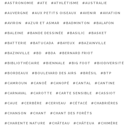
#ASTRONOMIE
#ATE
#ATHLÉTISME
#AUSTRALIE
#AUVERGNE
#AUX PETITS OISEAUX
#AVENIR
#AVIATION
#AVIRON
#AZUR ET ASMAR
#BADMINTON
#BALAFON
#BALEINE
#BANDE DESSINÉE
#BASILIC
#BASKET
#BATTERIE
#BATUCADA
#BAYEUX
#BAZAINVILLE
#BAZINVILLE
#BD
#BDA
#BERNARD FRIOT
#BIBLIOTHÉCAIRE
#BIENNALE
#BIG FOOT
#BIODIVERSITÉ
#BORDEAUX
#BOULEVARD DES AIRS
#BRÉSIL
#BTP
#CAMROUN
#CANOË
#CANOPÉ
#CANTAL
#CANTINE
#CARNAVAL
#CAROTTE
#CARTE SENSIBLE
#CASSIOT
#CAUE
#CERBÈRE
#CERVEAU
#CÉTACÉ
#CHABRIÈRES
#CHANSON
#CHANT
#CHANT DES FORÊTS
#CHARENTE NATURE
#CHÂTEAU
#CHÂTEUA
#CHIMÈRE