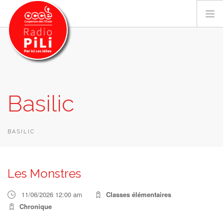
PRÉSENTATION
Basilic
GRILLE DES PROGRAMMES
EMISSIONS / PODCASTS
SUR LE TERRITOIRE
BASILIC
RESSOURCES
LES ACTU.
Les Monstres
RECHERCHER
11/06/2026 12:00 am
Classes élémentaires
CONTACT
Chronique