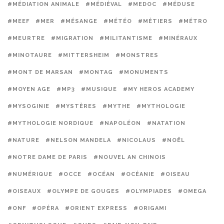
#MÉDIATION ANIMALE
#MÉDIÉVAL
#MEDOC
#MÉDUSE
#MEEF
#MER
#MÉSANGE
#MÉTÉO
#MÉTIERS
#MÉTRO
#MEURTRE
#MIGRATION
#MILITANTISME
#MINÉRAUX
#MINOTAURE
#MITTERSHEIM
#MONSTRES
#MONT DE MARSAN
#MONTAG
#MONUMENTS
#MOYEN AGE
#MP3
#MUSIQUE
#MY HEROS ACADEMY
#MYSOGINIE
#MYSTÈRES
#MYTHE
#MYTHOLOGIE
#MYTHOLOGIE NORDIQUE
#NAPOLÉON
#NATATION
#NATURE
#NELSON MANDELA
#NICOLAUS
#NOËL
#NOTRE DAME DE PARIS
#NOUVEL AN CHINOIS
#NUMÉRIQUE
#OCCE
#OCÉAN
#OCÉANIE
#OISEAU
#OISEAUX
#OLYMPE DE GOUGES
#OLYMPIADES
#OMEGA
#ONF
#OPÉRA
#ORIENT EXPRESS
#ORIGAMI