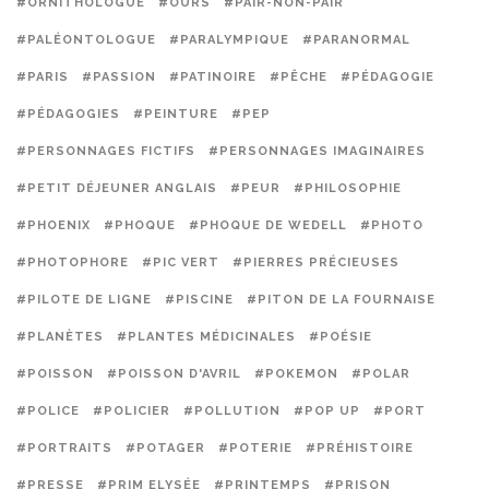
#ORNITHOLOGUE
#OURS
#PAIR-NON-PAIR
#PALÉONTOLOGUE
#PARALYMPIQUE
#PARANORMAL
#PARIS
#PASSION
#PATINOIRE
#PÊCHE
#PÉDAGOGIE
#PÉDAGOGIES
#PEINTURE
#PEP
#PERSONNAGES FICTIFS
#PERSONNAGES IMAGINAIRES
#PETIT DÉJEUNER ANGLAIS
#PEUR
#PHILOSOPHIE
#PHOENIX
#PHOQUE
#PHOQUE DE WEDELL
#PHOTO
#PHOTOPHORE
#PIC VERT
#PIERRES PRÉCIEUSES
#PILOTE DE LIGNE
#PISCINE
#PITON DE LA FOURNAISE
#PLANÈTES
#PLANTES MÉDICINALES
#POÉSIE
#POISSON
#POISSON D'AVRIL
#POKEMON
#POLAR
#POLICE
#POLICIER
#POLLUTION
#POP UP
#PORT
#PORTRAITS
#POTAGER
#POTERIE
#PRÉHISTOIRE
#PRESSE
#PRIM ELYSÉE
#PRINTEMPS
#PRISON