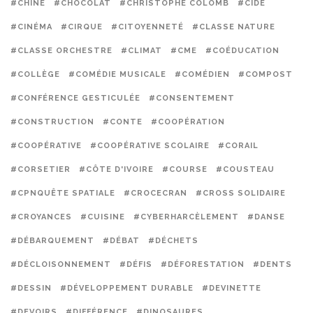
#CHINE
#CHOCOLAT
#CHRISTOPHE COLOMB
#CIDE
#CINÉMA
#CIRQUE
#CITOYENNETÉ
#CLASSE NATURE
#CLASSE ORCHESTRE
#CLIMAT
#CME
#COÉDUCATION
#COLLÈGE
#COMÉDIE MUSICALE
#COMÉDIEN
#COMPOST
#CONFÉRENCE GESTICULÉE
#CONSENTEMENT
#CONSTRUCTION
#CONTE
#COOPÉRATION
#COOPÉRATIVE
#COOPÉRATIVE SCOLAIRE
#CORAIL
#CORSETIER
#CÔTE D'IVOIRE
#COURSE
#COUSTEAU
#CPNQUÊTE SPATIALE
#CROCECRAN
#CROSS SOLIDAIRE
#CROYANCES
#CUISINE
#CYBERHARCÈLEMENT
#DANSE
#DÉBARQUEMENT
#DÉBAT
#DÉCHETS
#DÉCLOISONNEMENT
#DÉFIS
#DÉFORESTATION
#DENTS
#DESSIN
#DÉVELOPPEMENT DURABLE
#DEVINETTE
#DEVOIRS
#DIFFÉRENCE
#DINOSAURES