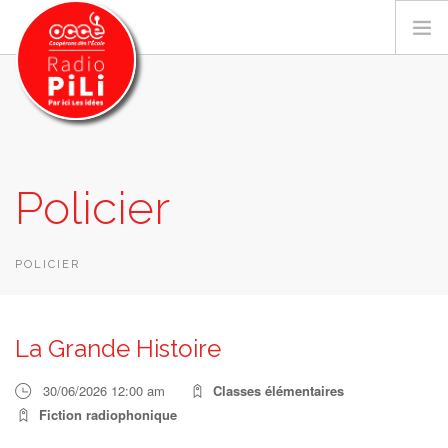
PRÉSENTATION
Policier
GRILLE DES PROGRAMMES
EMISSIONS / PODCASTS
SUR LE TERRITOIRE
POLICIER
RESSOURCES
LES ACTU.
La Grande Histoire
RECHERCHER
30/06/2026 12:00 am
Classes élémentaires
CONTACT
Fiction radiophonique