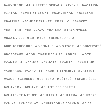
#AUVERGNE
#AUX PETITS OISEAUX
#AVENIR
#AVIATION
#AVIRON
#AZUR ET ASMAR
#BADMINTON
#BALAFON
#BALEINE
#BANDE DESSINÉE
#BASILIC
#BASKET
#BATTERIE
#BATUCADA
#BAYEUX
#BAZAINVILLE
#BAZINVILLE
#BD
#BDA
#BERNARD FRIOT
#BIBLIOTHÉCAIRE
#BIENNALE
#BIG FOOT
#BIODIVERSITÉ
#BORDEAUX
#BOULEVARD DES AIRS
#BRÉSIL
#BTP
#CAMROUN
#CANOË
#CANOPÉ
#CANTAL
#CANTINE
#CARNAVAL
#CAROTTE
#CARTE SENSIBLE
#CASSIOT
#CAUE
#CERBÈRE
#CERVEAU
#CÉTACÉ
#CHABRIÈRES
#CHANSON
#CHANT
#CHANT DES FORÊTS
#CHARENTE NATURE
#CHÂTEAU
#CHÂTEUA
#CHIMÈRE
#CHINE
#CHOCOLAT
#CHRISTOPHE COLOMB
#CIDE