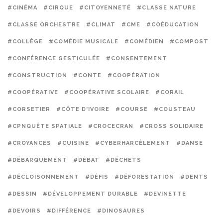
#CINÉMA
#CIRQUE
#CITOYENNETÉ
#CLASSE NATURE
#CLASSE ORCHESTRE
#CLIMAT
#CME
#COÉDUCATION
#COLLÈGE
#COMÉDIE MUSICALE
#COMÉDIEN
#COMPOST
#CONFÉRENCE GESTICULÉE
#CONSENTEMENT
#CONSTRUCTION
#CONTE
#COOPÉRATION
#COOPÉRATIVE
#COOPÉRATIVE SCOLAIRE
#CORAIL
#CORSETIER
#CÔTE D'IVOIRE
#COURSE
#COUSTEAU
#CPNQUÊTE SPATIALE
#CROCECRAN
#CROSS SOLIDAIRE
#CROYANCES
#CUISINE
#CYBERHARCÈLEMENT
#DANSE
#DÉBARQUEMENT
#DÉBAT
#DÉCHETS
#DÉCLOISONNEMENT
#DÉFIS
#DÉFORESTATION
#DENTS
#DESSIN
#DÉVELOPPEMENT DURABLE
#DEVINETTE
#DEVOIRS
#DIFFÉRENCE
#DINOSAURES