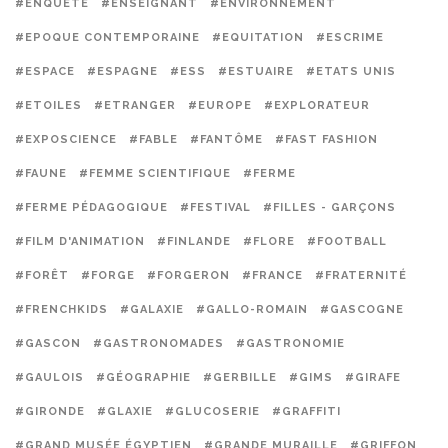
#ENQUÊTE
#ENSEIGNANT
#ENVIRONNEMENT
#EPOQUE CONTEMPORAINE
#EQUITATION
#ESCRIME
#ESPACE
#ESPAGNE
#ESS
#ESTUAIRE
#ETATS UNIS
#ETOILES
#ETRANGER
#EUROPE
#EXPLORATEUR
#EXPOSCIENCE
#FABLE
#FANTÔME
#FAST FASHION
#FAUNE
#FEMME SCIENTIFIQUE
#FERME
#FERME PÉDAGOGIQUE
#FESTIVAL
#FILLES - GARÇONS
#FILM D'ANIMATION
#FINLANDE
#FLORE
#FOOTBALL
#FORÊT
#FORGE
#FORGERON
#FRANCE
#FRATERNITÉ
#FRENCHKIDS
#GALAXIE
#GALLO-ROMAIN
#GASCOGNE
#GASCON
#GASTRONOMADES
#GASTRONOMIE
#GAULOIS
#GÉOGRAPHIE
#GERBILLE
#GIMS
#GIRAFE
#GIRONDE
#GLAXIE
#GLUCOSERIE
#GRAFFITI
#GRAND MUSÉE ÉGYPTIEN
#GRANDE MURAILLE
#GRIFFON