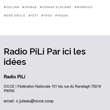
#VOLCAN
#VOYAGE
#VOYAGE SCOLAIRE
#WENDIGO
#XIXÈ SIÈCLE
#YÉTI
#YOGA
#YOGAA
Radio PiLi
Par ici
les
idées
Radio PiLi
OCCE | Fédération Nationale
101 bis rue du Ranelagh
75016
PARIS
email: c.juteau@occe.coop