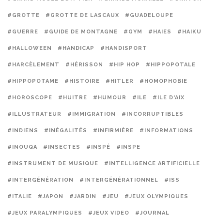
#GROTTE
#GROTTE DE LASCAUX
#GUADELOUPE
#GUERRE
#GUIDE DE MONTAGNE
#GYM
#HAIES
#HAIKU
#HALLOWEEN
#HANDICAP
#HANDISPORT
#HARCÈLEMENT
#HÉRISSON
#HIP HOP
#HIPPOPOTALE
#HIPPOPOTAME
#HISTOIRE
#HITLER
#HOMOPHOBIE
#HOROSCOPE
#HUITRE
#HUMOUR
#ILE
#ILE D'AIX
#ILLUSTRATEUR
#IMMIGRATION
#INCORRUPTIBLES
#INDIENS
#INÉGALITÉS
#INFIRMIÈRE
#INFORMATIONS
#INOUQA
#INSECTES
#INSPÉ
#INSPE
#INSTRUMENT DE MUSIQUE
#INTELLIGENCE ARTIFICIELLE
#INTERGÉNÉRATION
#INTERGÉNÉRATIONNEL
#ISS
#ITALIE
#JAPON
#JARDIN
#JEU
#JEUX OLYMPIQUES
#JEUX PARALYMPIQUES
#JEUX VIDEO
#JOURNAL