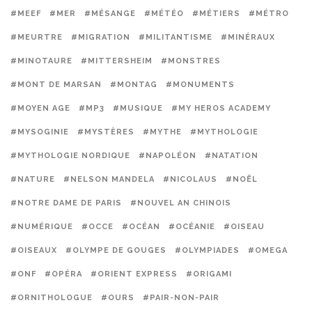
#MEEF
#MER
#MÉSANGE
#MÉTÉO
#MÉTIERS
#MÉTRO
#MEURTRE
#MIGRATION
#MILITANTISME
#MINÉRAUX
#MINOTAURE
#MITTERSHEIM
#MONSTRES
#MONT DE MARSAN
#MONTAG
#MONUMENTS
#MOYEN AGE
#MP3
#MUSIQUE
#MY HEROS ACADEMY
#MYSOGINIE
#MYSTÈRES
#MYTHE
#MYTHOLOGIE
#MYTHOLOGIE NORDIQUE
#NAPOLÉON
#NATATION
#NATURE
#NELSON MANDELA
#NICOLAUS
#NOËL
#NOTRE DAME DE PARIS
#NOUVEL AN CHINOIS
#NUMÉRIQUE
#OCCE
#OCÉAN
#OCÉANIE
#OISEAU
#OISEAUX
#OLYMPE DE GOUGES
#OLYMPIADES
#OMEGA
#ONF
#OPÉRA
#ORIENT EXPRESS
#ORIGAMI
#ORNITHOLOGUE
#OURS
#PAIR-NON-PAIR