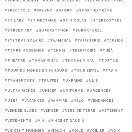
#SOPHIE ADENOT
#SORTIE SCOLAIRE
#SOUVENIRS
#SPA
#SPECTACLE
#SPHYNX
#SPORT
#SPORT EXTRÊME
#ST LARY
#ST NECTAIRE
#ST NICOLAS
#STÉRÉOTYPES
#STREET ART
#SUPERSTITION
#SURNATUREL
#SYSTÈME SOLAIRE
#TAJ MAHAL
#TAPISSERIE
#TARSIER
#TEMPS MODERNES
#TENNIS
#TERRITOIRE
#THÉÂ
#THÉÂTRE
#THMAS VINAU
#THOMAS VINAU
#TORTUE
#TOUR DU MONDE EN 80 JOURS
#TOUR EIFFEL
#TRAIN
#TRANSPORTS
#TRUFFES
#UKRAINE
#ULIS
#ULTRA RICHES
#UNICEF
#UNIFORME
#URGENCES
#USEP
#VACANCES
#VAMPIRE
#VÉLO
#VENDANGES
#VENDÉE GLOBE
#VERGER
#VERS DE TERRE
#VÊTEMENT
#VÊTEMENTS
#VIN
#VINCENT GAUDIN
#VINCENT MUNNIER
#VIOLON
#VOILE
#VOILIER
#VOIX