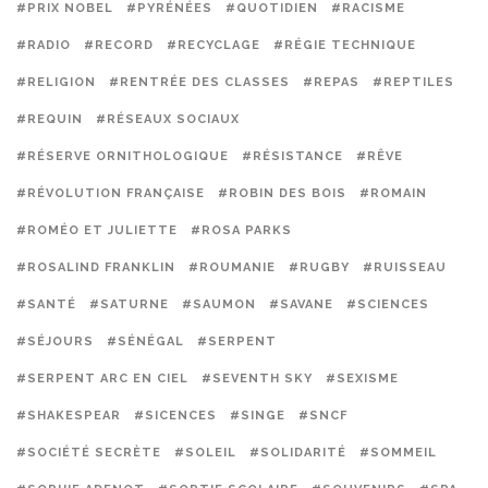
#PRIX NOBEL
#PYRÉNÉES
#QUOTIDIEN
#RACISME
#RADIO
#RECORD
#RECYCLAGE
#RÉGIE TECHNIQUE
#RELIGION
#RENTRÉE DES CLASSES
#REPAS
#REPTILES
#REQUIN
#RÉSEAUX SOCIAUX
#RÉSERVE ORNITHOLOGIQUE
#RÉSISTANCE
#RÊVE
#RÉVOLUTION FRANÇAISE
#ROBIN DES BOIS
#ROMAIN
#ROMÉO ET JULIETTE
#ROSA PARKS
#ROSALIND FRANKLIN
#ROUMANIE
#RUGBY
#RUISSEAU
#SANTÉ
#SATURNE
#SAUMON
#SAVANE
#SCIENCES
#SÉJOURS
#SÉNÉGAL
#SERPENT
#SERPENT ARC EN CIEL
#SEVENTH SKY
#SEXISME
#SHAKESPEAR
#SICENCES
#SINGE
#SNCF
#SOCIÉTÉ SECRÈTE
#SOLEIL
#SOLIDARITÉ
#SOMMEIL