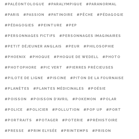
#PALÉONTOLOGUE
#PARALYMPIQUE
#PARANORMAL
#PARIS
#PASSION
#PATINOIRE
#PÊCHE
#PÉDAGOGIE
#PÉDAGOGIES
#PEINTURE
#PEP
#PERSONNAGES FICTIFS
#PERSONNAGES IMAGINAIRES
#PETIT DÉJEUNER ANGLAIS
#PEUR
#PHILOSOPHIE
#PHOENIX
#PHOQUE
#PHOQUE DE WEDELL
#PHOTO
#PHOTOPHORE
#PIC VERT
#PIERRES PRÉCIEUSES
#PILOTE DE LIGNE
#PISCINE
#PITON DE LA FOURNAISE
#PLANÈTES
#PLANTES MÉDICINALES
#POÉSIE
#POISSON
#POISSON D'AVRIL
#POKEMON
#POLAR
#POLICE
#POLICIER
#POLLUTION
#POP UP
#PORT
#PORTRAITS
#POTAGER
#POTERIE
#PRÉHISTOIRE
#PRESSE
#PRIM ELYSÉE
#PRINTEMPS
#PRISON