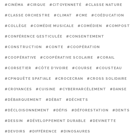
#CINÉMA
#CIRQUE
#CITOYENNETÉ
#CLASSE NATURE
#CLASSE ORCHESTRE
#CLIMAT
#CME
#COÉDUCATION
#COLLÈGE
#COMÉDIE MUSICALE
#COMÉDIEN
#COMPOST
#CONFÉRENCE GESTICULÉE
#CONSENTEMENT
#CONSTRUCTION
#CONTE
#COOPÉRATION
#COOPÉRATIVE
#COOPÉRATIVE SCOLAIRE
#CORAIL
#CORSETIER
#CÔTE D'IVOIRE
#COURSE
#COUSTEAU
#CPNQUÊTE SPATIALE
#CROCECRAN
#CROSS SOLIDAIRE
#CROYANCES
#CUISINE
#CYBERHARCÈLEMENT
#DANSE
#DÉBARQUEMENT
#DÉBAT
#DÉCHETS
#DÉCLOISONNEMENT
#DÉFIS
#DÉFORESTATION
#DENTS
#DESSIN
#DÉVELOPPEMENT DURABLE
#DEVINETTE
#DEVOIRS
#DIFFÉRENCE
#DINOSAURES