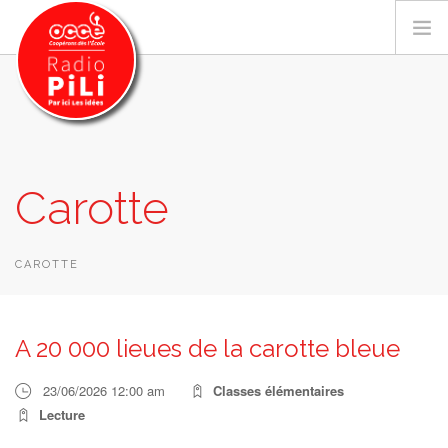
PRÉSENTATION
Carotte
GRILLE DES PROGRAMMES
EMISSIONS / PODCASTS
SUR LE TERRITOIRE
CAROTTE
RESSOURCES
LES ACTU.
A 20 000 lieues de la carotte bleue
RECHERCHER
23/06/2026 12:00 am
Classes élémentaires
CONTACT
Lecture