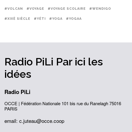
#VOLCAN
#VOYAGE
#VOYAGE SCOLAIRE
#WENDIGO
#XIXÈ SIÈCLE
#YÉTI
#YOGA
#YOGAA
Radio PiLi
Par ici
les
idées
Radio PiLi
OCCE | Fédération Nationale
101 bis rue du Ranelagh
75016
PARIS
email: c.juteau@occe.coop