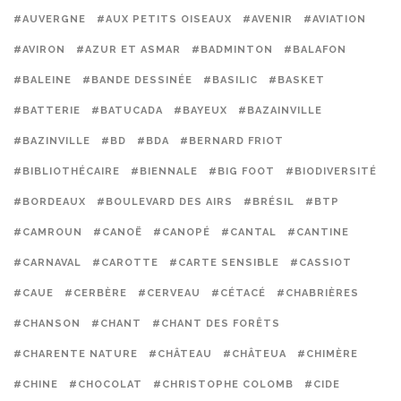
#AUVERGNE
#AUX PETITS OISEAUX
#AVENIR
#AVIATION
#AVIRON
#AZUR ET ASMAR
#BADMINTON
#BALAFON
#BALEINE
#BANDE DESSINÉE
#BASILIC
#BASKET
#BATTERIE
#BATUCADA
#BAYEUX
#BAZAINVILLE
#BAZINVILLE
#BD
#BDA
#BERNARD FRIOT
#BIBLIOTHÉCAIRE
#BIENNALE
#BIG FOOT
#BIODIVERSITÉ
#BORDEAUX
#BOULEVARD DES AIRS
#BRÉSIL
#BTP
#CAMROUN
#CANOË
#CANOPÉ
#CANTAL
#CANTINE
#CARNAVAL
#CAROTTE
#CARTE SENSIBLE
#CASSIOT
#CAUE
#CERBÈRE
#CERVEAU
#CÉTACÉ
#CHABRIÈRES
#CHANSON
#CHANT
#CHANT DES FORÊTS
#CHARENTE NATURE
#CHÂTEAU
#CHÂTEUA
#CHIMÈRE
#CHINE
#CHOCOLAT
#CHRISTOPHE COLOMB
#CIDE