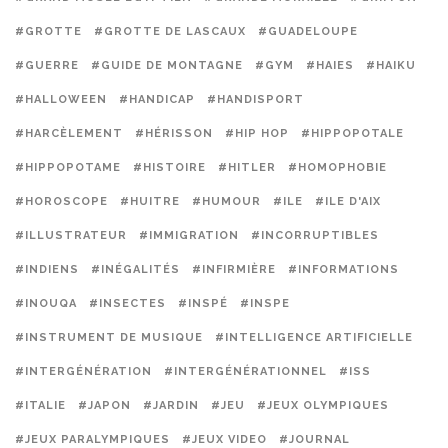
#GROTTE
#GROTTE DE LASCAUX
#GUADELOUPE
#GUERRE
#GUIDE DE MONTAGNE
#GYM
#HAIES
#HAIKU
#HALLOWEEN
#HANDICAP
#HANDISPORT
#HARCÈLEMENT
#HÉRISSON
#HIP HOP
#HIPPOPOTALE
#HIPPOPOTAME
#HISTOIRE
#HITLER
#HOMOPHOBIE
#HOROSCOPE
#HUITRE
#HUMOUR
#ILE
#ILE D'AIX
#ILLUSTRATEUR
#IMMIGRATION
#INCORRUPTIBLES
#INDIENS
#INÉGALITÉS
#INFIRMIÈRE
#INFORMATIONS
#INOUQA
#INSECTES
#INSPÉ
#INSPE
#INSTRUMENT DE MUSIQUE
#INTELLIGENCE ARTIFICIELLE
#INTERGÉNÉRATION
#INTERGÉNÉRATIONNEL
#ISS
#ITALIE
#JAPON
#JARDIN
#JEU
#JEUX OLYMPIQUES
#JEUX PARALYMPIQUES
#JEUX VIDEO
#JOURNAL