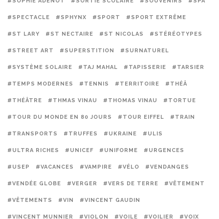
#SOPHIE ADENOT
#SORTIE SCOLAIRE
#SOUVENIRS
#SPA
#SPECTACLE
#SPHYNX
#SPORT
#SPORT EXTRÊME
#ST LARY
#ST NECTAIRE
#ST NICOLAS
#STÉRÉOTYPES
#STREET ART
#SUPERSTITION
#SURNATUREL
#SYSTÈME SOLAIRE
#TAJ MAHAL
#TAPISSERIE
#TARSIER
#TEMPS MODERNES
#TENNIS
#TERRITOIRE
#THÉÂ
#THÉÂTRE
#THMAS VINAU
#THOMAS VINAU
#TORTUE
#TOUR DU MONDE EN 80 JOURS
#TOUR EIFFEL
#TRAIN
#TRANSPORTS
#TRUFFES
#UKRAINE
#ULIS
#ULTRA RICHES
#UNICEF
#UNIFORME
#URGENCES
#USEP
#VACANCES
#VAMPIRE
#VÉLO
#VENDANGES
#VENDÉE GLOBE
#VERGER
#VERS DE TERRE
#VÊTEMENT
#VÊTEMENTS
#VIN
#VINCENT GAUDIN
#VINCENT MUNNIER
#VIOLON
#VOILE
#VOILIER
#VOIX