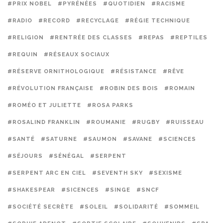
#PRIX NOBEL
#PYRÉNÉES
#QUOTIDIEN
#RACISME
#RADIO
#RECORD
#RECYCLAGE
#RÉGIE TECHNIQUE
#RELIGION
#RENTRÉE DES CLASSES
#REPAS
#REPTILES
#REQUIN
#RÉSEAUX SOCIAUX
#RÉSERVE ORNITHOLOGIQUE
#RÉSISTANCE
#RÊVE
#RÉVOLUTION FRANÇAISE
#ROBIN DES BOIS
#ROMAIN
#ROMÉO ET JULIETTE
#ROSA PARKS
#ROSALIND FRANKLIN
#ROUMANIE
#RUGBY
#RUISSEAU
#SANTÉ
#SATURNE
#SAUMON
#SAVANE
#SCIENCES
#SÉJOURS
#SÉNÉGAL
#SERPENT
#SERPENT ARC EN CIEL
#SEVENTH SKY
#SEXISME
#SHAKESPEAR
#SICENCES
#SINGE
#SNCF
#SOCIÉTÉ SECRÈTE
#SOLEIL
#SOLIDARITÉ
#SOMMEIL