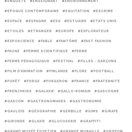
#ENQUÊTE
#ENSEIGNANT
#ENVIRONNEMENT
#EPOQUE CONTEMPORAINE
#EQUITATION
#ESCRIME
#ESPACE
#ESPAGNE
#ESS
#ESTUAIRE
#ETATS UNIS
#ETOILES
#ETRANGER
#EUROPE
#EXPLORATEUR
#EXPOSCIENCE
#FABLE
#FANTÔME
#FAST FASHION
#FAUNE
#FEMME SCIENTIFIQUE
#FERME
#FERME PÉDAGOGIQUE
#FESTIVAL
#FILLES - GARÇONS
#FILM D'ANIMATION
#FINLANDE
#FLORE
#FOOTBALL
#FORÊT
#FORGE
#FORGERON
#FRANCE
#FRATERNITÉ
#FRENCHKIDS
#GALAXIE
#GALLO-ROMAIN
#GASCOGNE
#GASCON
#GASTRONOMADES
#GASTRONOMIE
#GAULOIS
#GÉOGRAPHIE
#GERBILLE
#GIMS
#GIRAFE
#GIRONDE
#GLAXIE
#GLUCOSERIE
#GRAFFITI
#GRAND MUSÉE ÉGYPTIEN
#GRANDE MURAILLE
#GRIFFON