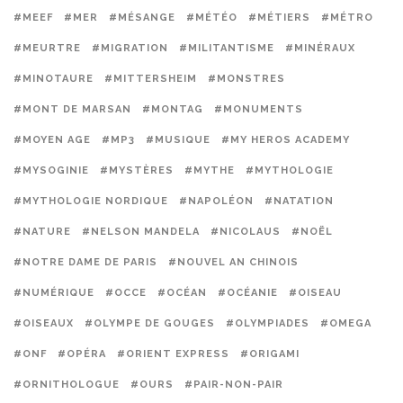
#MEEF
#MER
#MÉSANGE
#MÉTÉO
#MÉTIERS
#MÉTRO
#MEURTRE
#MIGRATION
#MILITANTISME
#MINÉRAUX
#MINOTAURE
#MITTERSHEIM
#MONSTRES
#MONT DE MARSAN
#MONTAG
#MONUMENTS
#MOYEN AGE
#MP3
#MUSIQUE
#MY HEROS ACADEMY
#MYSOGINIE
#MYSTÈRES
#MYTHE
#MYTHOLOGIE
#MYTHOLOGIE NORDIQUE
#NAPOLÉON
#NATATION
#NATURE
#NELSON MANDELA
#NICOLAUS
#NOËL
#NOTRE DAME DE PARIS
#NOUVEL AN CHINOIS
#NUMÉRIQUE
#OCCE
#OCÉAN
#OCÉANIE
#OISEAU
#OISEAUX
#OLYMPE DE GOUGES
#OLYMPIADES
#OMEGA
#ONF
#OPÉRA
#ORIENT EXPRESS
#ORIGAMI
#ORNITHOLOGUE
#OURS
#PAIR-NON-PAIR