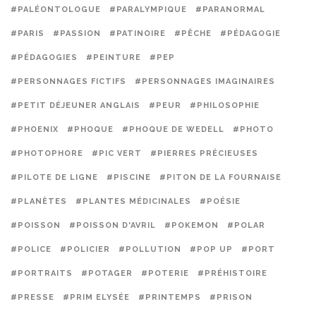
#PALÉONTOLOGUE
#PARALYMPIQUE
#PARANORMAL
#PARIS
#PASSION
#PATINOIRE
#PÊCHE
#PÉDAGOGIE
#PÉDAGOGIES
#PEINTURE
#PEP
#PERSONNAGES FICTIFS
#PERSONNAGES IMAGINAIRES
#PETIT DÉJEUNER ANGLAIS
#PEUR
#PHILOSOPHIE
#PHOENIX
#PHOQUE
#PHOQUE DE WEDELL
#PHOTO
#PHOTOPHORE
#PIC VERT
#PIERRES PRÉCIEUSES
#PILOTE DE LIGNE
#PISCINE
#PITON DE LA FOURNAISE
#PLANÈTES
#PLANTES MÉDICINALES
#POÉSIE
#POISSON
#POISSON D'AVRIL
#POKEMON
#POLAR
#POLICE
#POLICIER
#POLLUTION
#POP UP
#PORT
#PORTRAITS
#POTAGER
#POTERIE
#PRÉHISTOIRE
#PRESSE
#PRIM ELYSÉE
#PRINTEMPS
#PRISON