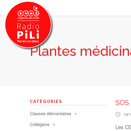
Plantes médicin
PRÉSENTATION
GRILLE DES PROGRAMMES
EMISSIONS / PODCASTS
SUR LE TERRITOIRE
RESSOURCES
LES ACTU.
SOS 
CATÉGORIES
RECHERCHER
Classes élémentaires
14/
CONTACT
Collégiens
Les CE