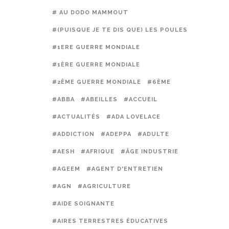
# AU DODO MAMMOUT
#(PUISQUE JE TE DIS QUE) LES POULES PRÉFÈREN
#1ERE GUERRE MONDIALE
#1ÈRE GUERRE MONDIALE
#2ÈME GUERRE MONDIALE
#6ÈME
#ABBA
#ABEILLES
#ACCUEIL
#ACTUALITÉS
#ADA LOVELACE
#ADDICTION
#ADEPPA
#ADULTE
#AESH
#AFRIQUE
#ÂGE INDUSTRIE
#AGEEM
#AGENT D'ENTRETIEN
#AGN
#AGRICULTURE
#AIDE SOIGNANTE
#AIRES TERRESTRES ÉDUCATIVES