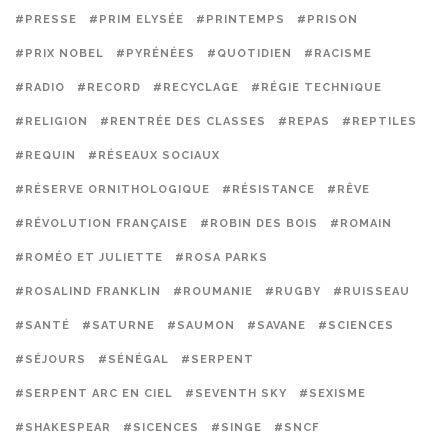
#PRESSE
#PRIM ELYSÉE
#PRINTEMPS
#PRISON
#PRIX NOBEL
#PYRÉNÉES
#QUOTIDIEN
#RACISME
#RADIO
#RECORD
#RECYCLAGE
#RÉGIE TECHNIQUE
#RELIGION
#RENTRÉE DES CLASSES
#REPAS
#REPTILES
#REQUIN
#RÉSEAUX SOCIAUX
#RÉSERVE ORNITHOLOGIQUE
#RÉSISTANCE
#RÊVE
#RÉVOLUTION FRANÇAISE
#ROBIN DES BOIS
#ROMAIN
#ROMÉO ET JULIETTE
#ROSA PARKS
#ROSALIND FRANKLIN
#ROUMANIE
#RUGBY
#RUISSEAU
#SANTÉ
#SATURNE
#SAUMON
#SAVANE
#SCIENCES
#SÉJOURS
#SÉNÉGAL
#SERPENT
#SERPENT ARC EN CIEL
#SEVENTH SKY
#SEXISME
#SHAKESPEAR
#SICENCES
#SINGE
#SNCF