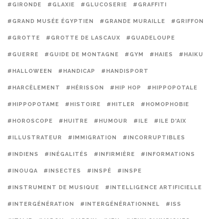
#GIRONDE
#GLAXIE
#GLUCOSERIE
#GRAFFITI
#GRAND MUSÉE ÉGYPTIEN
#GRANDE MURAILLE
#GRIFFON
#GROTTE
#GROTTE DE LASCAUX
#GUADELOUPE
#GUERRE
#GUIDE DE MONTAGNE
#GYM
#HAIES
#HAIKU
#HALLOWEEN
#HANDICAP
#HANDISPORT
#HARCÈLEMENT
#HÉRISSON
#HIP HOP
#HIPPOPOTALE
#HIPPOPOTAME
#HISTOIRE
#HITLER
#HOMOPHOBIE
#HOROSCOPE
#HUITRE
#HUMOUR
#ILE
#ILE D'AIX
#ILLUSTRATEUR
#IMMIGRATION
#INCORRUPTIBLES
#INDIENS
#INÉGALITÉS
#INFIRMIÈRE
#INFORMATIONS
#INOUQA
#INSECTES
#INSPÉ
#INSPE
#INSTRUMENT DE MUSIQUE
#INTELLIGENCE ARTIFICIELLE
#INTERGÉNÉRATION
#INTERGÉNÉRATIONNEL
#ISS