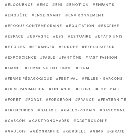
#ELOQUENCE
#EMC
#EMI
#EMOTION
#ENFANTS
#ENQUÊTE
#ENSEIGNANT
#ENVIRONNEMENT
#EPOQUE CONTEMPORAINE
#EQUITATION
#ESCRIME
#ESPACE
#ESPAGNE
#ESS
#ESTUAIRE
#ETATS UNIS
#ETOILES
#ETRANGER
#EUROPE
#EXPLORATEUR
#EXPOSCIENCE
#FABLE
#FANTÔME
#FAST FASHION
#FAUNE
#FEMME SCIENTIFIQUE
#FERME
#FERME PÉDAGOGIQUE
#FESTIVAL
#FILLES - GARÇONS
#FILM D'ANIMATION
#FINLANDE
#FLORE
#FOOTBALL
#FORÊT
#FORGE
#FORGERON
#FRANCE
#FRATERNITÉ
#FRENCHKIDS
#GALAXIE
#GALLO-ROMAIN
#GASCOGNE
#GASCON
#GASTRONOMADES
#GASTRONOMIE
#GAULOIS
#GÉOGRAPHIE
#GERBILLE
#GIMS
#GIRAFE