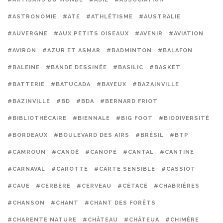
#ASTRONOMIE
#ATE
#ATHLÉTISME
#AUSTRALIE
#AUVERGNE
#AUX PETITS OISEAUX
#AVENIR
#AVIATION
#AVIRON
#AZUR ET ASMAR
#BADMINTON
#BALAFON
#BALEINE
#BANDE DESSINÉE
#BASILIC
#BASKET
#BATTERIE
#BATUCADA
#BAYEUX
#BAZAINVILLE
#BAZINVILLE
#BD
#BDA
#BERNARD FRIOT
#BIBLIOTHÉCAIRE
#BIENNALE
#BIG FOOT
#BIODIVERSITÉ
#BORDEAUX
#BOULEVARD DES AIRS
#BRÉSIL
#BTP
#CAMROUN
#CANOË
#CANOPÉ
#CANTAL
#CANTINE
#CARNAVAL
#CAROTTE
#CARTE SENSIBLE
#CASSIOT
#CAUE
#CERBÈRE
#CERVEAU
#CÉTACÉ
#CHABRIÈRES
#CHANSON
#CHANT
#CHANT DES FORÊTS
#CHARENTE NATURE
#CHÂTEAU
#CHÂTEUA
#CHIMÈRE