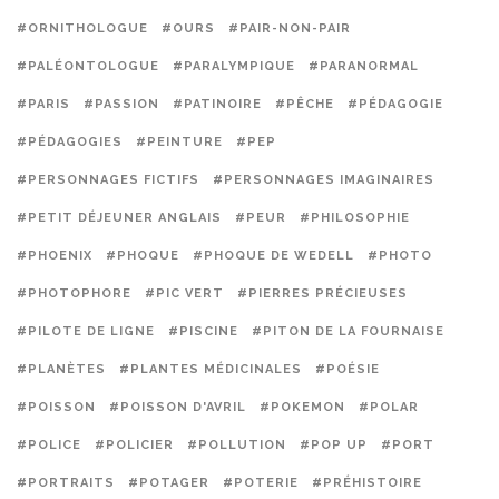
#ORNITHOLOGUE
#OURS
#PAIR-NON-PAIR
#PALÉONTOLOGUE
#PARALYMPIQUE
#PARANORMAL
#PARIS
#PASSION
#PATINOIRE
#PÊCHE
#PÉDAGOGIE
#PÉDAGOGIES
#PEINTURE
#PEP
#PERSONNAGES FICTIFS
#PERSONNAGES IMAGINAIRES
#PETIT DÉJEUNER ANGLAIS
#PEUR
#PHILOSOPHIE
#PHOENIX
#PHOQUE
#PHOQUE DE WEDELL
#PHOTO
#PHOTOPHORE
#PIC VERT
#PIERRES PRÉCIEUSES
#PILOTE DE LIGNE
#PISCINE
#PITON DE LA FOURNAISE
#PLANÈTES
#PLANTES MÉDICINALES
#POÉSIE
#POISSON
#POISSON D'AVRIL
#POKEMON
#POLAR
#POLICE
#POLICIER
#POLLUTION
#POP UP
#PORT
#PORTRAITS
#POTAGER
#POTERIE
#PRÉHISTOIRE