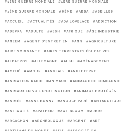
#1ERE GUERRE MONDIALE
#1ÈRE GUERRE MONDIALE
#2ÈME GUERRE MONDIALE
#6ÈME
#ABBA
#ABEILLES
#ACCUEIL
#ACTUALITÉS
#ADA LOVELACE
#ADDICTION
#ADEPPA
#ADULTE
#AESH
#AFRIQUE
#ÂGE INDUSTRIE
#AGEEM
#AGENT D'ENTRETIEN
#AGN
#AGRICULTURE
#AIDE SOIGNANTE
#AIRES TERRESTRES ÉDUCATIVES
#ALBATROS
#ALLEMAGNE
#ALSH
#AMÉNAGEMENT
#AMITIÉ
#AMOUR
#ANGLAIS
#ANGLETERRE
#ANIMATEUR RADIO
#ANIMAUX
#ANIMAUX DE COMPAGNIE
#ANIMAUX EN VOIE D'EXTINCTION
#ANIMAUX PROTÉGÉS
#ANIMÉS
#ANNE BONNY
#ANOUCH PARÉ
#ANTARCTIQUE
#ANTIQUITÉ
#APATHEID
#AQTIBLOOM
#ARBRE
#ARCACHON
#ARCHÉOLOGUE
#ARGENT
#ART
#ARTISANS DU MONDE
#ASIE
#ASSOCIATION