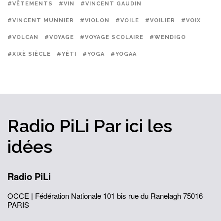
#VÊTEMENTS
#VIN
#VINCENT GAUDIN
#VINCENT MUNNIER
#VIOLON
#VOILE
#VOILIER
#VOIX
#VOLCAN
#VOYAGE
#VOYAGE SCOLAIRE
#WENDIGO
#XIXÈ SIÈCLE
#YÉTI
#YOGA
#YOGAA
Radio PiLi
Par ici
les
idées
Radio PiLi
OCCE | Fédération Nationale
101 bis rue du Ranelagh
75016
PARIS