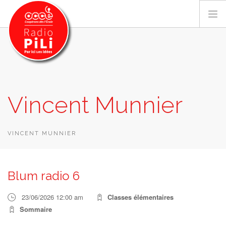
PRÉSENTATION
Vincent Munnier
GRILLE DES PROGRAMMES
EMISSIONS / PODCASTS
SUR LE TERRITOIRE
VINCENT MUNNIER
RESSOURCES
LES ACTU.
Blum radio 6
RECHERCHER
23/06/2026 12:00 am
Classes élémentaires
CONTACT
Sommaire