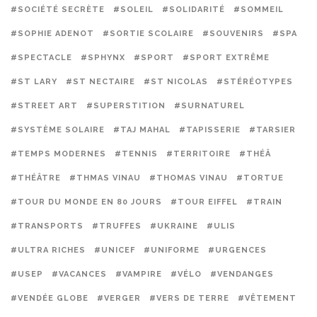
#SOCIÉTÉ SECRÈTE
#SOLEIL
#SOLIDARITÉ
#SOMMEIL
#SOPHIE ADENOT
#SORTIE SCOLAIRE
#SOUVENIRS
#SPA
#SPECTACLE
#SPHYNX
#SPORT
#SPORT EXTRÊME
#ST LARY
#ST NECTAIRE
#ST NICOLAS
#STÉRÉOTYPES
#STREET ART
#SUPERSTITION
#SURNATUREL
#SYSTÈME SOLAIRE
#TAJ MAHAL
#TAPISSERIE
#TARSIER
#TEMPS MODERNES
#TENNIS
#TERRITOIRE
#THÉÂ
#THÉÂTRE
#THMAS VINAU
#THOMAS VINAU
#TORTUE
#TOUR DU MONDE EN 80 JOURS
#TOUR EIFFEL
#TRAIN
#TRANSPORTS
#TRUFFES
#UKRAINE
#ULIS
#ULTRA RICHES
#UNICEF
#UNIFORME
#URGENCES
#USEP
#VACANCES
#VAMPIRE
#VÉLO
#VENDANGES
#VENDÉE GLOBE
#VERGER
#VERS DE TERRE
#VÊTEMENT