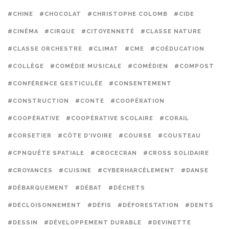
#CHINE
#CHOCOLAT
#CHRISTOPHE COLOMB
#CIDE
#CINÉMA
#CIRQUE
#CITOYENNETÉ
#CLASSE NATURE
#CLASSE ORCHESTRE
#CLIMAT
#CME
#COÉDUCATION
#COLLÈGE
#COMÉDIE MUSICALE
#COMÉDIEN
#COMPOST
#CONFÉRENCE GESTICULÉE
#CONSENTEMENT
#CONSTRUCTION
#CONTE
#COOPÉRATION
#COOPÉRATIVE
#COOPÉRATIVE SCOLAIRE
#CORAIL
#CORSETIER
#CÔTE D'IVOIRE
#COURSE
#COUSTEAU
#CPNQUÊTE SPATIALE
#CROCECRAN
#CROSS SOLIDAIRE
#CROYANCES
#CUISINE
#CYBERHARCÈLEMENT
#DANSE
#DÉBARQUEMENT
#DÉBAT
#DÉCHETS
#DÉCLOISONNEMENT
#DÉFIS
#DÉFORESTATION
#DENTS
#DESSIN
#DÉVELOPPEMENT DURABLE
#DEVINETTE