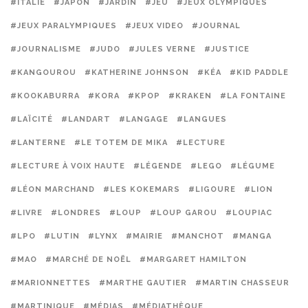
#ITALIE
#JAPON
#JARDIN
#JEU
#JEUX OLYMPIQUES
#JEUX PARALYMPIQUES
#JEUX VIDEO
#JOURNAL
#JOURNALISME
#JUDO
#JULES VERNE
#JUSTICE
#KANGOUROU
#KATHERINE JOHNSON
#KÉA
#KID PADDLE
#KOOKABURRA
#KORA
#KPOP
#KRAKEN
#LA FONTAINE
#LAÏCITÉ
#LANDART
#LANGAGE
#LANGUES
#LANTERNE
#LE TOTEM DE MIKA
#LECTURE
#LECTURE À VOIX HAUTE
#LÉGENDE
#LEGO
#LÉGUME
#LÉON MARCHAND
#LES KOKEMARS
#LIGOURE
#LION
#LIVRE
#LONDRES
#LOUP
#LOUP GAROU
#LOUPIAC
#LPO
#LUTIN
#LYNX
#MAIRIE
#MANCHOT
#MANGA
#MAO
#MARCHÉ DE NOËL
#MARGARET HAMILTON
#MARIONNETTES
#MARTHE GAUTIER
#MARTIN CHASSEUR
#MARTINIQUE
#MÉDIAS
#MÉDIATHÈQUE