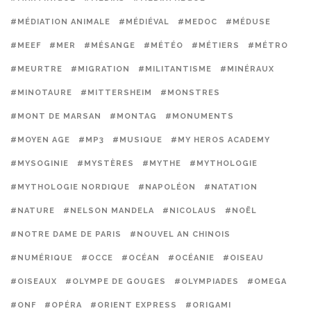
#MÉDIATION ANIMALE
#MÉDIÉVAL
#MEDOC
#MÉDUSE
#MEEF
#MER
#MÉSANGE
#MÉTÉO
#MÉTIERS
#MÉTRO
#MEURTRE
#MIGRATION
#MILITANTISME
#MINÉRAUX
#MINOTAURE
#MITTERSHEIM
#MONSTRES
#MONT DE MARSAN
#MONTAG
#MONUMENTS
#MOYEN AGE
#MP3
#MUSIQUE
#MY HEROS ACADEMY
#MYSOGINIE
#MYSTÈRES
#MYTHE
#MYTHOLOGIE
#MYTHOLOGIE NORDIQUE
#NAPOLÉON
#NATATION
#NATURE
#NELSON MANDELA
#NICOLAUS
#NOËL
#NOTRE DAME DE PARIS
#NOUVEL AN CHINOIS
#NUMÉRIQUE
#OCCE
#OCÉAN
#OCÉANIE
#OISEAU
#OISEAUX
#OLYMPE DE GOUGES
#OLYMPIADES
#OMEGA
#ONF
#OPÉRA
#ORIENT EXPRESS
#ORIGAMI