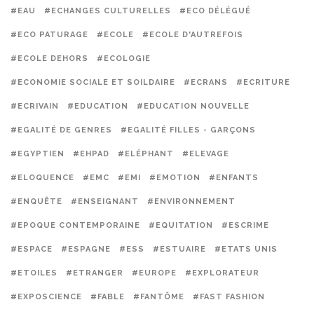
#EAU
#ECHANGES CULTURELLES
#ECO DÉLÉGUÉ
#ECO PATURAGE
#ECOLE
#ECOLE D'AUTREFOIS
#ECOLE DEHORS
#ECOLOGIE
#ECONOMIE SOCIALE ET SOILDAIRE
#ECRANS
#ECRITURE
#ECRIVAIN
#EDUCATION
#EDUCATION NOUVELLE
#EGALITÉ DE GENRES
#EGALITÉ FILLES - GARÇONS
#EGYPTIEN
#EHPAD
#ELÉPHANT
#ELEVAGE
#ELOQUENCE
#EMC
#EMI
#EMOTION
#ENFANTS
#ENQUÊTE
#ENSEIGNANT
#ENVIRONNEMENT
#EPOQUE CONTEMPORAINE
#EQUITATION
#ESCRIME
#ESPACE
#ESPAGNE
#ESS
#ESTUAIRE
#ETATS UNIS
#ETOILES
#ETRANGER
#EUROPE
#EXPLORATEUR
#EXPOSCIENCE
#FABLE
#FANTÔME
#FAST FASHION