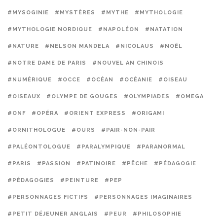
#MYSOGINIE
#MYSTÈRES
#MYTHE
#MYTHOLOGIE
#MYTHOLOGIE NORDIQUE
#NAPOLÉON
#NATATION
#NATURE
#NELSON MANDELA
#NICOLAUS
#NOËL
#NOTRE DAME DE PARIS
#NOUVEL AN CHINOIS
#NUMÉRIQUE
#OCCE
#OCÉAN
#OCÉANIE
#OISEAU
#OISEAUX
#OLYMPE DE GOUGES
#OLYMPIADES
#OMEGA
#ONF
#OPÉRA
#ORIENT EXPRESS
#ORIGAMI
#ORNITHOLOGUE
#OURS
#PAIR-NON-PAIR
#PALÉONTOLOGUE
#PARALYMPIQUE
#PARANORMAL
#PARIS
#PASSION
#PATINOIRE
#PÊCHE
#PÉDAGOGIE
#PÉDAGOGIES
#PEINTURE
#PEP
#PERSONNAGES FICTIFS
#PERSONNAGES IMAGINAIRES
#PETIT DÉJEUNER ANGLAIS
#PEUR
#PHILOSOPHIE