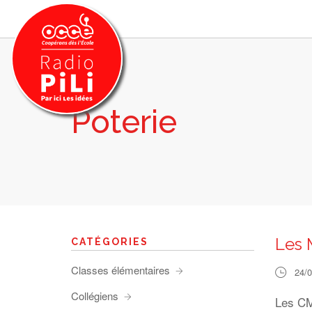
Poterie
PRÉSENTATION
GRILLE DES PROGRAMMES
EMISSIONS / PODCASTS
SUR LE TERRITOIRE
RESSOURCES
LES ACTU.
Les M
CATÉGORIES
RECHERCHER
Classes élémentaires
24/
CONTACT
Collégiens
Les CM2