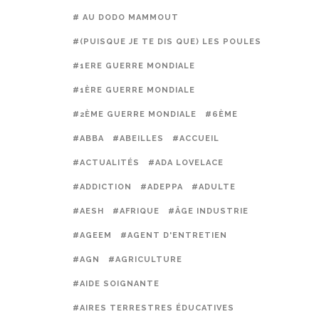
# AU DODO MAMMOUT
#(PUISQUE JE TE DIS QUE) LES POULES PRÉFÈREN
#1ERE GUERRE MONDIALE
#1ÈRE GUERRE MONDIALE
#2ÈME GUERRE MONDIALE
#6ÈME
#ABBA
#ABEILLES
#ACCUEIL
#ACTUALITÉS
#ADA LOVELACE
#ADDICTION
#ADEPPA
#ADULTE
#AESH
#AFRIQUE
#ÂGE INDUSTRIE
#AGEEM
#AGENT D'ENTRETIEN
#AGN
#AGRICULTURE
#AIDE SOIGNANTE
#AIRES TERRESTRES ÉDUCATIVES