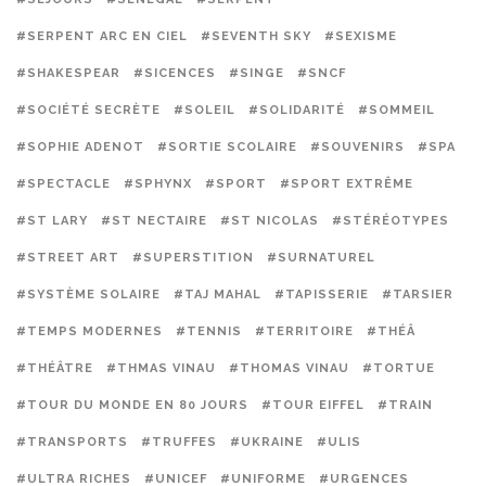
#SERPENT ARC EN CIEL
#SEVENTH SKY
#SEXISME
#SHAKESPEAR
#SICENCES
#SINGE
#SNCF
#SOCIÉTÉ SECRÈTE
#SOLEIL
#SOLIDARITÉ
#SOMMEIL
#SOPHIE ADENOT
#SORTIE SCOLAIRE
#SOUVENIRS
#SPA
#SPECTACLE
#SPHYNX
#SPORT
#SPORT EXTRÊME
#ST LARY
#ST NECTAIRE
#ST NICOLAS
#STÉRÉOTYPES
#STREET ART
#SUPERSTITION
#SURNATUREL
#SYSTÈME SOLAIRE
#TAJ MAHAL
#TAPISSERIE
#TARSIER
#TEMPS MODERNES
#TENNIS
#TERRITOIRE
#THÉÂ
#THÉÂTRE
#THMAS VINAU
#THOMAS VINAU
#TORTUE
#TOUR DU MONDE EN 80 JOURS
#TOUR EIFFEL
#TRAIN
#TRANSPORTS
#TRUFFES
#UKRAINE
#ULIS
#ULTRA RICHES
#UNICEF
#UNIFORME
#URGENCES