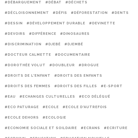
#DÉBARQUEMENT
#DÉBAT
#DÉCHETS
#DÉCLOISONNEMENT
#DÉFIS
#DÉFORESTATION
#DENTS
#DESSIN
#DÉVELOPPEMENT DURABLE
#DEVINETTE
#DEVOIRS
#DIFFÉRENCE
#DINOSAURES
#DISCRIMINATION
#DJEBÉ
#DJEMBÉ
#DOCTEUR CALMETTE
#DOCUMENTAIRE
#DOROTHÉE VOLUT
#DOUBLEUR
#DROGUE
#DROITS DE L'ENFANT
#DROITS DES ENFANTS
#DROITS DES FEMMES
#DROITS DES FILLES
#E-SPORT
#EAU
#ECHANGES CULTURELLES
#ECO DÉLÉGUÉ
#ECO PATURAGE
#ECOLE
#ECOLE D'AUTREFOIS
#ECOLE DEHORS
#ECOLOGIE
#ECONOMIE SOCIALE ET SOILDAIRE
#ECRANS
#ECRITURE