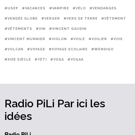
#USEP
#VACANCES
#VAMPIRE
#VÉLO
#VENDANGES
#VENDÉE GLOBE
#VERGER
#VERS DE TERRE
#VÊTEMENT
#VÊTEMENTS
#VIN
#VINCENT GAUDIN
#VINCENT MUNNIER
#VIOLON
#VOILE
#VOILIER
#VOIX
#VOLCAN
#VOYAGE
#VOYAGE SCOLAIRE
#WENDIGO
#XIXÈ SIÈCLE
#YÉTI
#YOGA
#YOGAA
Radio PiLi
Par ici
les
idées
Radio PiLi