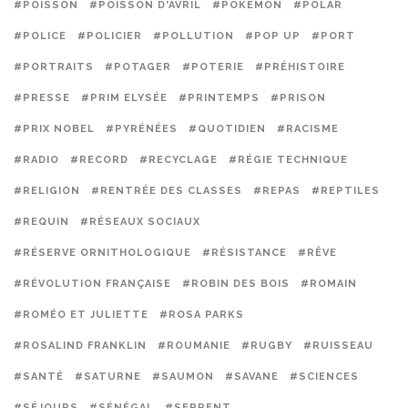
#POISSON
#POISSON D'AVRIL
#POKEMON
#POLAR
#POLICE
#POLICIER
#POLLUTION
#POP UP
#PORT
#PORTRAITS
#POTAGER
#POTERIE
#PRÉHISTOIRE
#PRESSE
#PRIM ELYSÉE
#PRINTEMPS
#PRISON
#PRIX NOBEL
#PYRÉNÉES
#QUOTIDIEN
#RACISME
#RADIO
#RECORD
#RECYCLAGE
#RÉGIE TECHNIQUE
#RELIGION
#RENTRÉE DES CLASSES
#REPAS
#REPTILES
#REQUIN
#RÉSEAUX SOCIAUX
#RÉSERVE ORNITHOLOGIQUE
#RÉSISTANCE
#RÊVE
#RÉVOLUTION FRANÇAISE
#ROBIN DES BOIS
#ROMAIN
#ROMÉO ET JULIETTE
#ROSA PARKS
#ROSALIND FRANKLIN
#ROUMANIE
#RUGBY
#RUISSEAU
#SANTÉ
#SATURNE
#SAUMON
#SAVANE
#SCIENCES
#SÉJOURS
#SÉNÉGAL
#SERPENT