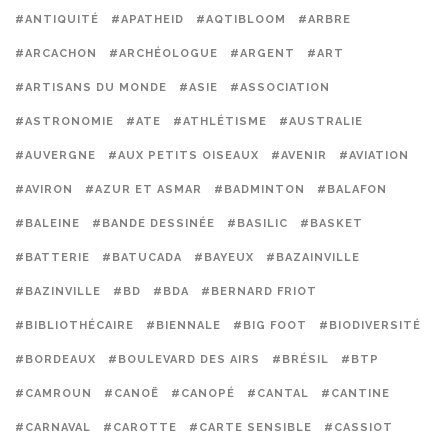
#ANTIQUITÉ
#APATHEID
#AQTIBLOOM
#ARBRE
#ARCACHON
#ARCHÉOLOGUE
#ARGENT
#ART
#ARTISANS DU MONDE
#ASIE
#ASSOCIATION
#ASTRONOMIE
#ATE
#ATHLÉTISME
#AUSTRALIE
#AUVERGNE
#AUX PETITS OISEAUX
#AVENIR
#AVIATION
#AVIRON
#AZUR ET ASMAR
#BADMINTON
#BALAFON
#BALEINE
#BANDE DESSINÉE
#BASILIC
#BASKET
#BATTERIE
#BATUCADA
#BAYEUX
#BAZAINVILLE
#BAZINVILLE
#BD
#BDA
#BERNARD FRIOT
#BIBLIOTHÉCAIRE
#BIENNALE
#BIG FOOT
#BIODIVERSITÉ
#BORDEAUX
#BOULEVARD DES AIRS
#BRÉSIL
#BTP
#CAMROUN
#CANOË
#CANOPÉ
#CANTAL
#CANTINE
#CARNAVAL
#CAROTTE
#CARTE SENSIBLE
#CASSIOT