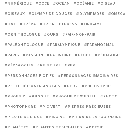
#NUMÉRIQUE
#OCCE
#OCÉAN
#OCÉANIE
#OISEAU
#OISEAUX
#OLYMPE DE GOUGES
#OLYMPIADES
#OMEGA
#ONF
#OPÉRA
#ORIENT EXPRESS
#ORIGAMI
#ORNITHOLOGUE
#OURS
#PAIR-NON-PAIR
#PALÉONTOLOGUE
#PARALYMPIQUE
#PARANORMAL
#PARIS
#PASSION
#PATINOIRE
#PÊCHE
#PÉDAGOGIE
#PÉDAGOGIES
#PEINTURE
#PEP
#PERSONNAGES FICTIFS
#PERSONNAGES IMAGINAIRES
#PETIT DÉJEUNER ANGLAIS
#PEUR
#PHILOSOPHIE
#PHOENIX
#PHOQUE
#PHOQUE DE WEDELL
#PHOTO
#PHOTOPHORE
#PIC VERT
#PIERRES PRÉCIEUSES
#PILOTE DE LIGNE
#PISCINE
#PITON DE LA FOURNAISE
#PLANÈTES
#PLANTES MÉDICINALES
#POÉSIE