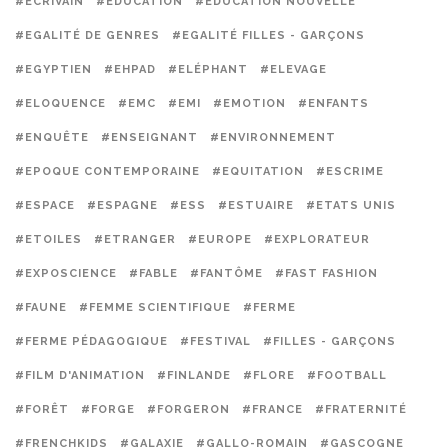
#ECRIVAIN
#EDUCATION
#EDUCATION NOUVELLE
#EGALITÉ DE GENRES
#EGALITÉ FILLES - GARÇONS
#EGYPTIEN
#EHPAD
#ELÉPHANT
#ELEVAGE
#ELOQUENCE
#EMC
#EMI
#EMOTION
#ENFANTS
#ENQUÊTE
#ENSEIGNANT
#ENVIRONNEMENT
#EPOQUE CONTEMPORAINE
#EQUITATION
#ESCRIME
#ESPACE
#ESPAGNE
#ESS
#ESTUAIRE
#ETATS UNIS
#ETOILES
#ETRANGER
#EUROPE
#EXPLORATEUR
#EXPOSCIENCE
#FABLE
#FANTÔME
#FAST FASHION
#FAUNE
#FEMME SCIENTIFIQUE
#FERME
#FERME PÉDAGOGIQUE
#FESTIVAL
#FILLES - GARÇONS
#FILM D'ANIMATION
#FINLANDE
#FLORE
#FOOTBALL
#FORÊT
#FORGE
#FORGERON
#FRANCE
#FRATERNITÉ
#FRENCHKIDS
#GALAXIE
#GALLO-ROMAIN
#GASCOGNE