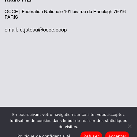
OCCE | Fédération Nationale
101 bis rue du Ranelagh
75016
PARIS
email: c.juteau@occe.coop
© 2026 Office Central de la Coopération à l'École
En poursuivant votre navigation sur ce site, vous acceptez
Mentions légales
Politique de confidentialité
l’utilisation de cookies dans le but de réaliser des statistiques
L’histoire de I’OCCE
de visites.
Politique de confidentialité
Refuser
Accepter