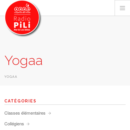
PRÉSENTATION
Yogaa
GRILLE DES PROGRAMMES
EMISSIONS / PODCASTS
SUR LE TERRITOIRE
YOGAA
RESSOURCES
LES ACTU.
CATÉGORIES
RECHERCHER
Classes élémentaires
CONTACT
Collégiens