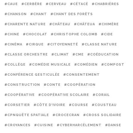
#CAUE
#CERBÈRE
#CERVEAU
#CÉTACÉ
#CHABRIÈRES
#CHANSON
#CHANT
#CHANT DES FORÊTS
#CHARENTE NATURE
#CHÂTEAU
#CHÂTEUA
#CHIMÈRE
#CHINE
#CHOCOLAT
#CHRISTOPHE COLOMB
#CIDE
#CINÉMA
#CIRQUE
#CITOYENNETÉ
#CLASSE NATURE
#CLASSE ORCHESTRE
#CLIMAT
#CME
#COÉDUCATION
#COLLÈGE
#COMÉDIE MUSICALE
#COMÉDIEN
#COMPOST
#CONFÉRENCE GESTICULÉE
#CONSENTEMENT
#CONSTRUCTION
#CONTE
#COOPÉRATION
#COOPÉRATIVE
#COOPÉRATIVE SCOLAIRE
#CORAIL
#CORSETIER
#CÔTE D'IVOIRE
#COURSE
#COUSTEAU
#CPNQUÊTE SPATIALE
#CROCECRAN
#CROSS SOLIDAIRE
#CROYANCES
#CUISINE
#CYBERHARCÈLEMENT
#DANSE