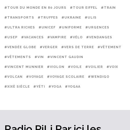
#TOUR DU MONDE EN 80 JOURS
#TOUR EIFFEL
#TRAIN
#TRANSPORTS
#TRUFFES
#UKRAINE
#ULIS
#ULTRA RICHES
#UNICEF
#UNIFORME
#URGENCES
#USEP
#VACANCES
#VAMPIRE
#VÉLO
#VENDANGES
#VENDÉE GLOBE
#VERGER
#VERS DE TERRE
#VÊTEMENT
#VÊTEMENTS
#VIN
#VINCENT GAUDIN
#VINCENT MUNNIER
#VIOLON
#VOILE
#VOILIER
#VOIX
#VOLCAN
#VOYAGE
#VOYAGE SCOLAIRE
#WENDIGO
#XIXÈ SIÈCLE
#YÉTI
#YOGA
#YOGAA
Radio PiLi
Par ici
les