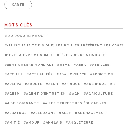
CARTE
MOTS CLÉS
# AU DODO MAMMOUT
#(PUISQUE JE TE DIS QUE) LES POULES PRÉFÈRENT LES CAGES
#1ERE GUERRE MONDIALE
#1ÈRE GUERRE MONDIALE
#2ÈME GUERRE MONDIALE
#6ÈME
#ABBA
#ABEILLES
#ACCUEIL
#ACTUALITÉS
#ADA LOVELACE
#ADDICTION
#ADEPPA
#ADULTE
#AESH
#AFRIQUE
#ÂGE INDUSTRIE
#AGEEM
#AGENT D'ENTRETIEN
#AGN
#AGRICULTURE
#AIDE SOIGNANTE
#AIRES TERRESTRES ÉDUCATIVES
#ALBATROS
#ALLEMAGNE
#ALSH
#AMÉNAGEMENT
#AMITIÉ
#AMOUR
#ANGLAIS
#ANGLETERRE