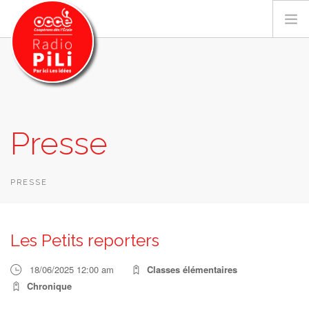
PRÉSENTATION
Presse
GRILLE DES PROGRAMMES
EMISSIONS / PODCASTS
SUR LE TERRITOIRE
PRESSE
RESSOURCES
LES ACTU.
Les Petits reporters
RECHERCHER
18/06/2025 12:00 am
Classes élémentaires
CONTACT
Chronique