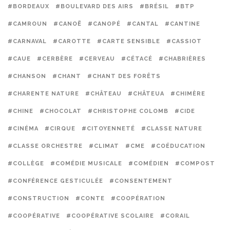
#BORDEAUX
#BOULEVARD DES AIRS
#BRÉSIL
#BTP
#CAMROUN
#CANOË
#CANOPÉ
#CANTAL
#CANTINE
#CARNAVAL
#CAROTTE
#CARTE SENSIBLE
#CASSIOT
#CAUE
#CERBÈRE
#CERVEAU
#CÉTACÉ
#CHABRIÈRES
#CHANSON
#CHANT
#CHANT DES FORÊTS
#CHARENTE NATURE
#CHÂTEAU
#CHÂTEUA
#CHIMÈRE
#CHINE
#CHOCOLAT
#CHRISTOPHE COLOMB
#CIDE
#CINÉMA
#CIRQUE
#CITOYENNETÉ
#CLASSE NATURE
#CLASSE ORCHESTRE
#CLIMAT
#CME
#COÉDUCATION
#COLLÈGE
#COMÉDIE MUSICALE
#COMÉDIEN
#COMPOST
#CONFÉRENCE GESTICULÉE
#CONSENTEMENT
#CONSTRUCTION
#CONTE
#COOPÉRATION
#COOPÉRATIVE
#COOPÉRATIVE SCOLAIRE
#CORAIL