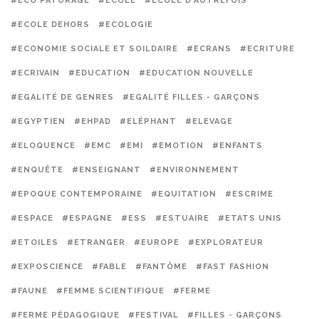
#ECO PATURAGE
#ECOLE
#ECOLE D'AUTREFOIS
#ECOLE DEHORS
#ECOLOGIE
#ECONOMIE SOCIALE ET SOILDAIRE
#ECRANS
#ECRITURE
#ECRIVAIN
#EDUCATION
#EDUCATION NOUVELLE
#EGALITÉ DE GENRES
#EGALITÉ FILLES - GARÇONS
#EGYPTIEN
#EHPAD
#ELÉPHANT
#ELEVAGE
#ELOQUENCE
#EMC
#EMI
#EMOTION
#ENFANTS
#ENQUÊTE
#ENSEIGNANT
#ENVIRONNEMENT
#EPOQUE CONTEMPORAINE
#EQUITATION
#ESCRIME
#ESPACE
#ESPAGNE
#ESS
#ESTUAIRE
#ETATS UNIS
#ETOILES
#ETRANGER
#EUROPE
#EXPLORATEUR
#EXPOSCIENCE
#FABLE
#FANTÔME
#FAST FASHION
#FAUNE
#FEMME SCIENTIFIQUE
#FERME
#FERME PÉDAGOGIQUE
#FESTIVAL
#FILLES - GARÇONS