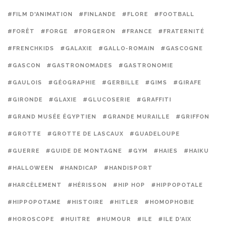
#FILM D'ANIMATION
#FINLANDE
#FLORE
#FOOTBALL
#FORÊT
#FORGE
#FORGERON
#FRANCE
#FRATERNITÉ
#FRENCHKIDS
#GALAXIE
#GALLO-ROMAIN
#GASCOGNE
#GASCON
#GASTRONOMADES
#GASTRONOMIE
#GAULOIS
#GÉOGRAPHIE
#GERBILLE
#GIMS
#GIRAFE
#GIRONDE
#GLAXIE
#GLUCOSERIE
#GRAFFITI
#GRAND MUSÉE ÉGYPTIEN
#GRANDE MURAILLE
#GRIFFON
#GROTTE
#GROTTE DE LASCAUX
#GUADELOUPE
#GUERRE
#GUIDE DE MONTAGNE
#GYM
#HAIES
#HAIKU
#HALLOWEEN
#HANDICAP
#HANDISPORT
#HARCÈLEMENT
#HÉRISSON
#HIP HOP
#HIPPOPOTALE
#HIPPOPOTAME
#HISTOIRE
#HITLER
#HOMOPHOBIE
#HOROSCOPE
#HUITRE
#HUMOUR
#ILE
#ILE D'AIX