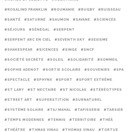
#ROSALIND FRANKLIN
#ROUMANIE
#RUGBY
#RUISSEAU
#SANTÉ
#SATURNE
#SAUMON
#SAVANE
#SCIENCES
#SÉJOURS
#SÉNÉGAL
#SERPENT
#SERPENT ARC EN CIEL
#SEVENTH SKY
#SEXISME
#SHAKESPEAR
#SICENCES
#SINGE
#SNCF
#SOCIÉTÉ SECRÈTE
#SOLEIL
#SOLIDARITÉ
#SOMMEIL
#SOPHIE ADENOT
#SORTIE SCOLAIRE
#SOUVENIRS
#SPA
#SPECTACLE
#SPHYNX
#SPORT
#SPORT EXTRÊME
#ST LARY
#ST NECTAIRE
#ST NICOLAS
#STÉRÉOTYPES
#STREET ART
#SUPERSTITION
#SURNATUREL
#SYSTÈME SOLAIRE
#TAJ MAHAL
#TAPISSERIE
#TARSIER
#TEMPS MODERNES
#TENNIS
#TERRITOIRE
#THÉÂ
#THÉÂTRE
#THMAS VINAU
#THOMAS VINAU
#TORTUE