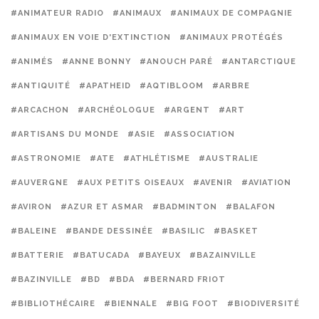
#ANIMATEUR RADIO
#ANIMAUX
#ANIMAUX DE COMPAGNIE
#ANIMAUX EN VOIE D'EXTINCTION
#ANIMAUX PROTÉGÉS
#ANIMÉS
#ANNE BONNY
#ANOUCH PARÉ
#ANTARCTIQUE
#ANTIQUITÉ
#APATHEID
#AQTIBLOOM
#ARBRE
#ARCACHON
#ARCHÉOLOGUE
#ARGENT
#ART
#ARTISANS DU MONDE
#ASIE
#ASSOCIATION
#ASTRONOMIE
#ATE
#ATHLÉTISME
#AUSTRALIE
#AUVERGNE
#AUX PETITS OISEAUX
#AVENIR
#AVIATION
#AVIRON
#AZUR ET ASMAR
#BADMINTON
#BALAFON
#BALEINE
#BANDE DESSINÉE
#BASILIC
#BASKET
#BATTERIE
#BATUCADA
#BAYEUX
#BAZAINVILLE
#BAZINVILLE
#BD
#BDA
#BERNARD FRIOT
#BIBLIOTHÉCAIRE
#BIENNALE
#BIG FOOT
#BIODIVERSITÉ