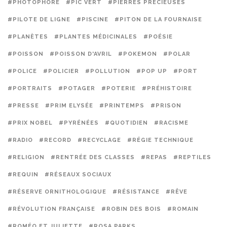
#PHOTOPHORE
#PIC VERT
#PIERRES PRÉCIEUSES
#PILOTE DE LIGNE
#PISCINE
#PITON DE LA FOURNAISE
#PLANÈTES
#PLANTES MÉDICINALES
#POÉSIE
#POISSON
#POISSON D'AVRIL
#POKEMON
#POLAR
#POLICE
#POLICIER
#POLLUTION
#POP UP
#PORT
#PORTRAITS
#POTAGER
#POTERIE
#PRÉHISTOIRE
#PRESSE
#PRIM ELYSÉE
#PRINTEMPS
#PRISON
#PRIX NOBEL
#PYRÉNÉES
#QUOTIDIEN
#RACISME
#RADIO
#RECORD
#RECYCLAGE
#RÉGIE TECHNIQUE
#RELIGION
#RENTRÉE DES CLASSES
#REPAS
#REPTILES
#REQUIN
#RÉSEAUX SOCIAUX
#RÉSERVE ORNITHOLOGIQUE
#RÉSISTANCE
#RÊVE
#RÉVOLUTION FRANÇAISE
#ROBIN DES BOIS
#ROMAIN
#ROMÉO ET JULIETTE
#ROSA PARKS