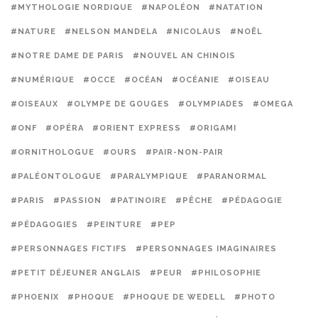
#MYTHOLOGIE NORDIQUE
#NAPOLÉON
#NATATION
#NATURE
#NELSON MANDELA
#NICOLAUS
#NOËL
#NOTRE DAME DE PARIS
#NOUVEL AN CHINOIS
#NUMÉRIQUE
#OCCE
#OCÉAN
#OCÉANIE
#OISEAU
#OISEAUX
#OLYMPE DE GOUGES
#OLYMPIADES
#OMEGA
#ONF
#OPÉRA
#ORIENT EXPRESS
#ORIGAMI
#ORNITHOLOGUE
#OURS
#PAIR-NON-PAIR
#PALÉONTOLOGUE
#PARALYMPIQUE
#PARANORMAL
#PARIS
#PASSION
#PATINOIRE
#PÊCHE
#PÉDAGOGIE
#PÉDAGOGIES
#PEINTURE
#PEP
#PERSONNAGES FICTIFS
#PERSONNAGES IMAGINAIRES
#PETIT DÉJEUNER ANGLAIS
#PEUR
#PHILOSOPHIE
#PHOENIX
#PHOQUE
#PHOQUE DE WEDELL
#PHOTO