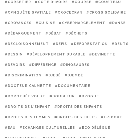
#CORSETIER
#CÔTE D'IVOIRE
#COURSE
#COUSTEAU
#CPNQUÊTE SPATIALE
#CROCECRAN
#CROSS SOLIDAIRE
#CROYANCES
#CUISINE
#CYBERHARCÈLEMENT
#DANSE
#DÉBARQUEMENT
#DÉBAT
#DÉCHETS
#DÉCLOISONNEMENT
#DÉFIS
#DÉFORESTATION
#DENTS
#DESSIN
#DÉVELOPPEMENT DURABLE
#DEVINETTE
#DEVOIRS
#DIFFÉRENCE
#DINOSAURES
#DISCRIMINATION
#DJEBÉ
#DJEMBÉ
#DOCTEUR CALMETTE
#DOCUMENTAIRE
#DOROTHÉE VOLUT
#DOUBLEUR
#DROGUE
#DROITS DE L'ENFANT
#DROITS DES ENFANTS
#DROITS DES FEMMES
#DROITS DES FILLES
#E-SPORT
#EAU
#ECHANGES CULTURELLES
#ECO DÉLÉGUÉ