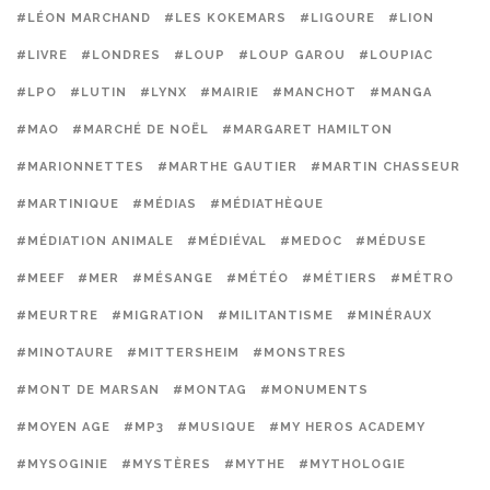
#LÉON MARCHAND
#LES KOKEMARS
#LIGOURE
#LION
#LIVRE
#LONDRES
#LOUP
#LOUP GAROU
#LOUPIAC
#LPO
#LUTIN
#LYNX
#MAIRIE
#MANCHOT
#MANGA
#MAO
#MARCHÉ DE NOËL
#MARGARET HAMILTON
#MARIONNETTES
#MARTHE GAUTIER
#MARTIN CHASSEUR
#MARTINIQUE
#MÉDIAS
#MÉDIATHÈQUE
#MÉDIATION ANIMALE
#MÉDIÉVAL
#MEDOC
#MÉDUSE
#MEEF
#MER
#MÉSANGE
#MÉTÉO
#MÉTIERS
#MÉTRO
#MEURTRE
#MIGRATION
#MILITANTISME
#MINÉRAUX
#MINOTAURE
#MITTERSHEIM
#MONSTRES
#MONT DE MARSAN
#MONTAG
#MONUMENTS
#MOYEN AGE
#MP3
#MUSIQUE
#MY HEROS ACADEMY
#MYSOGINIE
#MYSTÈRES
#MYTHE
#MYTHOLOGIE