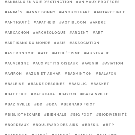
#ANIMAUX EN VOIE D'EXTINCTION
#ANIMAUX PROTÉGÉS
#ANIMÉS
#ANNE BONNY
#ANOUCH PARÉ
#ANTARCTIQUE
#ANTIQUITÉ
#APATHEID
#AQTIBLOOM
#ARBRE
#ARCACHON
#ARCHÉOLOGUE
#ARGENT
#ART
#ARTISANS DU MONDE
#ASIE
#ASSOCIATION
#ASTRONOMIE
#ATE
#ATHLÉTISME
#AUSTRALIE
#AUVERGNE
#AUX PETITS OISEAUX
#AVENIR
#AVIATION
#AVIRON
#AZUR ET ASMAR
#BADMINTON
#BALAFON
#BALEINE
#BANDE DESSINÉE
#BASILIC
#BASKET
#BATTERIE
#BATUCADA
#BAYEUX
#BAZAINVILLE
#BAZINVILLE
#BD
#BDA
#BERNARD FRIOT
#BIBLIOTHÉCAIRE
#BIENNALE
#BIG FOOT
#BIODIVERSITÉ
#BORDEAUX
#BOULEVARD DES AIRS
#BRÉSIL
#BTP