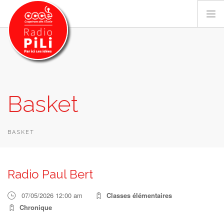
PRÉSENTATION
Basket
GRILLE DES PROGRAMMES
EMISSIONS / PODCASTS
SUR LE TERRITOIRE
BASKET
RESSOURCES
LES ACTU.
Radio Paul Bert
RECHERCHER
07/05/2026 12:00 am
Classes élémentaires
CONTACT
Chronique