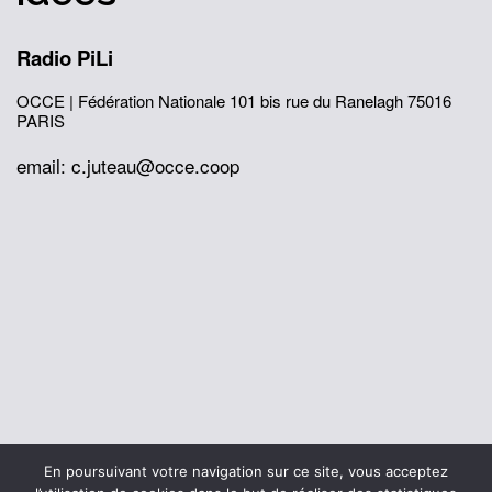
Radio PiLi
OCCE | Fédération Nationale
101 bis rue du Ranelagh
75016
PARIS
email: c.juteau@occe.coop
© 2026 Office Central de la Coopération à l'École
En poursuivant votre navigation sur ce site, vous acceptez
Mentions légales
Politique de confidentialité