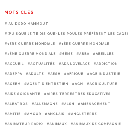
MOTS CLÉS
# AU DODO MAMMOUT
#(PUISQUE JE TE DIS QUE) LES POULES PRÉFÈRENT LES CAGES
#1ERE GUERRE MONDIALE
#1ÈRE GUERRE MONDIALE
#2ÈME GUERRE MONDIALE
#6ÈME
#ABBA
#ABEILLES
#ACCUEIL
#ACTUALITÉS
#ADA LOVELACE
#ADDICTION
#ADEPPA
#ADULTE
#AESH
#AFRIQUE
#ÂGE INDUSTRIE
#AGEEM
#AGENT D'ENTRETIEN
#AGN
#AGRICULTURE
#AIDE SOIGNANTE
#AIRES TERRESTRES ÉDUCATIVES
#ALBATROS
#ALLEMAGNE
#ALSH
#AMÉNAGEMENT
#AMITIÉ
#AMOUR
#ANGLAIS
#ANGLETERRE
#ANIMATEUR RADIO
#ANIMAUX
#ANIMAUX DE COMPAGNIE