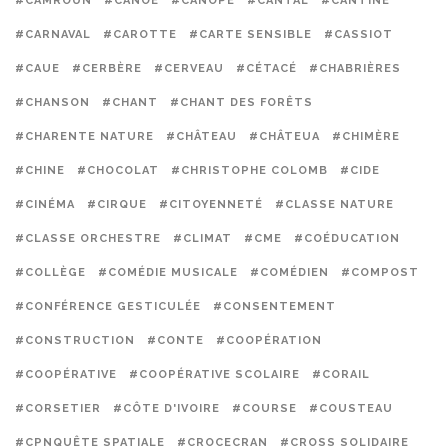
#CAMROUN
#CANOË
#CANOPÉ
#CANTAL
#CANTINE
#CARNAVAL
#CAROTTE
#CARTE SENSIBLE
#CASSIOT
#CAUE
#CERBÈRE
#CERVEAU
#CÉTACÉ
#CHABRIÈRES
#CHANSON
#CHANT
#CHANT DES FORÊTS
#CHARENTE NATURE
#CHÂTEAU
#CHÂTEUA
#CHIMÈRE
#CHINE
#CHOCOLAT
#CHRISTOPHE COLOMB
#CIDE
#CINÉMA
#CIRQUE
#CITOYENNETÉ
#CLASSE NATURE
#CLASSE ORCHESTRE
#CLIMAT
#CME
#COÉDUCATION
#COLLÈGE
#COMÉDIE MUSICALE
#COMÉDIEN
#COMPOST
#CONFÉRENCE GESTICULÉE
#CONSENTEMENT
#CONSTRUCTION
#CONTE
#COOPÉRATION
#COOPÉRATIVE
#COOPÉRATIVE SCOLAIRE
#CORAIL
#CORSETIER
#CÔTE D'IVOIRE
#COURSE
#COUSTEAU
#CPNQUÊTE SPATIALE
#CROCECRAN
#CROSS SOLIDAIRE