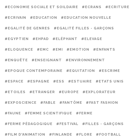
#ECONOMIE SOCIALE ET SOILDAIRE
#ECRANS
#ECRITURE
#ECRIVAIN
#EDUCATION
#EDUCATION NOUVELLE
#EGALITÉ DE GENRES
#EGALITÉ FILLES - GARÇONS
#EGYPTIEN
#EHPAD
#ELÉPHANT
#ELEVAGE
#ELOQUENCE
#EMC
#EMI
#EMOTION
#ENFANTS
#ENQUÊTE
#ENSEIGNANT
#ENVIRONNEMENT
#EPOQUE CONTEMPORAINE
#EQUITATION
#ESCRIME
#ESPACE
#ESPAGNE
#ESS
#ESTUAIRE
#ETATS UNIS
#ETOILES
#ETRANGER
#EUROPE
#EXPLORATEUR
#EXPOSCIENCE
#FABLE
#FANTÔME
#FAST FASHION
#FAUNE
#FEMME SCIENTIFIQUE
#FERME
#FERME PÉDAGOGIQUE
#FESTIVAL
#FILLES - GARÇONS
#FILM D'ANIMATION
#FINLANDE
#FLORE
#FOOTBALL