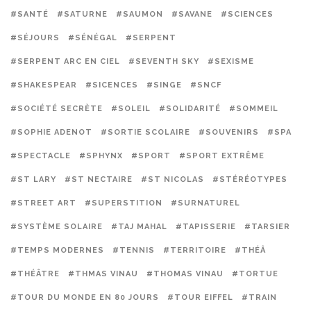
#SANTÉ
#SATURNE
#SAUMON
#SAVANE
#SCIENCES
#SÉJOURS
#SÉNÉGAL
#SERPENT
#SERPENT ARC EN CIEL
#SEVENTH SKY
#SEXISME
#SHAKESPEAR
#SICENCES
#SINGE
#SNCF
#SOCIÉTÉ SECRÈTE
#SOLEIL
#SOLIDARITÉ
#SOMMEIL
#SOPHIE ADENOT
#SORTIE SCOLAIRE
#SOUVENIRS
#SPA
#SPECTACLE
#SPHYNX
#SPORT
#SPORT EXTRÊME
#ST LARY
#ST NECTAIRE
#ST NICOLAS
#STÉRÉOTYPES
#STREET ART
#SUPERSTITION
#SURNATUREL
#SYSTÈME SOLAIRE
#TAJ MAHAL
#TAPISSERIE
#TARSIER
#TEMPS MODERNES
#TENNIS
#TERRITOIRE
#THÉÂ
#THÉÂTRE
#THMAS VINAU
#THOMAS VINAU
#TORTUE
#TOUR DU MONDE EN 80 JOURS
#TOUR EIFFEL
#TRAIN