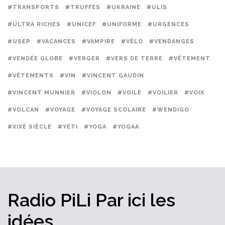
#TRANSPORTS
#TRUFFES
#UKRAINE
#ULIS
#ULTRA RICHES
#UNICEF
#UNIFORME
#URGENCES
#USEP
#VACANCES
#VAMPIRE
#VÉLO
#VENDANGES
#VENDÉE GLOBE
#VERGER
#VERS DE TERRE
#VÊTEMENT
#VÊTEMENTS
#VIN
#VINCENT GAUDIN
#VINCENT MUNNIER
#VIOLON
#VOILE
#VOILIER
#VOIX
#VOLCAN
#VOYAGE
#VOYAGE SCOLAIRE
#WENDIGO
#XIXÈ SIÈCLE
#YÉTI
#YOGA
#YOGAA
Radio PiLi
Par ici
les
idées