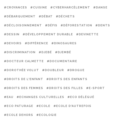
#CROYANCES
#CUISINE
#CYBERHARCÈLEMENT
#DANSE
#DÉBARQUEMENT
#DÉBAT
#DÉCHETS
#DÉCLOISONNEMENT
#DÉFIS
#DÉFORESTATION
#DENTS
#DESSIN
#DÉVELOPPEMENT DURABLE
#DEVINETTE
#DEVOIRS
#DIFFÉRENCE
#DINOSAURES
#DISCRIMINATION
#DJEBÉ
#DJEMBÉ
#DOCTEUR CALMETTE
#DOCUMENTAIRE
#DOROTHÉE VOLUT
#DOUBLEUR
#DROGUE
#DROITS DE L'ENFANT
#DROITS DES ENFANTS
#DROITS DES FEMMES
#DROITS DES FILLES
#E-SPORT
#EAU
#ECHANGES CULTURELLES
#ECO DÉLÉGUÉ
#ECO PATURAGE
#ECOLE
#ECOLE D'AUTREFOIS
#ECOLE DEHORS
#ECOLOGIE