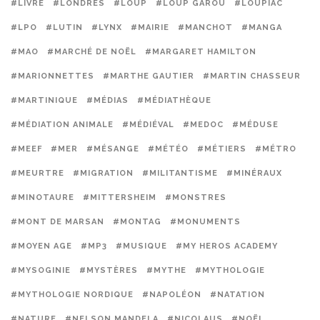
#LIVRE
#LONDRES
#LOUP
#LOUP GAROU
#LOUPIAC
#LPO
#LUTIN
#LYNX
#MAIRIE
#MANCHOT
#MANGA
#MAO
#MARCHÉ DE NOËL
#MARGARET HAMILTON
#MARIONNETTES
#MARTHE GAUTIER
#MARTIN CHASSEUR
#MARTINIQUE
#MÉDIAS
#MÉDIATHÈQUE
#MÉDIATION ANIMALE
#MÉDIÉVAL
#MEDOC
#MÉDUSE
#MEEF
#MER
#MÉSANGE
#MÉTÉO
#MÉTIERS
#MÉTRO
#MEURTRE
#MIGRATION
#MILITANTISME
#MINÉRAUX
#MINOTAURE
#MITTERSHEIM
#MONSTRES
#MONT DE MARSAN
#MONTAG
#MONUMENTS
#MOYEN AGE
#MP3
#MUSIQUE
#MY HEROS ACADEMY
#MYSOGINIE
#MYSTÈRES
#MYTHE
#MYTHOLOGIE
#MYTHOLOGIE NORDIQUE
#NAPOLÉON
#NATATION
#NATURE
#NELSON MANDELA
#NICOLAUS
#NOËL