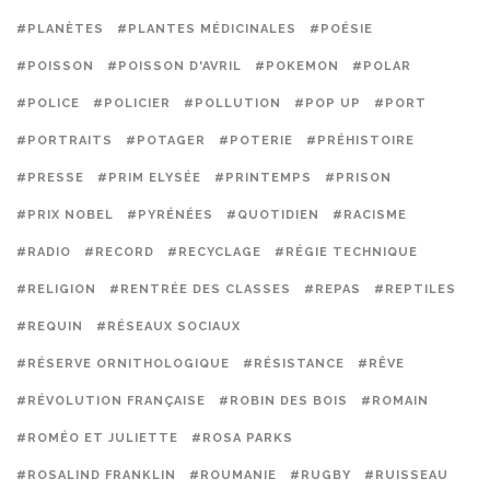
#PLANÈTES
#PLANTES MÉDICINALES
#POÉSIE
#POISSON
#POISSON D'AVRIL
#POKEMON
#POLAR
#POLICE
#POLICIER
#POLLUTION
#POP UP
#PORT
#PORTRAITS
#POTAGER
#POTERIE
#PRÉHISTOIRE
#PRESSE
#PRIM ELYSÉE
#PRINTEMPS
#PRISON
#PRIX NOBEL
#PYRÉNÉES
#QUOTIDIEN
#RACISME
#RADIO
#RECORD
#RECYCLAGE
#RÉGIE TECHNIQUE
#RELIGION
#RENTRÉE DES CLASSES
#REPAS
#REPTILES
#REQUIN
#RÉSEAUX SOCIAUX
#RÉSERVE ORNITHOLOGIQUE
#RÉSISTANCE
#RÊVE
#RÉVOLUTION FRANÇAISE
#ROBIN DES BOIS
#ROMAIN
#ROMÉO ET JULIETTE
#ROSA PARKS
#ROSALIND FRANKLIN
#ROUMANIE
#RUGBY
#RUISSEAU