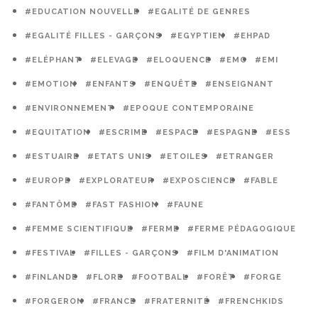
#EDUCATION NOUVELLE
#EGALITÉ DE GENRES
#EGALITÉ FILLES - GARÇONS
#EGYPTIEN
#EHPAD
#ELÉPHANT
#ELEVAGE
#ELOQUENCE
#EMC
#EMI
#EMOTION
#ENFANTS
#ENQUÊTE
#ENSEIGNANT
#ENVIRONNEMENT
#EPOQUE CONTEMPORAINE
#EQUITATION
#ESCRIME
#ESPACE
#ESPAGNE
#ESS
#ESTUAIRE
#ETATS UNIS
#ETOILES
#ETRANGER
#EUROPE
#EXPLORATEUR
#EXPOSCIENCE
#FABLE
#FANTÔME
#FAST FASHION
#FAUNE
#FEMME SCIENTIFIQUE
#FERME
#FERME PÉDAGOGIQUE
#FESTIVAL
#FILLES - GARÇONS
#FILM D'ANIMATION
#FINLANDE
#FLORE
#FOOTBALL
#FORÊT
#FORGE
#FORGERON
#FRANCE
#FRATERNITÉ
#FRENCHKIDS