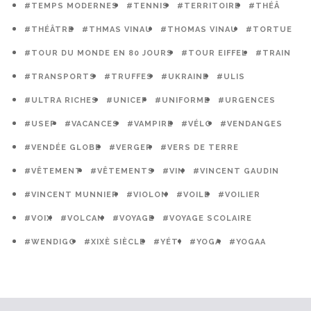
#TEMPS MODERNES
#TENNIS
#TERRITOIRE
#THÉÂ
#THÉÂTRE
#THMAS VINAU
#THOMAS VINAU
#TORTUE
#TOUR DU MONDE EN 80 JOURS
#TOUR EIFFEL
#TRAIN
#TRANSPORTS
#TRUFFES
#UKRAINE
#ULIS
#ULTRA RICHES
#UNICEF
#UNIFORME
#URGENCES
#USEP
#VACANCES
#VAMPIRE
#VÉLO
#VENDANGES
#VENDÉE GLOBE
#VERGER
#VERS DE TERRE
#VÊTEMENT
#VÊTEMENTS
#VIN
#VINCENT GAUDIN
#VINCENT MUNNIER
#VIOLON
#VOILE
#VOILIER
#VOIX
#VOLCAN
#VOYAGE
#VOYAGE SCOLAIRE
#WENDIGO
#XIXÈ SIÈCLE
#YÉTI
#YOGA
#YOGAA