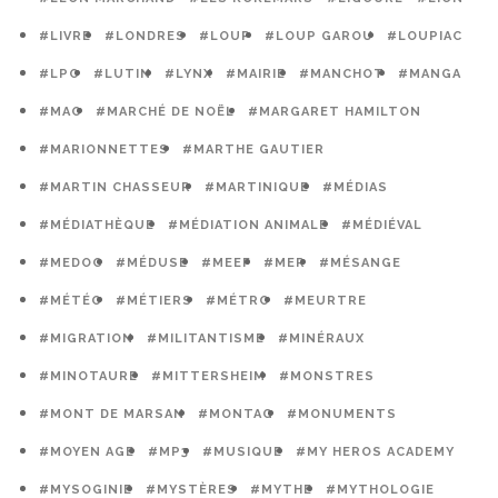
#LIVRE
#LONDRES
#LOUP
#LOUP GAROU
#LOUPIAC
#LPO
#LUTIN
#LYNX
#MAIRIE
#MANCHOT
#MANGA
#MAO
#MARCHÉ DE NOËL
#MARGARET HAMILTON
#MARIONNETTES
#MARTHE GAUTIER
#MARTIN CHASSEUR
#MARTINIQUE
#MÉDIAS
#MÉDIATHÈQUE
#MÉDIATION ANIMALE
#MÉDIÉVAL
#MEDOC
#MÉDUSE
#MEEF
#MER
#MÉSANGE
#MÉTÉO
#MÉTIERS
#MÉTRO
#MEURTRE
#MIGRATION
#MILITANTISME
#MINÉRAUX
#MINOTAURE
#MITTERSHEIM
#MONSTRES
#MONT DE MARSAN
#MONTAG
#MONUMENTS
#MOYEN AGE
#MP3
#MUSIQUE
#MY HEROS ACADEMY
#MYSOGINIE
#MYSTÈRES
#MYTHE
#MYTHOLOGIE