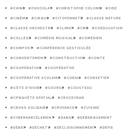
#CHINE
#CHOCOLAT
#CHRISTOPHE COLOMB
#CIDE
#CINÉMA
#CIRQUE
#CITOYENNETÉ
#CLASSE NATURE
#CLASSE ORCHESTRE
#CLIMAT
#CME
#COÉDUCATION
#COLLÈGE
#COMÉDIE MUSICALE
#COMÉDIEN
#COMPOST
#CONFÉRENCE GESTICULÉE
#CONSENTEMENT
#CONSTRUCTION
#CONTE
#COOPÉRATION
#COOPÉRATIVE
#COOPÉRATIVE SCOLAIRE
#CORAIL
#CORSETIER
#CÔTE D'IVOIRE
#COURSE
#COUSTEAU
#CPNQUÊTE SPATIALE
#CROCECRAN
#CROSS SOLIDAIRE
#CROYANCES
#CUISINE
#CYBERHARCÈLEMENT
#DANSE
#DÉBARQUEMENT
#DÉBAT
#DÉCHETS
#DÉCLOISONNEMENT
#DÉFIS