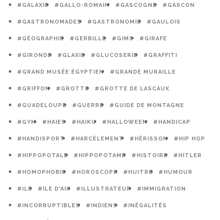
#GALAXIE
#GALLO-ROMAIN
#GASCOGNE
#GASCON
#GASTRONOMADES
#GASTRONOMIE
#GAULOIS
#GÉOGRAPHIE
#GERBILLE
#GIMS
#GIRAFE
#GIRONDE
#GLAXIE
#GLUCOSERIE
#GRAFFITI
#GRAND MUSÉE ÉGYPTIEN
#GRANDE MURAILLE
#GRIFFON
#GROTTE
#GROTTE DE LASCAUX
#GUADELOUPE
#GUERRE
#GUIDE DE MONTAGNE
#GYM
#HAIES
#HAIKU
#HALLOWEEN
#HANDICAP
#HANDISPORT
#HARCÈLEMENT
#HÉRISSON
#HIP HOP
#HIPPOPOTALE
#HIPPOPOTAME
#HISTOIRE
#HITLER
#HOMOPHOBIE
#HOROSCOPE
#HUITRE
#HUMOUR
#ILE
#ILE D'AIX
#ILLUSTRATEUR
#IMMIGRATION
#INCORRUPTIBLES
#INDIENS
#INÉGALITÉS