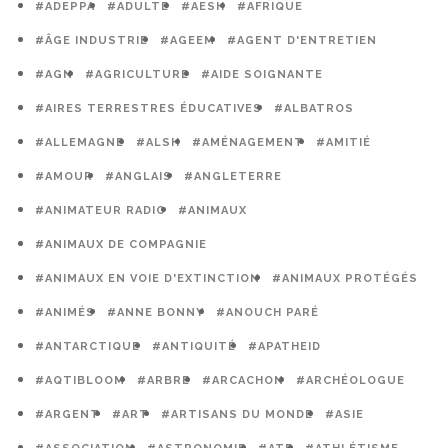
#ADEPPA
#ADULTE
#AESH
#AFRIQUE
#ÂGE INDUSTRIE
#AGEEM
#AGENT D'ENTRETIEN
#AGN
#AGRICULTURE
#AIDE SOIGNANTE
#AIRES TERRESTRES ÉDUCATIVES
#ALBATROS
#ALLEMAGNE
#ALSH
#AMÉNAGEMENT
#AMITIÉ
#AMOUR
#ANGLAIS
#ANGLETERRE
#ANIMATEUR RADIO
#ANIMAUX
#ANIMAUX DE COMPAGNIE
#ANIMAUX EN VOIE D'EXTINCTION
#ANIMAUX PROTÉGÉS
#ANIMÉS
#ANNE BONNY
#ANOUCH PARÉ
#ANTARCTIQUE
#ANTIQUITÉ
#APATHEID
#AQTIBLOOM
#ARBRE
#ARCACHON
#ARCHÉOLOGUE
#ARGENT
#ART
#ARTISANS DU MONDE
#ASIE