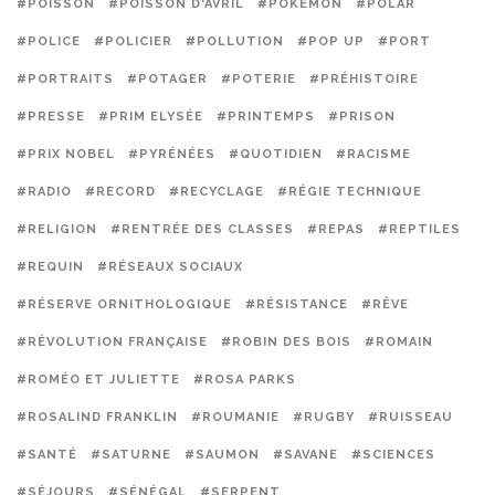
#POISSON
#POISSON D'AVRIL
#POKEMON
#POLAR
#POLICE
#POLICIER
#POLLUTION
#POP UP
#PORT
#PORTRAITS
#POTAGER
#POTERIE
#PRÉHISTOIRE
#PRESSE
#PRIM ELYSÉE
#PRINTEMPS
#PRISON
#PRIX NOBEL
#PYRÉNÉES
#QUOTIDIEN
#RACISME
#RADIO
#RECORD
#RECYCLAGE
#RÉGIE TECHNIQUE
#RELIGION
#RENTRÉE DES CLASSES
#REPAS
#REPTILES
#REQUIN
#RÉSEAUX SOCIAUX
#RÉSERVE ORNITHOLOGIQUE
#RÉSISTANCE
#RÊVE
#RÉVOLUTION FRANÇAISE
#ROBIN DES BOIS
#ROMAIN
#ROMÉO ET JULIETTE
#ROSA PARKS
#ROSALIND FRANKLIN
#ROUMANIE
#RUGBY
#RUISSEAU
#SANTÉ
#SATURNE
#SAUMON
#SAVANE
#SCIENCES
#SÉJOURS
#SÉNÉGAL
#SERPENT