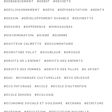
#DÉBARQUEMENT
#DÉBAT
#DÉCHETS
#DÉCLOISONNEMENT
#DÉFIS
#DÉFORESTATION
#DENTS
#DESSIN
#DÉVELOPPEMENT DURABLE
#DEVINETTE
#DEVOIRS
#DIFFÉRENCE
#DINOSAURES
#DISCRIMINATION
#DJEBÉ
#DJEMBÉ
#DOCTEUR CALMETTE
#DOCUMENTAIRE
#DOROTHÉE VOLUT
#DOUBLEUR
#DROGUE
#DROITS DE L'ENFANT
#DROITS DES ENFANTS
#DROITS DES FEMMES
#DROITS DES FILLES
#E-SPORT
#EAU
#ECHANGES CULTURELLES
#ECO DÉLÉGUÉ
#ECO PATURAGE
#ECOLE
#ECOLE D'AUTREFOIS
#ECOLE DEHORS
#ECOLOGIE
#ECONOMIE SOCIALE ET SOILDAIRE
#ECRANS
#ECRITURE
#ECRIVAIN
#EDUCATION
#EDUCATION NOUVELLE