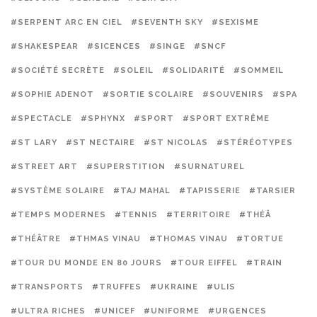
#SERPENT ARC EN CIEL
#SEVENTH SKY
#SEXISME
#SHAKESPEAR
#SICENCES
#SINGE
#SNCF
#SOCIÉTÉ SECRÈTE
#SOLEIL
#SOLIDARITÉ
#SOMMEIL
#SOPHIE ADENOT
#SORTIE SCOLAIRE
#SOUVENIRS
#SPA
#SPECTACLE
#SPHYNX
#SPORT
#SPORT EXTRÊME
#ST LARY
#ST NECTAIRE
#ST NICOLAS
#STÉRÉOTYPES
#STREET ART
#SUPERSTITION
#SURNATUREL
#SYSTÈME SOLAIRE
#TAJ MAHAL
#TAPISSERIE
#TARSIER
#TEMPS MODERNES
#TENNIS
#TERRITOIRE
#THÉÂ
#THÉÂTRE
#THMAS VINAU
#THOMAS VINAU
#TORTUE
#TOUR DU MONDE EN 80 JOURS
#TOUR EIFFEL
#TRAIN
#TRANSPORTS
#TRUFFES
#UKRAINE
#ULIS
#ULTRA RICHES
#UNICEF
#UNIFORME
#URGENCES