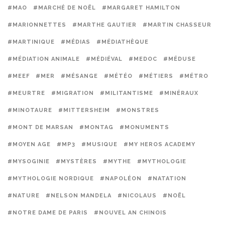
#MAO
#MARCHÉ DE NOËL
#MARGARET HAMILTON
#MARIONNETTES
#MARTHE GAUTIER
#MARTIN CHASSEUR
#MARTINIQUE
#MÉDIAS
#MÉDIATHÈQUE
#MÉDIATION ANIMALE
#MÉDIÉVAL
#MEDOC
#MÉDUSE
#MEEF
#MER
#MÉSANGE
#MÉTÉO
#MÉTIERS
#MÉTRO
#MEURTRE
#MIGRATION
#MILITANTISME
#MINÉRAUX
#MINOTAURE
#MITTERSHEIM
#MONSTRES
#MONT DE MARSAN
#MONTAG
#MONUMENTS
#MOYEN AGE
#MP3
#MUSIQUE
#MY HEROS ACADEMY
#MYSOGINIE
#MYSTÈRES
#MYTHE
#MYTHOLOGIE
#MYTHOLOGIE NORDIQUE
#NAPOLÉON
#NATATION
#NATURE
#NELSON MANDELA
#NICOLAUS
#NOËL
#NOTRE DAME DE PARIS
#NOUVEL AN CHINOIS