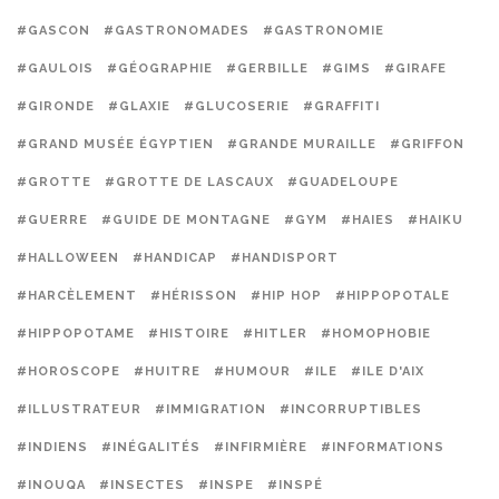
#GASCON
#GASTRONOMADES
#GASTRONOMIE
#GAULOIS
#GÉOGRAPHIE
#GERBILLE
#GIMS
#GIRAFE
#GIRONDE
#GLAXIE
#GLUCOSERIE
#GRAFFITI
#GRAND MUSÉE ÉGYPTIEN
#GRANDE MURAILLE
#GRIFFON
#GROTTE
#GROTTE DE LASCAUX
#GUADELOUPE
#GUERRE
#GUIDE DE MONTAGNE
#GYM
#HAIES
#HAIKU
#HALLOWEEN
#HANDICAP
#HANDISPORT
#HARCÈLEMENT
#HÉRISSON
#HIP HOP
#HIPPOPOTALE
#HIPPOPOTAME
#HISTOIRE
#HITLER
#HOMOPHOBIE
#HOROSCOPE
#HUITRE
#HUMOUR
#ILE
#ILE D'AIX
#ILLUSTRATEUR
#IMMIGRATION
#INCORRUPTIBLES
#INDIENS
#INÉGALITÉS
#INFIRMIÈRE
#INFORMATIONS
#INOUQA
#INSECTES
#INSPE
#INSPÉ