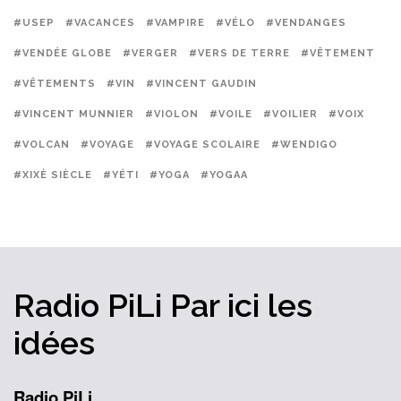
#USEP
#VACANCES
#VAMPIRE
#VÉLO
#VENDANGES
#VENDÉE GLOBE
#VERGER
#VERS DE TERRE
#VÊTEMENT
#VÊTEMENTS
#VIN
#VINCENT GAUDIN
#VINCENT MUNNIER
#VIOLON
#VOILE
#VOILIER
#VOIX
#VOLCAN
#VOYAGE
#VOYAGE SCOLAIRE
#WENDIGO
#XIXÈ SIÈCLE
#YÉTI
#YOGA
#YOGAA
Radio PiLi
Par ici
les
idées
Radio PiLi