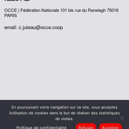
OCCE | Fédération Nationale
101 bis rue du Ranelagh
75016
PARIS
email: c.juteau@occe.coop
© 2026 Office Central de la Coopération à l'École
En poursuivant votre navigation sur ce site, vous acceptez
Mentions légales
Politique de confidentialité
l’utilisation de cookies dans le but de réaliser des statistiques
L’histoire de I’OCCE
de visites.
Politique de confidentialité
Refuser
Accepter