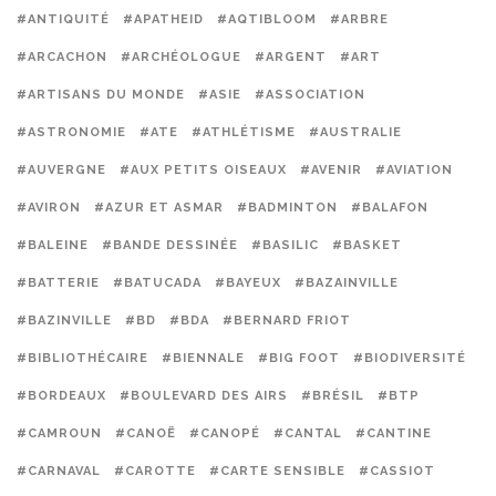
#ANTIQUITÉ
#APATHEID
#AQTIBLOOM
#ARBRE
#ARCACHON
#ARCHÉOLOGUE
#ARGENT
#ART
#ARTISANS DU MONDE
#ASIE
#ASSOCIATION
#ASTRONOMIE
#ATE
#ATHLÉTISME
#AUSTRALIE
#AUVERGNE
#AUX PETITS OISEAUX
#AVENIR
#AVIATION
#AVIRON
#AZUR ET ASMAR
#BADMINTON
#BALAFON
#BALEINE
#BANDE DESSINÉE
#BASILIC
#BASKET
#BATTERIE
#BATUCADA
#BAYEUX
#BAZAINVILLE
#BAZINVILLE
#BD
#BDA
#BERNARD FRIOT
#BIBLIOTHÉCAIRE
#BIENNALE
#BIG FOOT
#BIODIVERSITÉ
#BORDEAUX
#BOULEVARD DES AIRS
#BRÉSIL
#BTP
#CAMROUN
#CANOË
#CANOPÉ
#CANTAL
#CANTINE
#CARNAVAL
#CAROTTE
#CARTE SENSIBLE
#CASSIOT