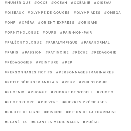
#NUMÉRIQUE
#OCCE
#OCÉAN
#OCÉANIE
#OISEAU
#OISEAUX
#OLYMPE DE GOUGES
#OLYMPIADES
#OMEGA
#ONF
#OPÉRA
#ORIENT EXPRESS
#ORIGAMI
#ORNITHOLOGUE
#OURS
#PAIR-NON-PAIR
#PALÉONTOLOGUE
#PARALYMPIQUE
#PARANORMAL
#PARIS
#PASSION
#PATINOIRE
#PÊCHE
#PÉDAGOGIE
#PÉDAGOGIES
#PEINTURE
#PEP
#PERSONNAGES FICTIFS
#PERSONNAGES IMAGINAIRES
#PETIT DÉJEUNER ANGLAIS
#PEUR
#PHILOSOPHIE
#PHOENIX
#PHOQUE
#PHOQUE DE WEDELL
#PHOTO
#PHOTOPHORE
#PIC VERT
#PIERRES PRÉCIEUSES
#PILOTE DE LIGNE
#PISCINE
#PITON DE LA FOURNAISE
#PLANÈTES
#PLANTES MÉDICINALES
#POÉSIE