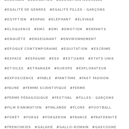
#EGALITÉ DE GENRES
#EGALITÉ FILLES - GARÇONS
#EGYPTIEN
#EHPAD
#ELÉPHANT
#ELEVAGE
#ELOQUENCE
#EMC
#EMI
#EMOTION
#ENFANTS
#ENQUÊTE
#ENSEIGNANT
#ENVIRONNEMENT
#EPOQUE CONTEMPORAINE
#EQUITATION
#ESCRIME
#ESPACE
#ESPAGNE
#ESS
#ESTUAIRE
#ETATS UNIS
#ETOILES
#ETRANGER
#EUROPE
#EXPLORATEUR
#EXPOSCIENCE
#FABLE
#FANTÔME
#FAST FASHION
#FAUNE
#FEMME SCIENTIFIQUE
#FERME
#FERME PÉDAGOGIQUE
#FESTIVAL
#FILLES - GARÇONS
#FILM D'ANIMATION
#FINLANDE
#FLORE
#FOOTBALL
#FORÊT
#FORGE
#FORGERON
#FRANCE
#FRATERNITÉ
#FRENCHKIDS
#GALAXIE
#GALLO-ROMAIN
#GASCOGNE