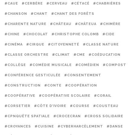
#CAUE
#CERBÈRE
#CERVEAU
#CÉTACÉ
#CHABRIÈRES
#CHANSON
#CHANT
#CHANT DES FORÊTS
#CHARENTE NATURE
#CHÂTEAU
#CHÂTEUA
#CHIMÈRE
#CHINE
#CHOCOLAT
#CHRISTOPHE COLOMB
#CIDE
#CINÉMA
#CIRQUE
#CITOYENNETÉ
#CLASSE NATURE
#CLASSE ORCHESTRE
#CLIMAT
#CME
#COÉDUCATION
#COLLÈGE
#COMÉDIE MUSICALE
#COMÉDIEN
#COMPOST
#CONFÉRENCE GESTICULÉE
#CONSENTEMENT
#CONSTRUCTION
#CONTE
#COOPÉRATION
#COOPÉRATIVE
#COOPÉRATIVE SCOLAIRE
#CORAIL
#CORSETIER
#CÔTE D'IVOIRE
#COURSE
#COUSTEAU
#CPNQUÊTE SPATIALE
#CROCECRAN
#CROSS SOLIDAIRE
#CROYANCES
#CUISINE
#CYBERHARCÈLEMENT
#DANSE