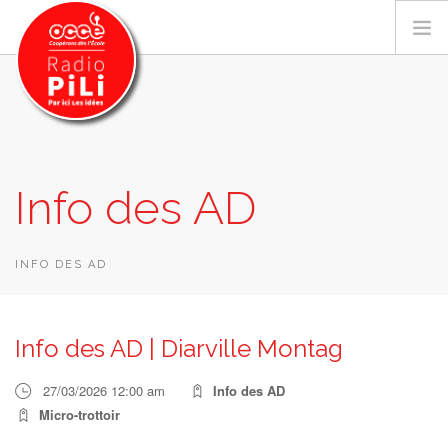
PRÉSENTATION
Info des AD
GRILLE DES PROGRAMMES
EMISSIONS / PODCASTS
SUR LE TERRITOIRE
INFO DES AD
RESSOURCES
LES ACTU.
Info des AD | Diarville Montag
RECHERCHER
27/03/2026 12:00 am
Info des AD
CONTACT
Micro-trottoir