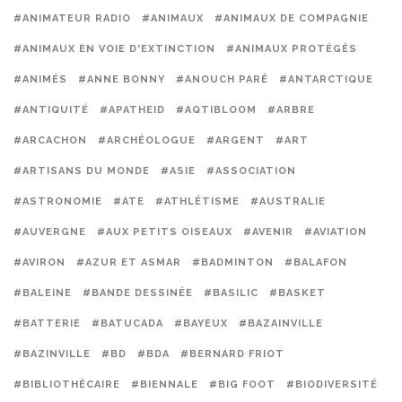
#ANIMATEUR RADIO
#ANIMAUX
#ANIMAUX DE COMPAGNIE
#ANIMAUX EN VOIE D'EXTINCTION
#ANIMAUX PROTÉGÉS
#ANIMÉS
#ANNE BONNY
#ANOUCH PARÉ
#ANTARCTIQUE
#ANTIQUITÉ
#APATHEID
#AQTIBLOOM
#ARBRE
#ARCACHON
#ARCHÉOLOGUE
#ARGENT
#ART
#ARTISANS DU MONDE
#ASIE
#ASSOCIATION
#ASTRONOMIE
#ATE
#ATHLÉTISME
#AUSTRALIE
#AUVERGNE
#AUX PETITS OISEAUX
#AVENIR
#AVIATION
#AVIRON
#AZUR ET ASMAR
#BADMINTON
#BALAFON
#BALEINE
#BANDE DESSINÉE
#BASILIC
#BASKET
#BATTERIE
#BATUCADA
#BAYEUX
#BAZAINVILLE
#BAZINVILLE
#BD
#BDA
#BERNARD FRIOT
#BIBLIOTHÉCAIRE
#BIENNALE
#BIG FOOT
#BIODIVERSITÉ