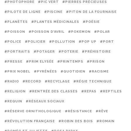
#PHOTOPHORE
#PIC VERT
#PIERRES PRÉCIEUSES
#PILOTE DE LIGNE
#PISCINE
#PITON DE LA FOURNAISE
#PLANÈTES
#PLANTES MÉDICINALES
#POÉSIE
#POISSON
#POISSON D'AVRIL
#POKEMON
#POLAR
#POLICE
#POLICIER
#POLLUTION
#POP UP
#PORT
#PORTRAITS
#POTAGER
#POTERIE
#PRÉHISTOIRE
#PRESSE
#PRIM ELYSÉE
#PRINTEMPS
#PRISON
#PRIX NOBEL
#PYRÉNÉES
#QUOTIDIEN
#RACISME
#RADIO
#RECORD
#RECYCLAGE
#RÉGIE TECHNIQUE
#RELIGION
#RENTRÉE DES CLASSES
#REPAS
#REPTILES
#REQUIN
#RÉSEAUX SOCIAUX
#RÉSERVE ORNITHOLOGIQUE
#RÉSISTANCE
#RÊVE
#RÉVOLUTION FRANÇAISE
#ROBIN DES BOIS
#ROMAIN