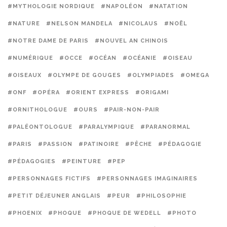
#MYTHOLOGIE NORDIQUE
#NAPOLÉON
#NATATION
#NATURE
#NELSON MANDELA
#NICOLAUS
#NOËL
#NOTRE DAME DE PARIS
#NOUVEL AN CHINOIS
#NUMÉRIQUE
#OCCE
#OCÉAN
#OCÉANIE
#OISEAU
#OISEAUX
#OLYMPE DE GOUGES
#OLYMPIADES
#OMEGA
#ONF
#OPÉRA
#ORIENT EXPRESS
#ORIGAMI
#ORNITHOLOGUE
#OURS
#PAIR-NON-PAIR
#PALÉONTOLOGUE
#PARALYMPIQUE
#PARANORMAL
#PARIS
#PASSION
#PATINOIRE
#PÊCHE
#PÉDAGOGIE
#PÉDAGOGIES
#PEINTURE
#PEP
#PERSONNAGES FICTIFS
#PERSONNAGES IMAGINAIRES
#PETIT DÉJEUNER ANGLAIS
#PEUR
#PHILOSOPHIE
#PHOENIX
#PHOQUE
#PHOQUE DE WEDELL
#PHOTO