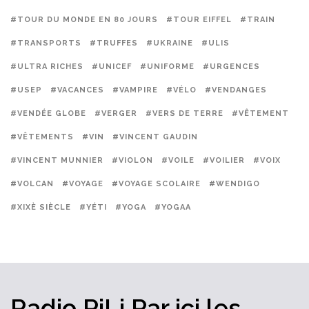
#TOUR DU MONDE EN 80 JOURS
#TOUR EIFFEL
#TRAIN
#TRANSPORTS
#TRUFFES
#UKRAINE
#ULIS
#ULTRA RICHES
#UNICEF
#UNIFORME
#URGENCES
#USEP
#VACANCES
#VAMPIRE
#VÉLO
#VENDANGES
#VENDÉE GLOBE
#VERGER
#VERS DE TERRE
#VÊTEMENT
#VÊTEMENTS
#VIN
#VINCENT GAUDIN
#VINCENT MUNNIER
#VIOLON
#VOILE
#VOILIER
#VOIX
#VOLCAN
#VOYAGE
#VOYAGE SCOLAIRE
#WENDIGO
#XIXÈ SIÈCLE
#YÉTI
#YOGA
#YOGAA
Radio PiLi
Par ici
les