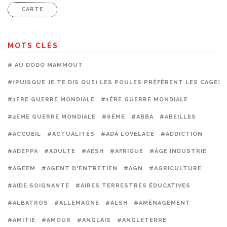
CARTE
MOTS CLÉS
# AU DODO MAMMOUT
#(PUISQUE JE TE DIS QUE) LES POULES PRÉFÈRENT LES CAGES
#1ERE GUERRE MONDIALE
#1ÈRE GUERRE MONDIALE
#2ÈME GUERRE MONDIALE
#6ÈME
#ABBA
#ABEILLES
#ACCUEIL
#ACTUALITÉS
#ADA LOVELACE
#ADDICTION
#ADEPPA
#ADULTE
#AESH
#AFRIQUE
#ÂGE INDUSTRIE
#AGEEM
#AGENT D'ENTRETIEN
#AGN
#AGRICULTURE
#AIDE SOIGNANTE
#AIRES TERRESTRES ÉDUCATIVES
#ALBATROS
#ALLEMAGNE
#ALSH
#AMÉNAGEMENT
#AMITIÉ
#AMOUR
#ANGLAIS
#ANGLETERRE