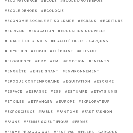
#ECO PATURAGE
#ECOLE
#ECOLE D'AUTREFOIS
#ECOLE DEHORS
#ECOLOGIE
#ECONOMIE SOCIALE ET SOILDAIRE
#ECRANS
#ECRITURE
#ECRIVAIN
#EDUCATION
#EDUCATION NOUVELLE
#EGALITÉ DE GENRES
#EGALITÉ FILLES - GARÇONS
#EGYPTIEN
#EHPAD
#ELÉPHANT
#ELEVAGE
#ELOQUENCE
#EMC
#EMI
#EMOTION
#ENFANTS
#ENQUÊTE
#ENSEIGNANT
#ENVIRONNEMENT
#EPOQUE CONTEMPORAINE
#EQUITATION
#ESCRIME
#ESPACE
#ESPAGNE
#ESS
#ESTUAIRE
#ETATS UNIS
#ETOILES
#ETRANGER
#EUROPE
#EXPLORATEUR
#EXPOSCIENCE
#FABLE
#FANTÔME
#FAST FASHION
#FAUNE
#FEMME SCIENTIFIQUE
#FERME
#FERME PÉDAGOGIQUE
#FESTIVAL
#FILLES - GARÇONS