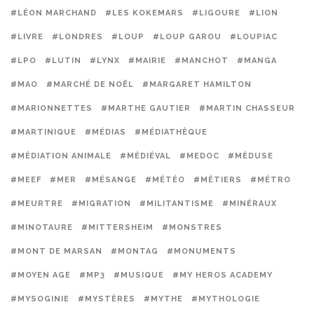
#LÉON MARCHAND
#LES KOKEMARS
#LIGOURE
#LION
#LIVRE
#LONDRES
#LOUP
#LOUP GAROU
#LOUPIAC
#LPO
#LUTIN
#LYNX
#MAIRIE
#MANCHOT
#MANGA
#MAO
#MARCHÉ DE NOËL
#MARGARET HAMILTON
#MARIONNETTES
#MARTHE GAUTIER
#MARTIN CHASSEUR
#MARTINIQUE
#MÉDIAS
#MÉDIATHÈQUE
#MÉDIATION ANIMALE
#MÉDIÉVAL
#MEDOC
#MÉDUSE
#MEEF
#MER
#MÉSANGE
#MÉTÉO
#MÉTIERS
#MÉTRO
#MEURTRE
#MIGRATION
#MILITANTISME
#MINÉRAUX
#MINOTAURE
#MITTERSHEIM
#MONSTRES
#MONT DE MARSAN
#MONTAG
#MONUMENTS
#MOYEN AGE
#MP3
#MUSIQUE
#MY HEROS ACADEMY
#MYSOGINIE
#MYSTÈRES
#MYTHE
#MYTHOLOGIE