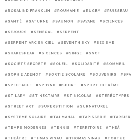
#ROMÉO ET JULIETTE
#ROSA PARKS
#ROSALIND FRANKLIN
#ROUMANIE
#RUGBY
#RUISSEAU
#SANTÉ
#SATURNE
#SAUMON
#SAVANE
#SCIENCES
#SÉJOURS
#SÉNÉGAL
#SERPENT
#SERPENT ARC EN CIEL
#SEVENTH SKY
#SEXISME
#SHAKESPEAR
#SICENCES
#SINGE
#SNCF
#SOCIÉTÉ SECRÈTE
#SOLEIL
#SOLIDARITÉ
#SOMMEIL
#SOPHIE ADENOT
#SORTIE SCOLAIRE
#SOUVENIRS
#SPA
#SPECTACLE
#SPHYNX
#SPORT
#SPORT EXTRÊME
#ST LARY
#ST NECTAIRE
#ST NICOLAS
#STÉRÉOTYPES
#STREET ART
#SUPERSTITION
#SURNATUREL
#SYSTÈME SOLAIRE
#TAJ MAHAL
#TAPISSERIE
#TARSIER
#TEMPS MODERNES
#TENNIS
#TERRITOIRE
#THÉÂ
#THÉÂTRE
#THMAS VINAU
#THOMAS VINAU
#TORTUE