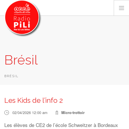
PRÉSENTATION
Brésil
GRILLE DES PROGRAMMES
EMISSIONS / PODCASTS
SUR LE TERRITOIRE
BRÉSIL
RESSOURCES
LES ACTU.
Les Kids de l’info 2
RECHERCHER
02/04/2026 12:00 am
Micro-trottoir
CONTACT
Les élèves de CE2 de l’école Schweitzer à Bordeaux