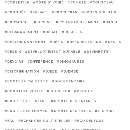
#CORSETIER
#CÔTE D'IVOIRE
#COURSE
#COUSTEAU
#CPNQUÊTE SPATIALE
#CROCECRAN
#CROSS SOLIDAIRE
#CROYANCES
#CUISINE
#CYBERHARCÈLEMENT
#DANSE
#DÉBARQUEMENT
#DÉBAT
#DÉCHETS
#DÉCLOISONNEMENT
#DÉFIS
#DÉFORESTATION
#DENTS
#DESSIN
#DÉVELOPPEMENT DURABLE
#DEVINETTE
#DEVOIRS
#DIFFÉRENCE
#DINOSAURES
#DISCRIMINATION
#DJEBÉ
#DJEMBÉ
#DOCTEUR CALMETTE
#DOCUMENTAIRE
#DOROTHÉE VOLUT
#DOUBLEUR
#DROGUE
#DROITS DE L'ENFANT
#DROITS DES ENFANTS
#DROITS DES FEMMES
#DROITS DES FILLES
#E-SPORT
#EAU
#ECHANGES CULTURELLES
#ECO DÉLÉGUÉ