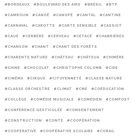
#BORDEAUX
#BOULEVARD DES AIRS
#BRÉSIL
#BTP
#CAMROUN
#CANOË
#CANOPÉ
#CANTAL
#CANTINE
#CARNAVAL
#CAROTTE
#CARTE SENSIBLE
#CASSIOT
#CAUE
#CERBÈRE
#CERVEAU
#CÉTACÉ
#CHABRIÈRES
#CHANSON
#CHANT
#CHANT DES FORÊTS
#CHARENTE NATURE
#CHÂTEAU
#CHÂTEUA
#CHIMÈRE
#CHINE
#CHOCOLAT
#CHRISTOPHE COLOMB
#CIDE
#CINÉMA
#CIRQUE
#CITOYENNETÉ
#CLASSE NATURE
#CLASSE ORCHESTRE
#CLIMAT
#CME
#COÉDUCATION
#COLLÈGE
#COMÉDIE MUSICALE
#COMÉDIEN
#COMPOST
#CONFÉRENCE GESTICULÉE
#CONSENTEMENT
#CONSTRUCTION
#CONTE
#COOPÉRATION
#COOPÉRATIVE
#COOPÉRATIVE SCOLAIRE
#CORAIL