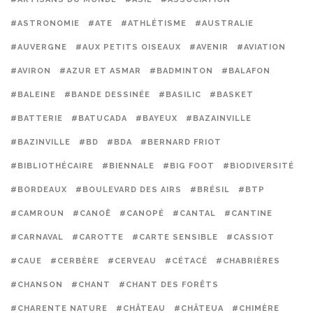
#ASTRONOMIE
#ATE
#ATHLÉTISME
#AUSTRALIE
#AUVERGNE
#AUX PETITS OISEAUX
#AVENIR
#AVIATION
#AVIRON
#AZUR ET ASMAR
#BADMINTON
#BALAFON
#BALEINE
#BANDE DESSINÉE
#BASILIC
#BASKET
#BATTERIE
#BATUCADA
#BAYEUX
#BAZAINVILLE
#BAZINVILLE
#BD
#BDA
#BERNARD FRIOT
#BIBLIOTHÉCAIRE
#BIENNALE
#BIG FOOT
#BIODIVERSITÉ
#BORDEAUX
#BOULEVARD DES AIRS
#BRÉSIL
#BTP
#CAMROUN
#CANOË
#CANOPÉ
#CANTAL
#CANTINE
#CARNAVAL
#CAROTTE
#CARTE SENSIBLE
#CASSIOT
#CAUE
#CERBÈRE
#CERVEAU
#CÉTACÉ
#CHABRIÈRES
#CHANSON
#CHANT
#CHANT DES FORÊTS
#CHARENTE NATURE
#CHÂTEAU
#CHÂTEUA
#CHIMÈRE