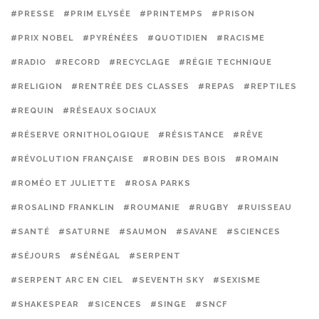
#PRESSE
#PRIM ELYSÉE
#PRINTEMPS
#PRISON
#PRIX NOBEL
#PYRÉNÉES
#QUOTIDIEN
#RACISME
#RADIO
#RECORD
#RECYCLAGE
#RÉGIE TECHNIQUE
#RELIGION
#RENTRÉE DES CLASSES
#REPAS
#REPTILES
#REQUIN
#RÉSEAUX SOCIAUX
#RÉSERVE ORNITHOLOGIQUE
#RÉSISTANCE
#RÊVE
#RÉVOLUTION FRANÇAISE
#ROBIN DES BOIS
#ROMAIN
#ROMÉO ET JULIETTE
#ROSA PARKS
#ROSALIND FRANKLIN
#ROUMANIE
#RUGBY
#RUISSEAU
#SANTÉ
#SATURNE
#SAUMON
#SAVANE
#SCIENCES
#SÉJOURS
#SÉNÉGAL
#SERPENT
#SERPENT ARC EN CIEL
#SEVENTH SKY
#SEXISME
#SHAKESPEAR
#SICENCES
#SINGE
#SNCF