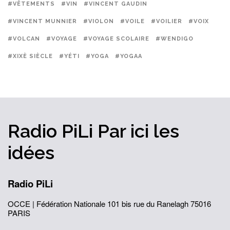
#VÊTEMENTS
#VIN
#VINCENT GAUDIN
#VINCENT MUNNIER
#VIOLON
#VOILE
#VOILIER
#VOIX
#VOLCAN
#VOYAGE
#VOYAGE SCOLAIRE
#WENDIGO
#XIXÈ SIÈCLE
#YÉTI
#YOGA
#YOGAA
Radio PiLi
Par ici
les
idées
Radio PiLi
OCCE | Fédération Nationale
101 bis rue du Ranelagh
75016
PARIS