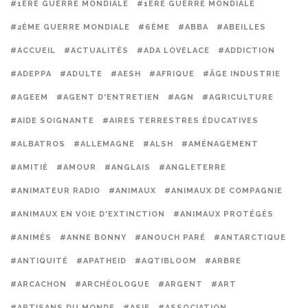
#1ÈRE GUERRE MONDIALE
#1ERE GUERRE MONDIALE
#2ÈME GUERRE MONDIALE
#6ÈME
#ABBA
#ABEILLES
#ACCUEIL
#ACTUALITÉS
#ADA LOVELACE
#ADDICTION
#ADEPPA
#ADULTE
#AESH
#AFRIQUE
#ÂGE INDUSTRIE
#AGEEM
#AGENT D'ENTRETIEN
#AGN
#AGRICULTURE
#AIDE SOIGNANTE
#AIRES TERRESTRES ÉDUCATIVES
#ALBATROS
#ALLEMAGNE
#ALSH
#AMÉNAGEMENT
#AMITIÉ
#AMOUR
#ANGLAIS
#ANGLETERRE
#ANIMATEUR RADIO
#ANIMAUX
#ANIMAUX DE COMPAGNIE
#ANIMAUX EN VOIE D'EXTINCTION
#ANIMAUX PROTÉGÉS
#ANIMÉS
#ANNE BONNY
#ANOUCH PARÉ
#ANTARCTIQUE
#ANTIQUITÉ
#APATHEID
#AQTIBLOOM
#ARBRE
#ARCACHON
#ARCHÉOLOGUE
#ARGENT
#ART
#ARTISANS DU MONDE
#ASIE
#ASSOCIATION