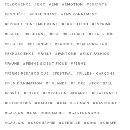
#ELOQUENCE
#EMC
#EMI
#EMOTION
#ENFANTS
#ENQUÊTE
#ENSEIGNANT
#ENVIRONNEMENT
#EPOQUE CONTEMPORAINE
#EQUITATION
#ESCRIME
#ESPACE
#ESPAGNE
#ESS
#ESTUAIRE
#ETATS UNIS
#ETOILES
#ETRANGER
#EUROPE
#EXPLORATEUR
#EXPOSCIENCE
#FABLE
#FANTÔME
#FAST FASHION
#FAUNE
#FEMME SCIENTIFIQUE
#FERME
#FERME PÉDAGOGIQUE
#FESTIVAL
#FILLES - GARÇONS
#FILM D'ANIMATION
#FINLANDE
#FLORE
#FOOTBALL
#FORÊT
#FORGE
#FORGERON
#FRANCE
#FRATERNITÉ
#FRENCHKIDS
#GALAXIE
#GALLO-ROMAIN
#GASCOGNE
#GASCON
#GASTRONOMADES
#GASTRONOMIE
#GAULOIS
#GÉOGRAPHIE
#GERBILLE
#GIMS
#GIRAFE