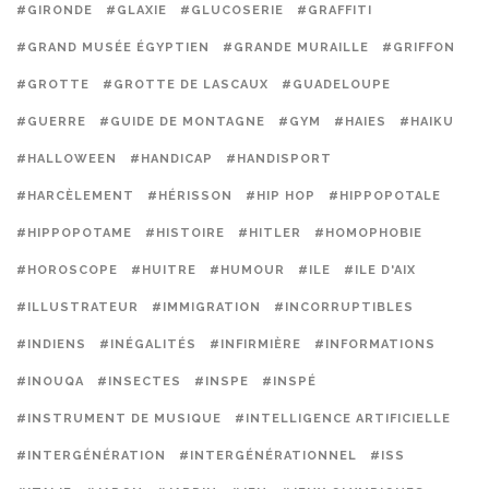
#GIRONDE
#GLAXIE
#GLUCOSERIE
#GRAFFITI
#GRAND MUSÉE ÉGYPTIEN
#GRANDE MURAILLE
#GRIFFON
#GROTTE
#GROTTE DE LASCAUX
#GUADELOUPE
#GUERRE
#GUIDE DE MONTAGNE
#GYM
#HAIES
#HAIKU
#HALLOWEEN
#HANDICAP
#HANDISPORT
#HARCÈLEMENT
#HÉRISSON
#HIP HOP
#HIPPOPOTALE
#HIPPOPOTAME
#HISTOIRE
#HITLER
#HOMOPHOBIE
#HOROSCOPE
#HUITRE
#HUMOUR
#ILE
#ILE D'AIX
#ILLUSTRATEUR
#IMMIGRATION
#INCORRUPTIBLES
#INDIENS
#INÉGALITÉS
#INFIRMIÈRE
#INFORMATIONS
#INOUQA
#INSECTES
#INSPE
#INSPÉ
#INSTRUMENT DE MUSIQUE
#INTELLIGENCE ARTIFICIELLE
#INTERGÉNÉRATION
#INTERGÉNÉRATIONNEL
#ISS