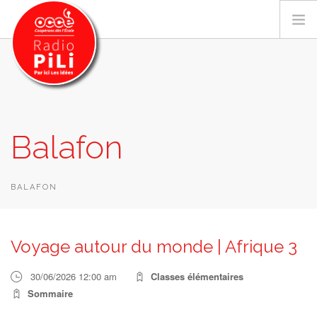
PRÉSENTATION
Balafon
GRILLE DES PROGRAMMES
EMISSIONS / PODCASTS
SUR LE TERRITOIRE
BALAFON
RESSOURCES
LES ACTU.
Voyage autour du monde | Afrique 3
RECHERCHER
30/06/2026 12:00 am
Classes élémentaires
CONTACT
Sommaire