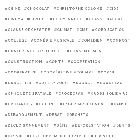
#CHINE
#CHOCOLAT
#CHRISTOPHE COLOMB
#CIDE
#CINÉMA
#CIRQUE
#CITOYENNETÉ
#CLASSE NATURE
#CLASSE ORCHESTRE
#CLIMAT
#CME
#COÉDUCATION
#COLLÈGE
#COMÉDIE MUSICALE
#COMÉDIEN
#COMPOST
#CONFÉRENCE GESTICULÉE
#CONSENTEMENT
#CONSTRUCTION
#CONTE
#COOPÉRATION
#COOPÉRATIVE
#COOPÉRATIVE SCOLAIRE
#CORAIL
#CORSETIER
#CÔTE D'IVOIRE
#COURSE
#COUSTEAU
#CPNQUÊTE SPATIALE
#CROCECRAN
#CROSS SOLIDAIRE
#CROYANCES
#CUISINE
#CYBERHARCÈLEMENT
#DANSE
#DÉBARQUEMENT
#DÉBAT
#DÉCHETS
#DÉCLOISONNEMENT
#DÉFIS
#DÉFORESTATION
#DENTS
#DESSIN
#DÉVELOPPEMENT DURABLE
#DEVINETTE