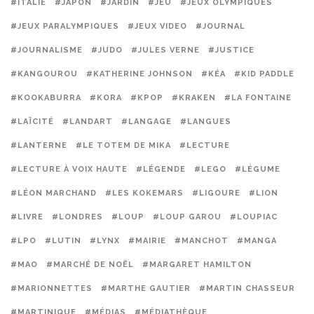
#ITALIE
#JAPON
#JARDIN
#JEU
#JEUX OLYMPIQUES
#JEUX PARALYMPIQUES
#JEUX VIDEO
#JOURNAL
#JOURNALISME
#JUDO
#JULES VERNE
#JUSTICE
#KANGOUROU
#KATHERINE JOHNSON
#KÉA
#KID PADDLE
#KOOKABURRA
#KORA
#KPOP
#KRAKEN
#LA FONTAINE
#LAÏCITÉ
#LANDART
#LANGAGE
#LANGUES
#LANTERNE
#LE TOTEM DE MIKA
#LECTURE
#LECTURE À VOIX HAUTE
#LÉGENDE
#LEGO
#LÉGUME
#LÉON MARCHAND
#LES KOKEMARS
#LIGOURE
#LION
#LIVRE
#LONDRES
#LOUP
#LOUP GAROU
#LOUPIAC
#LPO
#LUTIN
#LYNX
#MAIRIE
#MANCHOT
#MANGA
#MAO
#MARCHÉ DE NOËL
#MARGARET HAMILTON
#MARIONNETTES
#MARTHE GAUTIER
#MARTIN CHASSEUR
#MARTINIQUE
#MÉDIAS
#MÉDIATHÈQUE