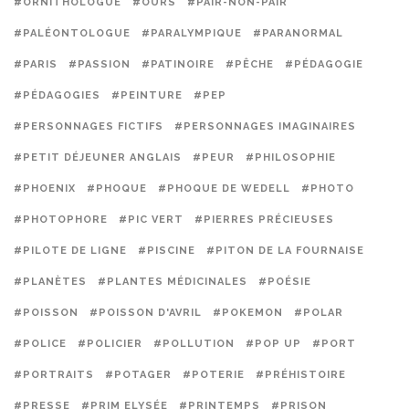
#ORNITHOLOGUE
#OURS
#PAIR-NON-PAIR
#PALÉONTOLOGUE
#PARALYMPIQUE
#PARANORMAL
#PARIS
#PASSION
#PATINOIRE
#PÊCHE
#PÉDAGOGIE
#PÉDAGOGIES
#PEINTURE
#PEP
#PERSONNAGES FICTIFS
#PERSONNAGES IMAGINAIRES
#PETIT DÉJEUNER ANGLAIS
#PEUR
#PHILOSOPHIE
#PHOENIX
#PHOQUE
#PHOQUE DE WEDELL
#PHOTO
#PHOTOPHORE
#PIC VERT
#PIERRES PRÉCIEUSES
#PILOTE DE LIGNE
#PISCINE
#PITON DE LA FOURNAISE
#PLANÈTES
#PLANTES MÉDICINALES
#POÉSIE
#POISSON
#POISSON D'AVRIL
#POKEMON
#POLAR
#POLICE
#POLICIER
#POLLUTION
#POP UP
#PORT
#PORTRAITS
#POTAGER
#POTERIE
#PRÉHISTOIRE
#PRESSE
#PRIM ELYSÉE
#PRINTEMPS
#PRISON