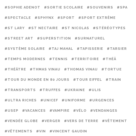
#SOPHIE ADENOT
#SORTIE SCOLAIRE
#SOUVENIRS
#SPA
#SPECTACLE
#SPHYNX
#SPORT
#SPORT EXTRÊME
#ST LARY
#ST NECTAIRE
#ST NICOLAS
#STÉRÉOTYPES
#STREET ART
#SUPERSTITION
#SURNATUREL
#SYSTÈME SOLAIRE
#TAJ MAHAL
#TAPISSERIE
#TARSIER
#TEMPS MODERNES
#TENNIS
#TERRITOIRE
#THÉÂ
#THÉÂTRE
#THMAS VINAU
#THOMAS VINAU
#TORTUE
#TOUR DU MONDE EN 80 JOURS
#TOUR EIFFEL
#TRAIN
#TRANSPORTS
#TRUFFES
#UKRAINE
#ULIS
#ULTRA RICHES
#UNICEF
#UNIFORME
#URGENCES
#USEP
#VACANCES
#VAMPIRE
#VÉLO
#VENDANGES
#VENDÉE GLOBE
#VERGER
#VERS DE TERRE
#VÊTEMENT
#VÊTEMENTS
#VIN
#VINCENT GAUDIN