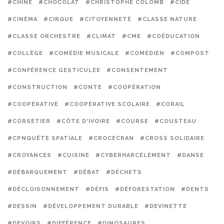
#CHINE
#CHOCOLAT
#CHRISTOPHE COLOMB
#CIDE
#CINÉMA
#CIRQUE
#CITOYENNETÉ
#CLASSE NATURE
#CLASSE ORCHESTRE
#CLIMAT
#CME
#COÉDUCATION
#COLLÈGE
#COMÉDIE MUSICALE
#COMÉDIEN
#COMPOST
#CONFÉRENCE GESTICULÉE
#CONSENTEMENT
#CONSTRUCTION
#CONTE
#COOPÉRATION
#COOPÉRATIVE
#COOPÉRATIVE SCOLAIRE
#CORAIL
#CORSETIER
#CÔTE D'IVOIRE
#COURSE
#COUSTEAU
#CPNQUÊTE SPATIALE
#CROCECRAN
#CROSS SOLIDAIRE
#CROYANCES
#CUISINE
#CYBERHARCÈLEMENT
#DANSE
#DÉBARQUEMENT
#DÉBAT
#DÉCHETS
#DÉCLOISONNEMENT
#DÉFIS
#DÉFORESTATION
#DENTS
#DESSIN
#DÉVELOPPEMENT DURABLE
#DEVINETTE
#DEVOIRS
#DIFFÉRENCE
#DINOSAURES