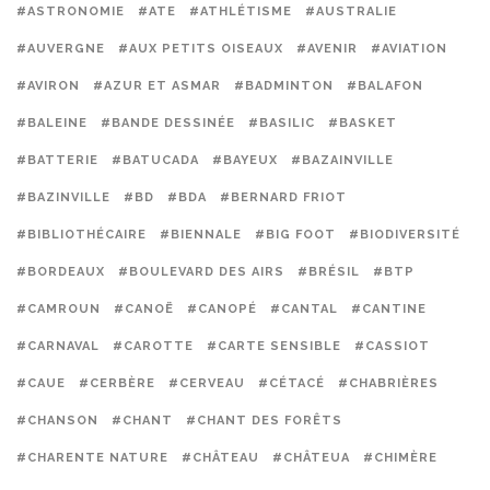
#ASTRONOMIE
#ATE
#ATHLÉTISME
#AUSTRALIE
#AUVERGNE
#AUX PETITS OISEAUX
#AVENIR
#AVIATION
#AVIRON
#AZUR ET ASMAR
#BADMINTON
#BALAFON
#BALEINE
#BANDE DESSINÉE
#BASILIC
#BASKET
#BATTERIE
#BATUCADA
#BAYEUX
#BAZAINVILLE
#BAZINVILLE
#BD
#BDA
#BERNARD FRIOT
#BIBLIOTHÉCAIRE
#BIENNALE
#BIG FOOT
#BIODIVERSITÉ
#BORDEAUX
#BOULEVARD DES AIRS
#BRÉSIL
#BTP
#CAMROUN
#CANOË
#CANOPÉ
#CANTAL
#CANTINE
#CARNAVAL
#CAROTTE
#CARTE SENSIBLE
#CASSIOT
#CAUE
#CERBÈRE
#CERVEAU
#CÉTACÉ
#CHABRIÈRES
#CHANSON
#CHANT
#CHANT DES FORÊTS
#CHARENTE NATURE
#CHÂTEAU
#CHÂTEUA
#CHIMÈRE