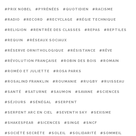
#PRIX NOBEL
#PYRÉNÉES
#QUOTIDIEN
#RACISME
#RADIO
#RECORD
#RECYCLAGE
#RÉGIE TECHNIQUE
#RELIGION
#RENTRÉE DES CLASSES
#REPAS
#REPTILES
#REQUIN
#RÉSEAUX SOCIAUX
#RÉSERVE ORNITHOLOGIQUE
#RÉSISTANCE
#RÊVE
#RÉVOLUTION FRANÇAISE
#ROBIN DES BOIS
#ROMAIN
#ROMÉO ET JULIETTE
#ROSA PARKS
#ROSALIND FRANKLIN
#ROUMANIE
#RUGBY
#RUISSEAU
#SANTÉ
#SATURNE
#SAUMON
#SAVANE
#SCIENCES
#SÉJOURS
#SÉNÉGAL
#SERPENT
#SERPENT ARC EN CIEL
#SEVENTH SKY
#SEXISME
#SHAKESPEAR
#SICENCES
#SINGE
#SNCF
#SOCIÉTÉ SECRÈTE
#SOLEIL
#SOLIDARITÉ
#SOMMEIL