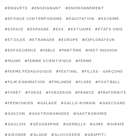
#ENQUÊTE
#ENSEIGNANT
#ENVIRONNEMENT
#EPOQUE CONTEMPORAINE
#EQUITATION
#ESCRIME
#ESPACE
#ESPAGNE
#ESS
#ESTUAIRE
#ETATS UNIS
#ETOILES
#ETRANGER
#EUROPE
#EXPLORATEUR
#EXPOSCIENCE
#FABLE
#FANTÔME
#FAST FASHION
#FAUNE
#FEMME SCIENTIFIQUE
#FERME
#FERME PÉDAGOGIQUE
#FESTIVAL
#FILLES - GARÇONS
#FILM D'ANIMATION
#FINLANDE
#FLORE
#FOOTBALL
#FORÊT
#FORGE
#FORGERON
#FRANCE
#FRATERNITÉ
#FRENCHKIDS
#GALAXIE
#GALLO-ROMAIN
#GASCOGNE
#GASCON
#GASTRONOMADES
#GASTRONOMIE
#GAULOIS
#GÉOGRAPHIE
#GERBILLE
#GIMS
#GIRAFE
#GIRONDE
#GLAXIE
#GLUCOSERIE
#GRAFFITI