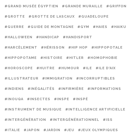
#GRAND MUSÉE ÉGYPTIEN
#GRANDE MURAILLE
#GRIFFON
#GROTTE
#GROTTE DE LASCAUX
#GUADELOUPE
#GUERRE
#GUIDE DE MONTAGNE
#GYM
#HAIES
#HAIKU
#HALLOWEEN
#HANDICAP
#HANDISPORT
#HARCÈLEMENT
#HÉRISSON
#HIP HOP
#HIPPOPOTALE
#HIPPOPOTAME
#HISTOIRE
#HITLER
#HOMOPHOBIE
#HOROSCOPE
#HUITRE
#HUMOUR
#ILE
#ILE D'AIX
#ILLUSTRATEUR
#IMMIGRATION
#INCORRUPTIBLES
#INDIENS
#INÉGALITÉS
#INFIRMIÈRE
#INFORMATIONS
#INOUQA
#INSECTES
#INSPE
#INSPÉ
#INSTRUMENT DE MUSIQUE
#INTELLIGENCE ARTIFICIELLE
#INTERGÉNÉRATION
#INTERGÉNÉRATIONNEL
#ISS
#ITALIE
#JAPON
#JARDIN
#JEU
#JEUX OLYMPIQUES