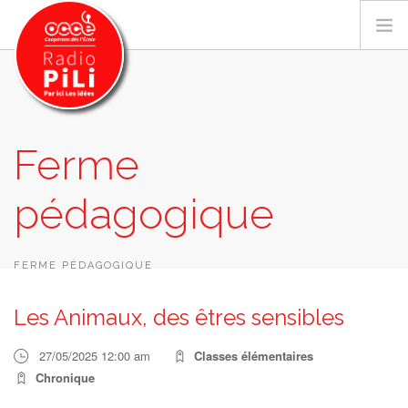
PRÉSENTATION
Ferme
GRILLE DES PROGRAMMES
pédagogique
EMISSIONS / PODCASTS
SUR LE TERRITOIRE
RESSOURCES
FERME PÉDAGOGIQUE
LES ACTU.
Les Animaux, des êtres sensibles
RECHERCHER
27/05/2025 12:00 am
Classes élémentaires
CONTACT
Chronique