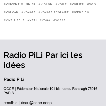
#VINCENT MUNNIER
#VIOLON
#VOILE
#VOILIER
#VOIX
#VOLCAN
#VOYAGE
#VOYAGE SCOLAIRE
#WENDIGO
#XIXÈ SIÈCLE
#YÉTI
#YOGA
#YOGAA
Radio PiLi
Par ici
les
idées
Radio PiLi
OCCE | Fédération Nationale
101 bis rue du Ranelagh
75016
PARIS
email: c.juteau@occe.coop