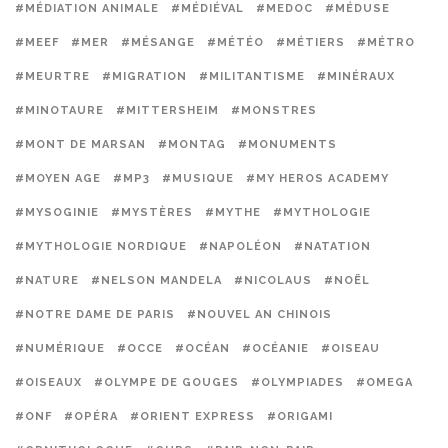
#MÉDIATION ANIMALE
#MÉDIÉVAL
#MEDOC
#MÉDUSE
#MEEF
#MER
#MÉSANGE
#MÉTÉO
#MÉTIERS
#MÉTRO
#MEURTRE
#MIGRATION
#MILITANTISME
#MINÉRAUX
#MINOTAURE
#MITTERSHEIM
#MONSTRES
#MONT DE MARSAN
#MONTAG
#MONUMENTS
#MOYEN AGE
#MP3
#MUSIQUE
#MY HEROS ACADEMY
#MYSOGINIE
#MYSTÈRES
#MYTHE
#MYTHOLOGIE
#MYTHOLOGIE NORDIQUE
#NAPOLÉON
#NATATION
#NATURE
#NELSON MANDELA
#NICOLAUS
#NOËL
#NOTRE DAME DE PARIS
#NOUVEL AN CHINOIS
#NUMÉRIQUE
#OCCE
#OCÉAN
#OCÉANIE
#OISEAU
#OISEAUX
#OLYMPE DE GOUGES
#OLYMPIADES
#OMEGA
#ONF
#OPÉRA
#ORIENT EXPRESS
#ORIGAMI