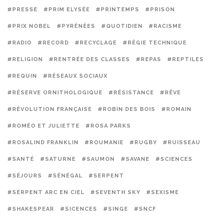
#PRESSE
#PRIM ELYSÉE
#PRINTEMPS
#PRISON
#PRIX NOBEL
#PYRÉNÉES
#QUOTIDIEN
#RACISME
#RADIO
#RECORD
#RECYCLAGE
#RÉGIE TECHNIQUE
#RELIGION
#RENTRÉE DES CLASSES
#REPAS
#REPTILES
#REQUIN
#RÉSEAUX SOCIAUX
#RÉSERVE ORNITHOLOGIQUE
#RÉSISTANCE
#RÊVE
#RÉVOLUTION FRANÇAISE
#ROBIN DES BOIS
#ROMAIN
#ROMÉO ET JULIETTE
#ROSA PARKS
#ROSALIND FRANKLIN
#ROUMANIE
#RUGBY
#RUISSEAU
#SANTÉ
#SATURNE
#SAUMON
#SAVANE
#SCIENCES
#SÉJOURS
#SÉNÉGAL
#SERPENT
#SERPENT ARC EN CIEL
#SEVENTH SKY
#SEXISME
#SHAKESPEAR
#SICENCES
#SINGE
#SNCF