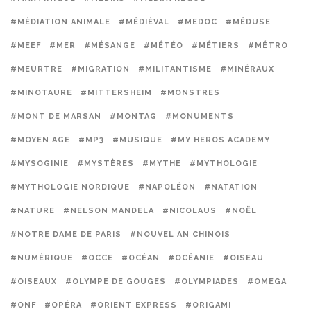
#MÉDIATION ANIMALE
#MÉDIÉVAL
#MEDOC
#MÉDUSE
#MEEF
#MER
#MÉSANGE
#MÉTÉO
#MÉTIERS
#MÉTRO
#MEURTRE
#MIGRATION
#MILITANTISME
#MINÉRAUX
#MINOTAURE
#MITTERSHEIM
#MONSTRES
#MONT DE MARSAN
#MONTAG
#MONUMENTS
#MOYEN AGE
#MP3
#MUSIQUE
#MY HEROS ACADEMY
#MYSOGINIE
#MYSTÈRES
#MYTHE
#MYTHOLOGIE
#MYTHOLOGIE NORDIQUE
#NAPOLÉON
#NATATION
#NATURE
#NELSON MANDELA
#NICOLAUS
#NOËL
#NOTRE DAME DE PARIS
#NOUVEL AN CHINOIS
#NUMÉRIQUE
#OCCE
#OCÉAN
#OCÉANIE
#OISEAU
#OISEAUX
#OLYMPE DE GOUGES
#OLYMPIADES
#OMEGA
#ONF
#OPÉRA
#ORIENT EXPRESS
#ORIGAMI