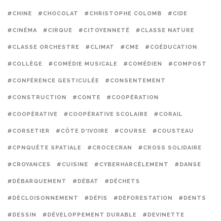
#CHINE
#CHOCOLAT
#CHRISTOPHE COLOMB
#CIDE
#CINÉMA
#CIRQUE
#CITOYENNETÉ
#CLASSE NATURE
#CLASSE ORCHESTRE
#CLIMAT
#CME
#COÉDUCATION
#COLLÈGE
#COMÉDIE MUSICALE
#COMÉDIEN
#COMPOST
#CONFÉRENCE GESTICULÉE
#CONSENTEMENT
#CONSTRUCTION
#CONTE
#COOPÉRATION
#COOPÉRATIVE
#COOPÉRATIVE SCOLAIRE
#CORAIL
#CORSETIER
#CÔTE D'IVOIRE
#COURSE
#COUSTEAU
#CPNQUÊTE SPATIALE
#CROCECRAN
#CROSS SOLIDAIRE
#CROYANCES
#CUISINE
#CYBERHARCÈLEMENT
#DANSE
#DÉBARQUEMENT
#DÉBAT
#DÉCHETS
#DÉCLOISONNEMENT
#DÉFIS
#DÉFORESTATION
#DENTS
#DESSIN
#DÉVELOPPEMENT DURABLE
#DEVINETTE