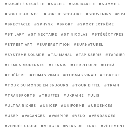
#SOCIÉTÉ SECRÈTE
#SOLEIL
#SOLIDARITÉ
#SOMMEIL
#SOPHIE ADENOT
#SORTIE SCOLAIRE
#SOUVENIRS
#SPA
#SPECTACLE
#SPHYNX
#SPORT
#SPORT EXTRÊME
#ST LARY
#ST NECTAIRE
#ST NICOLAS
#STÉRÉOTYPES
#STREET ART
#SUPERSTITION
#SURNATUREL
#SYSTÈME SOLAIRE
#TAJ MAHAL
#TAPISSERIE
#TARSIER
#TEMPS MODERNES
#TENNIS
#TERRITOIRE
#THÉÂ
#THÉÂTRE
#THMAS VINAU
#THOMAS VINAU
#TORTUE
#TOUR DU MONDE EN 80 JOURS
#TOUR EIFFEL
#TRAIN
#TRANSPORTS
#TRUFFES
#UKRAINE
#ULIS
#ULTRA RICHES
#UNICEF
#UNIFORME
#URGENCES
#USEP
#VACANCES
#VAMPIRE
#VÉLO
#VENDANGES
#VENDÉE GLOBE
#VERGER
#VERS DE TERRE
#VÊTEMENT