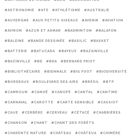
#ASTRONOMIE
#ATE
#ATHLÉTISME
#AUSTRALIE
#AUVERGNE
#AUX PETITS OISEAUX
#AVENIR
#AVIATION
#AVIRON
#AZUR ET ASMAR
#BADMINTON
#BALAFON
#BALEINE
#BANDE DESSINÉE
#BASILIC
#BASKET
#BATTERIE
#BATUCADA
#BAYEUX
#BAZAINVILLE
#BAZINVILLE
#BD
#BDA
#BERNARD FRIOT
#BIBLIOTHÉCAIRE
#BIENNALE
#BIG FOOT
#BIODIVERSITÉ
#BORDEAUX
#BOULEVARD DES AIRS
#BRÉSIL
#BTP
#CAMROUN
#CANOË
#CANOPÉ
#CANTAL
#CANTINE
#CARNAVAL
#CAROTTE
#CARTE SENSIBLE
#CASSIOT
#CAUE
#CERBÈRE
#CERVEAU
#CÉTACÉ
#CHABRIÈRES
#CHANSON
#CHANT
#CHANT DES FORÊTS
#CHARENTE NATURE
#CHÂTEAU
#CHÂTEUA
#CHIMÈRE