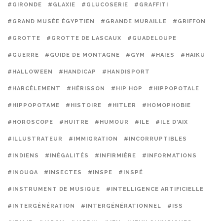
#GIRONDE
#GLAXIE
#GLUCOSERIE
#GRAFFITI
#GRAND MUSÉE ÉGYPTIEN
#GRANDE MURAILLE
#GRIFFON
#GROTTE
#GROTTE DE LASCAUX
#GUADELOUPE
#GUERRE
#GUIDE DE MONTAGNE
#GYM
#HAIES
#HAIKU
#HALLOWEEN
#HANDICAP
#HANDISPORT
#HARCÈLEMENT
#HÉRISSON
#HIP HOP
#HIPPOPOTALE
#HIPPOPOTAME
#HISTOIRE
#HITLER
#HOMOPHOBIE
#HOROSCOPE
#HUITRE
#HUMOUR
#ILE
#ILE D'AIX
#ILLUSTRATEUR
#IMMIGRATION
#INCORRUPTIBLES
#INDIENS
#INÉGALITÉS
#INFIRMIÈRE
#INFORMATIONS
#INOUQA
#INSECTES
#INSPE
#INSPÉ
#INSTRUMENT DE MUSIQUE
#INTELLIGENCE ARTIFICIELLE
#INTERGÉNÉRATION
#INTERGÉNÉRATIONNEL
#ISS