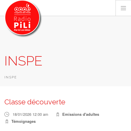
PRÉSENTATION
INSPE
GRILLE DES PROGRAMMES
EMISSIONS / PODCASTS
SUR LE TERRITOIRE
INSPE
RESSOURCES
LES ACTU.
Classe découverte
RECHERCHER
18/01/2026 12:00 am
Emissions d'adultes
CONTACT
Témoignages