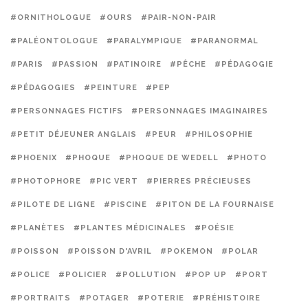
#ORNITHOLOGUE
#OURS
#PAIR-NON-PAIR
#PALÉONTOLOGUE
#PARALYMPIQUE
#PARANORMAL
#PARIS
#PASSION
#PATINOIRE
#PÊCHE
#PÉDAGOGIE
#PÉDAGOGIES
#PEINTURE
#PEP
#PERSONNAGES FICTIFS
#PERSONNAGES IMAGINAIRES
#PETIT DÉJEUNER ANGLAIS
#PEUR
#PHILOSOPHIE
#PHOENIX
#PHOQUE
#PHOQUE DE WEDELL
#PHOTO
#PHOTOPHORE
#PIC VERT
#PIERRES PRÉCIEUSES
#PILOTE DE LIGNE
#PISCINE
#PITON DE LA FOURNAISE
#PLANÈTES
#PLANTES MÉDICINALES
#POÉSIE
#POISSON
#POISSON D'AVRIL
#POKEMON
#POLAR
#POLICE
#POLICIER
#POLLUTION
#POP UP
#PORT
#PORTRAITS
#POTAGER
#POTERIE
#PRÉHISTOIRE