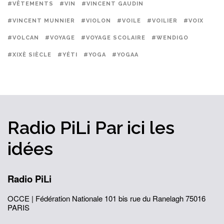
#VÊTEMENTS
#VIN
#VINCENT GAUDIN
#VINCENT MUNNIER
#VIOLON
#VOILE
#VOILIER
#VOIX
#VOLCAN
#VOYAGE
#VOYAGE SCOLAIRE
#WENDIGO
#XIXÈ SIÈCLE
#YÉTI
#YOGA
#YOGAA
Radio PiLi
Par ici
les
idées
Radio PiLi
OCCE | Fédération Nationale
101 bis rue du Ranelagh
75016
PARIS