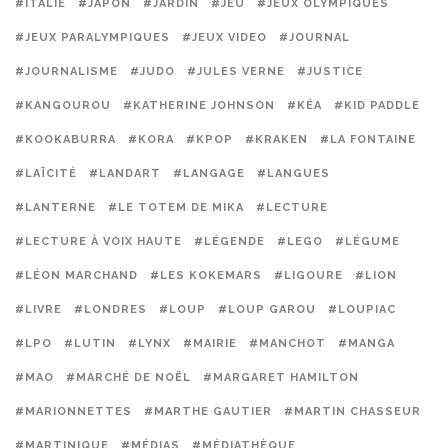
#ITALIE
#JAPON
#JARDIN
#JEU
#JEUX OLYMPIQUES
#JEUX PARALYMPIQUES
#JEUX VIDEO
#JOURNAL
#JOURNALISME
#JUDO
#JULES VERNE
#JUSTICE
#KANGOUROU
#KATHERINE JOHNSON
#KÉA
#KID PADDLE
#KOOKABURRA
#KORA
#KPOP
#KRAKEN
#LA FONTAINE
#LAÏCITÉ
#LANDART
#LANGAGE
#LANGUES
#LANTERNE
#LE TOTEM DE MIKA
#LECTURE
#LECTURE À VOIX HAUTE
#LÉGENDE
#LEGO
#LÉGUME
#LÉON MARCHAND
#LES KOKEMARS
#LIGOURE
#LION
#LIVRE
#LONDRES
#LOUP
#LOUP GAROU
#LOUPIAC
#LPO
#LUTIN
#LYNX
#MAIRIE
#MANCHOT
#MANGA
#MAO
#MARCHÉ DE NOËL
#MARGARET HAMILTON
#MARIONNETTES
#MARTHE GAUTIER
#MARTIN CHASSEUR
#MARTINIQUE
#MÉDIAS
#MÉDIATHÈQUE