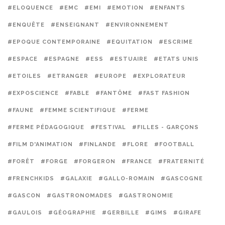
#ELOQUENCE
#EMC
#EMI
#EMOTION
#ENFANTS
#ENQUÊTE
#ENSEIGNANT
#ENVIRONNEMENT
#EPOQUE CONTEMPORAINE
#EQUITATION
#ESCRIME
#ESPACE
#ESPAGNE
#ESS
#ESTUAIRE
#ETATS UNIS
#ETOILES
#ETRANGER
#EUROPE
#EXPLORATEUR
#EXPOSCIENCE
#FABLE
#FANTÔME
#FAST FASHION
#FAUNE
#FEMME SCIENTIFIQUE
#FERME
#FERME PÉDAGOGIQUE
#FESTIVAL
#FILLES - GARÇONS
#FILM D'ANIMATION
#FINLANDE
#FLORE
#FOOTBALL
#FORÊT
#FORGE
#FORGERON
#FRANCE
#FRATERNITÉ
#FRENCHKIDS
#GALAXIE
#GALLO-ROMAIN
#GASCOGNE
#GASCON
#GASTRONOMADES
#GASTRONOMIE
#GAULOIS
#GÉOGRAPHIE
#GERBILLE
#GIMS
#GIRAFE