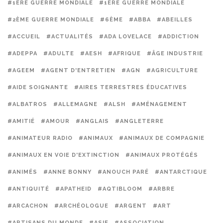
#1ERE GUERRE MONDIALE
#1ÈRE GUERRE MONDIALE
#2ÈME GUERRE MONDIALE
#6ÈME
#ABBA
#ABEILLES
#ACCUEIL
#ACTUALITÉS
#ADA LOVELACE
#ADDICTION
#ADEPPA
#ADULTE
#AESH
#AFRIQUE
#ÂGE INDUSTRIE
#AGEEM
#AGENT D'ENTRETIEN
#AGN
#AGRICULTURE
#AIDE SOIGNANTE
#AIRES TERRESTRES ÉDUCATIVES
#ALBATROS
#ALLEMAGNE
#ALSH
#AMÉNAGEMENT
#AMITIÉ
#AMOUR
#ANGLAIS
#ANGLETERRE
#ANIMATEUR RADIO
#ANIMAUX
#ANIMAUX DE COMPAGNIE
#ANIMAUX EN VOIE D'EXTINCTION
#ANIMAUX PROTÉGÉS
#ANIMÉS
#ANNE BONNY
#ANOUCH PARÉ
#ANTARCTIQUE
#ANTIQUITÉ
#APATHEID
#AQTIBLOOM
#ARBRE
#ARCACHON
#ARCHÉOLOGUE
#ARGENT
#ART
#ARTISANS DU MONDE
#ASIE
#ASSOCIATION