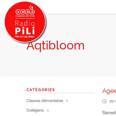
Aqtibloom
PRÉSENTATION
GRILLE DES PROGRAMMES
EMISSIONS / PODCASTS
SUR LE TERRITOIRE
RESSOURCES
LES ACTU.
Agee
CATÉGORIES
RECHERCHER
Classes élémentaires
25/
CONTACT
Collégiens
Samedi 