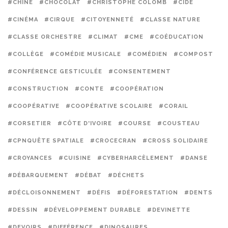
#CHINE
#CHOCOLAT
#CHRISTOPHE COLOMB
#CIDE
#CINÉMA
#CIRQUE
#CITOYENNETÉ
#CLASSE NATURE
#CLASSE ORCHESTRE
#CLIMAT
#CME
#COÉDUCATION
#COLLÈGE
#COMÉDIE MUSICALE
#COMÉDIEN
#COMPOST
#CONFÉRENCE GESTICULÉE
#CONSENTEMENT
#CONSTRUCTION
#CONTE
#COOPÉRATION
#COOPÉRATIVE
#COOPÉRATIVE SCOLAIRE
#CORAIL
#CORSETIER
#CÔTE D'IVOIRE
#COURSE
#COUSTEAU
#CPNQUÊTE SPATIALE
#CROCECRAN
#CROSS SOLIDAIRE
#CROYANCES
#CUISINE
#CYBERHARCÈLEMENT
#DANSE
#DÉBARQUEMENT
#DÉBAT
#DÉCHETS
#DÉCLOISONNEMENT
#DÉFIS
#DÉFORESTATION
#DENTS
#DESSIN
#DÉVELOPPEMENT DURABLE
#DEVINETTE
#DEVOIRS
#DIFFÉRENCE
#DINOSAURES