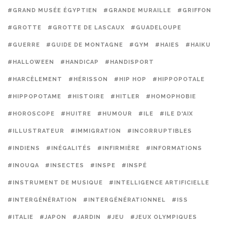
#GRAND MUSÉE ÉGYPTIEN
#GRANDE MURAILLE
#GRIFFON
#GROTTE
#GROTTE DE LASCAUX
#GUADELOUPE
#GUERRE
#GUIDE DE MONTAGNE
#GYM
#HAIES
#HAIKU
#HALLOWEEN
#HANDICAP
#HANDISPORT
#HARCÈLEMENT
#HÉRISSON
#HIP HOP
#HIPPOPOTALE
#HIPPOPOTAME
#HISTOIRE
#HITLER
#HOMOPHOBIE
#HOROSCOPE
#HUITRE
#HUMOUR
#ILE
#ILE D'AIX
#ILLUSTRATEUR
#IMMIGRATION
#INCORRUPTIBLES
#INDIENS
#INÉGALITÉS
#INFIRMIÈRE
#INFORMATIONS
#INOUQA
#INSECTES
#INSPE
#INSPÉ
#INSTRUMENT DE MUSIQUE
#INTELLIGENCE ARTIFICIELLE
#INTERGÉNÉRATION
#INTERGÉNÉRATIONNEL
#ISS
#ITALIE
#JAPON
#JARDIN
#JEU
#JEUX OLYMPIQUES