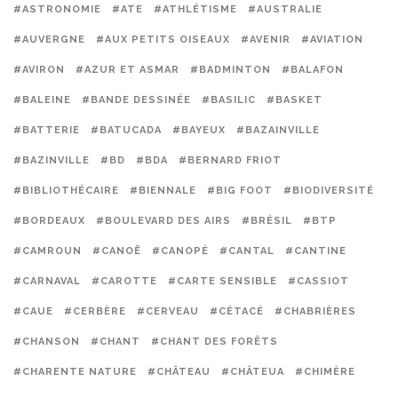
#ASTRONOMIE
#ATE
#ATHLÉTISME
#AUSTRALIE
#AUVERGNE
#AUX PETITS OISEAUX
#AVENIR
#AVIATION
#AVIRON
#AZUR ET ASMAR
#BADMINTON
#BALAFON
#BALEINE
#BANDE DESSINÉE
#BASILIC
#BASKET
#BATTERIE
#BATUCADA
#BAYEUX
#BAZAINVILLE
#BAZINVILLE
#BD
#BDA
#BERNARD FRIOT
#BIBLIOTHÉCAIRE
#BIENNALE
#BIG FOOT
#BIODIVERSITÉ
#BORDEAUX
#BOULEVARD DES AIRS
#BRÉSIL
#BTP
#CAMROUN
#CANOË
#CANOPÉ
#CANTAL
#CANTINE
#CARNAVAL
#CAROTTE
#CARTE SENSIBLE
#CASSIOT
#CAUE
#CERBÈRE
#CERVEAU
#CÉTACÉ
#CHABRIÈRES
#CHANSON
#CHANT
#CHANT DES FORÊTS
#CHARENTE NATURE
#CHÂTEAU
#CHÂTEUA
#CHIMÈRE