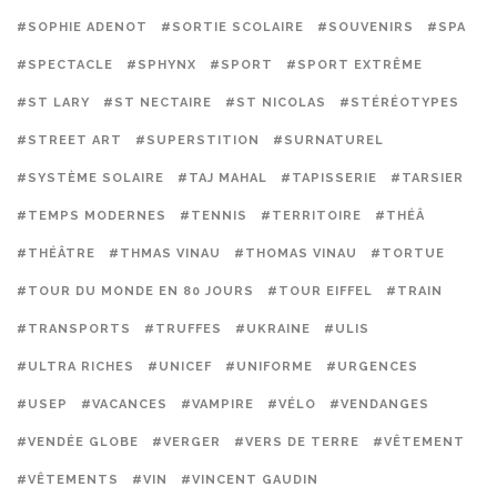
#SOPHIE ADENOT
#SORTIE SCOLAIRE
#SOUVENIRS
#SPA
#SPECTACLE
#SPHYNX
#SPORT
#SPORT EXTRÊME
#ST LARY
#ST NECTAIRE
#ST NICOLAS
#STÉRÉOTYPES
#STREET ART
#SUPERSTITION
#SURNATUREL
#SYSTÈME SOLAIRE
#TAJ MAHAL
#TAPISSERIE
#TARSIER
#TEMPS MODERNES
#TENNIS
#TERRITOIRE
#THÉÂ
#THÉÂTRE
#THMAS VINAU
#THOMAS VINAU
#TORTUE
#TOUR DU MONDE EN 80 JOURS
#TOUR EIFFEL
#TRAIN
#TRANSPORTS
#TRUFFES
#UKRAINE
#ULIS
#ULTRA RICHES
#UNICEF
#UNIFORME
#URGENCES
#USEP
#VACANCES
#VAMPIRE
#VÉLO
#VENDANGES
#VENDÉE GLOBE
#VERGER
#VERS DE TERRE
#VÊTEMENT
#VÊTEMENTS
#VIN
#VINCENT GAUDIN