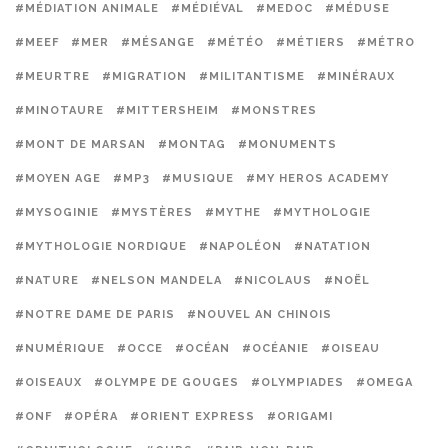
#MÉDIATION ANIMALE
#MÉDIÉVAL
#MEDOC
#MÉDUSE
#MEEF
#MER
#MÉSANGE
#MÉTÉO
#MÉTIERS
#MÉTRO
#MEURTRE
#MIGRATION
#MILITANTISME
#MINÉRAUX
#MINOTAURE
#MITTERSHEIM
#MONSTRES
#MONT DE MARSAN
#MONTAG
#MONUMENTS
#MOYEN AGE
#MP3
#MUSIQUE
#MY HEROS ACADEMY
#MYSOGINIE
#MYSTÈRES
#MYTHE
#MYTHOLOGIE
#MYTHOLOGIE NORDIQUE
#NAPOLÉON
#NATATION
#NATURE
#NELSON MANDELA
#NICOLAUS
#NOËL
#NOTRE DAME DE PARIS
#NOUVEL AN CHINOIS
#NUMÉRIQUE
#OCCE
#OCÉAN
#OCÉANIE
#OISEAU
#OISEAUX
#OLYMPE DE GOUGES
#OLYMPIADES
#OMEGA
#ONF
#OPÉRA
#ORIENT EXPRESS
#ORIGAMI