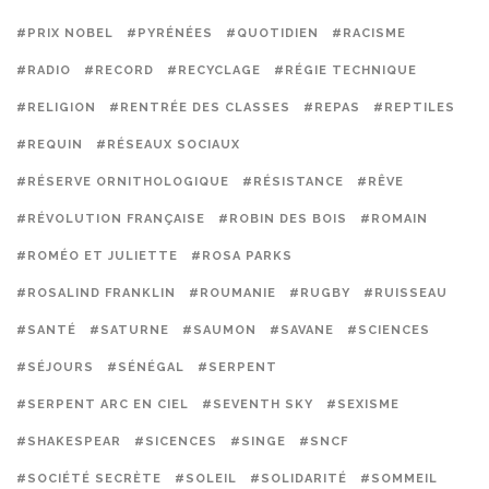
#PRIX NOBEL
#PYRÉNÉES
#QUOTIDIEN
#RACISME
#RADIO
#RECORD
#RECYCLAGE
#RÉGIE TECHNIQUE
#RELIGION
#RENTRÉE DES CLASSES
#REPAS
#REPTILES
#REQUIN
#RÉSEAUX SOCIAUX
#RÉSERVE ORNITHOLOGIQUE
#RÉSISTANCE
#RÊVE
#RÉVOLUTION FRANÇAISE
#ROBIN DES BOIS
#ROMAIN
#ROMÉO ET JULIETTE
#ROSA PARKS
#ROSALIND FRANKLIN
#ROUMANIE
#RUGBY
#RUISSEAU
#SANTÉ
#SATURNE
#SAUMON
#SAVANE
#SCIENCES
#SÉJOURS
#SÉNÉGAL
#SERPENT
#SERPENT ARC EN CIEL
#SEVENTH SKY
#SEXISME
#SHAKESPEAR
#SICENCES
#SINGE
#SNCF
#SOCIÉTÉ SECRÈTE
#SOLEIL
#SOLIDARITÉ
#SOMMEIL