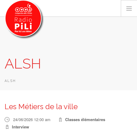
PRÉSENTATION
ALSH
GRILLE DES PROGRAMMES
EMISSIONS / PODCASTS
SUR LE TERRITOIRE
ALSH
RESSOURCES
LES ACTU.
Les Métiers de la ville
RECHERCHER
24/06/2026 12:00 am
Classes élémentaires
CONTACT
Interview