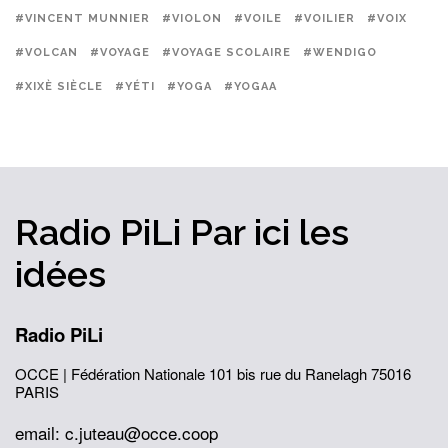
#VINCENT MUNNIER
#VIOLON
#VOILE
#VOILIER
#VOIX
#VOLCAN
#VOYAGE
#VOYAGE SCOLAIRE
#WENDIGO
#XIXÈ SIÈCLE
#YÉTI
#YOGA
#YOGAA
Radio PiLi
Par ici
les
idées
Radio PiLi
OCCE | Fédération Nationale
101 bis rue du Ranelagh
75016
PARIS
email: c.juteau@occe.coop