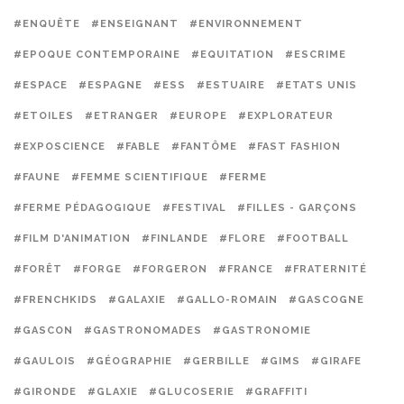
#ENQUÊTE
#ENSEIGNANT
#ENVIRONNEMENT
#EPOQUE CONTEMPORAINE
#EQUITATION
#ESCRIME
#ESPACE
#ESPAGNE
#ESS
#ESTUAIRE
#ETATS UNIS
#ETOILES
#ETRANGER
#EUROPE
#EXPLORATEUR
#EXPOSCIENCE
#FABLE
#FANTÔME
#FAST FASHION
#FAUNE
#FEMME SCIENTIFIQUE
#FERME
#FERME PÉDAGOGIQUE
#FESTIVAL
#FILLES - GARÇONS
#FILM D'ANIMATION
#FINLANDE
#FLORE
#FOOTBALL
#FORÊT
#FORGE
#FORGERON
#FRANCE
#FRATERNITÉ
#FRENCHKIDS
#GALAXIE
#GALLO-ROMAIN
#GASCOGNE
#GASCON
#GASTRONOMADES
#GASTRONOMIE
#GAULOIS
#GÉOGRAPHIE
#GERBILLE
#GIMS
#GIRAFE
#GIRONDE
#GLAXIE
#GLUCOSERIE
#GRAFFITI