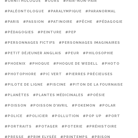
#ORNITHOLOGUE
#OURS
#PAIR-NON-PAIR
#PALÉONTOLOGUE
#PARALYMPIQUE
#PARANORMAL
#PARIS
#PASSION
#PATINOIRE
#PÊCHE
#PÉDAGOGIE
#PÉDAGOGIES
#PEINTURE
#PEP
#PERSONNAGES FICTIFS
#PERSONNAGES IMAGINAIRES
#PETIT DÉJEUNER ANGLAIS
#PEUR
#PHILOSOPHIE
#PHOENIX
#PHOQUE
#PHOQUE DE WEDELL
#PHOTO
#PHOTOPHORE
#PIC VERT
#PIERRES PRÉCIEUSES
#PILOTE DE LIGNE
#PISCINE
#PITON DE LA FOURNAISE
#PLANÈTES
#PLANTES MÉDICINALES
#POÉSIE
#POISSON
#POISSON D'AVRIL
#POKEMON
#POLAR
#POLICE
#POLICIER
#POLLUTION
#POP UP
#PORT
#PORTRAITS
#POTAGER
#POTERIE
#PRÉHISTOIRE
#PRESSE
#PRIM ELYSÉE
#PRINTEMPS
#PRISON