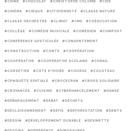
#CHINE
#CHOCOLAT
#CHRISTOPHE COLOMB
#CIDE
#CINÉMA
#CIRQUE
#CITOYENNETÉ
#CLASSE NATURE
#CLASSE ORCHESTRE
#CLIMAT
#CME
#COÉDUCATION
#COLLÈGE
#COMÉDIE MUSICALE
#COMÉDIEN
#COMPOST
#CONFÉRENCE GESTICULÉE
#CONSENTEMENT
#CONSTRUCTION
#CONTE
#COOPÉRATION
#COOPÉRATIVE
#COOPÉRATIVE SCOLAIRE
#CORAIL
#CORSETIER
#CÔTE D'IVOIRE
#COURSE
#COUSTEAU
#CPNQUÊTE SPATIALE
#CROCECRAN
#CROSS SOLIDAIRE
#CROYANCES
#CUISINE
#CYBERHARCÈLEMENT
#DANSE
#DÉBARQUEMENT
#DÉBAT
#DÉCHETS
#DÉCLOISONNEMENT
#DÉFIS
#DÉFORESTATION
#DENTS
#DESSIN
#DÉVELOPPEMENT DURABLE
#DEVINETTE
#DEVOIRS
#DIFFÉRENCE
#DINOSAURES