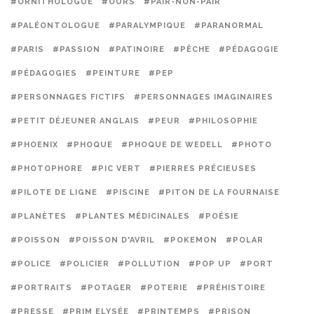
#ORNITHOLOGUE
#OURS
#PAIR-NON-PAIR
#PALÉONTOLOGUE
#PARALYMPIQUE
#PARANORMAL
#PARIS
#PASSION
#PATINOIRE
#PÊCHE
#PÉDAGOGIE
#PÉDAGOGIES
#PEINTURE
#PEP
#PERSONNAGES FICTIFS
#PERSONNAGES IMAGINAIRES
#PETIT DÉJEUNER ANGLAIS
#PEUR
#PHILOSOPHIE
#PHOENIX
#PHOQUE
#PHOQUE DE WEDELL
#PHOTO
#PHOTOPHORE
#PIC VERT
#PIERRES PRÉCIEUSES
#PILOTE DE LIGNE
#PISCINE
#PITON DE LA FOURNAISE
#PLANÈTES
#PLANTES MÉDICINALES
#POÉSIE
#POISSON
#POISSON D'AVRIL
#POKEMON
#POLAR
#POLICE
#POLICIER
#POLLUTION
#POP UP
#PORT
#PORTRAITS
#POTAGER
#POTERIE
#PRÉHISTOIRE
#PRESSE
#PRIM ELYSÉE
#PRINTEMPS
#PRISON