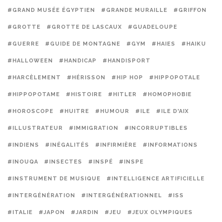
#GRAND MUSÉE ÉGYPTIEN
#GRANDE MURAILLE
#GRIFFON
#GROTTE
#GROTTE DE LASCAUX
#GUADELOUPE
#GUERRE
#GUIDE DE MONTAGNE
#GYM
#HAIES
#HAIKU
#HALLOWEEN
#HANDICAP
#HANDISPORT
#HARCÈLEMENT
#HÉRISSON
#HIP HOP
#HIPPOPOTALE
#HIPPOPOTAME
#HISTOIRE
#HITLER
#HOMOPHOBIE
#HOROSCOPE
#HUITRE
#HUMOUR
#ILE
#ILE D'AIX
#ILLUSTRATEUR
#IMMIGRATION
#INCORRUPTIBLES
#INDIENS
#INÉGALITÉS
#INFIRMIÈRE
#INFORMATIONS
#INOUQA
#INSECTES
#INSPÉ
#INSPE
#INSTRUMENT DE MUSIQUE
#INTELLIGENCE ARTIFICIELLE
#INTERGÉNÉRATION
#INTERGÉNÉRATIONNEL
#ISS
#ITALIE
#JAPON
#JARDIN
#JEU
#JEUX OLYMPIQUES