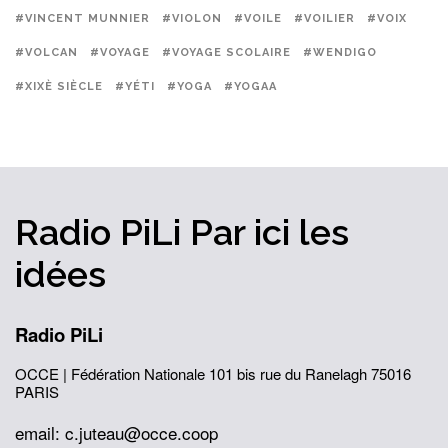
#VINCENT MUNNIER
#VIOLON
#VOILE
#VOILIER
#VOIX
#VOLCAN
#VOYAGE
#VOYAGE SCOLAIRE
#WENDIGO
#XIXÈ SIÈCLE
#YÉTI
#YOGA
#YOGAA
Radio PiLi
Par ici
les
idées
Radio PiLi
OCCE | Fédération Nationale
101 bis rue du Ranelagh
75016
PARIS
email: c.juteau@occe.coop