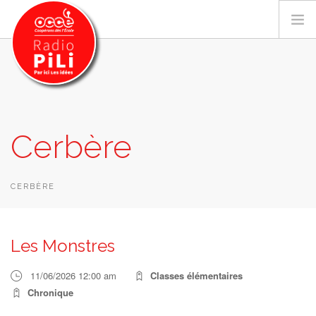
PRÉSENTATION
Cerbère
GRILLE DES PROGRAMMES
EMISSIONS / PODCASTS
SUR LE TERRITOIRE
CERBÈRE
RESSOURCES
LES ACTU.
Les Monstres
RECHERCHER
11/06/2026 12:00 am
Classes élémentaires
CONTACT
Chronique