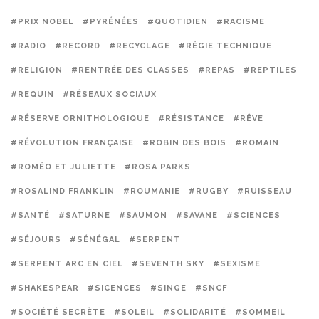
#PRIX NOBEL
#PYRÉNÉES
#QUOTIDIEN
#RACISME
#RADIO
#RECORD
#RECYCLAGE
#RÉGIE TECHNIQUE
#RELIGION
#RENTRÉE DES CLASSES
#REPAS
#REPTILES
#REQUIN
#RÉSEAUX SOCIAUX
#RÉSERVE ORNITHOLOGIQUE
#RÉSISTANCE
#RÊVE
#RÉVOLUTION FRANÇAISE
#ROBIN DES BOIS
#ROMAIN
#ROMÉO ET JULIETTE
#ROSA PARKS
#ROSALIND FRANKLIN
#ROUMANIE
#RUGBY
#RUISSEAU
#SANTÉ
#SATURNE
#SAUMON
#SAVANE
#SCIENCES
#SÉJOURS
#SÉNÉGAL
#SERPENT
#SERPENT ARC EN CIEL
#SEVENTH SKY
#SEXISME
#SHAKESPEAR
#SICENCES
#SINGE
#SNCF
#SOCIÉTÉ SECRÈTE
#SOLEIL
#SOLIDARITÉ
#SOMMEIL