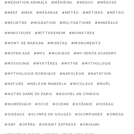
#MÉDIATION ANIMALE
#MÉDIÉVAL
#MEDOC
#MÉDUSE
#MEEF
#MER
#MÉSANGE
#MÉTÉO
#MÉTIERS
#MÉTRO
#MEURTRE
#MIGRATION
#MILITANTISME
#MINÉRAUX
#MINOTAURE
#MITTERSHEIM
#MONSTRES
#MONT DE MARSAN
#MONTAG
#MONUMENTS
#MOYEN AGE
#MP3
#MUSIQUE
#MY HEROS ACADEMY
#MYSOGINIE
#MYSTÈRES
#MYTHE
#MYTHOLOGIE
#MYTHOLOGIE NORDIQUE
#NAPOLÉON
#NATATION
#NATURE
#NELSON MANDELA
#NICOLAUS
#NOËL
#NOTRE DAME DE PARIS
#NOUVEL AN CHINOIS
#NUMÉRIQUE
#OCCE
#OCÉAN
#OCÉANIE
#OISEAU
#OISEAUX
#OLYMPE DE GOUGES
#OLYMPIADES
#OMEGA
#ONF
#OPÉRA
#ORIENT EXPRESS
#ORIGAMI