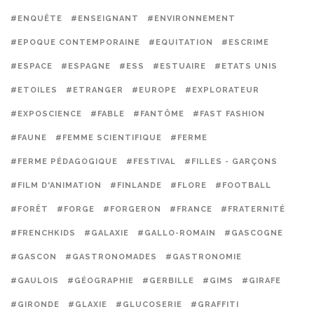
#ENQUÊTE
#ENSEIGNANT
#ENVIRONNEMENT
#EPOQUE CONTEMPORAINE
#EQUITATION
#ESCRIME
#ESPACE
#ESPAGNE
#ESS
#ESTUAIRE
#ETATS UNIS
#ETOILES
#ETRANGER
#EUROPE
#EXPLORATEUR
#EXPOSCIENCE
#FABLE
#FANTÔME
#FAST FASHION
#FAUNE
#FEMME SCIENTIFIQUE
#FERME
#FERME PÉDAGOGIQUE
#FESTIVAL
#FILLES - GARÇONS
#FILM D'ANIMATION
#FINLANDE
#FLORE
#FOOTBALL
#FORÊT
#FORGE
#FORGERON
#FRANCE
#FRATERNITÉ
#FRENCHKIDS
#GALAXIE
#GALLO-ROMAIN
#GASCOGNE
#GASCON
#GASTRONOMADES
#GASTRONOMIE
#GAULOIS
#GÉOGRAPHIE
#GERBILLE
#GIMS
#GIRAFE
#GIRONDE
#GLAXIE
#GLUCOSERIE
#GRAFFITI