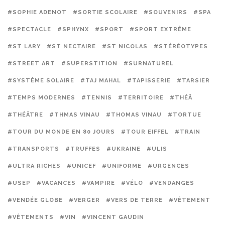
#SOPHIE ADENOT
#SORTIE SCOLAIRE
#SOUVENIRS
#SPA
#SPECTACLE
#SPHYNX
#SPORT
#SPORT EXTRÊME
#ST LARY
#ST NECTAIRE
#ST NICOLAS
#STÉRÉOTYPES
#STREET ART
#SUPERSTITION
#SURNATUREL
#SYSTÈME SOLAIRE
#TAJ MAHAL
#TAPISSERIE
#TARSIER
#TEMPS MODERNES
#TENNIS
#TERRITOIRE
#THÉÂ
#THÉÂTRE
#THMAS VINAU
#THOMAS VINAU
#TORTUE
#TOUR DU MONDE EN 80 JOURS
#TOUR EIFFEL
#TRAIN
#TRANSPORTS
#TRUFFES
#UKRAINE
#ULIS
#ULTRA RICHES
#UNICEF
#UNIFORME
#URGENCES
#USEP
#VACANCES
#VAMPIRE
#VÉLO
#VENDANGES
#VENDÉE GLOBE
#VERGER
#VERS DE TERRE
#VÊTEMENT
#VÊTEMENTS
#VIN
#VINCENT GAUDIN