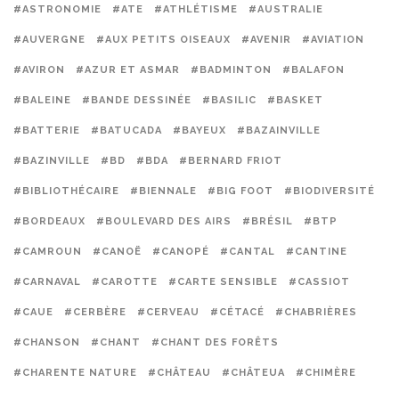
#ASTRONOMIE
#ATE
#ATHLÉTISME
#AUSTRALIE
#AUVERGNE
#AUX PETITS OISEAUX
#AVENIR
#AVIATION
#AVIRON
#AZUR ET ASMAR
#BADMINTON
#BALAFON
#BALEINE
#BANDE DESSINÉE
#BASILIC
#BASKET
#BATTERIE
#BATUCADA
#BAYEUX
#BAZAINVILLE
#BAZINVILLE
#BD
#BDA
#BERNARD FRIOT
#BIBLIOTHÉCAIRE
#BIENNALE
#BIG FOOT
#BIODIVERSITÉ
#BORDEAUX
#BOULEVARD DES AIRS
#BRÉSIL
#BTP
#CAMROUN
#CANOË
#CANOPÉ
#CANTAL
#CANTINE
#CARNAVAL
#CAROTTE
#CARTE SENSIBLE
#CASSIOT
#CAUE
#CERBÈRE
#CERVEAU
#CÉTACÉ
#CHABRIÈRES
#CHANSON
#CHANT
#CHANT DES FORÊTS
#CHARENTE NATURE
#CHÂTEAU
#CHÂTEUA
#CHIMÈRE