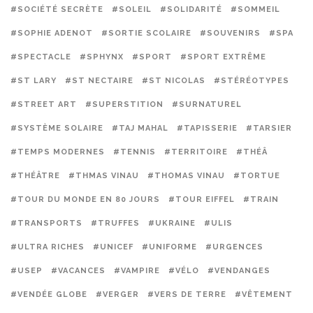
#SOCIÉTÉ SECRÈTE
#SOLEIL
#SOLIDARITÉ
#SOMMEIL
#SOPHIE ADENOT
#SORTIE SCOLAIRE
#SOUVENIRS
#SPA
#SPECTACLE
#SPHYNX
#SPORT
#SPORT EXTRÊME
#ST LARY
#ST NECTAIRE
#ST NICOLAS
#STÉRÉOTYPES
#STREET ART
#SUPERSTITION
#SURNATUREL
#SYSTÈME SOLAIRE
#TAJ MAHAL
#TAPISSERIE
#TARSIER
#TEMPS MODERNES
#TENNIS
#TERRITOIRE
#THÉÂ
#THÉÂTRE
#THMAS VINAU
#THOMAS VINAU
#TORTUE
#TOUR DU MONDE EN 80 JOURS
#TOUR EIFFEL
#TRAIN
#TRANSPORTS
#TRUFFES
#UKRAINE
#ULIS
#ULTRA RICHES
#UNICEF
#UNIFORME
#URGENCES
#USEP
#VACANCES
#VAMPIRE
#VÉLO
#VENDANGES
#VENDÉE GLOBE
#VERGER
#VERS DE TERRE
#VÊTEMENT