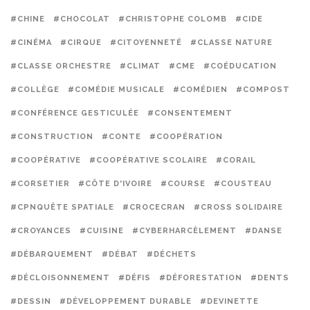
#CHINE
#CHOCOLAT
#CHRISTOPHE COLOMB
#CIDE
#CINÉMA
#CIRQUE
#CITOYENNETÉ
#CLASSE NATURE
#CLASSE ORCHESTRE
#CLIMAT
#CME
#COÉDUCATION
#COLLÈGE
#COMÉDIE MUSICALE
#COMÉDIEN
#COMPOST
#CONFÉRENCE GESTICULÉE
#CONSENTEMENT
#CONSTRUCTION
#CONTE
#COOPÉRATION
#COOPÉRATIVE
#COOPÉRATIVE SCOLAIRE
#CORAIL
#CORSETIER
#CÔTE D'IVOIRE
#COURSE
#COUSTEAU
#CPNQUÊTE SPATIALE
#CROCECRAN
#CROSS SOLIDAIRE
#CROYANCES
#CUISINE
#CYBERHARCÈLEMENT
#DANSE
#DÉBARQUEMENT
#DÉBAT
#DÉCHETS
#DÉCLOISONNEMENT
#DÉFIS
#DÉFORESTATION
#DENTS
#DESSIN
#DÉVELOPPEMENT DURABLE
#DEVINETTE