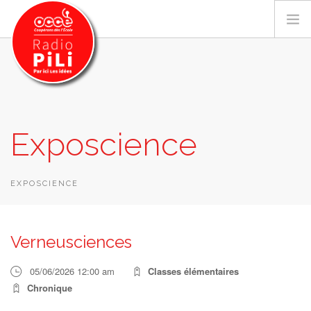
PRÉSENTATION
Exposcience
GRILLE DES PROGRAMMES
EMISSIONS / PODCASTS
SUR LE TERRITOIRE
EXPOSCIENCE
RESSOURCES
LES ACTU.
Verneusciences
RECHERCHER
05/06/2026 12:00 am
Classes élémentaires
CONTACT
Chronique