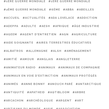
#1ERE GUERRE MONDIALE
#1ÈRE GUERRE MONDIALE
#2ÈME GUERRE MONDIALE
#6ÈME
#ABBA
#ABEILLES
#ACCUEIL
#ACTUALITÉS
#ADA LOVELACE
#ADDICTION
#ADEPPA
#ADULTE
#AESH
#AFRIQUE
#ÂGE INDUSTRIE
#AGEEM
#AGENT D'ENTRETIEN
#AGN
#AGRICULTURE
#AIDE SOIGNANTE
#AIRES TERRESTRES ÉDUCATIVES
#ALBATROS
#ALLEMAGNE
#ALSH
#AMÉNAGEMENT
#AMITIÉ
#AMOUR
#ANGLAIS
#ANGLETERRE
#ANIMATEUR RADIO
#ANIMAUX
#ANIMAUX DE COMPAGNIE
#ANIMAUX EN VOIE D'EXTINCTION
#ANIMAUX PROTÉGÉS
#ANIMÉS
#ANNE BONNY
#ANOUCH PARÉ
#ANTARCTIQUE
#ANTIQUITÉ
#APATHEID
#AQTIBLOOM
#ARBRE
#ARCACHON
#ARCHÉOLOGUE
#ARGENT
#ART
#ARTISANS DU MONDE
#ASIE
#ASSOCIATION