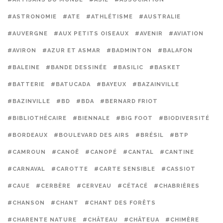
#ASTRONOMIE
#ATE
#ATHLÉTISME
#AUSTRALIE
#AUVERGNE
#AUX PETITS OISEAUX
#AVENIR
#AVIATION
#AVIRON
#AZUR ET ASMAR
#BADMINTON
#BALAFON
#BALEINE
#BANDE DESSINÉE
#BASILIC
#BASKET
#BATTERIE
#BATUCADA
#BAYEUX
#BAZAINVILLE
#BAZINVILLE
#BD
#BDA
#BERNARD FRIOT
#BIBLIOTHÉCAIRE
#BIENNALE
#BIG FOOT
#BIODIVERSITÉ
#BORDEAUX
#BOULEVARD DES AIRS
#BRÉSIL
#BTP
#CAMROUN
#CANOË
#CANOPÉ
#CANTAL
#CANTINE
#CARNAVAL
#CAROTTE
#CARTE SENSIBLE
#CASSIOT
#CAUE
#CERBÈRE
#CERVEAU
#CÉTACÉ
#CHABRIÈRES
#CHANSON
#CHANT
#CHANT DES FORÊTS
#CHARENTE NATURE
#CHÂTEAU
#CHÂTEUA
#CHIMÈRE