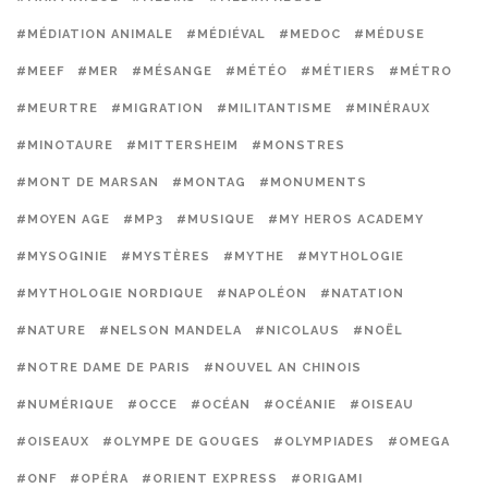
#MÉDIATION ANIMALE
#MÉDIÉVAL
#MEDOC
#MÉDUSE
#MEEF
#MER
#MÉSANGE
#MÉTÉO
#MÉTIERS
#MÉTRO
#MEURTRE
#MIGRATION
#MILITANTISME
#MINÉRAUX
#MINOTAURE
#MITTERSHEIM
#MONSTRES
#MONT DE MARSAN
#MONTAG
#MONUMENTS
#MOYEN AGE
#MP3
#MUSIQUE
#MY HEROS ACADEMY
#MYSOGINIE
#MYSTÈRES
#MYTHE
#MYTHOLOGIE
#MYTHOLOGIE NORDIQUE
#NAPOLÉON
#NATATION
#NATURE
#NELSON MANDELA
#NICOLAUS
#NOËL
#NOTRE DAME DE PARIS
#NOUVEL AN CHINOIS
#NUMÉRIQUE
#OCCE
#OCÉAN
#OCÉANIE
#OISEAU
#OISEAUX
#OLYMPE DE GOUGES
#OLYMPIADES
#OMEGA
#ONF
#OPÉRA
#ORIENT EXPRESS
#ORIGAMI