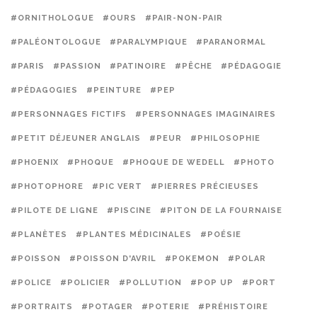
#ORNITHOLOGUE
#OURS
#PAIR-NON-PAIR
#PALÉONTOLOGUE
#PARALYMPIQUE
#PARANORMAL
#PARIS
#PASSION
#PATINOIRE
#PÊCHE
#PÉDAGOGIE
#PÉDAGOGIES
#PEINTURE
#PEP
#PERSONNAGES FICTIFS
#PERSONNAGES IMAGINAIRES
#PETIT DÉJEUNER ANGLAIS
#PEUR
#PHILOSOPHIE
#PHOENIX
#PHOQUE
#PHOQUE DE WEDELL
#PHOTO
#PHOTOPHORE
#PIC VERT
#PIERRES PRÉCIEUSES
#PILOTE DE LIGNE
#PISCINE
#PITON DE LA FOURNAISE
#PLANÈTES
#PLANTES MÉDICINALES
#POÉSIE
#POISSON
#POISSON D'AVRIL
#POKEMON
#POLAR
#POLICE
#POLICIER
#POLLUTION
#POP UP
#PORT
#PORTRAITS
#POTAGER
#POTERIE
#PRÉHISTOIRE