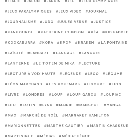
#ITALIE
#JAPON
#JARDIN
#JEU
#JEUX OLYMPIQUES
#JEUX PARALYMPIQUES
#JEUX VIDEO
#JOURNAL
#JOURNALISME
#JUDO
#JULES VERNE
#JUSTICE
#KANGOUROU
#KATHERINE JOHNSON
#KÉA
#KID PADDLE
#KOOKABURRA
#KORA
#KPOP
#KRAKEN
#LA FONTAINE
#LAÏCITÉ
#LANDART
#LANGAGE
#LANGUES
#LANTERNE
#LE TOTEM DE MIKA
#LECTURE
#LECTURE À VOIX HAUTE
#LÉGENDE
#LEGO
#LÉGUME
#LÉON MARCHAND
#LES KOKEMARS
#LIGOURE
#LION
#LIVRE
#LONDRES
#LOUP
#LOUP GAROU
#LOUPIAC
#LPO
#LUTIN
#LYNX
#MAIRIE
#MANCHOT
#MANGA
#MAO
#MARCHÉ DE NOËL
#MARGARET HAMILTON
#MARIONNETTES
#MARTHE GAUTIER
#MARTIN CHASSEUR
#MARTINIQUE
#MÉDIAS
#MÉDIATHÈQUE