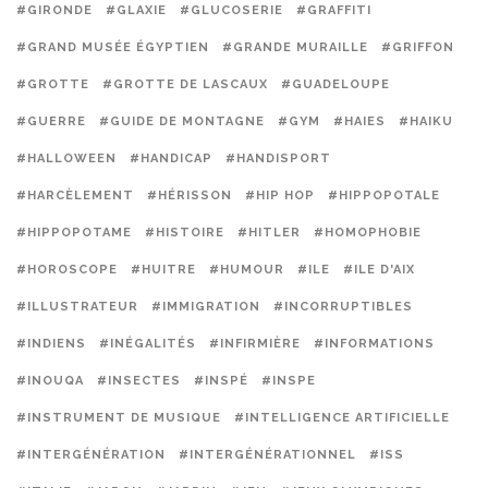
#GIRONDE
#GLAXIE
#GLUCOSERIE
#GRAFFITI
#GRAND MUSÉE ÉGYPTIEN
#GRANDE MURAILLE
#GRIFFON
#GROTTE
#GROTTE DE LASCAUX
#GUADELOUPE
#GUERRE
#GUIDE DE MONTAGNE
#GYM
#HAIES
#HAIKU
#HALLOWEEN
#HANDICAP
#HANDISPORT
#HARCÈLEMENT
#HÉRISSON
#HIP HOP
#HIPPOPOTALE
#HIPPOPOTAME
#HISTOIRE
#HITLER
#HOMOPHOBIE
#HOROSCOPE
#HUITRE
#HUMOUR
#ILE
#ILE D'AIX
#ILLUSTRATEUR
#IMMIGRATION
#INCORRUPTIBLES
#INDIENS
#INÉGALITÉS
#INFIRMIÈRE
#INFORMATIONS
#INOUQA
#INSECTES
#INSPÉ
#INSPE
#INSTRUMENT DE MUSIQUE
#INTELLIGENCE ARTIFICIELLE
#INTERGÉNÉRATION
#INTERGÉNÉRATIONNEL
#ISS