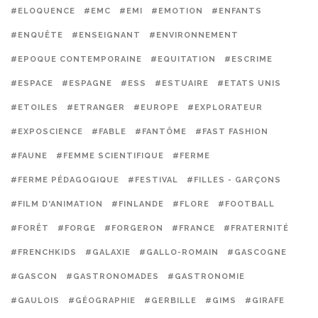
#ELOQUENCE
#EMC
#EMI
#EMOTION
#ENFANTS
#ENQUÊTE
#ENSEIGNANT
#ENVIRONNEMENT
#EPOQUE CONTEMPORAINE
#EQUITATION
#ESCRIME
#ESPACE
#ESPAGNE
#ESS
#ESTUAIRE
#ETATS UNIS
#ETOILES
#ETRANGER
#EUROPE
#EXPLORATEUR
#EXPOSCIENCE
#FABLE
#FANTÔME
#FAST FASHION
#FAUNE
#FEMME SCIENTIFIQUE
#FERME
#FERME PÉDAGOGIQUE
#FESTIVAL
#FILLES - GARÇONS
#FILM D'ANIMATION
#FINLANDE
#FLORE
#FOOTBALL
#FORÊT
#FORGE
#FORGERON
#FRANCE
#FRATERNITÉ
#FRENCHKIDS
#GALAXIE
#GALLO-ROMAIN
#GASCOGNE
#GASCON
#GASTRONOMADES
#GASTRONOMIE
#GAULOIS
#GÉOGRAPHIE
#GERBILLE
#GIMS
#GIRAFE