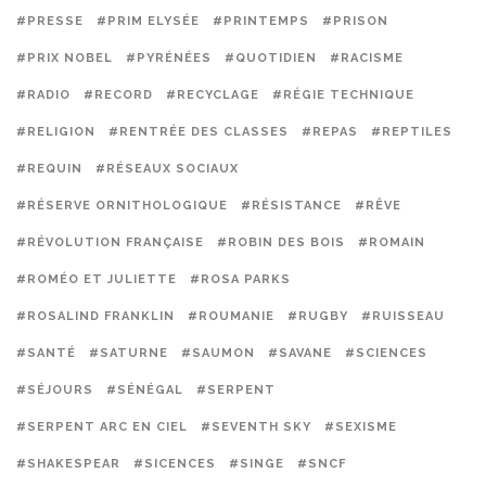
#PRESSE
#PRIM ELYSÉE
#PRINTEMPS
#PRISON
#PRIX NOBEL
#PYRÉNÉES
#QUOTIDIEN
#RACISME
#RADIO
#RECORD
#RECYCLAGE
#RÉGIE TECHNIQUE
#RELIGION
#RENTRÉE DES CLASSES
#REPAS
#REPTILES
#REQUIN
#RÉSEAUX SOCIAUX
#RÉSERVE ORNITHOLOGIQUE
#RÉSISTANCE
#RÊVE
#RÉVOLUTION FRANÇAISE
#ROBIN DES BOIS
#ROMAIN
#ROMÉO ET JULIETTE
#ROSA PARKS
#ROSALIND FRANKLIN
#ROUMANIE
#RUGBY
#RUISSEAU
#SANTÉ
#SATURNE
#SAUMON
#SAVANE
#SCIENCES
#SÉJOURS
#SÉNÉGAL
#SERPENT
#SERPENT ARC EN CIEL
#SEVENTH SKY
#SEXISME
#SHAKESPEAR
#SICENCES
#SINGE
#SNCF