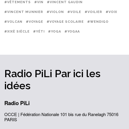
#VÊTEMENTS
#VIN
#VINCENT GAUDIN
#VINCENT MUNNIER
#VIOLON
#VOILE
#VOILIER
#VOIX
#VOLCAN
#VOYAGE
#VOYAGE SCOLAIRE
#WENDIGO
#XIXÈ SIÈCLE
#YÉTI
#YOGA
#YOGAA
Radio PiLi
Par ici
les
idées
Radio PiLi
OCCE | Fédération Nationale
101 bis rue du Ranelagh
75016
PARIS