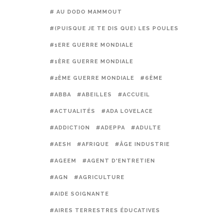
# AU DODO MAMMOUT
#(PUISQUE JE TE DIS QUE) LES POULES PRÉFÈREN
#1ERE GUERRE MONDIALE
#1ÈRE GUERRE MONDIALE
#2ÈME GUERRE MONDIALE
#6ÈME
#ABBA
#ABEILLES
#ACCUEIL
#ACTUALITÉS
#ADA LOVELACE
#ADDICTION
#ADEPPA
#ADULTE
#AESH
#AFRIQUE
#ÂGE INDUSTRIE
#AGEEM
#AGENT D'ENTRETIEN
#AGN
#AGRICULTURE
#AIDE SOIGNANTE
#AIRES TERRESTRES ÉDUCATIVES