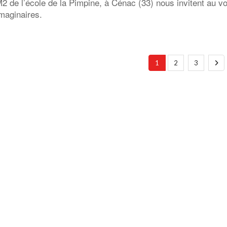
2 de l’école de la Pimpine, à Cénac (33) nous invitent au v
imaginaires.
1
2
3