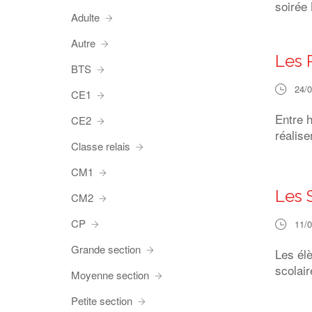
soirée
Adulte
Autre
Les 
BTS
24/
CE1
Entre h
CE2
réalis
Classe relais
CM1
Les 
CM2
CP
11/
Grande section
Les élè
scolair
Moyenne section
Petite section