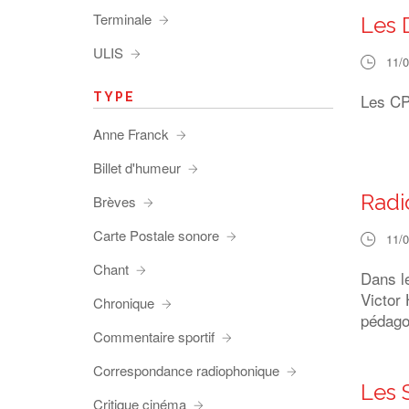
Terminale
Les 
ULIS
11/
TYPE
Les CP 
Anne Franck
Billet d'humeur
Radi
Brèves
Carte Postale sonore
11/
Chant
Dans l
Victor 
Chronique
pédago
Commentaire sportif
Correspondance radiophonique
Les 
Critique cinéma