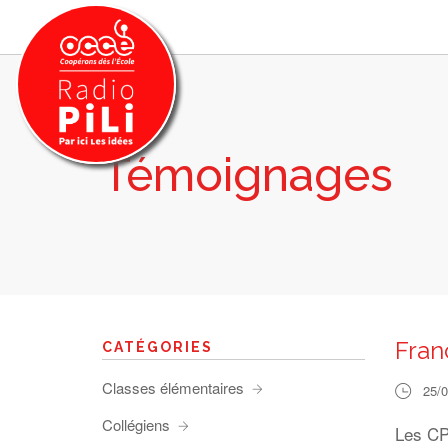
Témoignages
PRÉSENTATION
GRILLE DES PROGRAMMES
EMISSIONS / PODCASTS
SUR LE TERRITOIRE
RESSOURCES
LES ACTU.
Fran
CATÉGORIES
RECHERCHER
Classes élémentaires
25/
CONTACT
Collégiens
Les CP