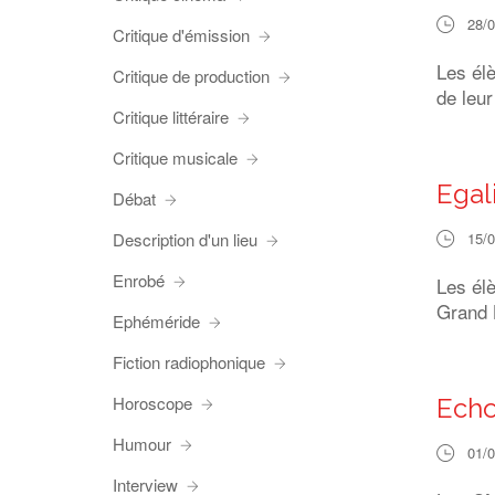
28/
Critique d'émission
Les él
Critique de production
de leur
Critique littéraire
Critique musicale
Egali
Débat
Description d'un lieu
15/
Enrobé
Les él
Grand 
Ephéméride
Fiction radiophonique
Horoscope
Echo
Humour
01/
Interview