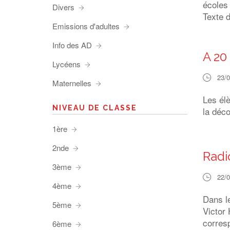
écoles
Divers
Texte 
Emissions d'adultes
Info des AD
A 20
Lycéens
23/
Maternelles
Les él
NIVEAU DE CLASSE
la déco
1ère
2nde
Radi
3ème
22/
4ème
Dans l
5ème
Victor
corresp
6ème