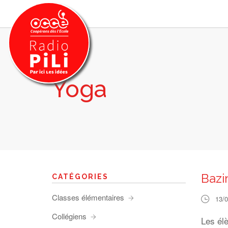
Yoga
PRÉSENTATION
GRILLE DES PROGRAMMES
EMISSIONS / PODCASTS
SUR LE TERRITOIRE
RESSOURCES
LES ACTU.
Bazi
CATÉGORIES
RECHERCHER
Classes élémentaires
13/
CONTACT
Collégiens
Les él